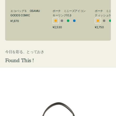
グ
ュ
付
ケ
エコバッグＳ OSAMU
ポーチ ミニーズアイコン
ポーチ ミニー
き
ー
GOODS COMIC
キーリング付き
ティッシュケー
通
ス
¥1,870
オ
グ
グ
ブ
オ
グ
グ
常
付
通
通
¥2,530
¥2,750
レ
レ
リ
ル
レ
レ
リ
価
常
常
き
格
ン
ー
ー
ー
ン
ー
ー
価
価
ジ
ン
ジ
ン
格
格
今日を彩る、とっておき
Found This !