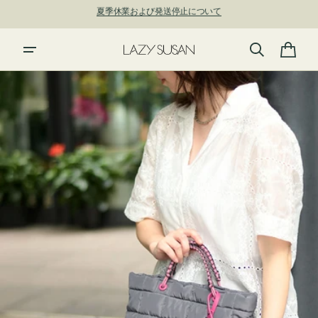
ン
新規アカウント登録で500ポイントプレゼント！ ⇁
ツ
に
進
カ
む
ー
ト