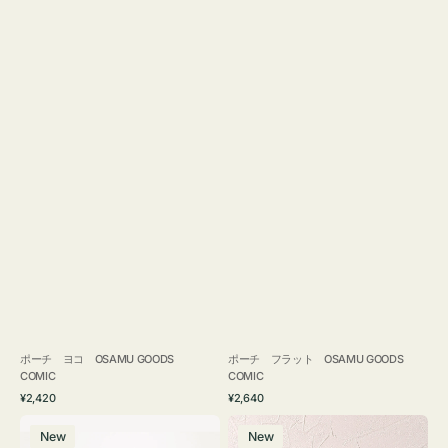
ポーチ ヨコ OSAMU GOODS
ポーチ フラット OSAMU GOODS
COMIC
COMIC
通
通
¥2,420
¥2,640
常
常
エ
チ
価
価
New
New
コ
ャ
格
格