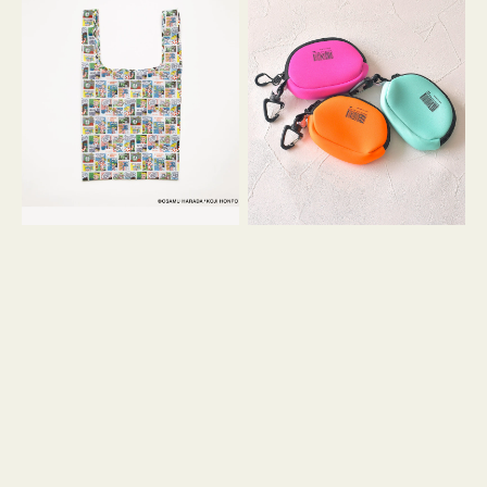
バ
ー
ッ
ム
グ
ポ
Ｓ
ー
OSAMU
チ
GOODS
WEEKEND(ER)
COMIC
ク
ッ
シ
ョ
ン
ミ
ニ