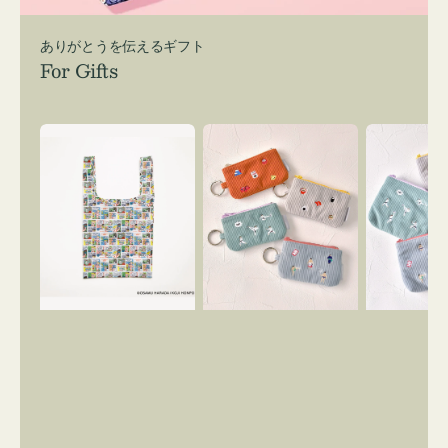
ありがとうを伝えるギフト
For Gifts
エ
ポ
ポ
コ
ー
ー
バ
チ
チ
ッ
ミ
ミ
グ
ニ
ニ
Ｓ
ー
ー
OSAMU
ズ
ズ
GOODS
ア
ア
COMIC
イ
イ
コ
コ
ン
ン
キ
テ
ー
ィ
リ
ッ
ン
シ