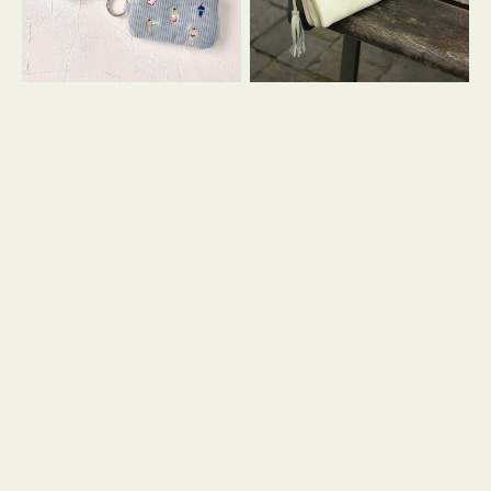
イ
セ
コ
ル
ン
シ
キ
ョ
ー
ル
リ
ダ
ン
ー
グ
付
き