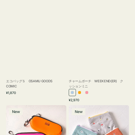
エコバッグＳ OSAMU GOODS
チャームポーチ WEEKEND(ER) ク
COMIC
ッションミニ
通
¥1,870
ラ
オ
ピ
常
通
¥2,970
イ
レ
ン
価
常
グ
ポ
格
ト
ン
ク
価
New
New
ラ
ー
ブ
ジ
格
ス
チ
ル
ケ
ミ
ー
ー
ニ