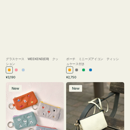
グラスケース WEEKEND(ER) クッ
ポーチ ミニーズアイコン ティッシ
ション
ュケース付き
オ
ピ
ラ
オ
グ
グ
ブ
通
通
¥3,190
¥2,750
レ
ン
イ
レ
レ
リ
ル
常
常
ポ
レ
ン
ク
ト
ン
ー
ー
ー
価
価
New
New
ー
ザ
ジ
ブ
ジ
ン
格
格
チ
ー
ル
ミ
バ
ー
ニ
ッ
ー
グ
ズ
タ
ア
ッ