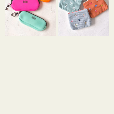
ス
ー
WEEKEND(ER)
ズ
ク
ア
ッ
イ
シ
コ
ョ
ン
ン
テ
ィ
ッ
シ
ュ
ケ
ー
ス
付
き