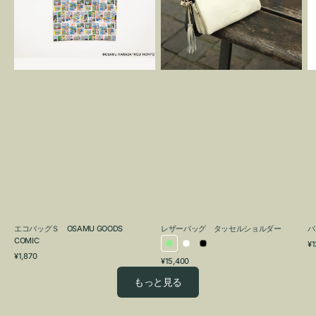
OSAMU
タ
GOODS
ッ
COMIC
セ
ル
シ
ョ
ル
ダ
ー
エコバッグＳ OSAMU GOODS
レザーバッグ タッセルショルダー
バ
COMIC
通
¥1
ラ
ホ
ブ
通
常
¥1,870
通
¥15,400
イ
ワ
ラ
常
価
常
価
格
ト
イ
ッ
もっと見る
価
格
グ
ト
ク
格
リ