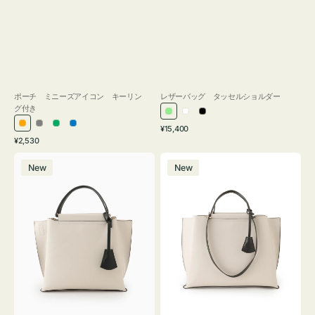
ポーチ ミニーズアイコン キーリン
レザーバッグ タッセルショルダー
グ付き
ラ
ホ
ブ
通
オ
グ
グ
ブ
¥15,400
イ
ワ
ラ
通
常
¥2,530
レ
レ
リ
ル
ト
イ
ッ
常
価
バ
バ
ン
ー
ー
ー
グ
ト
ク
価
格
New
New
ッ
ッ
ジ
ン
格
リ
グ
グ
ー
バ
バ
ン
イ
イ
カ
カ
ラ
ラ
ー
ー
オ
オ
フ
フ
ィ
ィ