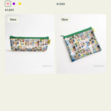
通
¥1,980
ピ
パ
イ
常
通
¥2,860
ン
ー
エ
価
常
ポ
ポ
格
ク
プ
ロ
価
New
New
ー
ー
ル
ー
格
チ
チ
ヨ
フ
コ
ラ
OSAMU
ッ
GOODS
ト
COMIC
OSAMU
GOODS
COMIC