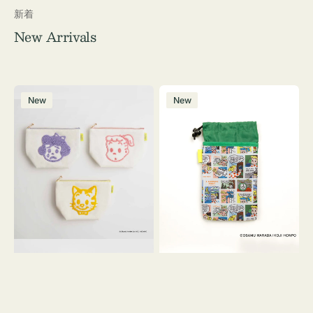
新着
New Arrivals
ポ
ボ
New
New
ー
ト
チ
ル
OSAMU
ケ
GOODS
ー
キ
ス
ャ
OSAMU
ン
GOODS
バ
COMIC
ス
サ
ガ
ラ