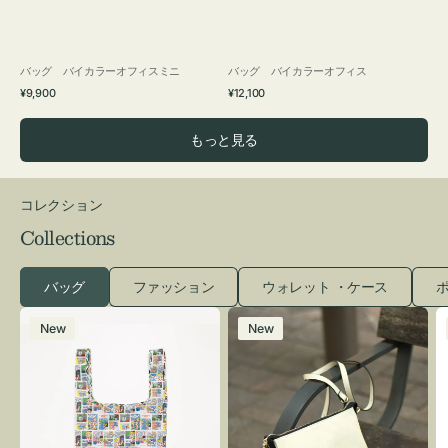
バッグ バイカラーオフィスミニ
バッグ バイカラーオフィス
通
通
¥9,900
¥12,100
常
常
価
価
もっと見る
格
格
コレクション
Collections
バッグ
ファッション
ウォレット ・ケース
ポ
エ
レ
New
New
コ
ザ
バ
ー
ッ
バ
グ
ッ
Ｓ
グ