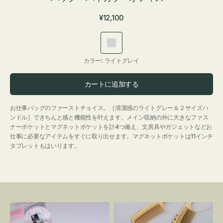
通
¥12,100
常
価
ラ
格
イ
カラー:
ライトグレイ
ト
グ
カートに追加する
レ
イ
お仕事バッグのファーストチョイス。［清潔感のライトグレー＆２サイズハ
ンドル］できちんと感と機能性を叶えます。メイン収納の外に大きなファス
ナーポケットとマグネットポケットを計4つ備え、文房具やガジェットなどお
仕事に必要なアイテムをすぐに取り出せます。マグネットポケットは11インチ
タブレットもはいります。