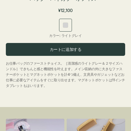
通
¥12,100
常
価
ラ
格
イ
カラー:
ライトグレイ
ト
グ
カートに追加する
レ
イ
お仕事バッグのファーストチョイス。［清潔感のライトグレー＆２サイズハ
ンドル］できちんと感と機能性を叶えます。メイン収納の外に大きなファス
ナーポケットとマグネットポケットを計4つ備え、文房具やガジェットなどお
仕事に必要なアイテムをすぐに取り出せます。マグネットポケットは11インチ
タブレットもはいります。