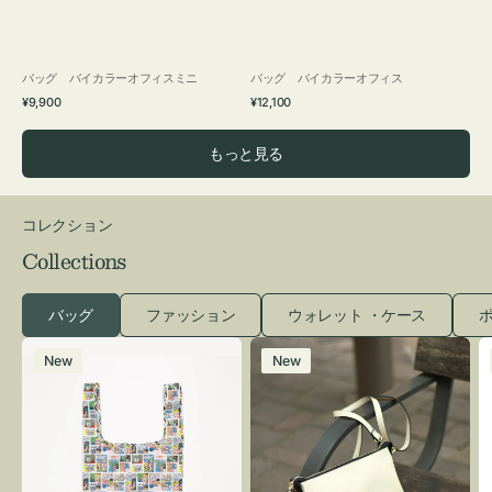
バッグ バイカラーオフィスミニ
バッグ バイカラーオフィス
通
通
¥9,900
¥12,100
常
常
価
価
もっと見る
格
格
コレクション
Collections
バッグ
ファッション
ウォレット ・ケース
ポ
エ
レ
New
New
コ
ザ
バ
ー
ッ
バ
グ
ッ
Ｓ
グ