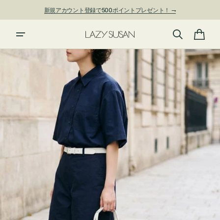
ン
新規アカウント登録で500ポイントプレゼント！ ⇁
ツ
に
進
カ
む
ー
ト