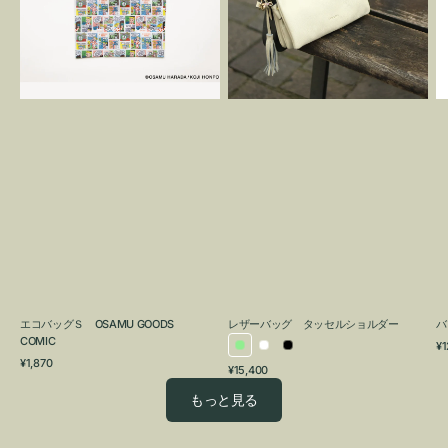
OSAMU
タ
GOODS
ッ
COMIC
セ
ル
シ
ョ
ル
ダ
ー
エコバッグＳ OSAMU GOODS
レザーバッグ タッセルショルダー
バ
COMIC
通
¥1
ラ
ホ
ブ
通
常
¥1,870
通
¥15,400
イ
ワ
ラ
常
価
常
価
格
ト
イ
ッ
もっと見る
価
格
グ
ト
ク
格
リ