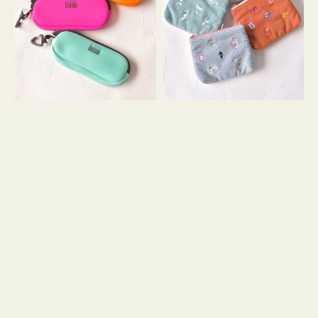
ス
ー
WEEKEND(ER)
ズ
ク
ア
ッ
イ
シ
コ
ョ
ン
ン
テ
ィ
ッ
シ
ュ
ケ
ー
ス
付
き