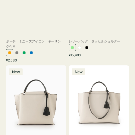
ポーチ ミニーズアイコン キーリン
レザーバッグ タッセルショルダー
グ付き
ラ
ホ
ブ
通
オ
グ
グ
ブ
¥15,400
イ
ワ
ラ
通
常
¥2,530
レ
レ
リ
ル
ト
イ
ッ
常
価
バ
バ
ン
ー
ー
ー
グ
ト
ク
価
格
New
New
ッ
ッ
ジ
ン
格
リ
グ
グ
ー
バ
バ
ン
イ
イ
カ
カ
ラ
ラ
ー
ー
オ
オ
フ
フ
ィ
ィ