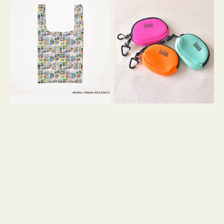
バ
ー
ッ
ム
グ
ポ
Ｓ
ー
OSAMU
チ
GOODS
WEEKEND(ER)
COMIC
ク
ッ
シ
ョ
ン
ミ
ニ