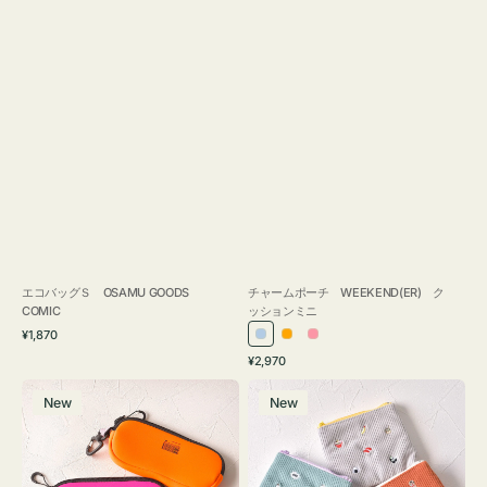
エコバッグＳ OSAMU GOODS
チャームポーチ WEEKEND(ER) ク
COMIC
ッションミニ
通
¥1,870
ラ
オ
ピ
常
通
¥2,970
イ
レ
ン
価
常
グ
ポ
格
ト
ン
ク
価
New
New
ラ
ー
ブ
ジ
格
ス
チ
ル
ケ
ミ
ー
ー
ニ