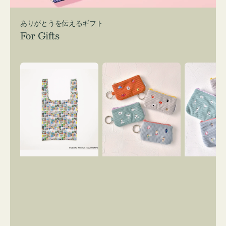
ありがとうを伝えるギフト
For Gifts
エ
ポ
ポ
コ
ー
ー
バ
チ
チ
ッ
ミ
ミ
グ
ニ
ニ
Ｓ
ー
ー
OSAMU
ズ
ズ
GOODS
ア
ア
COMIC
イ
イ
コ
コ
ン
ン
キ
テ
ー
ィ
リ
ッ
ン
シ