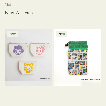
新着
New Arrivals
ポ
ボ
New
New
ー
ト
チ
ル
OSAMU
ケ
GOODS
ー
キ
ス
ャ
OSAMU
ン
GOODS
バ
COMIC
ス
サ
ガ
ラ