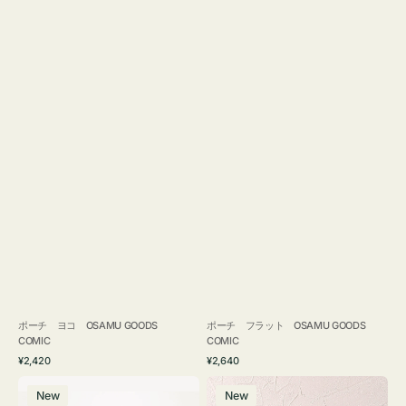
ポーチ ヨコ OSAMU GOODS
ポーチ フラット OSAMU GOODS
COMIC
COMIC
通
通
¥2,420
¥2,640
常
常
エ
チ
価
価
New
New
コ
ャ
格
格