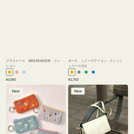
グラスケース WEEKEND(ER) クッ
ポーチ ミニーズアイコン ティッシ
ション
ュケース付き
オ
ピ
ラ
オ
グ
グ
ブ
通
通
¥3,190
¥2,750
レ
ン
イ
レ
レ
リ
ル
常
常
ポ
レ
ン
ク
ト
ン
ー
ー
ー
価
価
New
New
ー
ザ
ジ
ブ
ジ
ン
格
格
チ
ー
ル
ミ
バ
ー
ニ
ッ
ー
グ
ズ
タ
ア
ッ