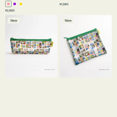
通
¥1,980
ピ
パ
イ
常
通
¥2,860
ン
ー
エ
価
常
ポ
ポ
格
ク
プ
ロ
価
New
New
ー
ー
ル
ー
格
チ
チ
ヨ
フ
コ
ラ
OSAMU
ッ
GOODS
ト
COMIC
OSAMU
GOODS
COMIC