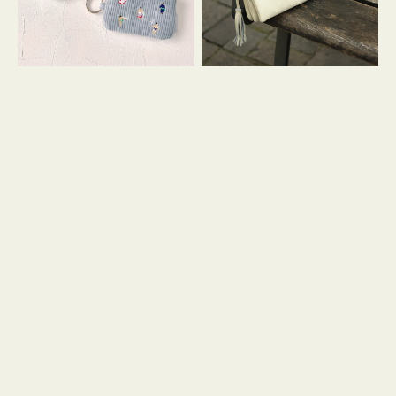
イ
セ
コ
ル
ン
シ
キ
ョ
ー
ル
リ
ダ
ン
ー
グ
付
き