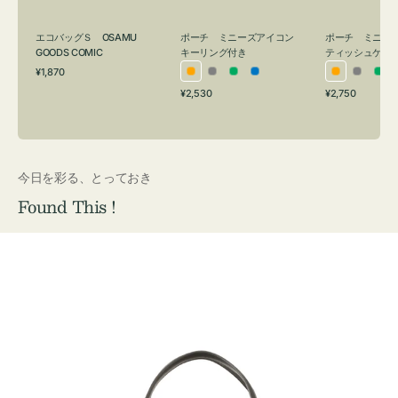
グ
ュ
付
ケ
エコバッグＳ OSAMU
ポーチ ミニーズアイコン
ポーチ ミニー
き
ー
GOODS COMIC
キーリング付き
ティッシュケー
通
ス
¥1,870
オ
グ
グ
ブ
オ
グ
グ
常
付
通
通
¥2,530
¥2,750
レ
レ
リ
ル
レ
レ
リ
価
常
常
き
格
ン
ー
ー
ー
ン
ー
ー
価
価
ジ
ン
ジ
ン
格
格
今日を彩る、とっておき
Found This !