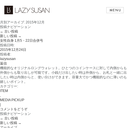
月別アーカイブ:
2015年12月
投稿ナビゲーション
←
古い投稿
新しい投稿
→
女性自身 1月5・22日合併号
投稿日時:
2015年12月24日
投稿者:
lazysusan
返信
機能的なオリジナルロングウォレット。ひとつのコインケースに対して内側からも
外側からも取り出しが可能です。小銭だけ出したい時は外側から、お札と一緒に出
したい時は内側からと、使い分けができます。容量大でかつ機能的なのに薄いのも
嬉しいポイント。
カテゴリー:
ITEM
,
MEDIA PICKUP
|
コメントをどうぞ
投稿ナビゲーション
←
古い投稿
新しい投稿
→
アーカイブ