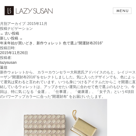
月別アーカイブ:
2015年11月
投稿ナビゲーション
←
古い投稿
新しい投稿
→
年末年始が買いどき、新作ウォレット 色で選ぶ“開運財布2016”
投稿日時:
2015年11月26日
投稿者:
lazysusan
返信
新作ウォレットから、 カラーカウンセラー大和恵氏アドバイスのもと、レイジース
ーザン“開運財布2016”をセレクトしましした。気に入ったデザインでも、色によっ
て運気は変わると言われています。いつも身につけるアイテムだからこ そ開運に直
結しているウォレットは、アップさせたい運気に合わせて色で選ぶのもひとつ。今
回は、特に気 になる「金運」、「仕事運」、「健康運」、「女子力」という4項目
のパワーアップカラーに合った“開運財布” をお届けいたします。