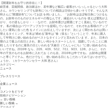
【開運財布をお守り的存在に！】
経営者、芸能関係、政治家ほか、若年層など幅広い顧客がいらっしゃるという大和
さん。カウンセリ ングでも財布についての相談は日頃から多いそうです。そんな大
和さんに“開運財布”についてお話 を伺いました。 「お財布はほぼ毎日身につけるも
の。お財布そのものがエネルギーの塊なんです。縁起がいいものを 使えば運気が上
がり、その逆もしかり・・・なので、お財布選びは開運にすごく直結しているので
す。 私の場合はパワーアップカラーを提唱しているので、それぞれお客様のアップ
したい運気に合った色 をメインにお伝えしていますが、次によく聞かれるのは買い
替えるタイミング。年末は“締める”新年は “春（張る）”ということで、年末に購入
して年明けに使い始めるのがベストなタイミングと言われていま す。また、日本の
暦の上で最上の吉日とされ、新しい何かをスタートしたり、躊躇していたことに挑
戦 したりするのに最良の日といわれる“天赦日（てんしゃにち）”に使い始めるのも
いいですね。2016年 なら、2/26、4/26、5/12、7/11、9/23、12/8。さらに、その
年の干支のものをお財布に入れてお くのも吉。2016年は申ですね」 お財布は開運
へと導くアイテム。色だけでなく、使い始める日にもこだわってみてはいかがでし
ょうか。（カラーカウンセラー 大和 恵さん）
カテゴリー:
ニュース
,
プレスリリース
,
企業ニュース
|
コメントをどうぞ
投稿ナビゲーション
←
古い投稿
新しい投稿
→
アーカイブ