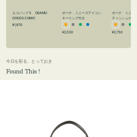
グ
ュ
付
ケ
エコバッグＳ OSAMU
ポーチ ミニーズアイコン
ポーチ ミニー
き
ー
GOODS COMIC
キーリング付き
ティッシュケー
通
ス
¥1,870
オ
グ
グ
ブ
オ
グ
グ
常
付
通
通
¥2,530
¥2,750
レ
レ
リ
ル
レ
レ
リ
価
常
常
き
格
ン
ー
ー
ー
ン
ー
ー
価
価
ジ
ン
ジ
ン
格
格
今日を彩る、とっておき
Found This !