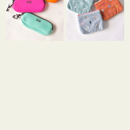
ス
ー
WEEKEND(ER)
ズ
ク
ア
ッ
イ
シ
コ
ョ
ン
ン
テ
ィ
ッ
シ
ュ
ケ
ー
ス
付
き