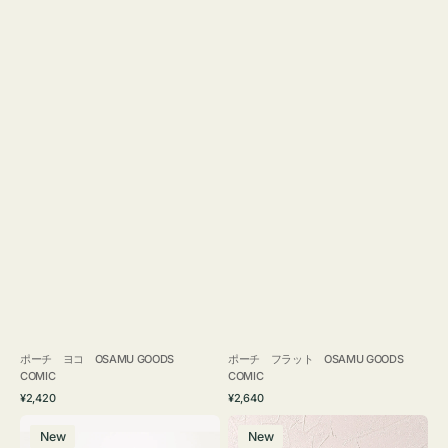
ポーチ ヨコ OSAMU GOODS
ポーチ フラット OSAMU GOODS
COMIC
COMIC
通
通
¥2,420
¥2,640
常
常
エ
チ
価
価
New
New
コ
ャ
格
格