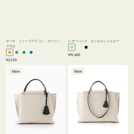
ポーチ ミニーズアイコン キーリン
レザーバッグ タッセルショルダー
グ付き
ラ
ホ
ブ
通
オ
グ
グ
ブ
¥15,400
イ
ワ
ラ
通
常
¥2,530
レ
レ
リ
ル
ト
イ
ッ
常
価
バ
バ
ン
ー
ー
ー
グ
ト
ク
価
格
New
New
ッ
ッ
ジ
ン
格
リ
グ
グ
ー
バ
バ
ン
イ
イ
カ
カ
ラ
ラ
ー
ー
オ
オ
フ
フ
ィ
ィ