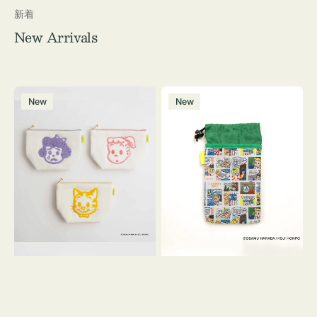
新着
New Arrivals
ポ
ボ
New
New
ー
ト
チ
ル
OSAMU
ケ
GOODS
ー
キ
ス
ャ
OSAMU
ン
GOODS
バ
COMIC
ス
サ
ガ
ラ