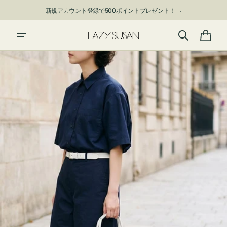
ン
新規アカウント登録で500ポイントプレゼント！ ⇁
ツ
に
進
カ
む
ー
ト