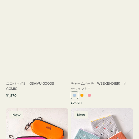
エコバッグＳ OSAMU GOODS
チャームポーチ WEEKEND(ER) ク
COMIC
ッションミニ
通
¥1,870
ラ
オ
ピ
常
通
¥2,970
イ
レ
ン
価
常
グ
ポ
格
ト
ン
ク
価
New
New
ラ
ー
ブ
ジ
格
ス
チ
ル
ケ
ミ
ー
ー
ニ