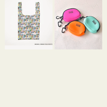
バ
ー
ッ
ム
グ
ポ
Ｓ
ー
OSAMU
チ
GOODS
WEEKEND(ER)
COMIC
ク
ッ
シ
ョ
ン
ミ
ニ