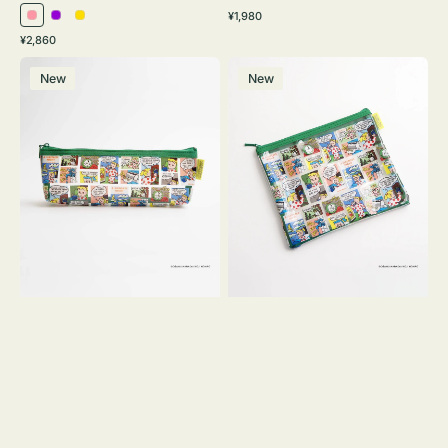
通
¥1,980
ピ
パ
イ
常
通
¥2,860
ン
ー
エ
価
常
ポ
ポ
格
ク
プ
ロ
価
New
New
ー
ー
ル
ー
格
チ
チ
ヨ
フ
コ
ラ
OSAMU
ッ
GOODS
ト
COMIC
OSAMU
GOODS
COMIC