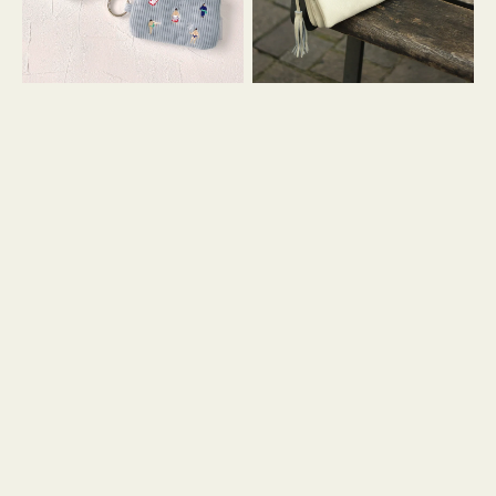
イ
セ
コ
ル
ン
シ
キ
ョ
ー
ル
リ
ダ
ン
ー
グ
付
き