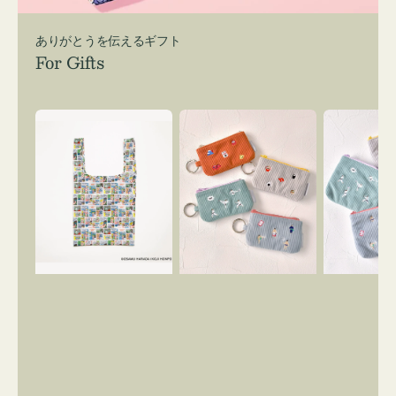
ありがとうを伝えるギフト
For Gifts
エ
ポ
ポ
コ
ー
ー
バ
チ
チ
ッ
ミ
ミ
グ
ニ
ニ
Ｓ
ー
ー
OSAMU
ズ
ズ
GOODS
ア
ア
COMIC
イ
イ
コ
コ
ン
ン
キ
テ
ー
ィ
リ
ッ
ン
シ