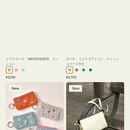
グラスケース WEEKEND(ER) クッ
ポーチ ミニーズアイコン ティッシ
ション
ュケース付き
オ
ピ
ラ
オ
グ
グ
ブ
通
通
¥3,190
¥2,750
レ
ン
イ
レ
レ
リ
ル
常
常
ポ
レ
ン
ク
ト
ン
ー
ー
ー
価
価
New
New
ー
ザ
ジ
ブ
ジ
ン
格
格
チ
ー
ル
ミ
バ
ー
ニ
ッ
ー
グ
ズ
タ
ア
ッ