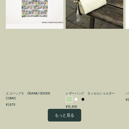
OSAMU
タ
GOODS
ッ
COMIC
セ
ル
シ
ョ
ル
ダ
ー
エコバッグＳ OSAMU GOODS
レザーバッグ タッセルショルダー
バ
COMIC
通
¥1
ラ
ホ
ブ
通
常
¥1,870
通
¥15,400
イ
ワ
ラ
常
価
常
価
格
ト
イ
ッ
もっと見る
価
格
グ
ト
ク
格
リ