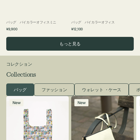
バッグ バイカラーオフィスミニ
バッグ バイカラーオフィス
通
通
¥9,900
¥12,100
常
常
価
価
もっと見る
格
格
コレクション
Collections
バッグ
ファッション
ウォレット ・ケース
ポ
エ
レ
New
New
コ
ザ
バ
ー
ッ
バ
グ
ッ
Ｓ
グ