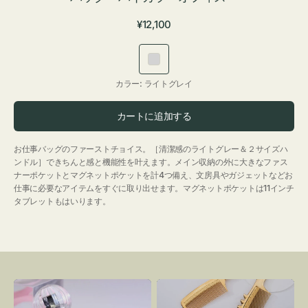
通
¥12,100
常
価
ラ
格
イ
カラー:
ライトグレイ
ト
グ
カートに追加する
レ
イ
お仕事バッグのファーストチョイス。［清潔感のライトグレー＆２サイズハ
ンドル］できちんと感と機能性を叶えます。メイン収納の外に大きなファス
ナーポケットとマグネットポケットを計4つ備え、文房具やガジェットなどお
仕事に必要なアイテムをすぐに取り出せます。マグネットポケットは11インチ
タブレットもはいります。