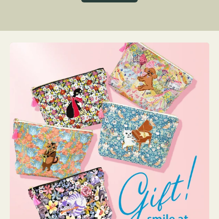
グ
ト
ク
格
リ
ー
ン