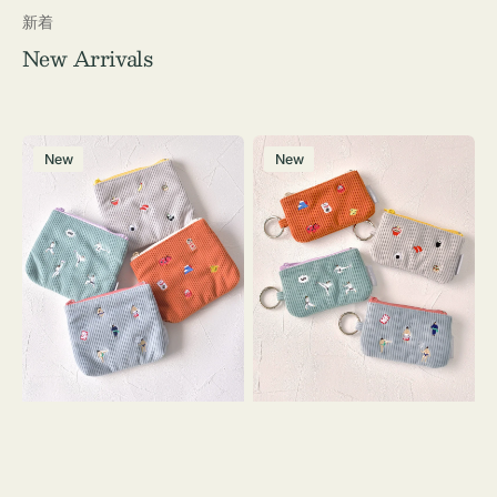
新着
New Arrivals
ポ
ポ
New
New
ー
ー
チ
チ
ミ
ミ
ニ
ニ
ー
ー
ズ
ズ
ア
ア
イ
イ
コ
コ
ン
ン
テ
キ
ィ
ー
ッ
リ
シ
ン