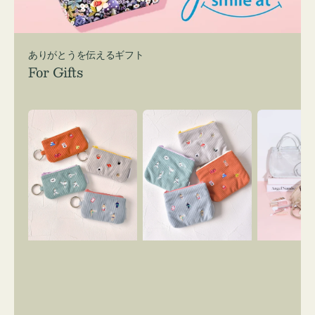
ありがとうを伝えるギフト
For Gifts
ポ
ポ
バ
ー
ー
ッ
チ
チ
グ
ミ
ミ
イ
ニ
ニ
ン
ー
ー
バ
ズ
ズ
ッ
ア
ア
グ
イ
イ
ス
コ
コ
マ
ン
ン
イ
キ
テ
リ
ー
ィ
ー