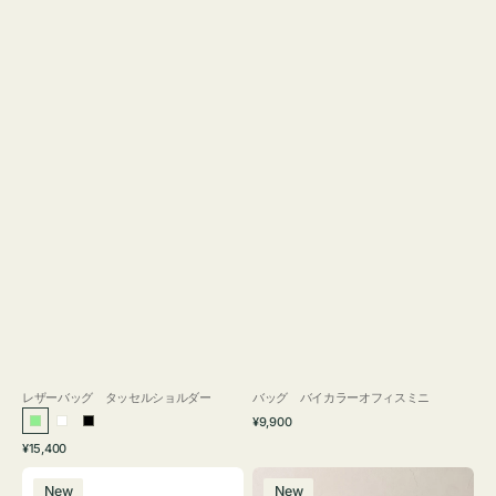
レザーバッグ タッセルショルダー
バッグ バイカラーオフィスミニ
通
¥9,900
ラ
ホ
ブ
常
通
¥15,400
イ
ワ
ラ
価
常
バ
バ
格
ト
イ
ッ
価
New
New