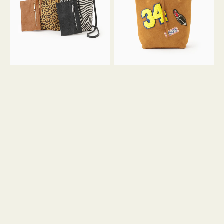
ア
ワ
ニ
ッ
マ
ペ
ル
ン
ガ
34
ラ
ス
ミ
エ
ニ
ー
ト
ド
ー
ミ
ト
ニ