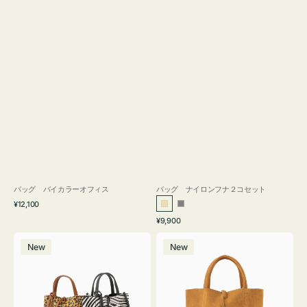
バッグ バイカラーオフィス
バッグ ナイロンフナ２コセット
通
¥12,100
ベ
グ
常
通
¥9,900
ー
レ
価
常
バ
バ
格
ジ
ー
価
New
New
ッ
ッ
ュ
格
グ
グ
MILLELA
MILLELA
FIRENZE
FIRENZE