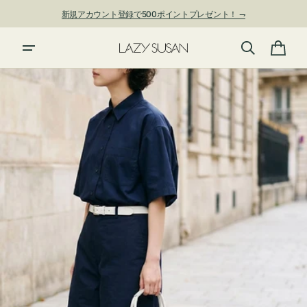
ン
新規アカウント登録で500ポイントプレゼント！ ⇁
ツ
に
進
カ
む
ー
ト