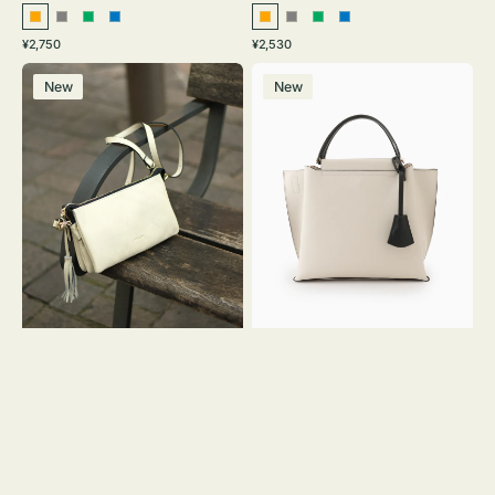
オ
グ
グ
ブ
オ
グ
グ
ブ
通
通
¥2,750
¥2,530
レ
レ
リ
ル
レ
レ
リ
ル
常
常
レ
バ
ン
ー
ー
ー
ン
ー
ー
ー
価
価
New
New
ザ
ッ
ジ
ン
ジ
ン
格
格
ー
グ
バ
バ
ッ
イ
グ
カ
タ
ラ
ッ
ー
セ
オ
ル
フ
シ
ィ
ョ
ス
ル
ミ
ダ
ニ
ー