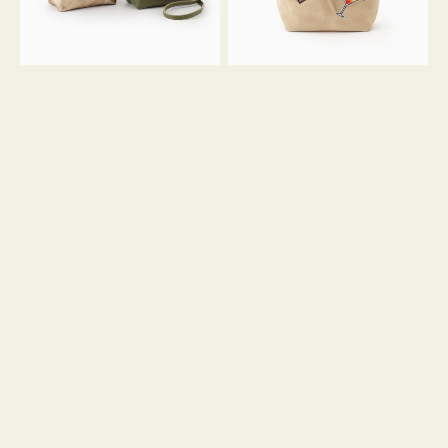
ン
ン
34
M
ミ
ス
ニ
エ
ト
ー
ー
ド
ト
ミ
ニ