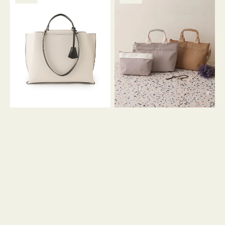
ッ
ッ
グ
ト
ク
格
グ
グ
リ
バ
ナ
ー
イ
イ
ン
カ
ロ
ラ
ン
ー
フ
オ
ナ
フ
２
ィ
コ
ス
セ
ッ
ト