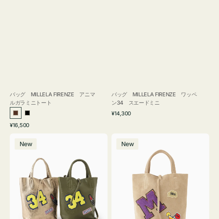
バッグ MILLELA FIRENZE アニマ
バッグ MILLELA FIRENZE ワッペ
ルガラミニトート
ン34 スエードミニ
通
¥14,300
ブ
ブ
常
通
¥16,500
ラ
ラ
価
常
バ
バ
格
ウ
ッ
価
New
New
ッ
ッ
ン
ク
格
グ
グ
MILLELA
MILLELA
FIRENZE
FIRENZE
ワ
ワ
ッ
ッ
ペ
ペ