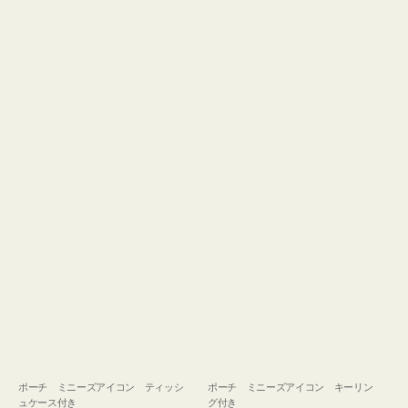
ュ
グ
ケ
付
ー
き
ス
付
き
ポーチ ミニーズアイコン ティッシ
ポーチ ミニーズアイコン キーリン
ュケース付き
グ付き