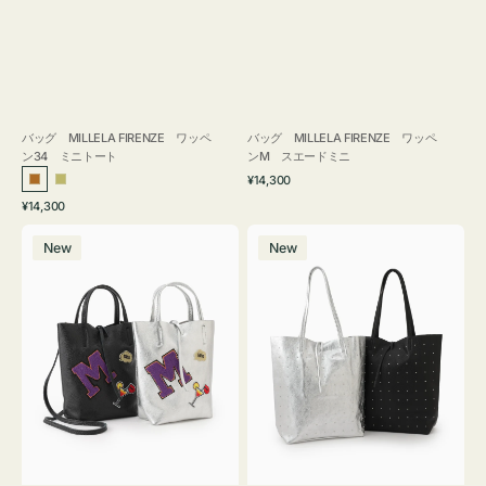
バッグ MILLELA FIRENZE ワッペ
バッグ MILLELA FIRENZE ワッペ
ン34 ミニトート
ンM スエードミニ
通
¥14,300
ブ
カ
常
通
¥14,300
ロ
ー
価
常
バ
バ
格
ン
キ
価
New
New
ッ
ッ
ズ
格
グ
グ
MILLELA
MILLELA
FIRENZE
FIRENZE
ワ
ス
ッ
タ
ペ
ッ
ン
ズ
M
ト
ミ
ー