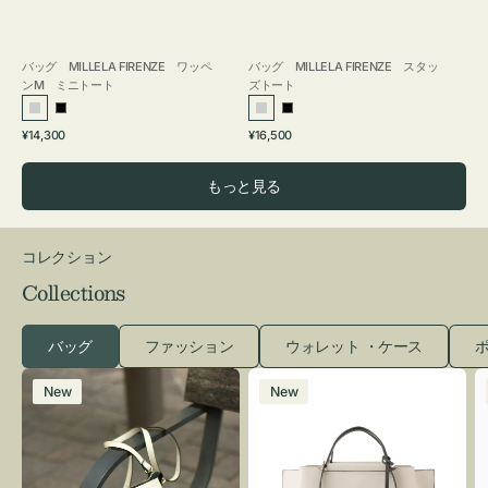
バッグ MILLELA FIRENZE ワッペ
バッグ MILLELA FIRENZE スタッ
ンM ミニトート
ズトート
シ
ブ
シ
ブ
通
通
¥14,300
¥16,500
ル
ラ
ル
ラ
常
常
バ
ッ
バ
ッ
価
価
もっと見る
ー
ク
ー
ク
格
格
コレクション
Collections
バッグ
ファッション
ウォレット ・ケース
ポ
レ
バ
New
New
ザ
ッ
ー
グ
バ
バ
ッ
イ