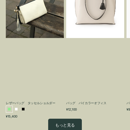
グ
カ
タ
ラ
ッ
ー
セ
オ
ル
フ
シ
ィ
ョ
ス
ル
ダ
ー
レザーバッグ タッセルショルダー
バッグ バイカラーオフィス
バ
通
通
¥12,100
¥9
ラ
ホ
ブ
常
常
通
¥15,400
イ
ワ
ラ
価
価
常
格
格
ト
イ
ッ
もっと見る
価