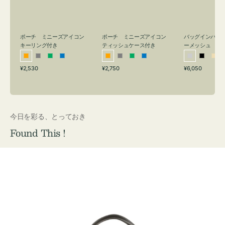
リ
ッ
メ
ン
シ
ッ
グ
ュ
シ
付
ケ
ュ
バッグインバッ
ポーチ ミニーズアイコン
ポーチ ミニーズアイコン
ーメッシュ
き
ー
キーリング付き
ティッシュケース付き
ス
シ
ブ
ベ
オ
グ
グ
ブ
オ
グ
グ
ブ
付
通
通
通
¥6,050
¥2,530
¥2,750
ル
ラ
ー
レ
レ
リ
ル
レ
レ
リ
ル
常
常
常
き
バ
ッ
ジ
ン
ー
ー
ー
ン
ー
ー
ー
価
価
価
ー
ク
ュ
ジ
ン
ジ
ン
格
格
格
今日を彩る、とっておき
Found This !