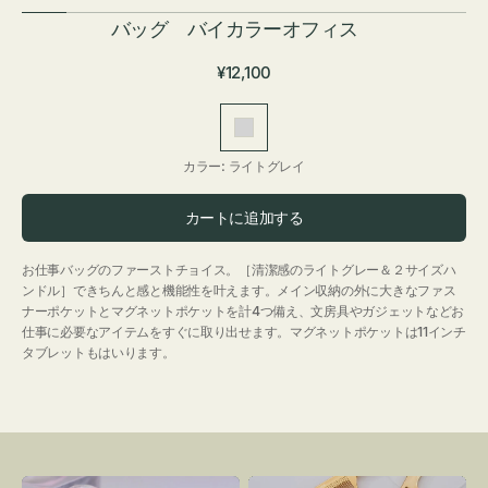
バッグ バイカラーオフィス
通
¥12,100
常
価
ラ
格
イ
カラー:
ライトグレイ
ト
グ
カートに追加する
レ
イ
お仕事バッグのファーストチョイス。［清潔感のライトグレー＆２サイズハ
ンドル］できちんと感と機能性を叶えます。メイン収納の外に大きなファス
ナーポケットとマグネットポケットを計4つ備え、文房具やガジェットなどお
仕事に必要なアイテムをすぐに取り出せます。マグネットポケットは11インチ
タブレットもはいります。