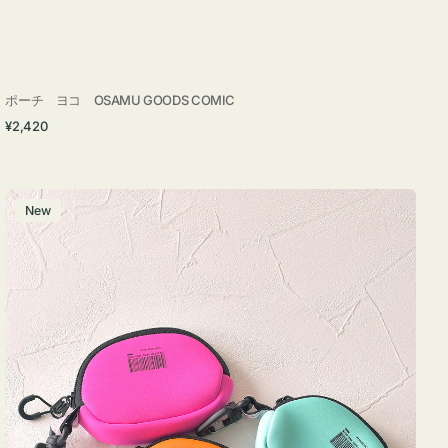
ポーチ ヨコ OSAMU GOODS COMIC
通
¥2,420
常
価
格
チ
New
ャ
ー
ム
ポ
ー
チ
WEEKEND(ER)
ク
ッ
シ