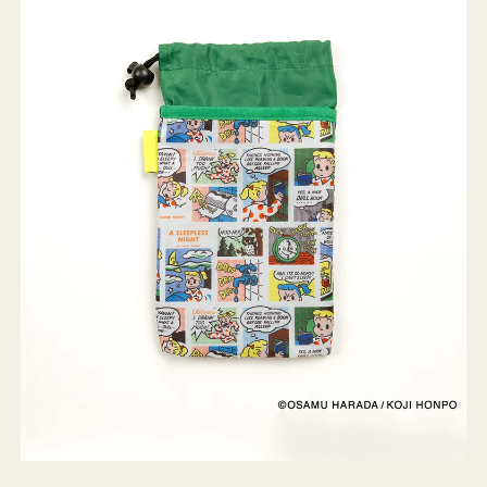
ケ
ー
ス
OSAMU
GOODS
COMIC