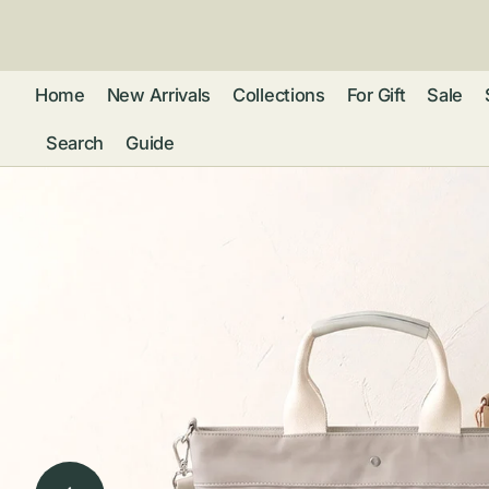
ン
ツ
に
進
Home
New Arrivals
Collections
For Gift
Sale
む
Search
Guide
フレグランス
アクセサリー
ネ
リストウォッチ
ピ
カ
バッグ
ト
リ
ファッション
シ
バ
ブ
グ
ム
ウォレット・革
バ
ー
小物
ス
ブ
ポ
ウ
ポーチ ・ メガ
ネケース・マル
ハ
扇