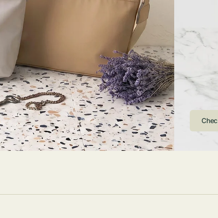
ストンバッグ
トール・ハッ
・グローブ
ュック
ガネ・サング
コバッグ・サ
ス・ルーペ
バッグ
ンカチ・ソッ
ス