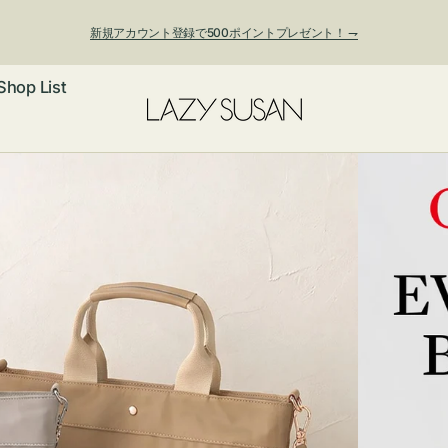
新規アカウント登録で500ポイントプレゼント！ ⇁
Shop List
ックレス
アス・イヤー
フ
ートバッグ
ング
ョルダーバッ
ッグチャー
レスレット・
・キーホルダ
ングル
マートフォン
ローチ
シェット
エア
ンドバッグ
子・ファン