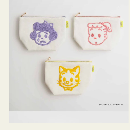
OSAMU
GOODS
キ
ャ
ン
バ
ス
サ
ガ
ラ