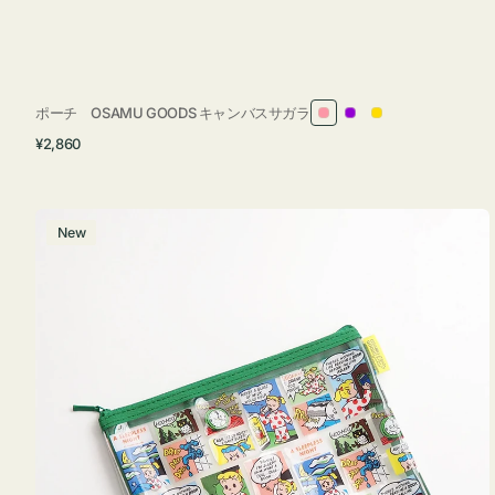
ポーチ OSAMU GOODS キャンバスサガラ
ピ
パ
イ
通
¥2,860
ン
ー
エ
常
ク
プ
ロ
価
ル
ー
格
ポ
New
ー
チ
フ
ラ
ッ
ト
OSAMU
GOODS
COMIC