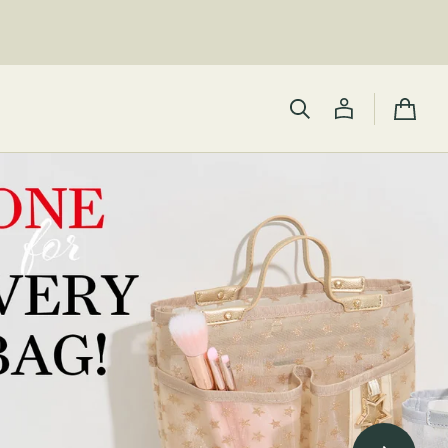
カ
ー
ト