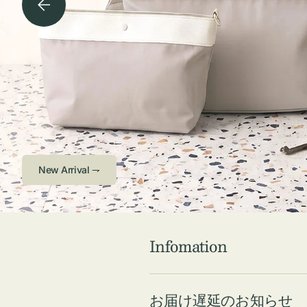
チケース他
ボ
ス
コスメ
ト
リ
ジュエリーボッ
メ
エ
クス ・ケース
ラ
ブ
インテリア
傘
ハ
ク
Check ⇁
Infomation
お届け遅延のお知らせ