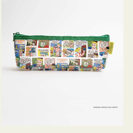
ヨ
コ
OSAMU
GOODS
COMIC