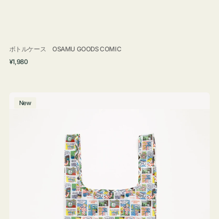
ボトルケース OSAMU GOODS COMIC
通
¥1,980
常
価
格
エ
New
コ
バ
ッ
グ
Ｓ
OSAMU
GOODS
COMIC