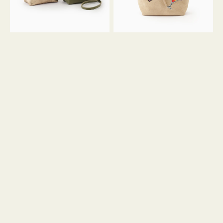
ン
ン
34
M
ミ
ス
ニ
エ
ト
ー
ー
ド
ト
ミ
ニ