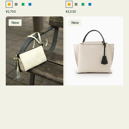
オ
グ
グ
ブ
オ
グ
グ
ブ
通
通
¥2,750
¥2,530
レ
レ
リ
ル
レ
レ
リ
ル
常
常
レ
バ
ン
ー
ー
ー
ン
ー
ー
ー
価
価
New
New
ザ
ッ
ジ
ン
ジ
ン
格
格
ー
グ
バ
バ
ッ
イ
グ
カ
タ
ラ
ッ
ー
セ
オ
ル
フ
シ
ィ
ョ
ス
ル
ミ
ダ
ニ
ー