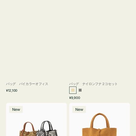
バッグ バイカラーオフィス
バッグ ナイロンフナ２コセット
通
¥12,100
ベ
グ
常
通
¥9,900
ー
レ
価
常
バ
バ
格
ジ
ー
価
New
New
ッ
ッ
ュ
格
グ
グ
MILLELA
MILLELA
FIRENZE
FIRENZE