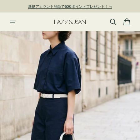
ン
新規アカウント登録で500ポイントプレゼント！ ⇁
ツ
に
進
カ
む
ー
ト