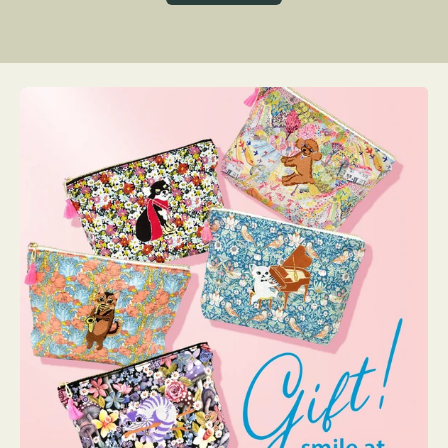
グ
ト
ク
格
リ
ー
ン