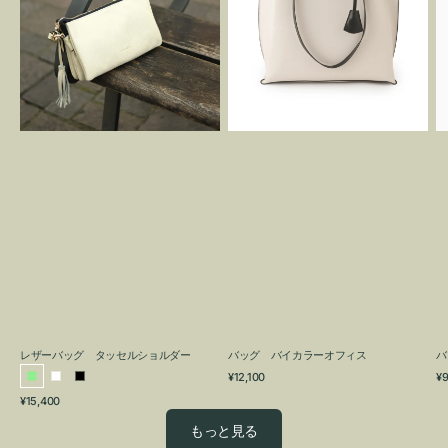
グ
カ
タ
ラ
ッ
ー
セ
オ
ル
フ
シ
ィ
ョ
ス
ル
ダ
ー
レザーバッグ タッセルショルダー
バッグ バイカラーオフィス
バ
通
通
¥12,100
¥9
ラ
ホ
ブ
常
常
通
¥15,400
イ
ワ
ラ
価
価
常
格
格
ト
イ
ッ
もっと見る
価