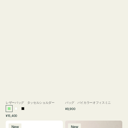
レザーバッグ タッセルショルダー
バッグ バイカラーオフィスミニ
通
¥9,900
ラ
ホ
ブ
常
通
¥15,400
イ
ワ
ラ
価
常
バ
バ
格
ト
イ
ッ
価
New
New