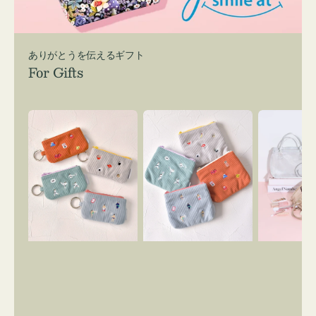
ありがとうを伝えるギフト
For Gifts
ポ
ポ
バ
ー
ー
ッ
チ
チ
グ
ミ
ミ
イ
ニ
ニ
ン
ー
ー
バ
ズ
ズ
ッ
ア
ア
グ
イ
イ
ス
コ
コ
マ
ン
ン
イ
キ
テ
リ
ー
ィ
ー