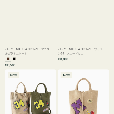
バッグ MILLELA FIRENZE アニマ
バッグ MILLELA FIRENZE ワッペ
ルガラミニトート
ン34 スエードミニ
通
¥14,300
ブ
ブ
常
通
¥16,500
ラ
ラ
価
常
バ
バ
格
ウ
ッ
価
New
New
ッ
ッ
ン
ク
格
グ
グ
MILLELA
MILLELA
FIRENZE
FIRENZE
ワ
ワ
ッ
ッ
ペ
ペ