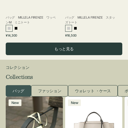
バッグ MILLELA FIRENZE ワッペ
バッグ MILLELA FIRENZE スタッ
ンM ミニトート
ズトート
シ
ブ
シ
ブ
通
通
¥14,300
¥16,500
ル
ラ
ル
ラ
常
常
バ
ッ
バ
ッ
価
価
もっと見る
ー
ク
ー
ク
格
格
コレクション
Collections
バッグ
ファッション
ウォレット ・ケース
ポ
レ
バ
New
New
ザ
ッ
ー
グ
バ
バ
ッ
イ