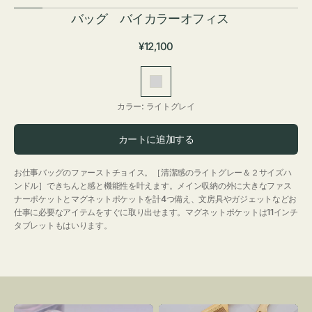
バッグ バイカラーオフィス
通
¥12,100
常
価
ラ
格
イ
カラー:
ライトグレイ
ト
グ
カートに追加する
レ
イ
お仕事バッグのファーストチョイス。［清潔感のライトグレー＆２サイズハ
ンドル］できちんと感と機能性を叶えます。メイン収納の外に大きなファス
ナーポケットとマグネットポケットを計4つ備え、文房具やガジェットなどお
仕事に必要なアイテムをすぐに取り出せます。マグネットポケットは11インチ
タブレットもはいります。