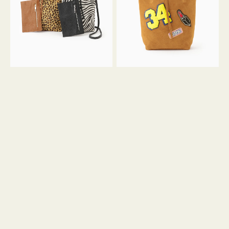
ア
ワ
ニ
ッ
マ
ペ
ル
ン
ガ
34
ラ
ス
ミ
エ
ニ
ー
ト
ド
ー
ミ
ト
ニ