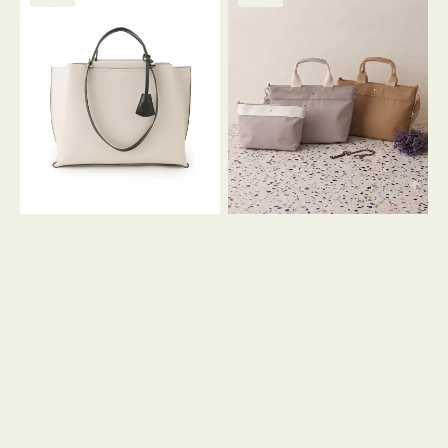
ッ
ッ
グ
ト
ク
格
グ
グ
リ
バ
ナ
ー
イ
イ
ン
カ
ロ
ラ
ン
ー
フ
オ
ナ
フ
２
ィ
コ
ス
セ
ッ
ト