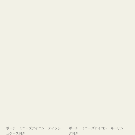
ュ
グ
ケ
付
ー
き
ス
付
き
ポーチ ミニーズアイコン ティッシ
ポーチ ミニーズアイコン キーリン
ュケース付き
グ付き