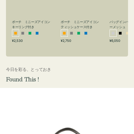
リ
ッ
メ
ン
シ
ッ
グ
ュ
シ
付
ケ
ュ
バッグインバッ
ポーチ ミニーズアイコン
ポーチ ミニーズアイコン
ーメッシュ
き
ー
キーリング付き
ティッシュケース付き
ス
シ
ブ
ベ
オ
グ
グ
ブ
オ
グ
グ
ブ
付
通
通
通
¥6,050
¥2,530
¥2,750
ル
ラ
ー
レ
レ
リ
ル
レ
レ
リ
ル
常
常
常
き
バ
ッ
ジ
ン
ー
ー
ー
ン
ー
ー
ー
価
価
価
ー
ク
ュ
ジ
ン
ジ
ン
格
格
格
今日を彩る、とっておき
Found This !