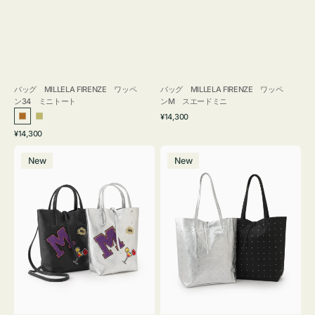
バッグ MILLELA FIRENZE ワッペ
バッグ MILLELA FIRENZE ワッペ
ン34 ミニトート
ンM スエードミニ
通
¥14,300
ブ
カ
常
通
¥14,300
ロ
ー
価
常
バ
バ
格
ン
キ
価
New
New
ッ
ッ
ズ
格
グ
グ
MILLELA
MILLELA
FIRENZE
FIRENZE
ワ
ス
ッ
タ
ペ
ッ
ン
ズ
M
ト
ミ
ー