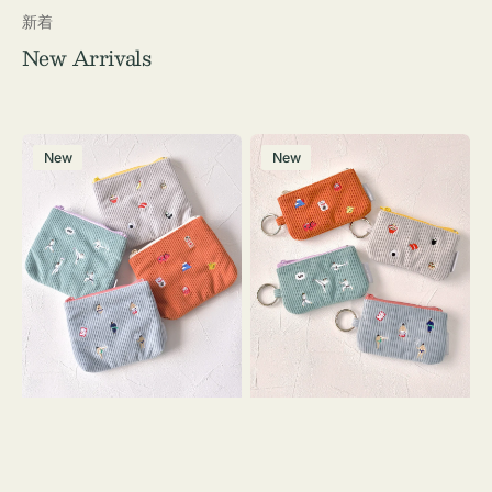
新着
New Arrivals
ポ
ポ
New
New
ー
ー
チ
チ
ミ
ミ
ニ
ニ
ー
ー
ズ
ズ
ア
ア
イ
イ
コ
コ
ン
ン
テ
キ
ィ
ー
ッ
リ
シ
ン