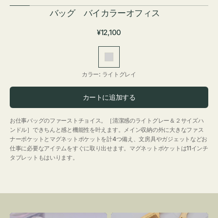
バッグ バイカラーオフィス
通
¥12,100
常
価
ラ
格
イ
カラー:
ライトグレイ
ト
グ
カートに追加する
レ
イ
お仕事バッグのファーストチョイス。［清潔感のライトグレー＆２サイズハ
ンドル］できちんと感と機能性を叶えます。メイン収納の外に大きなファス
ナーポケットとマグネットポケットを計4つ備え、文房具やガジェットなどお
仕事に必要なアイテムをすぐに取り出せます。マグネットポケットは11インチ
タブレットもはいります。