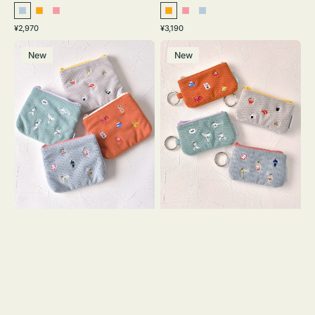
ラ
オ
ピ
オ
ピ
ラ
通
通
¥2,970
¥3,190
イ
レ
ン
レ
ン
イ
常
常
ポ
ポ
ト
ン
ク
ン
ク
ト
価
価
New
New
ー
ー
ブ
ジ
ジ
ブ
格
格
チ
チ
ル
ル
ミ
ミ
ー
ー
ニ
ニ
ー
ー
ズ
ズ
ア
ア
イ
イ
コ
コ
ン
ン
テ
キ
ィ
ー
ッ
リ
シ
ン
ュ
グ
ケ
付
ー
き