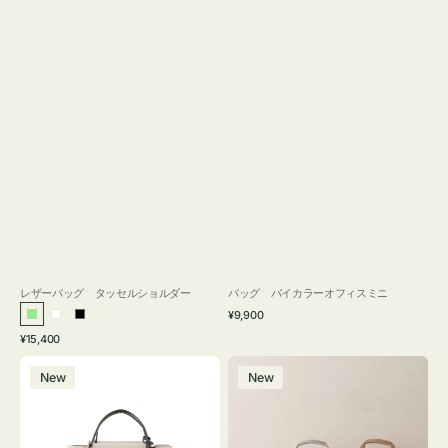
レザーバッグ タッセルショルダー
バッグ バイカラーオフィスミニ
通
¥9,900
ラ
ホ
ブ
常
通
¥15,400
イ
ワ
ラ
価
常
バ
バ
格
ト
イ
ッ
価
New
New
ッ
ッ
グ
ト
ク
格
グ
グ
リ
バ
ナ
ー