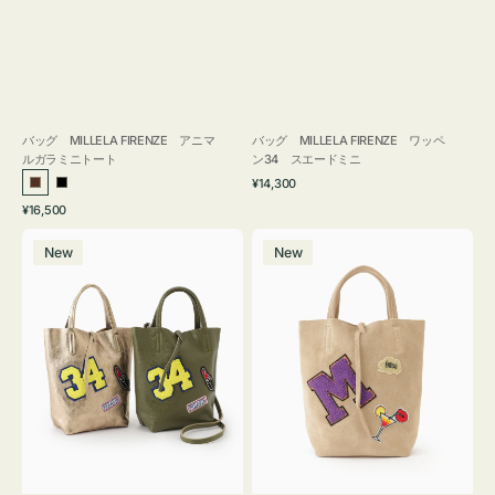
バッグ MILLELA FIRENZE アニマ
バッグ MILLELA FIRENZE ワッペ
ルガラミニトート
ン34 スエードミニ
通
¥14,300
ブ
ブ
常
通
¥16,500
ラ
ラ
価
常
バ
バ
格
ウ
ッ
価
New
New
ッ
ッ
ン
ク
格
グ
グ
MILLELA
MILLELA
FIRENZE
FIRENZE
ワ
ワ
ッ
ッ
ペ
ペ
ン
ン
34
M
ミ
ス