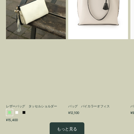
グ
カ
タ
ラ
ッ
ー
セ
オ
ル
フ
シ
ィ
ョ
ス
ル
ダ
ー
レザーバッグ タッセルショルダー
バッグ バイカラーオフィス
バ
通
通
¥12,100
¥9
ラ
ホ
ブ
常
常
通
¥15,400
イ
ワ
ラ
価
価
常
格
格
ト
イ
ッ
もっと見る
価