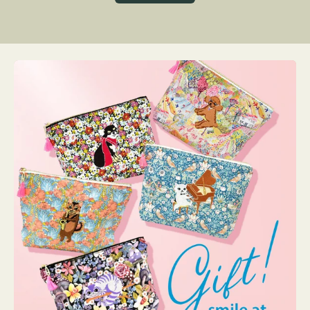
グ
ト
ク
格
リ
ー
ン