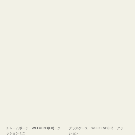
チャームポーチ WEEKEND(ER) ク
グラスケース WEEKEND(ER) クッ
ッションミニ
ション