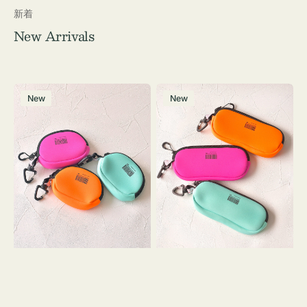
新着
New Arrivals
チ
グ
New
New
ャ
ラ
ー
ス
ム
ケ
ポ
ー
ー
ス
チ
WEEKEND(ER)
WEEKEND(ER)
ク
ク
ッ
ッ
シ
シ
ョ
ョ
ン
ン
ミ
ニ