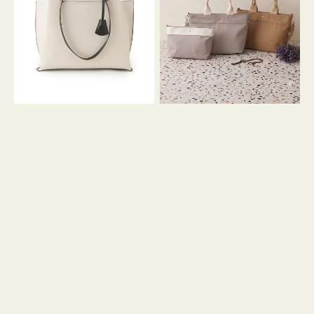
イ
イ
ン
カ
ロ
ラ
ン
ー
フ
オ
ナ
フ
２
ィ
コ
ス
セ
ッ
ト