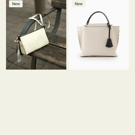
レ
バ
ン
ー
ー
ー
ン
ー
ー
ー
価
価
New
New
ザ
ッ
ジ
ン
ジ
ン
格
格
ー
グ
バ
バ
ッ
イ
グ
カ
タ
ラ
ッ
ー
セ
オ
ル
フ
シ
ィ
ョ
ス
ル
ミ
ダ
ニ
ー