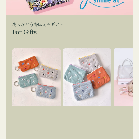
ありがとうを伝えるギフト
For Gifts
ポ
ポ
バ
ー
ー
ッ
チ
チ
グ
ミ
ミ
イ
ニ
ニ
ン
ー
ー
バ
ズ
ズ
ッ
ア
ア
グ
イ
イ
ス
コ
コ
マ
ン
ン
イ
キ
テ
リ
ー
ィ
ー