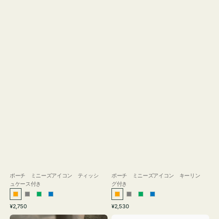
ス
付
き
ポーチ ミニーズアイコン ティッシ
ポーチ ミニーズアイコン キーリン
ュケース付き
グ付き
オ
グ
グ
ブ
オ
グ
グ
ブ
通
通
¥2,750
¥2,530
レ
レ
リ
ル
レ
レ
リ
ル
常
常