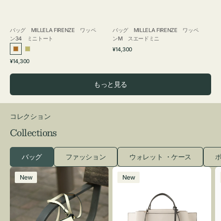
バッグ MILLELA FIRENZE ワッペ
バッグ MILLELA FIRENZE ワッペ
ン34 ミニトート
ンM スエードミニ
通
¥14,300
ブ
カ
常
通
¥14,300
ロ
ー
価
常
格
ン
キ
価
もっと見る
ズ
格
コレクション
Collections
バッグ
ファッション
ウォレット ・ケース
ポ
レ
バ
New
New
ザ
ッ
ー
グ
バ
バ
ッ
イ