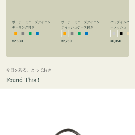
リ
ッ
メ
ン
シ
ッ
グ
ュ
シ
付
ケ
ュ
バッグインバッ
ポーチ ミニーズアイコン
ポーチ ミニーズアイコン
ーメッシュ
き
ー
キーリング付き
ティッシュケース付き
ス
シ
ブ
ベ
オ
グ
グ
ブ
オ
グ
グ
ブ
付
通
通
通
¥6,050
¥2,530
¥2,750
ル
ラ
ー
レ
レ
リ
ル
レ
レ
リ
ル
常
常
常
き
バ
ッ
ジ
ン
ー
ー
ー
ン
ー
ー
ー
価
価
価
ー
ク
ュ
ジ
ン
ジ
ン
格
格
格
今日を彩る、とっておき
Found This !