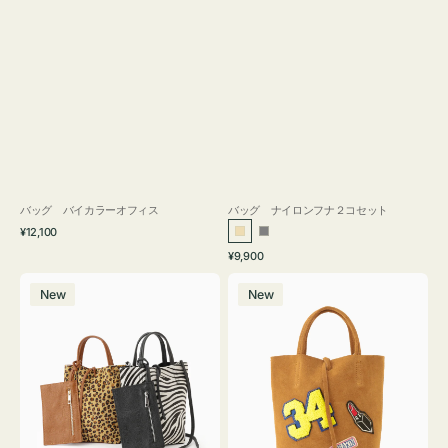
バッグ バイカラーオフィス
バッグ ナイロンフナ２コセット
通
¥12,100
ベ
グ
常
通
¥9,900
ー
レ
価
常
バ
バ
格
ジ
ー
価
New
New
ッ
ッ
ュ
格
グ
グ
MILLELA
MILLELA
FIRENZE
FIRENZE
ア
ワ
ニ
ッ
マ
ペ