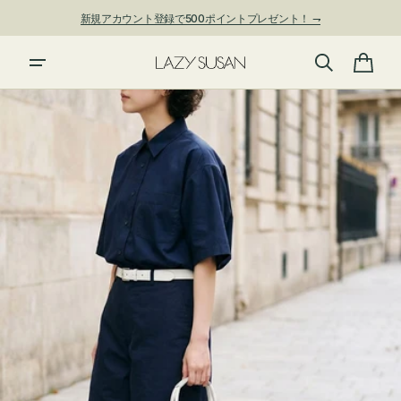
ン
新規アカウント登録で500ポイントプレゼント！ ⇁
ツ
に
進
カ
む
ー
ト