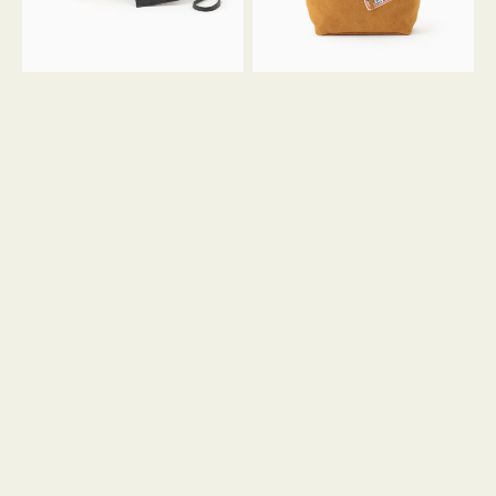
ル
ン
ガ
34
ラ
ス
ミ
エ
ニ
ー
ト
ド
ー
ミ
ト
ニ