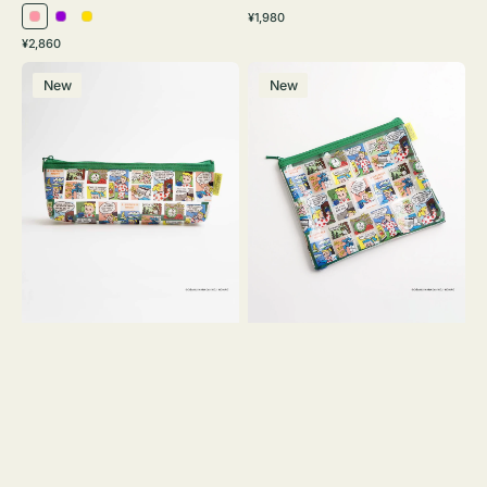
通
¥1,980
ピ
パ
イ
常
通
¥2,860
ン
ー
エ
価
常
ポ
ポ
格
ク
プ
ロ
価
New
New
ー
ー
ル
ー
格
チ
チ
ヨ
フ
コ
ラ
OSAMU
ッ
GOODS
ト
COMIC
OSAMU
GOODS
COMIC