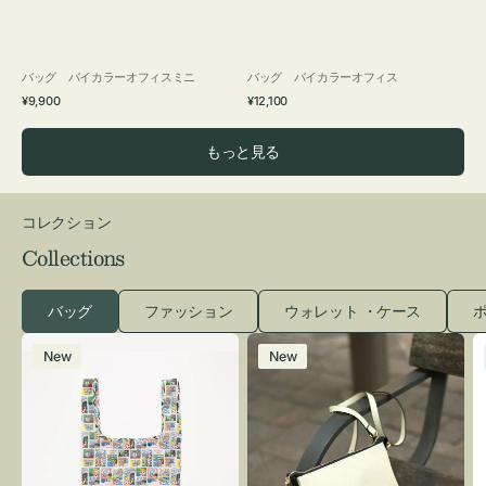
バッグ バイカラーオフィスミニ
バッグ バイカラーオフィス
通
通
¥9,900
¥12,100
常
常
価
価
もっと見る
格
格
コレクション
Collections
バッグ
ファッション
ウォレット ・ケース
ポ
エ
レ
New
New
コ
ザ
バ
ー
ッ
バ
グ
ッ
Ｓ
グ