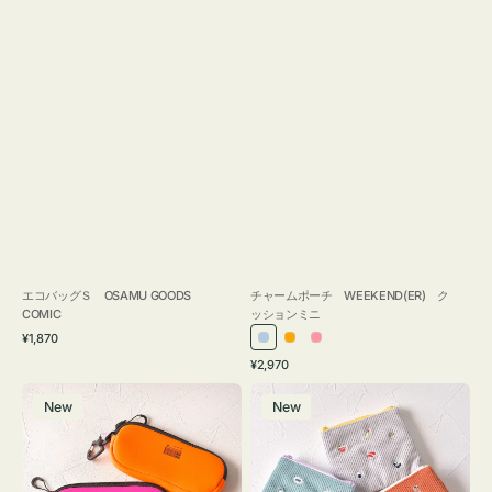
エコバッグＳ OSAMU GOODS
チャームポーチ WEEKEND(ER) ク
COMIC
ッションミニ
通
¥1,870
ラ
オ
ピ
常
通
¥2,970
イ
レ
ン
価
常
グ
ポ
格
ト
ン
ク
価
New
New
ラ
ー
ブ
ジ
格
ス
チ
ル
ケ
ミ
ー
ー
ニ