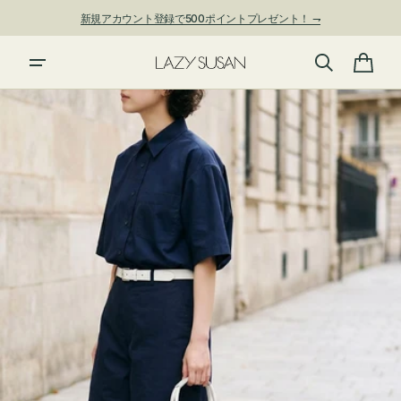
ン
新規アカウント登録で500ポイントプレゼント！ ⇁
ツ
に
進
カ
む
ー
ト