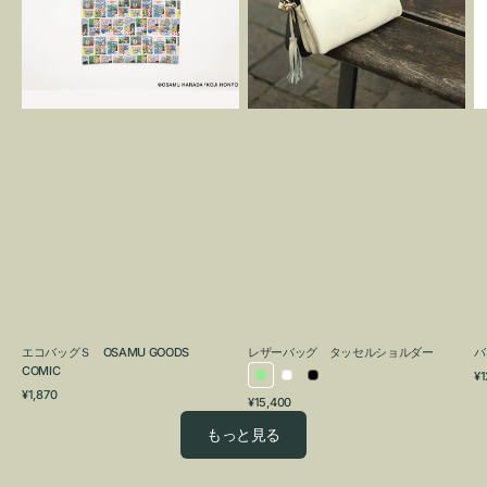
OSAMU
タ
GOODS
ッ
COMIC
セ
ル
シ
ョ
ル
ダ
ー
エコバッグＳ OSAMU GOODS
レザーバッグ タッセルショルダー
バ
COMIC
通
¥1
ラ
ホ
ブ
通
常
¥1,870
通
¥15,400
イ
ワ
ラ
常
価
常
価
格
ト
イ
ッ
もっと見る
価
格
グ
ト
ク
格
リ