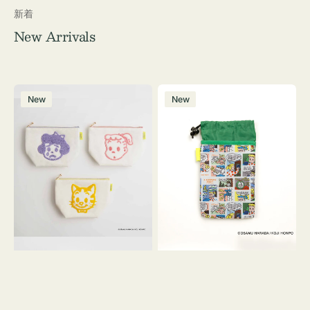
新着
New Arrivals
ポ
ボ
New
New
ー
ト
チ
ル
OSAMU
ケ
GOODS
ー
キ
ス
ャ
OSAMU
ン
GOODS
バ
COMIC
ス
サ
ガ
ラ