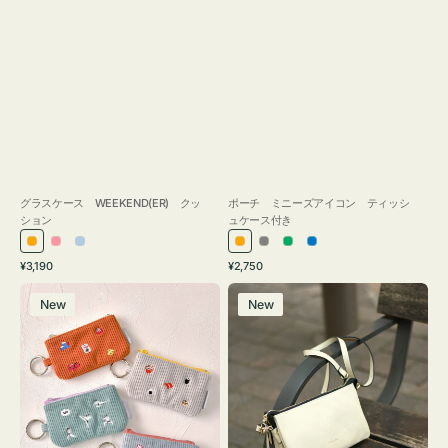
グラスケース WEEKEND(ER) クッ
ポーチ ミニーズアイコン ティッシ
ション
ュケース付き
オ
ピ
ラ
オ
グ
グ
ブ
通
通
¥3,190
¥2,750
レ
ン
イ
レ
レ
リ
ル
常
常
ポ
レ
ン
ク
ト
ン
ー
ー
ー
価
価
New
New
ー
ザ
ジ
ブ
ジ
ン
格
格
チ
ー
ル
ミ
バ
ー
ニ
ッ
ー
グ
ズ
タ
ア
ッ