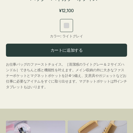
通
¥12,100
常
価
ラ
格
イ
カラー:
ライトグレイ
ト
グ
カートに追加する
レ
イ
お仕事バッグのファーストチョイス。［清潔感のライトグレー＆２サイズハ
ンドル］できちんと感と機能性を叶えます。メイン収納の外に大きなファス
ナーポケットとマグネットポケットを計4つ備え、文房具やガジェットなどお
仕事に必要なアイテムをすぐに取り出せます。マグネットポケットは11インチ
タブレットもはいります。