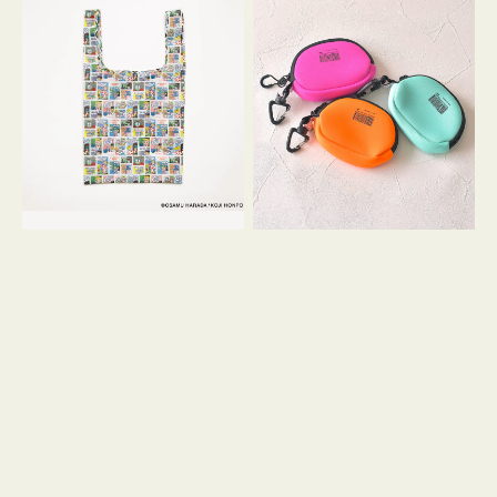
バ
ー
ッ
ム
グ
ポ
Ｓ
ー
OSAMU
チ
GOODS
WEEKEND(ER)
COMIC
ク
ッ
シ
ョ
ン
ミ
ニ