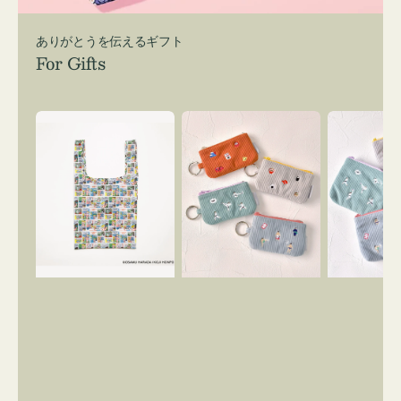
ありがとうを伝えるギフト
For Gifts
エ
ポ
ポ
コ
ー
ー
バ
チ
チ
ッ
ミ
ミ
グ
ニ
ニ
Ｓ
ー
ー
OSAMU
ズ
ズ
GOODS
ア
ア
COMIC
イ
イ
コ
コ
ン
ン
キ
テ
ー
ィ
リ
ッ
ン
シ