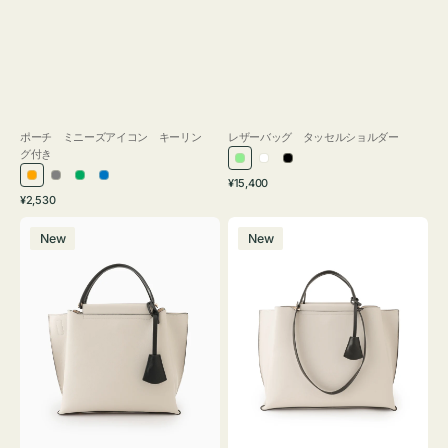
ポーチ ミニーズアイコン キーリン
レザーバッグ タッセルショルダー
グ付き
ラ
ホ
ブ
通
オ
グ
グ
ブ
¥15,400
イ
ワ
ラ
通
常
¥2,530
レ
レ
リ
ル
ト
イ
ッ
常
価
バ
バ
ン
ー
ー
ー
グ
ト
ク
価
格
New
New
ッ
ッ
ジ
ン
格
リ
グ
グ
ー
バ
バ
ン
イ
イ
カ
カ
ラ
ラ
ー
ー
オ
オ
フ
フ
ィ
ィ