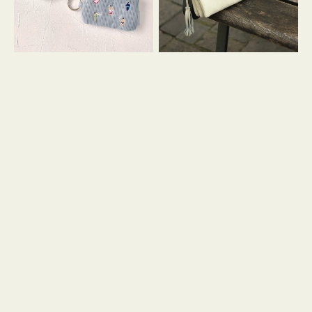
イ
セ
コ
ル
ン
シ
キ
ョ
ー
ル
リ
ダ
ン
ー
グ
付
き