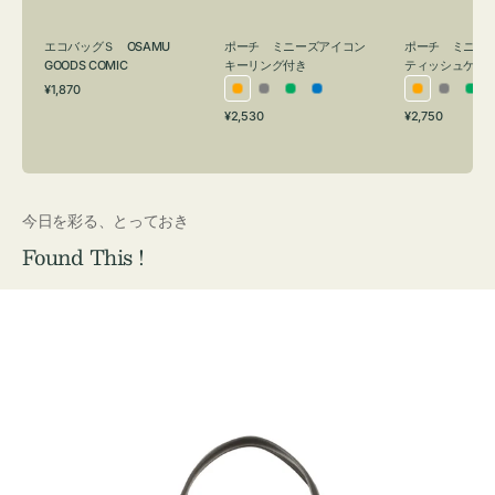
グ
ュ
付
ケ
エコバッグＳ OSAMU
ポーチ ミニーズアイコン
ポーチ ミニー
き
ー
GOODS COMIC
キーリング付き
ティッシュケー
通
ス
¥1,870
オ
グ
グ
ブ
オ
グ
グ
常
付
通
通
¥2,530
¥2,750
レ
レ
リ
ル
レ
レ
リ
価
常
常
き
格
ン
ー
ー
ー
ン
ー
ー
価
価
ジ
ン
ジ
ン
格
格
今日を彩る、とっておき
Found This !