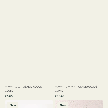
ポーチ ヨコ OSAMU GOODS
ポーチ フラット OSAMU GOODS
COMIC
COMIC
通
通
¥2,420
¥2,640
常
常
エ
チ
価
価
New
New
コ
ャ
格
格