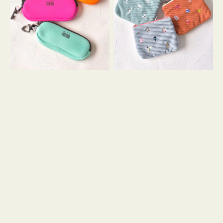
ス
ー
WEEKEND(ER)
ズ
ク
ア
ッ
イ
シ
コ
ョ
ン
ン
テ
ィ
ッ
シ
ュ
ケ
ー
ス
付
き