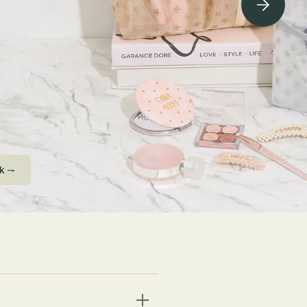
ving Soon⇁