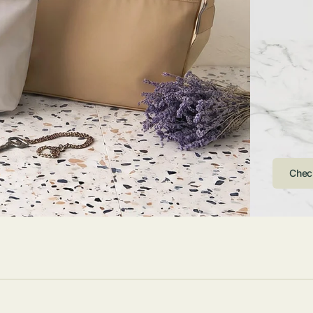
ストンバッグ
トール・ハッ
・グローブ
ュック
ガネ・サング
コバッグ・サ
ス・ルーペ
バッグ
ンカチ・ソッ
ス
Arri