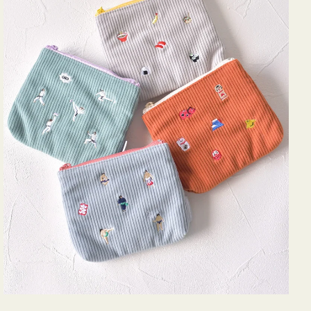
ミ
ニ
ー
ズ
ア
イ
コ
ン
テ
ィ
ッ
シ
ュ
ケ
ー
ス
付
き