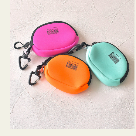
ム
ポ
ー
チ
WEEKEND(ER)
ク
ッ
シ
ョ
ン
ミ
ニ