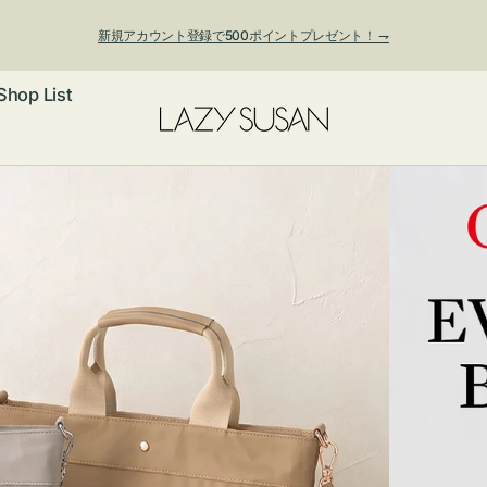
新規アカウント登録で500ポイントプレゼント！ ⇁
Shop List
夏季休業および発送停止について
ックレス
アス・イヤー
フ
ートバッグ
ング
ョルダーバッ
ッグチャー
レスレット・
・キーホルダ
ングル
マートフォン
ローチ
シェット
エア
ンドバッグ
子・ファン