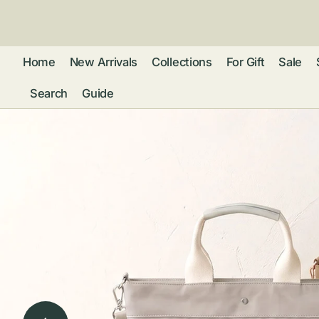
ン
ツ
に
進
Home
New Arrivals
Collections
For Gift
Sale
む
Search
Guide
フレグランス
アクセサリー
ネ
リストウォッチ
ピ
カ
バッグ
ト
リ
ファッション
シ
バ
ブ
グ
ム
ウォレット・革
バ
ー
小物
ス
ブ
ポ
ウ
ポーチ ・ メガ
ネケース・マル
ハ
扇