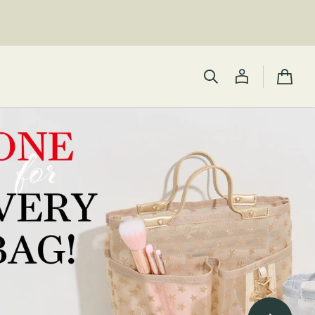
カ
ー
ト