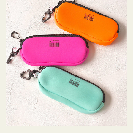
ケ
ー
ス
WEEKEND(ER)
ク
ッ
シ
ョ
ン