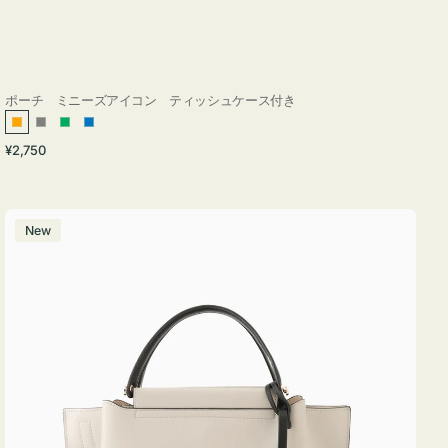
ポーチ ミニーズアイコン ティッシュケース付き
オ
グ
グ
ブ
通
¥2,750
レ
レ
リ
ル
常
ン
ー
ー
ー
価
ジ
ン
格
バ
New
ッ
グ
バ
イ
カ
ラ
ー
オ
フ