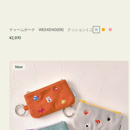
チャームポーチ WEEKEND(ER) クッションミニ
ラ
オ
ピ
通
¥2,970
イ
レ
ン
常
ト
ン
ク
価
ブ
ジ
格
ル
ポ
New
ー
ー
チ
ミ
ニ
ー
ズ
ア
イ
コ