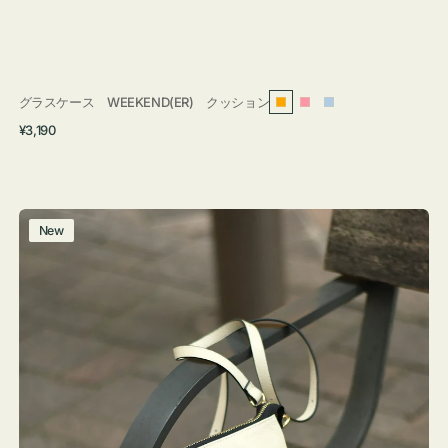
グラスケース WEEKEND(ER) クッション
オ
ピ
ラ
通
¥3,190
レ
ン
イ
常
ン
ク
ト
価
ジ
ブ
格
ル
レ
New
ー
ザ
ー
バ
ッ
グ
タ
ッ
セ
ル