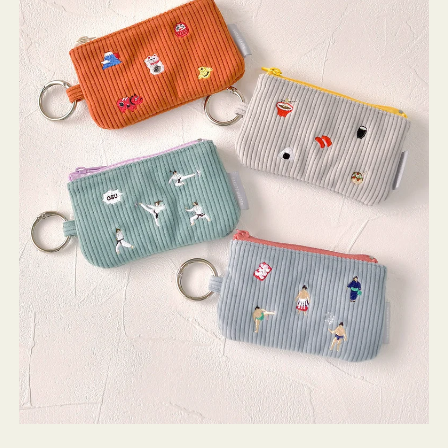
ミ
ニ
ー
ズ
ア
イ
コ
ン
キ
ー
リ
ン
グ
付
き