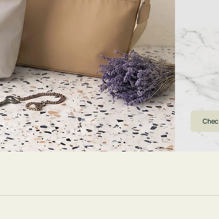
ストンバッグ
トール・ハッ
・グローブ
ュック
ガネ・サング
コバッグ・サ
ス・ルーペ
バッグ
ンカチ・ソッ
ス