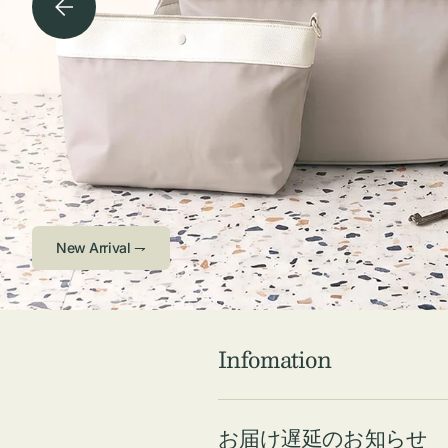
チケース他
ボ
ス
コスメ
ト
リ
ジュエリーボッ
メ
エ
クス ・ケース
ラ
ブ
インテリア
傘
ハ
ク
Check ⇁
Infomation
お届け遅延のお知らせ