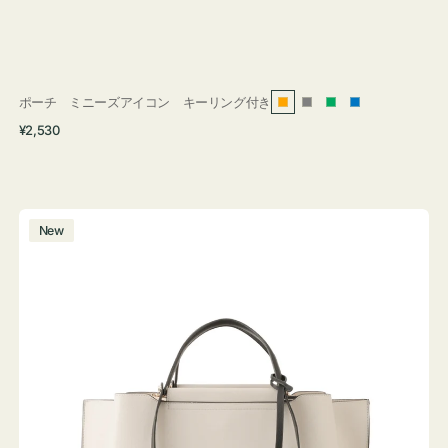
ポーチ ミニーズアイコン キーリング付き
オ
グ
グ
ブ
通
¥2,530
レ
レ
リ
ル
常
ン
ー
ー
ー
価
ジ
ン
格
バ
New
ッ
グ
バ
イ
カ
ラ
ー
オ
フ