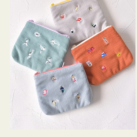
ミ
ニ
ー
ズ
ア
イ
コ
ン
テ
ィ
ッ
シ
ュ
ケ
ー
ス
付
き