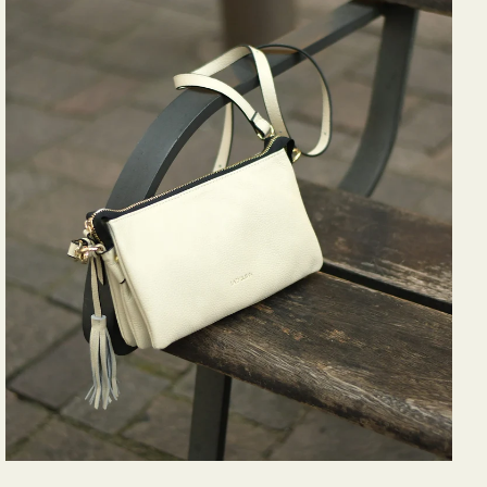
バ
ッ
グ
タ
ッ
セ
ル
シ
ョ
ル
ダ
ー