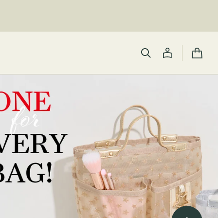
カ
ー
ト