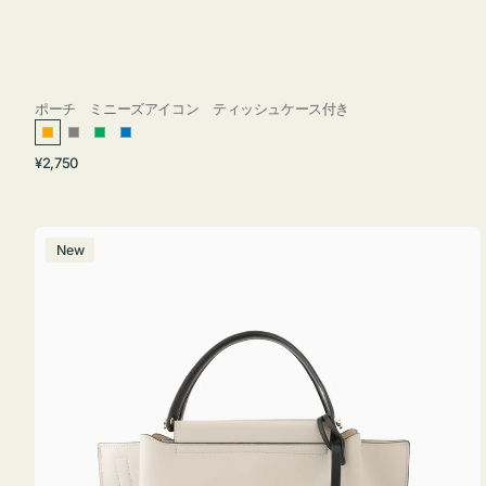
ポーチ ミニーズアイコン ティッシュケース付き
オ
グ
グ
ブ
通
¥2,750
レ
レ
リ
ル
常
ン
ー
ー
ー
価
ジ
ン
格
バ
New
ッ
グ
バ
イ
カ
ラ
ー
オ
フ