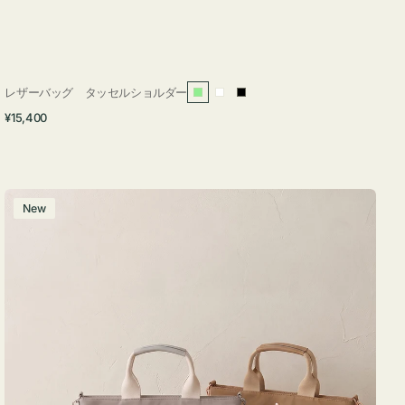
レザーバッグ タッセルショルダー
ラ
ホ
ブ
通
¥15,400
イ
ワ
ラ
常
ト
イ
ッ
価
グ
ト
ク
格
リ
バ
New
ー
ッ
ン
グ
ナ
イ
ロ
ン
フ
ナ
２