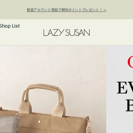
新規アカウント登録で500ポイントプレゼント！ ⇁
Shop List
夏季休業および発送停止について
ックレス
アス・イヤー
フ
ートバッグ
ング
ョルダーバッ
ッグチャー
レスレット・
・キーホルダ
ングル
マートフォン
ローチ
シェット
エア
ンドバッグ
子・ファン