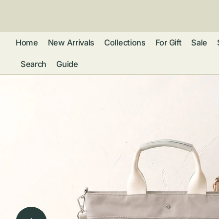
ン
ツ
に
進
Home
New Arrivals
Collections
For Gift
Sale
む
Search
Guide
フレグランス
アクセサリー
ネ
リストウォッチ
ピ
カ
バッグ
ト
リ
ファッション
シ
バ
ブ
グ
ム
ウォレット・革
バ
ー
小物
ス
ブ
ポ
ウ
ポーチ ・ メガ
ネケース・マル
ハ
扇