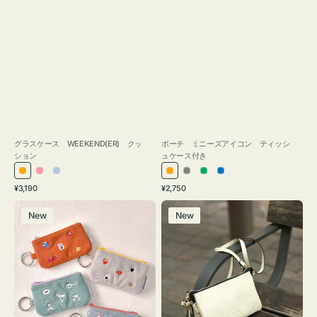
グラスケース WEEKEND(ER) クッ
ポーチ ミニーズアイコン ティッシ
ション
ュケース付き
オ
ピ
ラ
オ
グ
グ
ブ
通
通
¥3,190
¥2,750
レ
ン
イ
レ
レ
リ
ル
常
常
ポ
レ
ン
ク
ト
ン
ー
ー
ー
価
価
New
New
ー
ザ
ジ
ブ
ジ
ン
格
格
チ
ー
ル
ミ
バ
ー
ニ
ッ
ー
グ
ズ
タ
ア
ッ