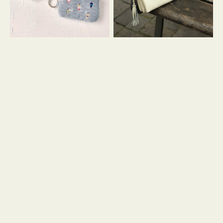
イ
セ
コ
ル
ン
シ
キ
ョ
ー
ル
リ
ダ
ン
ー
グ
付
き