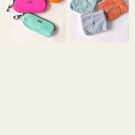
ス
ー
WEEKEND(ER)
ズ
ク
ア
ッ
イ
シ
コ
ョ
ン
ン
テ
ィ
ッ
シ
ュ
ケ
ー
ス
付
き