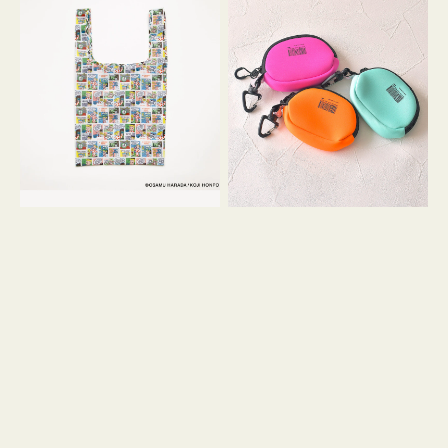
バ
ー
ッ
ム
グ
ポ
Ｓ
ー
OSAMU
チ
GOODS
WEEKEND(ER)
COMIC
ク
ッ
シ
ョ
ン
ミ
ニ