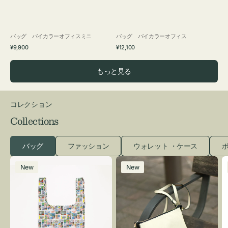
バッグ バイカラーオフィスミニ
バッグ バイカラーオフィス
通
通
¥9,900
¥12,100
常
常
価
価
もっと見る
格
格
コレクション
Collections
バッグ
ファッション
ウォレット ・ケース
ポ
エ
レ
New
New
コ
ザ
バ
ー
ッ
バ
グ
ッ
Ｓ
グ