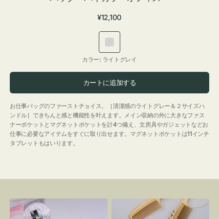
通
¥12,100
常
価
ラ
格
イ
カラー:
ライトグレイ
ト
グ
カートに追加する
レ
イ
お仕事バッグのファーストチョイス。［清潔感のライトグレー＆２サイズハ
ンドル］できちんと感と機能性を叶えます。メイン収納の外に大きなファス
ナーポケットとマグネットポケットを計4つ備え、文房具やガジェットなどお
仕事に必要なアイテムをすぐに取り出せます。マグネットポケットは11インチ
タブレットもはいります。