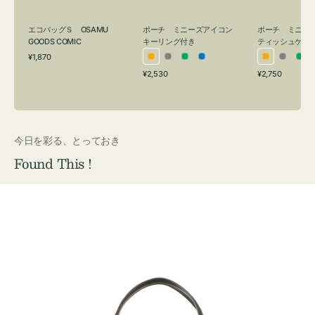
グ
ュ
付
ケ
エコバッグＳ OSAMU
ポーチ ミニーズアイコン
ポーチ ミニー
き
ー
GOODS COMIC
キーリング付き
ティッシュケー
通
ス
¥1,870
オ
グ
グ
ブ
オ
グ
グ
常
付
通
通
¥2,530
¥2,750
レ
レ
リ
ル
レ
レ
リ
価
常
常
き
格
ン
ー
ー
ー
ン
ー
ー
価
価
ジ
ン
ジ
ン
格
格
今日を彩る、とっておき
Found This !