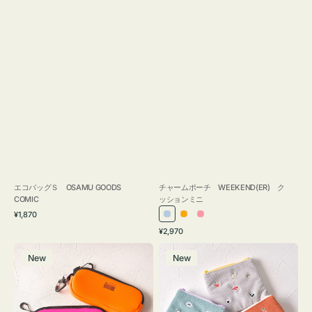
エコバッグＳ OSAMU GOODS
チャームポーチ WEEKEND(ER) ク
COMIC
ッションミニ
通
¥1,870
ラ
オ
ピ
常
通
¥2,970
イ
レ
ン
価
常
グ
ポ
格
ト
ン
ク
価
New
New
ラ
ー
ブ
ジ
格
ス
チ
ル
ケ
ミ
ー
ー
ニ