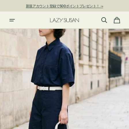
ン
新規アカウント登録で500ポイントプレゼント！ ⇁
ツ
に
進
カ
む
ー
ト