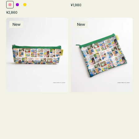
通
¥1,980
ピ
パ
イ
常
通
¥2,860
ン
ー
エ
価
常
ポ
ポ
格
ク
プ
ロ
価
New
New
ー
ー
ル
ー
格
チ
チ
ヨ
フ
コ
ラ
OSAMU
ッ
GOODS
ト
COMIC
OSAMU
GOODS
COMIC