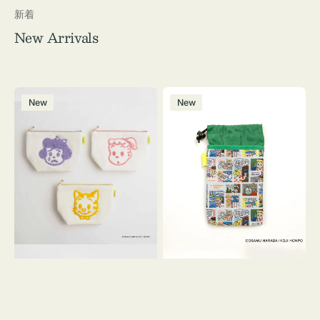
新着
New Arrivals
ポ
ボ
New
New
ー
ト
チ
ル
OSAMU
ケ
GOODS
ー
キ
ス
ャ
OSAMU
ン
GOODS
バ
COMIC
ス
サ
ガ
ラ