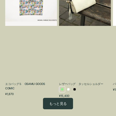
OSAMU
タ
GOODS
ッ
COMIC
セ
ル
シ
ョ
ル
ダ
ー
エコバッグＳ OSAMU GOODS
レザーバッグ タッセルショルダー
バ
COMIC
通
¥1
ラ
ホ
ブ
通
常
¥1,870
通
¥15,400
イ
ワ
ラ
常
価
常
価
格
ト
イ
ッ
もっと見る
価
格
グ
ト
ク
格
リ