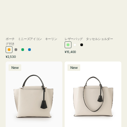
ポーチ ミニーズアイコン キーリン
レザーバッグ タッセルショルダー
グ付き
ラ
ホ
ブ
通
オ
グ
グ
ブ
¥15,400
イ
ワ
ラ
通
常
¥2,530
レ
レ
リ
ル
ト
イ
ッ
常
価
バ
バ
ン
ー
ー
ー
グ
ト
ク
価
格
New
New
ッ
ッ
ジ
ン
格
リ
グ
グ
ー
バ
バ
ン
イ
イ
カ
カ
ラ
ラ
ー
ー
オ
オ
フ
フ
ィ
ィ