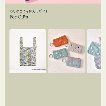
ありがとうを伝えるギフト
For Gifts
エ
ポ
ポ
コ
ー
ー
バ
チ
チ
ッ
ミ
ミ
グ
ニ
ニ
Ｓ
ー
ー
OSAMU
ズ
ズ
GOODS
ア
ア
COMIC
イ
イ
コ
コ
ン
ン
キ
テ
ー
ィ
リ
ッ
ン
シ