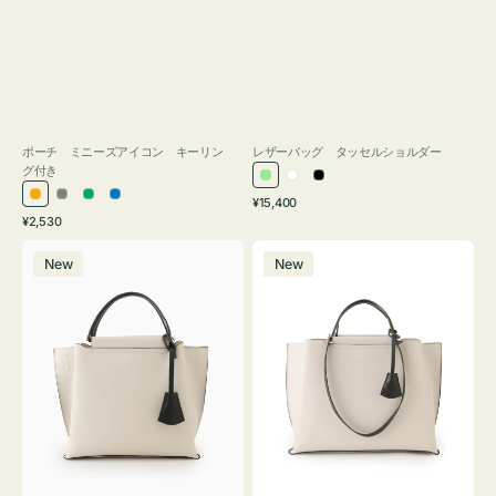
ポーチ ミニーズアイコン キーリン
レザーバッグ タッセルショルダー
グ付き
ラ
ホ
ブ
通
オ
グ
グ
ブ
¥15,400
イ
ワ
ラ
通
常
¥2,530
レ
レ
リ
ル
ト
イ
ッ
常
価
バ
バ
ン
ー
ー
ー
グ
ト
ク
価
格
New
New
ッ
ッ
ジ
ン
格
リ
グ
グ
ー
バ
バ
ン
イ
イ
カ
カ
ラ
ラ
ー
ー
オ
オ
フ
フ
ィ
ィ