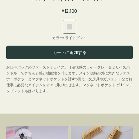
通
¥12,100
常
価
ラ
格
イ
カラー:
ライトグレイ
ト
グ
カートに追加する
レ
イ
お仕事バッグのファーストチョイス。［清潔感のライトグレー＆２サイズハ
ンドル］できちんと感と機能性を叶えます。メイン収納の外に大きなファス
ナーポケットとマグネットポケットを計4つ備え、文房具やガジェットなどお
仕事に必要なアイテムをすぐに取り出せます。マグネットポケットは11インチ
タブレットもはいります。