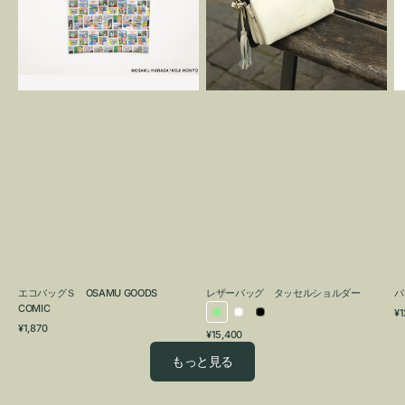
OSAMU
タ
GOODS
ッ
COMIC
セ
ル
シ
ョ
ル
ダ
ー
エコバッグＳ OSAMU GOODS
レザーバッグ タッセルショルダー
バ
COMIC
通
¥1
ラ
ホ
ブ
通
常
¥1,870
通
¥15,400
イ
ワ
ラ
常
価
常
価
格
ト
イ
ッ
もっと見る
価
格
グ
ト
ク
格
リ