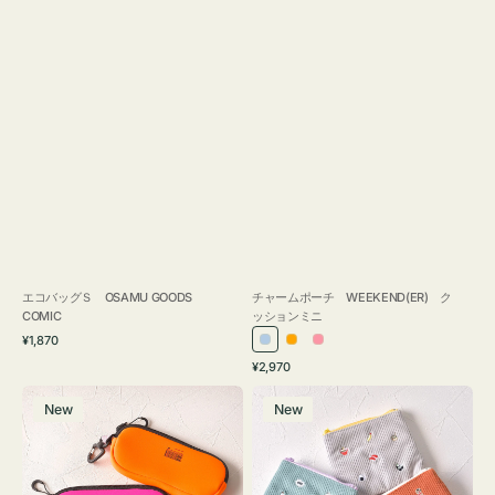
エコバッグＳ OSAMU GOODS
チャームポーチ WEEKEND(ER) ク
COMIC
ッションミニ
通
¥1,870
ラ
オ
ピ
常
通
¥2,970
イ
レ
ン
価
常
グ
ポ
格
ト
ン
ク
価
New
New
ラ
ー
ブ
ジ
格
ス
チ
ル
ケ
ミ
ー
ー
ニ