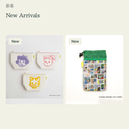
新着
New Arrivals
ポ
ボ
New
New
ー
ト
チ
ル
OSAMU
ケ
GOODS
ー
キ
ス
ャ
OSAMU
ン
GOODS
バ
COMIC
ス
サ
ガ
ラ