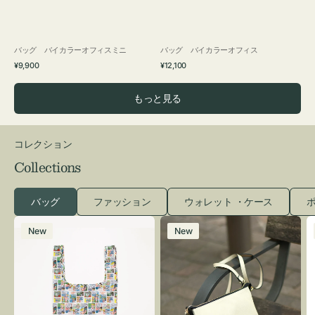
バッグ バイカラーオフィスミニ
バッグ バイカラーオフィス
通
通
¥9,900
¥12,100
常
常
価
価
もっと見る
格
格
コレクション
Collections
バッグ
ファッション
ウォレット ・ケース
ポ
エ
レ
New
New
コ
ザ
バ
ー
ッ
バ
グ
ッ
Ｓ
グ