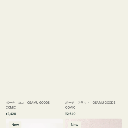
ポーチ ヨコ OSAMU GOODS
ポーチ フラット OSAMU GOODS
COMIC
COMIC
通
通
¥2,420
¥2,640
常
常
エ
チ
価
価
New
New
コ
ャ
格
格