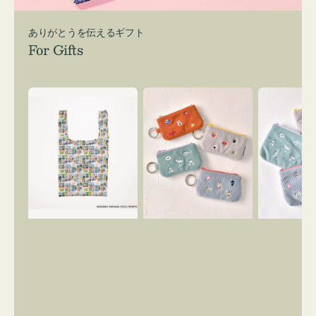
ありがとうを伝えるギフト
For Gifts
エ
ポ
ポ
コ
ー
ー
バ
チ
チ
ッ
ミ
ミ
グ
ニ
ニ
Ｓ
ー
ー
OSAMU
ズ
ズ
GOODS
ア
ア
COMIC
イ
イ
コ
コ
ン
ン
キ
テ
ー
ィ
リ
ッ
ン
シ