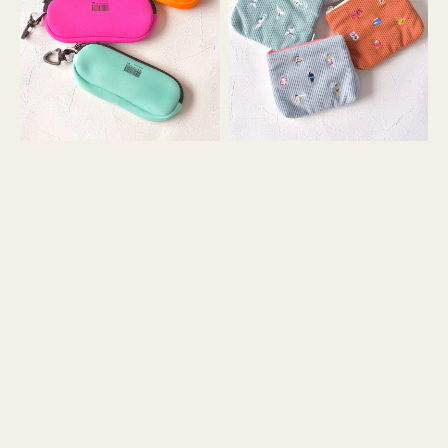
ス
ー
WEEKEND(ER)
ズ
ク
ア
ッ
イ
シ
コ
ョ
ン
ン
テ
ィ
ッ
シ
ュ
ケ
ー
ス
付
き