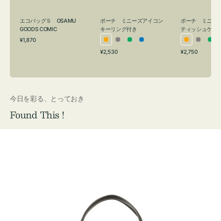
グ
ュ
付
ケ
エコバッグＳ OSAMU
ポーチ ミニーズアイコン
ポーチ ミニー
き
ー
GOODS COMIC
キーリング付き
ティッシュケー
通
ス
¥1,870
オ
グ
グ
ブ
オ
グ
グ
常
付
通
通
¥2,530
¥2,750
レ
レ
リ
ル
レ
レ
リ
価
常
常
き
格
ン
ー
ー
ー
ン
ー
ー
価
価
ジ
ン
ジ
ン
格
格
今日を彩る、とっておき
Found This !