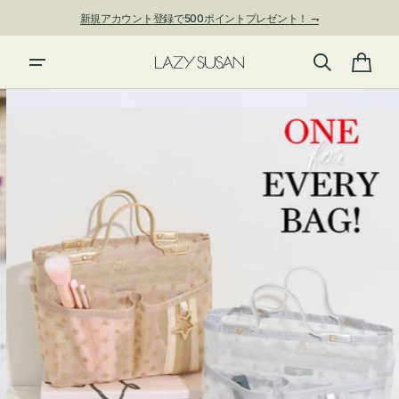
ン
新規アカウント登録で500ポイントプレゼント！ ⇁
ツ
に
夏季休業および発送停止について
進
カ
む
ー
ト