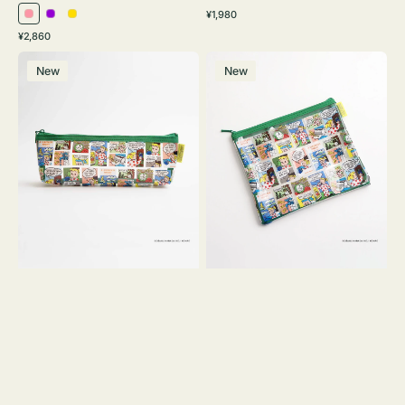
通
¥1,980
ピ
パ
イ
常
通
¥2,860
ン
ー
エ
価
常
ポ
ポ
格
ク
プ
ロ
価
New
New
ー
ー
ル
ー
格
チ
チ
ヨ
フ
コ
ラ
OSAMU
ッ
GOODS
ト
COMIC
OSAMU
GOODS
COMIC