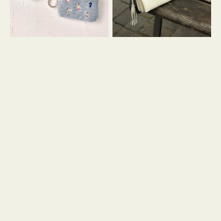
イ
セ
コ
ル
ン
シ
キ
ョ
ー
ル
リ
ダ
ン
ー
グ
付
き