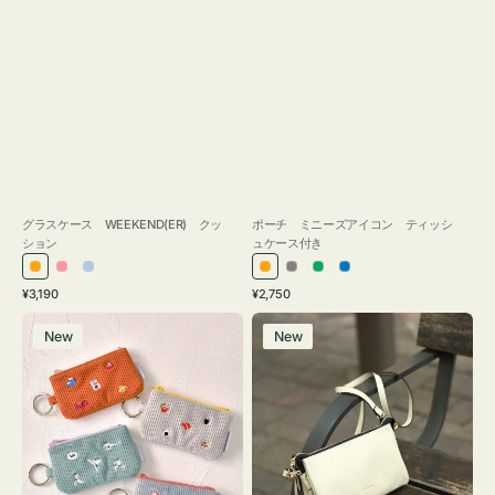
グラスケース WEEKEND(ER) クッ
ポーチ ミニーズアイコン ティッシ
ション
ュケース付き
オ
ピ
ラ
オ
グ
グ
ブ
通
通
¥3,190
¥2,750
レ
ン
イ
レ
レ
リ
ル
常
常
ポ
レ
ン
ク
ト
ン
ー
ー
ー
価
価
New
New
ー
ザ
ジ
ブ
ジ
ン
格
格
チ
ー
ル
ミ
バ
ー
ニ
ッ
ー
グ
ズ
タ
ア
ッ