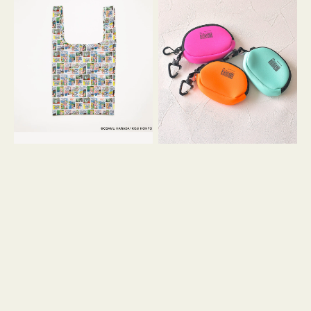
バ
ー
ッ
ム
グ
ポ
Ｓ
ー
OSAMU
チ
GOODS
WEEKEND(ER)
COMIC
ク
ッ
シ
ョ
ン
ミ
ニ