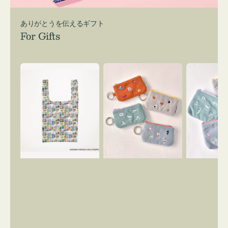
ありがとうを伝えるギフト
For Gifts
エ
ポ
ポ
コ
ー
ー
バ
チ
チ
ッ
ミ
ミ
グ
ニ
ニ
Ｓ
ー
ー
OSAMU
ズ
ズ
GOODS
ア
ア
COMIC
イ
イ
コ
コ
ン
ン
キ
テ
ー
ィ
リ
ッ
ン
シ