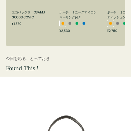
グ
ュ
付
ケ
エコバッグＳ OSAMU
ポーチ ミニーズアイコン
ポーチ ミニー
き
ー
GOODS COMIC
キーリング付き
ティッシュケー
通
ス
¥1,870
オ
グ
グ
ブ
オ
グ
グ
常
付
通
通
¥2,530
¥2,750
レ
レ
リ
ル
レ
レ
リ
価
常
常
き
格
ン
ー
ー
ー
ン
ー
ー
価
価
ジ
ン
ジ
ン
格
格
今日を彩る、とっておき
Found This !