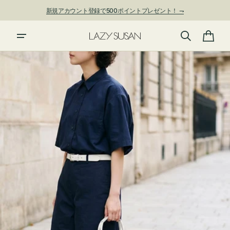
ン
新規アカウント登録で500ポイントプレゼント！ ⇁
ツ
に
進
カ
む
ー
ト