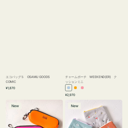
エコバッグＳ OSAMU GOODS
チャームポーチ WEEKEND(ER) ク
COMIC
ッションミニ
通
¥1,870
ラ
オ
ピ
常
通
¥2,970
イ
レ
ン
価
常
グ
ポ
格
ト
ン
ク
価
New
New
ラ
ー
ブ
ジ
格
ス
チ
ル
ケ
ミ
ー
ー
ニ