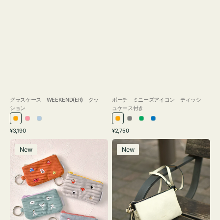
グラスケース WEEKEND(ER) クッ
ポーチ ミニーズアイコン ティッシ
ション
ュケース付き
オ
ピ
ラ
オ
グ
グ
ブ
通
通
¥3,190
¥2,750
レ
ン
イ
レ
レ
リ
ル
常
常
ポ
レ
ン
ク
ト
ン
ー
ー
ー
価
価
New
New
ー
ザ
ジ
ブ
ジ
ン
格
格
チ
ー
ル
ミ
バ
ー
ニ
ッ
ー
グ
ズ
タ
ア
ッ