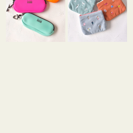
ス
ー
WEEKEND(ER)
ズ
ク
ア
ッ
イ
シ
コ
ョ
ン
ン
テ
ィ
ッ
シ
ュ
ケ
ー
ス
付
き