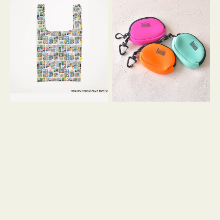
バ
ー
ッ
ム
グ
ポ
Ｓ
ー
OSAMU
チ
GOODS
WEEKEND(ER)
COMIC
ク
ッ
シ
ョ
ン
ミ
ニ