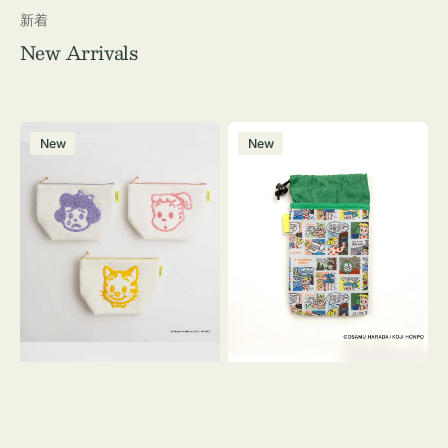
新着
New Arrivals
ポ
ボ
New
New
ー
ト
チ
ル
OSAMU
ケ
GOODS
ー
キ
ス
ャ
OSAMU
ン
GOODS
バ
COMIC
ス
サ
ガ
ラ