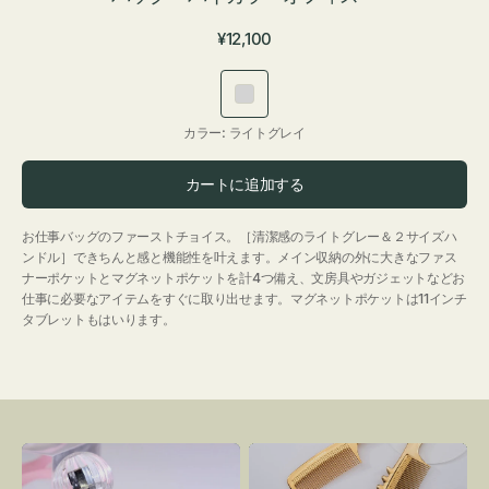
通
¥12,100
常
価
ラ
格
イ
カラー:
ライトグレイ
ト
グ
カートに追加する
レ
イ
お仕事バッグのファーストチョイス。［清潔感のライトグレー＆２サイズハ
ンドル］できちんと感と機能性を叶えます。メイン収納の外に大きなファス
ナーポケットとマグネットポケットを計4つ備え、文房具やガジェットなどお
仕事に必要なアイテムをすぐに取り出せます。マグネットポケットは11インチ
タブレットもはいります。