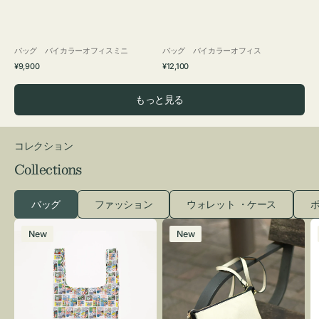
バッグ バイカラーオフィスミニ
バッグ バイカラーオフィス
通
通
¥9,900
¥12,100
常
常
価
価
もっと見る
格
格
コレクション
Collections
バッグ
ファッション
ウォレット ・ケース
ポ
エ
レ
New
New
コ
ザ
バ
ー
ッ
バ
グ
ッ
Ｓ
グ