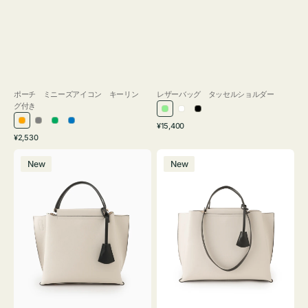
ポーチ ミニーズアイコン キーリン
レザーバッグ タッセルショルダー
グ付き
ラ
ホ
ブ
通
オ
グ
グ
ブ
¥15,400
イ
ワ
ラ
通
常
¥2,530
レ
レ
リ
ル
ト
イ
ッ
常
価
バ
バ
ン
ー
ー
ー
グ
ト
ク
価
格
New
New
ッ
ッ
ジ
ン
格
リ
グ
グ
ー
バ
バ
ン
イ
イ
カ
カ
ラ
ラ
ー
ー
オ
オ
フ
フ
ィ
ィ