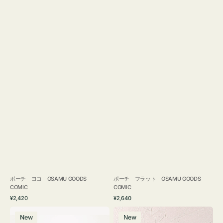
ポーチ ヨコ OSAMU GOODS
ポーチ フラット OSAMU GOODS
COMIC
COMIC
通
通
¥2,420
¥2,640
常
常
エ
チ
価
価
New
New
コ
ャ
格
格