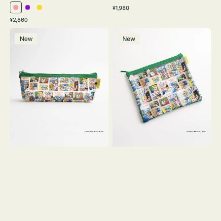
通
¥1,980
ピ
パ
イ
常
通
¥2,860
ン
ー
エ
価
常
ポ
ポ
格
ク
プ
ロ
価
New
New
ー
ー
ル
ー
格
チ
チ
ヨ
フ
コ
ラ
OSAMU
ッ
GOODS
ト
COMIC
OSAMU
GOODS
COMIC