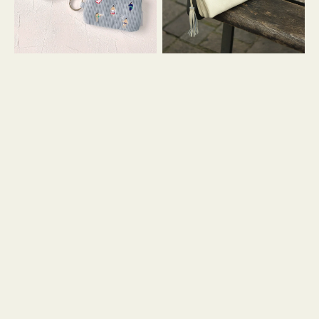
イ
セ
コ
ル
ン
シ
キ
ョ
ー
ル
リ
ダ
ン
ー
グ
付
き