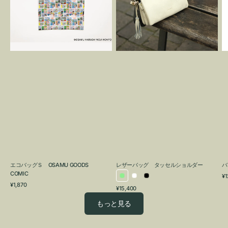
OSAMU
タ
GOODS
ッ
COMIC
セ
ル
シ
ョ
ル
ダ
ー
エコバッグＳ OSAMU GOODS
レザーバッグ タッセルショルダー
バ
COMIC
通
¥1
ラ
ホ
ブ
通
常
¥1,870
通
¥15,400
イ
ワ
ラ
常
価
常
価
格
ト
イ
ッ
もっと見る
価
格
グ
ト
ク
格
リ