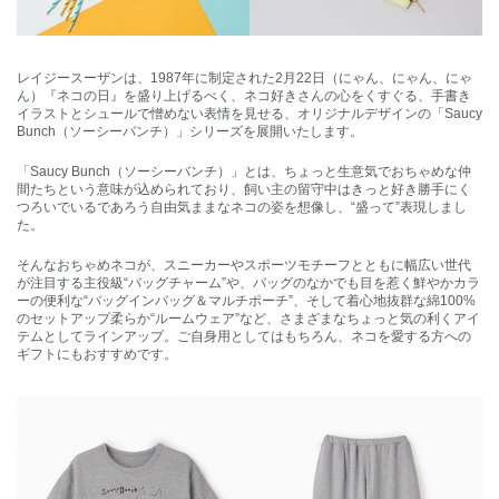
レイジースーザンは、1987年に制定された2月22日（にゃん、にゃん、にゃ
ん）『ネコの日』を盛り上げるべく、ネコ好きさんの心をくすぐる、手書き
イラストとシュールで憎めない表情を見せる、オリジナルデザインの「Saucy
Bunch（ソーシーバンチ）」シリーズを展開いたします。
「Saucy Bunch（ソーシーバンチ）」とは、ちょっと生意気でおちゃめな仲
間たちという意味が込められており、飼い主の留守中はきっと好き勝手にく
つろいでいるであろう自由気ままなネコの姿を想像し、“盛って”表現しまし
た。
そんなおちゃめネコが、スニーカーやスポーツモチーフとともに幅広い世代
が注目する主役級“バッグチャーム”や、バッグのなかでも目を惹く鮮やかカラ
ーの便利な“バッグインバッグ＆マルチポーチ”、そして着心地抜群な綿100%
のセットアップ柔らか“ルームウェア”など、さまざまなちょっと気の利くアイ
テムとしてラインアップ。ご自身用としてはもちろん、ネコを愛する方への
ギフトにもおすすめです。