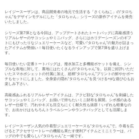
レイジースーザンは、商品開発者の地元で生活する「さくらねこ」の“タロち
ゃん”をデザインモデルにした「タロちゃん」シリーズの新作アイテムを発売
いたしました。
シリーズ第7弾となる今回は、アップデートされたトートバッグに高級感漂う
リアルレザーのサコッシュやミニバッグ、さらにはホリデーシーズンのギフ
トにもぴったりなジュエリーケースなど、可愛い“タロちゃん”の魅力が詰まっ
たアイテムが勢揃い！毎日使いたくなるラインアップで第7弾を盛り上げま
す。
毎日使いたい定番トートバッグは、撥水加工と多機能ポケットを備え、シン
プルな表地に対して、裏地にはたくさんの“タロちゃん”を。以前ご好評いただ
いたスマホポシェットの付属に加え、総柄“タロちゃん”プリントの鮮やかポー
チもセットにしました。全身姿の隠れ“タロちゃん”を見つける+αな遊び心もお
楽しみ下さい。
高級感あふれるリアルレザーアイテムは、アクビ顔な“タロちゃん”を刺繍した
サコッシュやミニバッグ、お揃いで持ちたいミニ財布を展開。シボ感のある
レザー仕様で、汚れやキズも目立ちにくく耐久性も抜群！いずれも軽量なの
で、お出かけはもちろんトラベルシーンやランチバッグとしても活躍しま
す。
レイジースーザン人気の巾着型ジュエリーケースも“タロちゃん”で。巾着を広
げるとアクセサリートレーの機能も果たす便利アイテムとミニミラーは、バ
ッグの中でも愛らしい“タロちゃん”と一緒です。