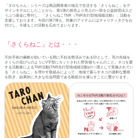
「タロちゃん」シリーズは商品開発者の地元で生活する「さくらねこ」をデ
ザインモデルにしたことから、第1弾の発売より売上の一部を公益財団法人ど
うぶつ基金に寄付し、「さくらねこTNR（TNR先行型地域猫活動）」活動を
支援しております。今回の第7弾も、対象のアイテムにはチャリティタグをお
付けし、今後もこの活動を広めてまいります。
「さくらねこ」とは・・・
不妊手術の麻酔が効いている間に不妊去勢済みである印として、耳の先端を
さくらの花びらのようにV字型にカットされた野良猫ちゃんのこと。ネコを愛
する活動家によるTNR活動(TNR先行型地域猫活動)の一環として実施されてい
る「さくらねこ」を増やす取組みによって、地域で暮らすネコの過剰な繁殖
を防ぎ、結果的に大きな社会問題である殺処分を減らすことに繋がります。