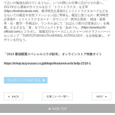
て占いの勉強を続けているうちに、いつの間にか仕事に広がりその道へ。
2011年から運命のサイクルを占う「トリトトラクタ」を主宰
(
https://toritotorakuta.net
)。東洋時空占星術®︎とトリトトラクタカードなどを
もちいての鑑定や女性ファッション誌に寄稿も。鑑定に使うもの：東洋時空
占星術®・トリトトラクタカード・ダウジング・西洋占星術・ 精油・薬香
草・石・数字・手相ほか。リンネル.jpにて「おぱんつ君の12星座占い」を掲
載。さまざまな「食」をプロジェクトする「あめつち」(
https://ametsuchi-
official.com
)とコラボし、陰陽五行をベースにしたスイーツやクラフトハーバ
ルシロップ「TORITOTORAKUTA HERBAL ASTROLOGY」を企画監修し、デ
ザインを行なう。
「
2024
最強開運スペシャルコラボ財布」 オンラインストア特集サイト
https://shop.lazysusan.co.jp/blogs/featured-article/lp-2310-1