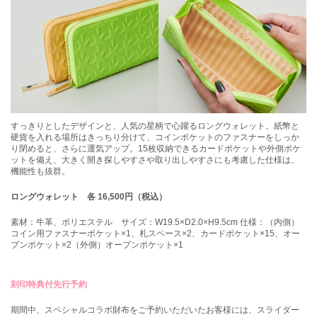
すっきりとしたデザインと、人気の星柄で心躍るロングウォレット。紙幣と
硬貨を入れる場所はきっちり分けて、コインポケットのファスナーをしっか
り閉めると、さらに運気アップ。15枚収納できるカードポケットや外側ポケ
ットを備え、大きく開き探しやすさや取り出しやすさにも考慮した仕様は、
機能性も抜群。
ロングウォレット 各 16,500円（税込）
素材：牛革、ポリエステル サイズ：W19.5×D2.0×H9.5cm 仕様：（内側）
コイン用ファスナーポケット×1、札スペース×2、カードポケット×15、オー
プンポケット×2（外側）オープンポケット×1
刻印特典付先行予約
期間中、スペシャルコラボ財布をご予約いただいたお客様には、スライダー