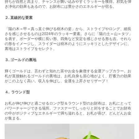
持ちが自然と高まり、チャンスが舞い込みやすくラッキーを獲得。邪気を弾
き浄化の効果もあるので、お財布には豊かさのエネルギーが宿る。
２. 直線的な要素
「陽の木＝甲＝真っ直ぐ伸びる樹木の姿」から、ストライプやロング、細長
さを感じさせるものは2024年のラッキー要素。さらに「陽の土＝山＝タツ」
を表す、ボーダーや横に長い形、四角など安定を感じさせる形も吉。それら
の形をイメージし、スライダーは樹木のようにスッキリとしたデザインに、
裏地はストライプをセレクト。
３. ゴールドの裏地
輝くゴールドは、言わずと知れた富やお金を象徴する金運アップカラー。お
札が直接触れるゴールドの裏地は、お札自身も居心地がよく、貯蓄力の効果
がこの上なく高い。収入を伸ばし、金運を上昇させリザーブ！
４. ラウンド型
お札が伸び伸びと過ごせるロング型＆ラウンド型のお財布は、お札にとって
パワーチャージできる場所。ファスナーでしっかりと封をすることでお財布
の中がポジティブなエネルギーで満ち溢れると、お札が喜び、どんどんお金
が集まる。