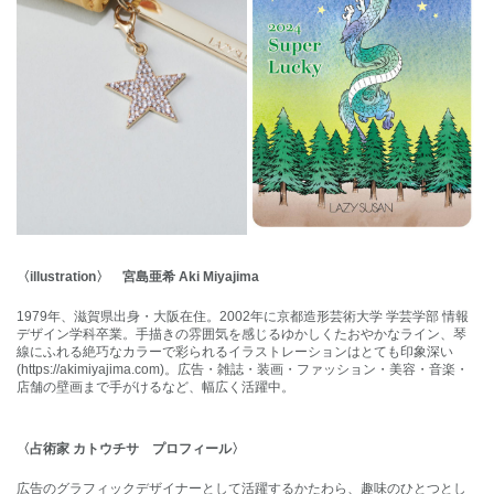
〈illustration〉 宮島亜希 Aki Miyajima
1979年、滋賀県出身・大阪在住。2002年に京都造形芸術大学 学芸学部 情報
デザイン学科卒業。手描きの雰囲気を感じるゆかしくたおやかなライン、琴
線にふれる絶巧なカラーで彩られるイラストレーションはとても印象深い
(https://akimiyajima.com)。広告・雑誌・装画・ファッション・美容・音楽・
店舗の壁画まで手がけるなど、幅広く活躍中。
〈
占術家 カトウチサ プロフィール
〉
広告のグラフィックデザイナーとして活躍するかたわら、趣味のひとつとし