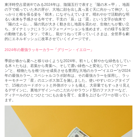
東洋時空占星術®でみる2024年は、陰陽五行で表すと「陽の木＝甲」。地面
の下で眠っていた木の芽が、大地に顔を出し真っ直ぐ天に向かって伸び、し
っかりと根を張る姿を「樹木」になぞらえています。晴れやかで活動的な明
るい未来を予感させる年です。干支の「辰」は「震」という文字が由来で
「陽の土＝山」。陽の気が大きく動き出し地面を震わせ、生物たちが奮い立
ち、ダイナミックにトランスフォーメーションを進めます。その様子を架空
の動物である「タツ」で表し、龍がうねって昇っていくさまは、全世界を劇
的にエネルギッシュに改革させていくイメージです。
2024年の最強ラッキーカラー「グリーン・イエロー」
季節が春から夏へと移りゆくような2024年。初々しく鮮やかな緑色をしてい
る木々たちは、若葉から青葉へ、そして濃い緑色へと変化していく“グリー
ン”と、植物たちを根づかせ成長させる豊潤な大地のカラー“イエロー”が2024
年の最強カラー。スペシャルコラボ財布は、その最強カラーを採用し、ラッ
キーモチーフ「星」のエンボス加工を施しました。使いやすいロングタイプ
で、15枚のカードポケットと外側ポケットも備え、大容量でもすっきり見え
るデザインに。裏地デザインへのこだわりやラウンド型のファスナーなど、
ディテールのひとつひとつにもお金を育て、金運を上げるパワーが宿ってい
ます。