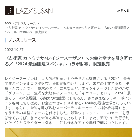
TOP
>
プレスリリース
>
〈占術家 カトウチサ×レイジースーザン〉＼お金と幸せを引き寄せる／『2024 最強開運ス
ペシャルコラボ財布』限定販売
2023.10.27
〈占術家 カトウチサ×レイジースーザン〉＼お金と幸せを引き寄せ
る／『2024 最強開運スペシャルコラボ財布』限定販売
レイジースーザンは、大人気占術家カトウチサさん監修による『2024 最強
開運スペシャルコラボ財布』を限定販売いたします。来年の干支である「甲
辰（きのえたつ）＝樹木のタツ」にちなんだ、木々をイメージした鮮やかな
「グリーン」と、豊潤な大地をイメージした「イエロー」という、2024年最
強カラーの2色展開。収納力や機能面はもちろん、さまざまなラッキーポイン
トを各所にちりばめ、お金と幸せを引き寄せる2024年の最強仕様となってい
ます。さらに、金運を呼び込むスーパーラッキーカード（神社祈祷済）と、
キラキラの星型チャームを付けました。最強ウォレットに、このカードを忍
ばせておけば、きっと金運と幸運をもたらします。また、期間中に先行予約
いただくとスライダー（引き手）にお好きな文字を無料で刻印いたします。