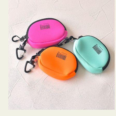
ム
ポ
ー
チ
WEEKEND(ER)
ク
ッ
シ
ョ
ン
ミ
ニ