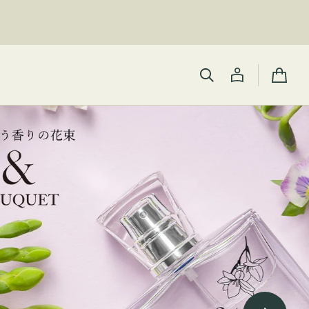
カ
ー
ト