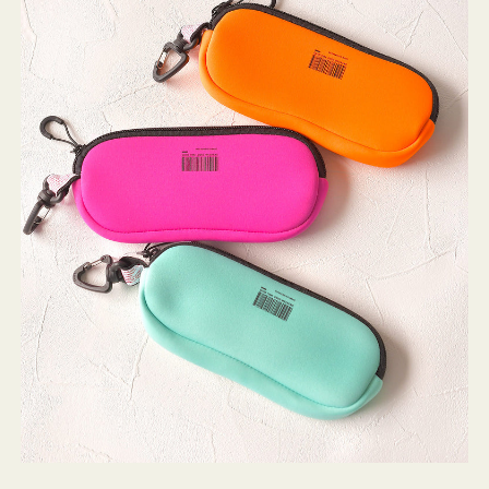
ケ
ー
ス
WEEKEND(ER)
ク
ッ
シ
ョ
ン