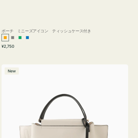
ポーチ ミニーズアイコン ティッシュケース付き
オ
グ
グ
ブ
通
¥2,750
レ
レ
リ
ル
常
ン
ー
ー
ー
価
ジ
ン
格
バ
New
ッ
グ
バ
イ
カ
ラ
ー
オ
フ