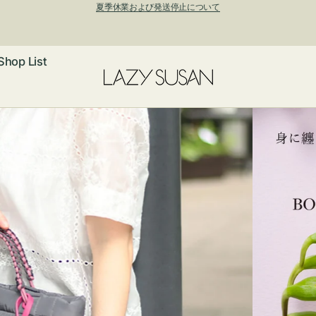
新規アカウント登録で500ポイントプレゼント！ ⇁
Shop List
ックレス
アス・イヤー
フ
ートバッグ
ング
ョルダーバッ
ッグチャー
レスレット・
・キーホルダ
ングル
マートフォン
ローチ
シェット
エア
ンドバッグ
子・ファン