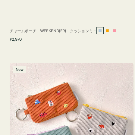
チャームポーチ WEEKEND(ER) クッションミニ
ラ
オ
ピ
通
¥2,970
イ
レ
ン
常
ト
ン
ク
価
ブ
ジ
格
ル
ポ
New
ー
ー
チ
ミ
ニ
ー
ズ
ア
イ
コ