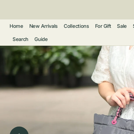
ン
ツ
に
進
Home
New Arrivals
Collections
For Gift
Sale
む
Search
Guide
フレグランス
アクセサリー
ネ
リストウォッチ
ピ
カ
バッグ
ト
リ
ファッション
シ
バ
ブ
グ
ム
ウォレット・革
バ
ー
小物
ス
ブ
ポ
ウ
ポーチ ・ メガ
ネケース・マル
ハ
扇