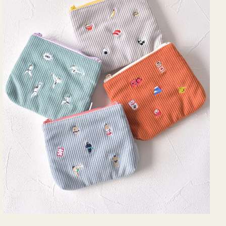
ミ
ニ
ー
ズ
ア
イ
コ
ン
テ
ィ
ッ
シ
ュ
ケ
ー
ス
付
き