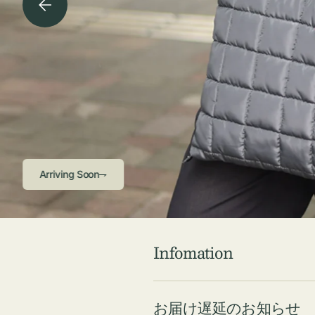
チケース他
ボ
ス
コスメ
ト
リ
ジュエリーボッ
メ
エ
クス ・ケース
ラ
ブ
インテリア
傘
ハ
ク
Arriving Soon⇁
Infomation
お届け遅延のお知らせ