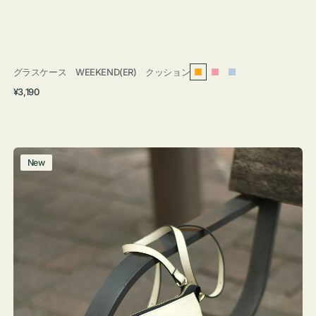
グラスケース WEEKEND(ER) クッション
オ
ピ
ラ
通
¥3,190
レ
ン
イ
常
ン
ク
ト
価
ジ
ブ
格
ル
レ
New
ー
ザ
ー
バ
ッ
グ
タ
ッ
セ
ル