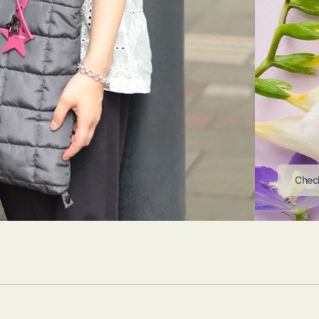
ストンバッグ
トール・ハッ
・グローブ
ュック
ガネ・サング
コバッグ・サ
ス・ルーペ
バッグ
ンカチ・ソッ
ス
Chec