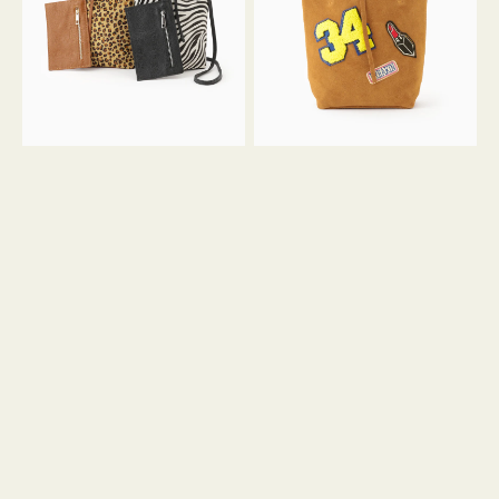
ア
ワ
ニ
ッ
マ
ペ
ル
ン
ガ
34
ラ
ス
ミ
エ
ニ
ー
ト
ド
ー
ミ
ト
ニ