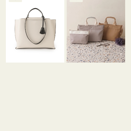
ッ
ッ
グ
ト
ク
格
グ
グ
リ
バ
ナ
ー
イ
イ
ン
カ
ロ
ラ
ン
ー
フ
オ
ナ
フ
２
ィ
コ
ス
セ
ッ
ト