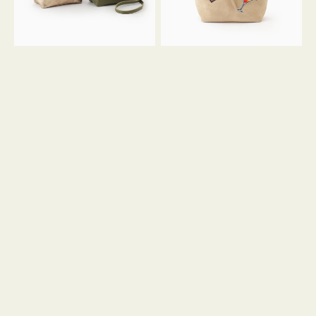
ン
ン
34
M
ミ
ス
ニ
エ
ト
ー
ー
ド
ト
ミ
ニ