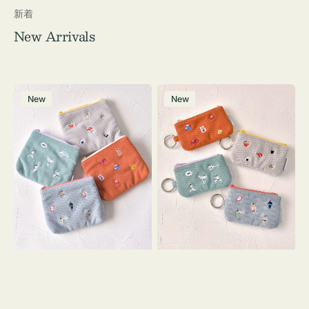
新着
New Arrivals
ポ
ポ
New
New
ー
ー
チ
チ
ミ
ミ
ニ
ニ
ー
ー
ズ
ズ
ア
ア
イ
イ
コ
コ
ン
ン
テ
キ
ィ
ー
ッ
リ
シ
ン