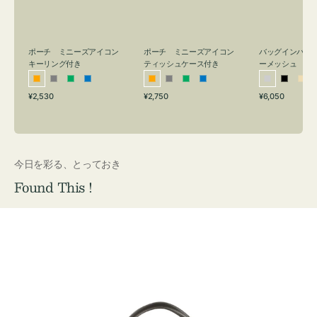
リ
ッ
メ
ン
シ
ッ
グ
ュ
シ
付
ケ
ュ
バッグインバッ
ポーチ ミニーズアイコン
ポーチ ミニーズアイコン
ーメッシュ
き
ー
キーリング付き
ティッシュケース付き
ス
シ
ブ
ベ
オ
グ
グ
ブ
オ
グ
グ
ブ
付
通
通
通
¥6,050
¥2,530
¥2,750
ル
ラ
ー
レ
レ
リ
ル
レ
レ
リ
ル
常
常
常
き
バ
ッ
ジ
ン
ー
ー
ー
ン
ー
ー
ー
価
価
価
ー
ク
ュ
ジ
ン
ジ
ン
格
格
格
今日を彩る、とっておき
Found This !