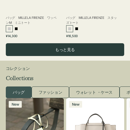
バッグ MILLELA FIRENZE ワッペ
バッグ MILLELA FIRENZE スタッ
ンM ミニトート
ズトート
シ
ブ
シ
ブ
通
通
¥14,300
¥16,500
ル
ラ
ル
ラ
常
常
バ
ッ
バ
ッ
価
価
もっと見る
ー
ク
ー
ク
格
格
コレクション
Collections
バッグ
ファッション
ウォレット ・ケース
ポ
レ
バ
New
New
ザ
ッ
ー
グ
バ
バ
ッ
イ