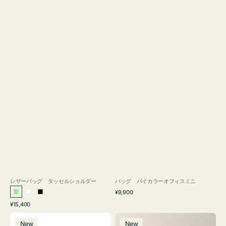
レザーバッグ タッセルショルダー
バッグ バイカラーオフィスミニ
通
¥9,900
ラ
ホ
ブ
常
通
¥15,400
イ
ワ
ラ
価
常
バ
バ
格
ト
イ
ッ
価
New
New