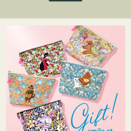
グ
ト
ク
格
リ
ー
ン