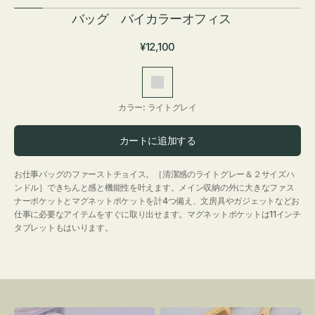
バッグ バイカラーオフィス
通
¥12,100
常
価
ラ
格
イ
カラー:
ライトグレイ
ト
グ
カートに追加する
レ
イ
お仕事バッグのファーストチョイス。［清潔感のライトグレー＆２サイズハ
ンドル］できちんと感と機能性を叶えます。メイン収納の外に大きなファス
ナーポケットとマグネットポケットを計4つ備え、文房具やガジェットなどお
仕事に必要なアイテムをすぐに取り出せます。マグネットポケットは11インチ
タブレットもはいります。