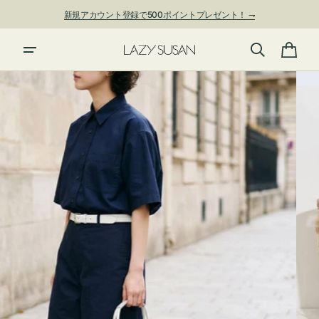
ン
新規アカウント登録で500ポイントプレゼント！ ⇁
ツ
に
進
カ
む
ー
ト