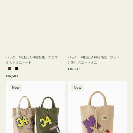
バッグ MILLELA FIRENZE アニマ
バッグ MILLELA FIRENZE ワッペ
ルガラミニトート
ン34 スエードミニ
通
¥14,300
ブ
ブ
常
通
¥16,500
ラ
ラ
価
常
バ
バ
格
ウ
ッ
価
New
New
ッ
ッ
ン
ク
格
グ
グ
MILLELA
MILLELA
FIRENZE
FIRENZE
ワ
ワ
ッ
ッ
ペ
ペ