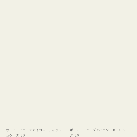
ュ
グ
ケ
付
ー
き
ス
付
き
ポーチ ミニーズアイコン ティッシ
ポーチ ミニーズアイコン キーリン
ュケース付き
グ付き