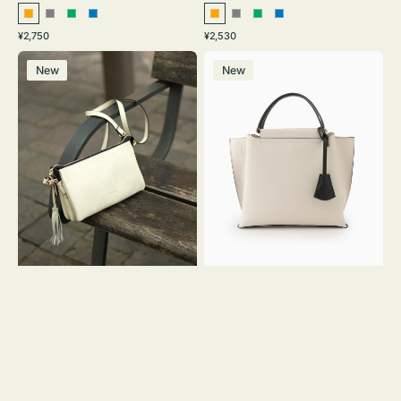
オ
グ
グ
ブ
オ
グ
グ
ブ
通
通
¥2,750
¥2,530
レ
レ
リ
ル
レ
レ
リ
ル
常
常
レ
バ
ン
ー
ー
ー
ン
ー
ー
ー
価
価
New
New
ザ
ッ
ジ
ン
ジ
ン
格
格
ー
グ
バ
バ
ッ
イ
グ
カ
タ
ラ
ッ
ー
セ
オ
ル
フ
シ
ィ
ョ
ス
ル
ミ
ダ
ニ
ー