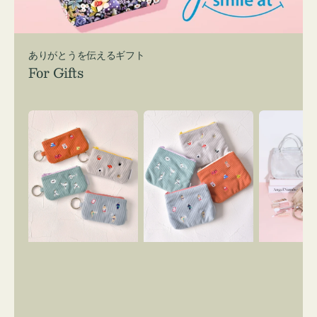
ありがとうを伝えるギフト
For Gifts
ポ
ポ
バ
ー
ー
ッ
チ
チ
グ
ミ
ミ
イ
ニ
ニ
ン
ー
ー
バ
ズ
ズ
ッ
ア
ア
グ
イ
イ
ス
コ
コ
マ
ン
ン
イ
キ
テ
リ
ー
ィ
ー