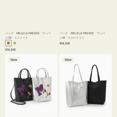
バッグ MILLELA FIRENZE ワッペ
バッグ MILLELA FIRENZE ワッペ
ン34 ミニトート
ンM スエードミニ
通
¥14,300
ブ
カ
常
通
¥14,300
ロ
ー
価
常
バ
バ
格
ン
キ
価
New
New
ッ
ッ
ズ
格
グ
グ
MILLELA
MILLELA
FIRENZE
FIRENZE
ワ
ス
ッ
タ
ペ
ッ
ン
ズ
M
ト
ミ
ー