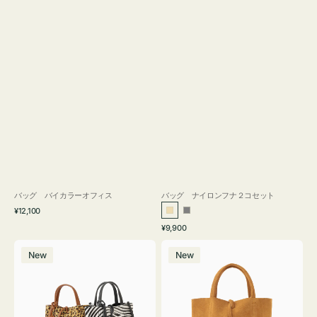
バッグ バイカラーオフィス
バッグ ナイロンフナ２コセット
通
¥12,100
ベ
グ
常
通
¥9,900
ー
レ
価
常
バ
バ
格
ジ
ー
価
New
New
ッ
ッ
ュ
格
グ
グ
MILLELA
MILLELA
FIRENZE
FIRENZE