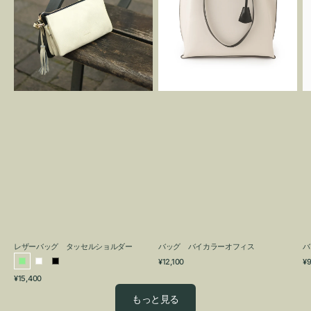
グ
カ
タ
ラ
ッ
ー
セ
オ
ル
フ
シ
ィ
ョ
ス
ル
ダ
ー
レザーバッグ タッセルショルダー
バッグ バイカラーオフィス
バ
通
通
¥12,100
¥9
ラ
ホ
ブ
常
常
通
¥15,400
イ
ワ
ラ
価
価
常
格
格
ト
イ
ッ
もっと見る
価