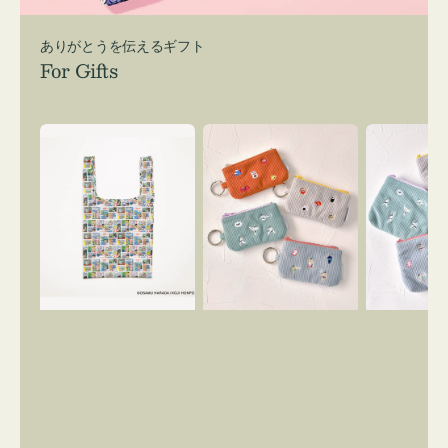
ありがとうを伝えるギフト
For Gifts
エ
ポ
ポ
コ
ー
ー
バ
チ
チ
ッ
ミ
ミ
グ
ニ
ニ
Ｓ
ー
ー
OSAMU
ズ
ズ
GOODS
ア
ア
COMIC
イ
イ
コ
コ
ン
ン
キ
テ
ー
ィ
リ
ッ
ン
シ