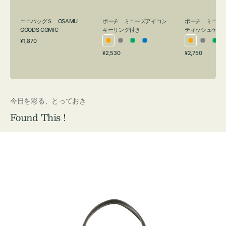
グ
ュ
付
ケ
エコバッグＳ OSAMU
ポーチ ミニーズアイコン
ポーチ ミニー
き
ー
GOODS COMIC
キーリング付き
ティッシュケー
通
ス
¥1,870
オ
グ
グ
ブ
オ
グ
グ
常
付
通
通
¥2,530
¥2,750
レ
レ
リ
ル
レ
レ
リ
価
常
常
き
格
ン
ー
ー
ー
ン
ー
ー
価
価
ジ
ン
ジ
ン
格
格
今日を彩る、とっておき
Found This !