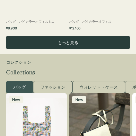
バッグ バイカラーオフィスミニ
バッグ バイカラーオフィス
通
通
¥9,900
¥12,100
常
常
価
価
もっと見る
格
格
コレクション
Collections
バッグ
ファッション
ウォレット ・ケース
ポ
エ
レ
New
New
コ
ザ
バ
ー
ッ
バ
グ
ッ
Ｓ
グ