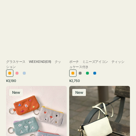
グラスケース WEEKEND(ER) クッ
ポーチ ミニーズアイコン ティッシ
ション
ュケース付き
オ
ピ
ラ
オ
グ
グ
ブ
通
通
¥3,190
¥2,750
レ
ン
イ
レ
レ
リ
ル
常
常
ポ
レ
ン
ク
ト
ン
ー
ー
ー
価
価
New
New
ー
ザ
ジ
ブ
ジ
ン
格
格
チ
ー
ル
ミ
バ
ー
ニ
ッ
ー
グ
ズ
タ
ア
ッ