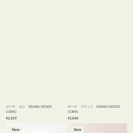
ポーチ ヨコ OSAMU GOODS
ポーチ フラット OSAMU GOODS
COMIC
COMIC
通
通
¥2,420
¥2,640
常
常
エ
チ
価
価
New
New
コ
ャ
格
格