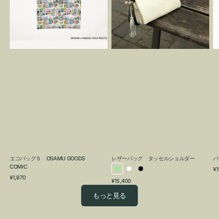
OSAMU
タ
GOODS
ッ
COMIC
セ
ル
シ
ョ
ル
ダ
ー
エコバッグＳ OSAMU GOODS
レザーバッグ タッセルショルダー
バ
COMIC
通
¥1
ラ
ホ
ブ
通
常
¥1,870
通
¥15,400
イ
ワ
ラ
常
価
常
価
格
ト
イ
ッ
もっと見る
価
格
グ
ト
ク
格
リ