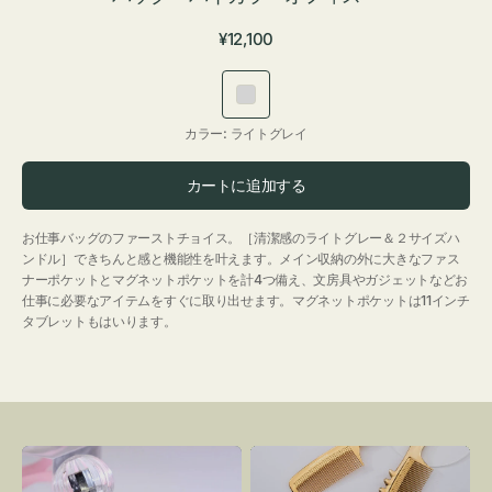
通
¥12,100
常
価
ラ
格
イ
カラー:
ライトグレイ
ト
グ
カートに追加する
レ
イ
お仕事バッグのファーストチョイス。［清潔感のライトグレー＆２サイズハ
ンドル］できちんと感と機能性を叶えます。メイン収納の外に大きなファス
ナーポケットとマグネットポケットを計4つ備え、文房具やガジェットなどお
仕事に必要なアイテムをすぐに取り出せます。マグネットポケットは11インチ
タブレットもはいります。