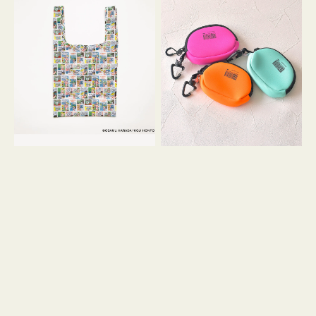
バ
ー
ッ
ム
グ
ポ
Ｓ
ー
OSAMU
チ
GOODS
WEEKEND(ER)
COMIC
ク
ッ
シ
ョ
ン
ミ
ニ