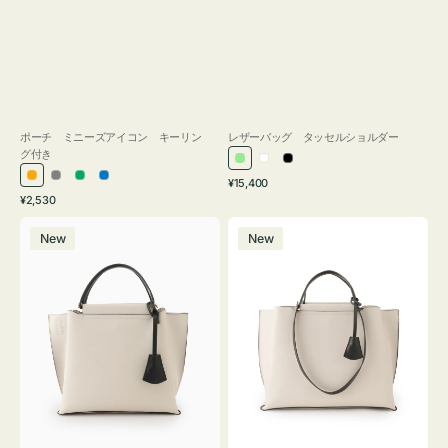
ポーチ ミニーズアイコン キーリン
レザーバッグ タッセルショルダー
グ付き
ラ
ホ
ブ
通
オ
グ
グ
ブ
¥15,400
イ
ワ
ラ
通
常
¥2,530
レ
レ
リ
ル
ト
イ
ッ
常
価
バ
バ
ン
ー
ー
ー
グ
ト
ク
価
格
New
New
ッ
ッ
ジ
ン
格
リ
グ
グ
ー
バ
バ
ン
イ
イ
カ
カ
ラ
ラ
ー
ー
オ
オ
フ
フ
ィ
ィ