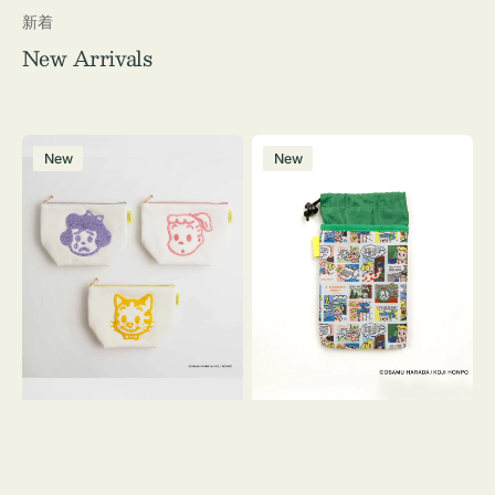
新着
New Arrivals
ポ
ボ
New
New
ー
ト
チ
ル
OSAMU
ケ
GOODS
ー
キ
ス
ャ
OSAMU
ン
GOODS
バ
COMIC
ス
サ
ガ
ラ