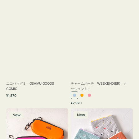
エコバッグＳ OSAMU GOODS
チャームポーチ WEEKEND(ER) ク
COMIC
ッションミニ
通
¥1,870
ラ
オ
ピ
常
通
¥2,970
イ
レ
ン
価
常
グ
ポ
格
ト
ン
ク
価
New
New
ラ
ー
ブ
ジ
格
ス
チ
ル
ケ
ミ
ー
ー
ニ