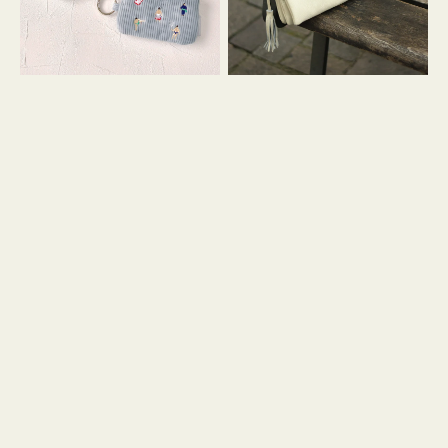
イ
セ
コ
ル
ン
シ
キ
ョ
ー
ル
リ
ダ
ン
ー
グ
付
き