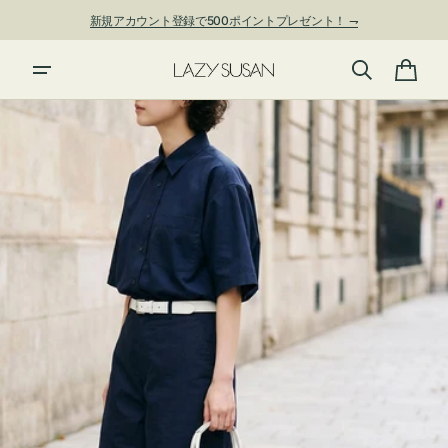
ン
新規アカウント登録で500ポイントプレゼント！ ⇁
ツ
に
夏季休業および発送停止について
進
カ
む
ー
ト