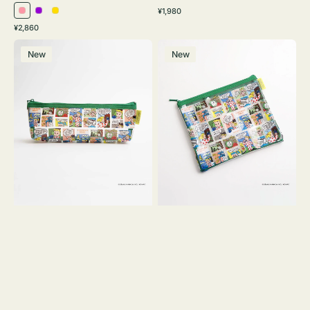
通
¥1,980
ピ
パ
イ
常
通
¥2,860
ン
ー
エ
価
常
ポ
ポ
格
ク
プ
ロ
価
New
New
ー
ー
ル
ー
格
チ
チ
ヨ
フ
コ
ラ
OSAMU
ッ
GOODS
ト
COMIC
OSAMU
GOODS
COMIC