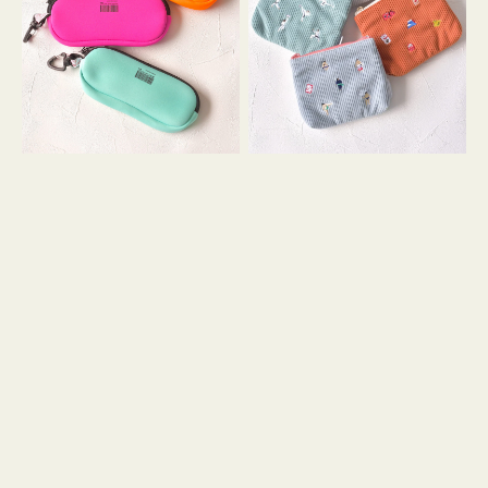
ス
ー
WEEKEND(ER)
ズ
ク
ア
ッ
イ
シ
コ
ョ
ン
ン
テ
ィ
ッ
シ
ュ
ケ
ー
ス
付
き