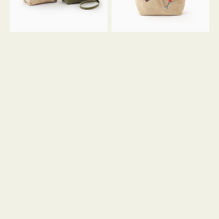
ン
ン
34
M
ミ
ス
ニ
エ
ト
ー
ー
ド
ト
ミ
ニ