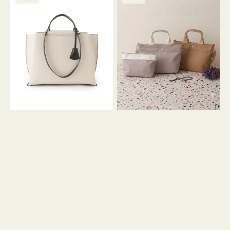
ッ
ッ
グ
ト
ク
格
グ
グ
リ
バ
ナ
ー
イ
イ
ン
カ
ロ
ラ
ン
ー
フ
オ
ナ
フ
２
ィ
コ
ス
セ
ッ
ト