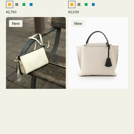
オ
グ
グ
ブ
オ
グ
グ
ブ
通
通
¥2,750
¥2,530
レ
レ
リ
ル
レ
レ
リ
ル
常
常
レ
バ
ン
ー
ー
ー
ン
ー
ー
ー
価
価
New
New
ザ
ッ
ジ
ン
ジ
ン
格
格
ー
グ
バ
バ
ッ
イ
グ
カ
タ
ラ
ッ
ー
セ
オ
ル
フ
シ
ィ
ョ
ス
ル
ミ
ダ
ニ
ー