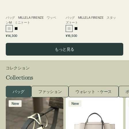
バッグ MILLELA FIRENZE ワッペ
バッグ MILLELA FIRENZE スタッ
ンM ミニトート
ズトート
シ
ブ
シ
ブ
通
通
¥14,300
¥16,500
ル
ラ
ル
ラ
常
常
バ
ッ
バ
ッ
価
価
もっと見る
ー
ク
ー
ク
格
格
コレクション
Collections
バッグ
ファッション
ウォレット ・ケース
ポ
レ
バ
New
New
ザ
ッ
ー
グ
バ
バ
ッ
イ