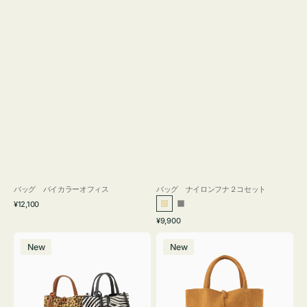
バッグ バイカラーオフィス
バッグ ナイロンフナ２コセット
通
¥12,100
ベ
グ
常
通
¥9,900
ー
レ
価
常
バ
バ
格
ジ
ー
価
New
New
ッ
ッ
ュ
格
グ
グ
MILLELA
MILLELA
FIRENZE
FIRENZE