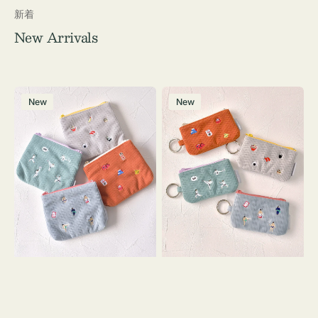
新着
New Arrivals
ポ
ポ
New
New
ー
ー
チ
チ
ミ
ミ
ニ
ニ
ー
ー
ズ
ズ
ア
ア
イ
イ
コ
コ
ン
ン
テ
キ
ィ
ー
ッ
リ
シ
ン