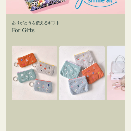
ありがとうを伝えるギフト
For Gifts
ポ
ポ
バ
ー
ー
ッ
チ
チ
グ
ミ
ミ
イ
ニ
ニ
ン
ー
ー
バ
ズ
ズ
ッ
ア
ア
グ
イ
イ
ス
コ
コ
マ
ン
ン
イ
キ
テ
リ
ー
ィ
ー