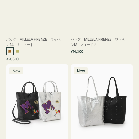
バッグ MILLELA FIRENZE ワッペ
バッグ MILLELA FIRENZE ワッペ
ン34 ミニトート
ンM スエードミニ
通
¥14,300
ブ
カ
常
通
¥14,300
ロ
ー
価
常
バ
バ
格
ン
キ
価
New
New
ッ
ッ
ズ
格
グ
グ
MILLELA
MILLELA
FIRENZE
FIRENZE
ワ
ス
ッ
タ
ペ
ッ
ン
ズ
M
ト
ミ
ー