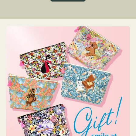
グ
ト
ク
格
リ
ー
ン