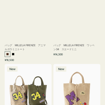
バッグ MILLELA FIRENZE アニマ
バッグ MILLELA FIRENZE ワッペ
ルガラミニトート
ン34 スエードミニ
通
¥14,300
ブ
ブ
常
通
¥16,500
ラ
ラ
価
常
バ
バ
格
ウ
ッ
価
New
New
ッ
ッ
ン
ク
格
グ
グ
MILLELA
MILLELA
FIRENZE
FIRENZE
ワ
ワ
ッ
ッ
ペ
ペ