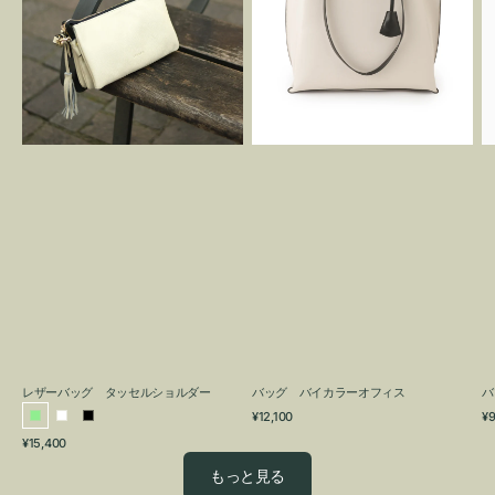
グ
カ
タ
ラ
ッ
ー
セ
オ
ル
フ
シ
ィ
ョ
ス
ル
ダ
ー
レザーバッグ タッセルショルダー
バッグ バイカラーオフィス
バ
通
通
¥12,100
¥9
ラ
ホ
ブ
常
常
通
¥15,400
イ
ワ
ラ
価
価
常
格
格
ト
イ
ッ
もっと見る
価