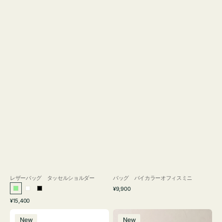
レザーバッグ タッセルショルダー
バッグ バイカラーオフィスミニ
通
¥9,900
ラ
ホ
ブ
常
通
¥15,400
イ
ワ
ラ
価
常
バ
バ
格
ト
イ
ッ
価
New
New