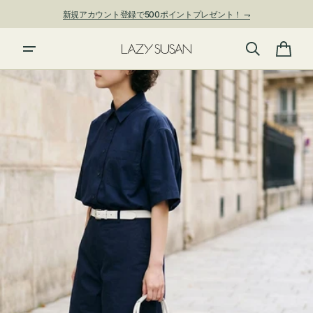
ン
新規アカウント登録で500ポイントプレゼント！ ⇁
ツ
に
進
カ
む
ー
ト