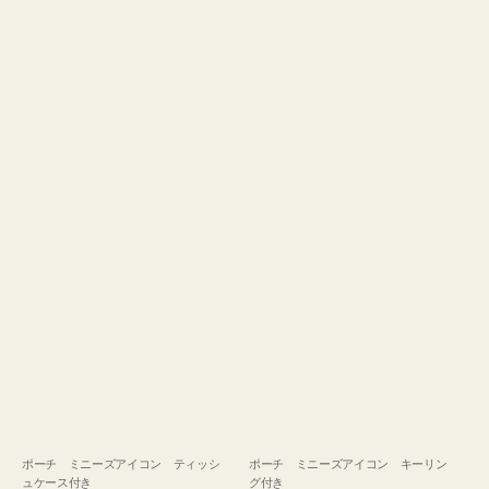
ュ
グ
ケ
付
ー
き
ス
付
き
ポーチ ミニーズアイコン ティッシ
ポーチ ミニーズアイコン キーリン
ュケース付き
グ付き