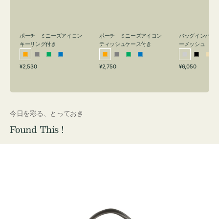
リ
ッ
メ
ン
シ
ッ
グ
ュ
シ
付
ケ
ュ
バッグインバッ
ポーチ ミニーズアイコン
ポーチ ミニーズアイコン
ーメッシュ
き
ー
キーリング付き
ティッシュケース付き
ス
シ
ブ
ベ
オ
グ
グ
ブ
オ
グ
グ
ブ
付
通
通
通
¥6,050
¥2,530
¥2,750
ル
ラ
ー
レ
レ
リ
ル
レ
レ
リ
ル
常
常
常
き
バ
ッ
ジ
ン
ー
ー
ー
ン
ー
ー
ー
価
価
価
ー
ク
ュ
ジ
ン
ジ
ン
格
格
格
今日を彩る、とっておき
Found This !