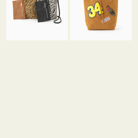
ア
ワ
ニ
ッ
マ
ペ
ル
ン
ガ
34
ラ
ス
ミ
エ
ニ
ー
ト
ド
ー
ミ
ト
ニ