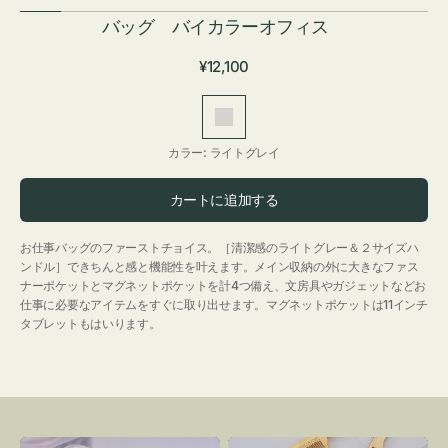
バッグ バイカラーオフィス
通
¥12,100
常
価
ラ
格
イ
カラー:
ライトグレイ
ト
グ
カートに追加する
レ
イ
お仕事バッグのファーストチョイス。［清潔感のライトグレー＆２サイズハ
ンドル］できちんと感と機能性を叶えます。メイン収納の外に大きなファス
ナーポケットとマグネットポケットを計4つ備え、文房具やガジェットなどお
仕事に必要なアイテムをすぐに取り出せます。マグネットポケットは11インチ
タブレットもはいります。