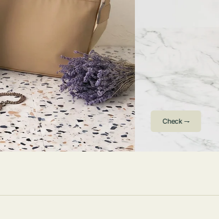
ストンバッグ
トール・ハッ
・グローブ
ュック
ガネ・サング
コバッグ・サ
ス・ルーペ
バッグ
ンカチ・ソッ
ス
Arri