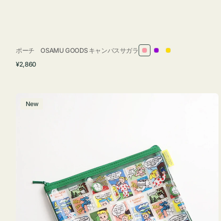
ポーチ OSAMU GOODS キャンバスサガラ
ピ
パ
イ
通
¥2,860
ン
ー
エ
常
ク
プ
ロ
価
ル
ー
格
ポ
New
ー
チ
フ
ラ
ッ
ト
OSAMU
GOODS
COMIC