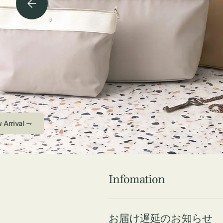
チケース他
ボ
ス
コスメ
ト
リ
ジュエリーボッ
メ
エ
クス ・ケース
ラ
ブ
インテリア
傘
ハ
ク
Check ⇁
Infomation
お届け遅延のお知らせ