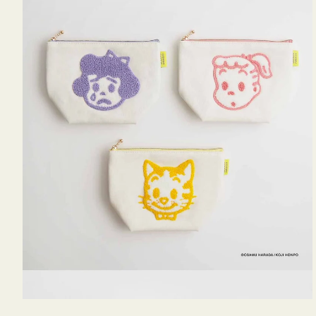
OSAMU
GOODS
キ
ャ
ン
バ
ス
サ
ガ
ラ