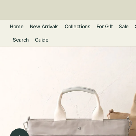
ン
ツ
に
進
Home
New Arrivals
Collections
For Gift
Sale
む
Search
Guide
フレグランス
アクセサリー
ネ
リストウォッチ
ピ
カ
バッグ
ト
リ
ファッション
シ
バ
ブ
グ
ム
ウォレット・革
バ
ー
小物
ス
ブ
ポ
ウ
ポーチ ・ メガ
ネケース・マル
ハ
扇