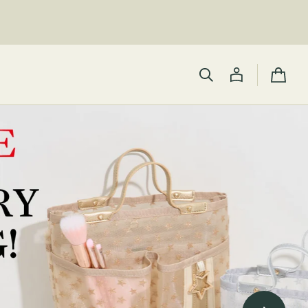
カ
ー
ト