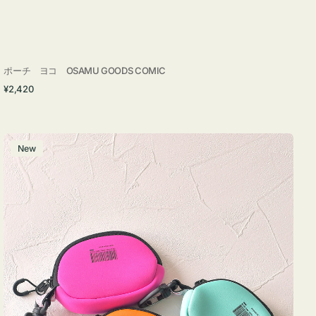
ポーチ ヨコ OSAMU GOODS COMIC
通
¥2,420
常
価
格
チ
New
ャ
ー
ム
ポ
ー
チ
WEEKEND(ER)
ク
ッ
シ