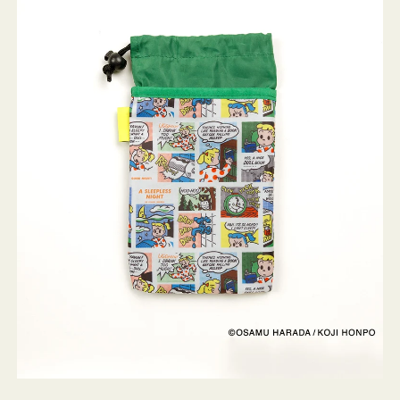
ケ
ー
ス
OSAMU
GOODS
COMIC