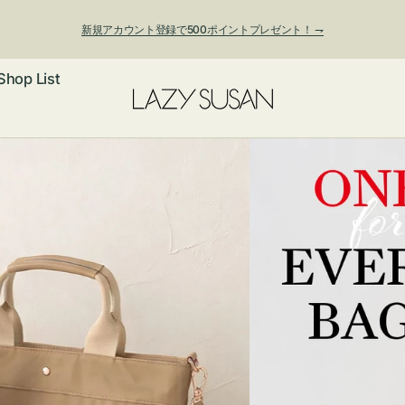
新規アカウント登録で500ポイントプレゼント！ ⇁
Shop List
ックレス
アス・イヤー
フ
ートバッグ
ング
ョルダーバッ
ッグチャー
レスレット・
・キーホルダ
ングル
マートフォン
ローチ
シェット
エア
ンドバッグ
子・ファン