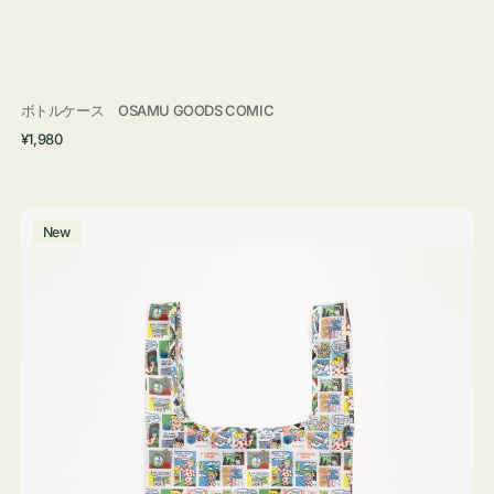
ボトルケース OSAMU GOODS COMIC
通
¥1,980
常
価
格
エ
New
コ
バ
ッ
グ
Ｓ
OSAMU
GOODS
COMIC