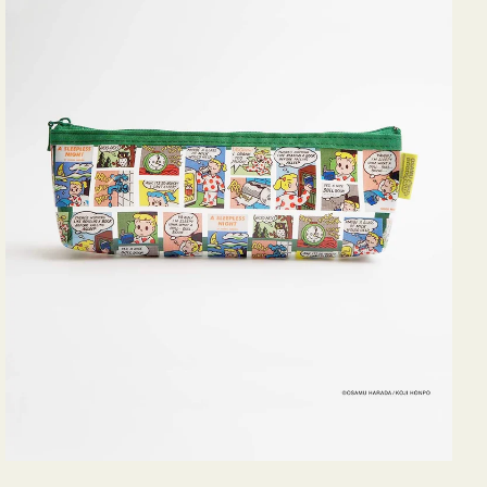
ヨ
コ
OSAMU
GOODS
COMIC