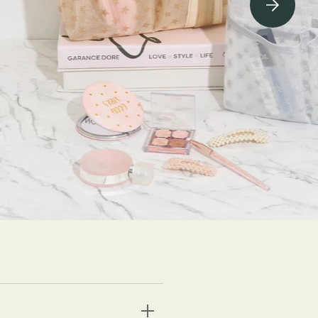
ving Soon⇁