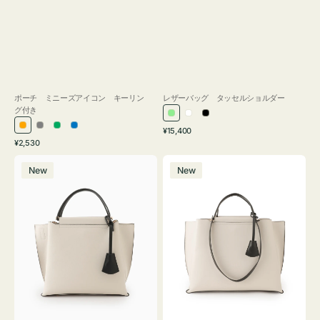
ポーチ ミニーズアイコン キーリン
レザーバッグ タッセルショルダー
グ付き
ラ
ホ
ブ
通
オ
グ
グ
ブ
¥15,400
イ
ワ
ラ
通
常
¥2,530
レ
レ
リ
ル
ト
イ
ッ
常
価
バ
バ
ン
ー
ー
ー
グ
ト
ク
価
格
New
New
ッ
ッ
ジ
ン
格
リ
グ
グ
ー
バ
バ
ン
イ
イ
カ
カ
ラ
ラ
ー
ー
オ
オ
フ
フ
ィ
ィ