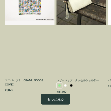
OSAMU
タ
GOODS
ッ
COMIC
セ
ル
シ
ョ
ル
ダ
ー
エコバッグＳ OSAMU GOODS
レザーバッグ タッセルショルダー
バ
COMIC
通
¥1
ラ
ホ
ブ
通
常
¥1,870
通
¥15,400
イ
ワ
ラ
常
価
常
価
格
ト
イ
ッ
もっと見る
価
格
グ
ト
ク
格
リ