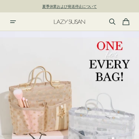
ン
夏季休業および発送停止について
ツ
に
新規アカウント登録で500ポイントプレゼント！ ⇁
進
カ
む
ー
ト