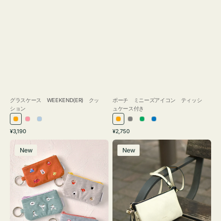
グラスケース WEEKEND(ER) クッ
ポーチ ミニーズアイコン ティッシ
ション
ュケース付き
オ
ピ
ラ
オ
グ
グ
ブ
通
通
¥3,190
¥2,750
レ
ン
イ
レ
レ
リ
ル
常
常
ポ
レ
ン
ク
ト
ン
ー
ー
ー
価
価
New
New
ー
ザ
ジ
ブ
ジ
ン
格
格
チ
ー
ル
ミ
バ
ー
ニ
ッ
ー
グ
ズ
タ
ア
ッ