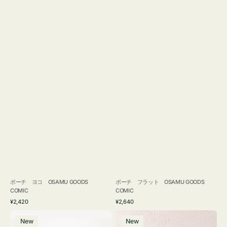
ポーチ ヨコ OSAMU GOODS
ポーチ フラット OSAMU GOODS
COMIC
COMIC
通
通
¥2,420
¥2,640
常
常
エ
チ
価
価
New
New
コ
ャ
格
格