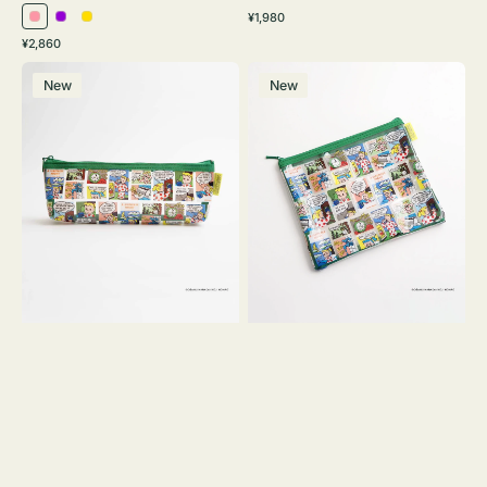
通
¥1,980
ピ
パ
イ
常
通
¥2,860
ン
ー
エ
価
常
ポ
ポ
格
ク
プ
ロ
価
New
New
ー
ー
ル
ー
格
チ
チ
ヨ
フ
コ
ラ
OSAMU
ッ
GOODS
ト
COMIC
OSAMU
GOODS
COMIC