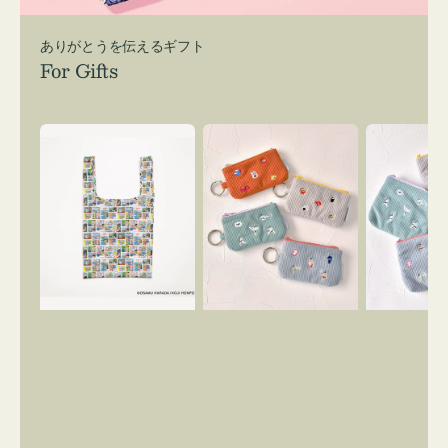
ありがとうを伝えるギフト
For Gifts
エ
ポ
ポ
コ
ー
ー
バ
チ
チ
ッ
ミ
ミ
グ
ニ
ニ
Ｓ
ー
ー
OSAMU
ズ
ズ
GOODS
ア
ア
COMIC
イ
イ
コ
コ
ン
ン
キ
テ
ー
ィ
リ
ッ
ン
シ