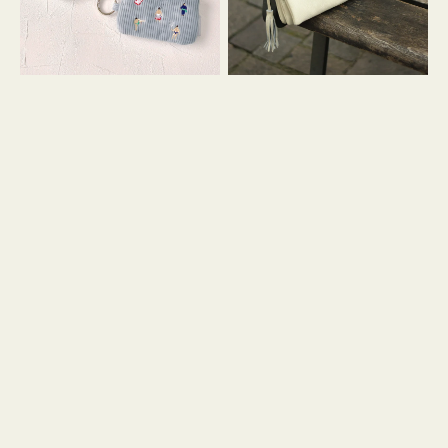
イ
セ
コ
ル
ン
シ
キ
ョ
ー
ル
リ
ダ
ン
ー
グ
付
き