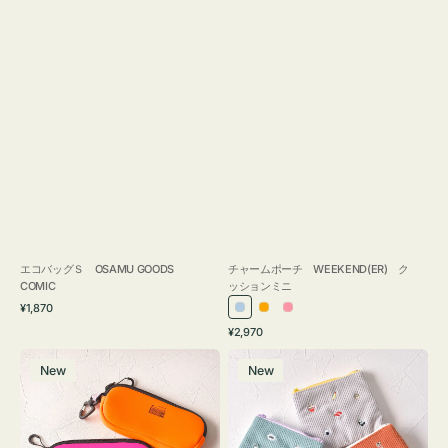
エコバッグＳ OSAMU GOODS
チャームポーチ WEEKEND(ER) ク
COMIC
ッションミニ
通
¥1,870
ラ
オ
ピ
常
通
¥2,970
イ
レ
ン
価
常
グ
ポ
格
ト
ン
ク
価
New
New
ラ
ー
ブ
ジ
格
ス
チ
ル
ケ
ミ
ー
ー
ニ