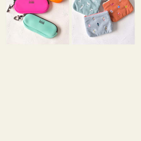
ス
ー
WEEKEND(ER)
ズ
ク
ア
ッ
イ
シ
コ
ョ
ン
ン
テ
ィ
ッ
シ
ュ
ケ
ー
ス
付
き