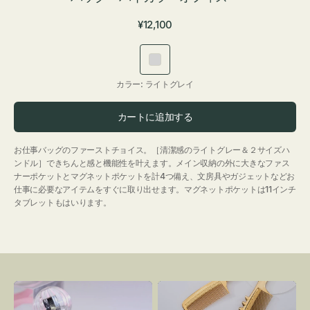
通
¥12,100
常
価
ラ
格
イ
カラー:
ライトグレイ
ト
グ
カートに追加する
レ
イ
お仕事バッグのファーストチョイス。［清潔感のライトグレー＆２サイズハ
ンドル］できちんと感と機能性を叶えます。メイン収納の外に大きなファス
ナーポケットとマグネットポケットを計4つ備え、文房具やガジェットなどお
仕事に必要なアイテムをすぐに取り出せます。マグネットポケットは11インチ
タブレットもはいります。