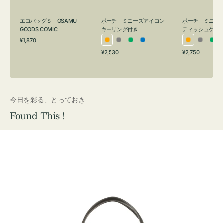
グ
ュ
付
ケ
エコバッグＳ OSAMU
ポーチ ミニーズアイコン
ポーチ ミニー
き
ー
GOODS COMIC
キーリング付き
ティッシュケー
通
ス
¥1,870
オ
グ
グ
ブ
オ
グ
グ
常
付
通
通
¥2,530
¥2,750
レ
レ
リ
ル
レ
レ
リ
価
常
常
き
格
ン
ー
ー
ー
ン
ー
ー
価
価
ジ
ン
ジ
ン
格
格
今日を彩る、とっておき
Found This !