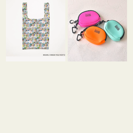
バ
ー
ッ
ム
グ
ポ
Ｓ
ー
OSAMU
チ
GOODS
WEEKEND(ER)
COMIC
ク
ッ
シ
ョ
ン
ミ
ニ