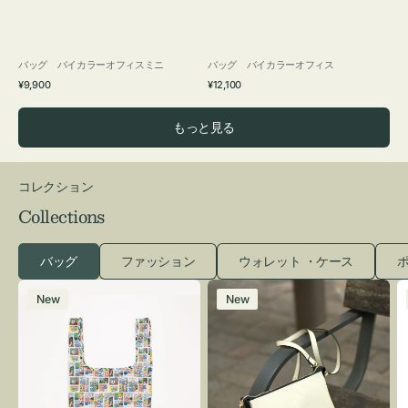
バッグ バイカラーオフィスミニ
バッグ バイカラーオフィス
通
通
¥9,900
¥12,100
常
常
価
価
もっと見る
格
格
コレクション
Collections
バッグ
ファッション
ウォレット ・ケース
ポ
エ
レ
New
New
コ
ザ
バ
ー
ッ
バ
グ
ッ
Ｓ
グ