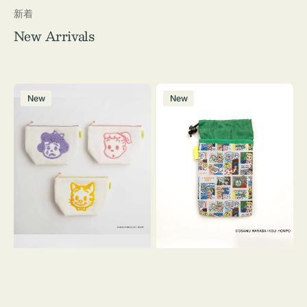
新着
New Arrivals
ポ
ボ
New
New
ー
ト
チ
ル
OSAMU
ケ
GOODS
ー
キ
ス
ャ
OSAMU
ン
GOODS
バ
COMIC
ス
サ
ガ
ラ