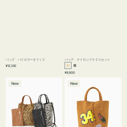
バッグ バイカラーオフィス
バッグ ナイロンフナ２コセット
通
¥12,100
ベ
グ
常
通
¥9,900
ー
レ
価
常
バ
バ
格
ジ
ー
価
New
New
ッ
ッ
ュ
格
グ
グ
MILLELA
MILLELA
FIRENZE
FIRENZE
ア
ワ
ニ
ッ
マ
ペ