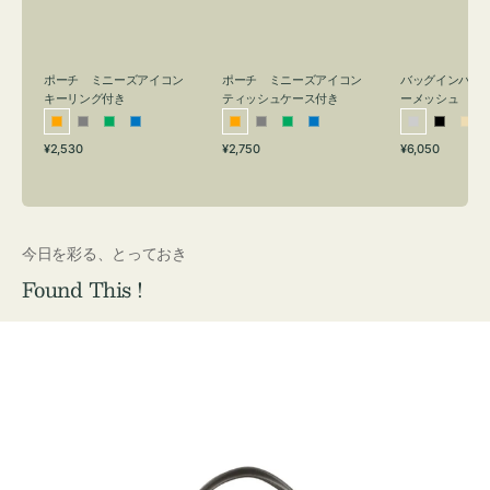
リ
ッ
メ
ン
シ
ッ
グ
ュ
シ
付
ケ
ュ
バッグインバッ
ポーチ ミニーズアイコン
ポーチ ミニーズアイコン
ーメッシュ
き
ー
キーリング付き
ティッシュケース付き
ス
シ
ブ
ベ
オ
グ
グ
ブ
オ
グ
グ
ブ
付
通
通
通
¥6,050
¥2,530
¥2,750
ル
ラ
ー
レ
レ
リ
ル
レ
レ
リ
ル
常
常
常
き
バ
ッ
ジ
ン
ー
ー
ー
ン
ー
ー
ー
価
価
価
ー
ク
ュ
ジ
ン
ジ
ン
格
格
格
今日を彩る、とっておき
Found This !