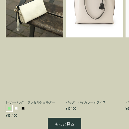
グ
カ
タ
ラ
ッ
ー
セ
オ
ル
フ
シ
ィ
ョ
ス
ル
ダ
ー
レザーバッグ タッセルショルダー
バッグ バイカラーオフィス
バ
通
通
¥12,100
¥9
ラ
ホ
ブ
常
常
通
¥15,400
イ
ワ
ラ
価
価
常
格
格
ト
イ
ッ
もっと見る
価