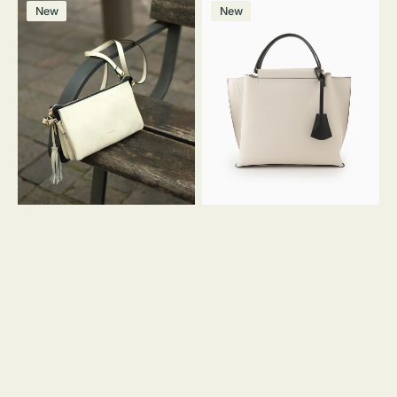
レ
バ
ン
ー
ー
ー
ン
ー
ー
ー
価
価
New
New
ザ
ッ
ジ
ン
ジ
ン
格
格
ー
グ
バ
バ
ッ
イ
グ
カ
タ
ラ
ッ
ー
セ
オ
ル
フ
シ
ィ
ョ
ス
ル
ミ
ダ
ニ
ー