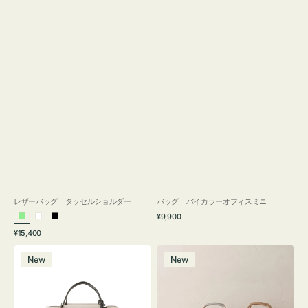
レザーバッグ タッセルショルダー
バッグ バイカラーオフィスミニ
通
¥9,900
ラ
ホ
ブ
常
通
¥15,400
イ
ワ
ラ
価
常
バ
バ
格
ト
イ
ッ
価
New
New
ッ
ッ
グ
ト
ク
格
グ
グ
リ
バ
ナ
ー