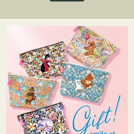
グ
ト
ク
格
リ
ー
ン