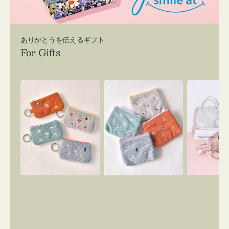
ありがとうを伝えるギフト
For Gifts
ポ
ポ
バ
ー
ー
ッ
チ
チ
グ
ミ
ミ
イ
ニ
ニ
ン
ー
ー
バ
ズ
ズ
ッ
ア
ア
グ
イ
イ
ス
コ
コ
マ
ン
ン
イ
キ
テ
リ
ー
ィ
ー