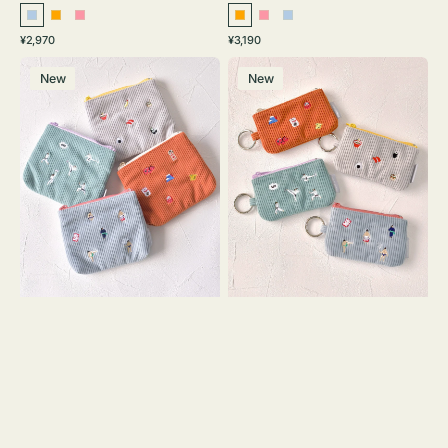
ラ
オ
ピ
オ
ピ
ラ
通
通
¥2,970
¥3,190
イ
レ
ン
レ
ン
イ
常
常
ポ
ポ
ト
ン
ク
ン
ク
ト
価
価
New
New
ー
ー
ブ
ジ
ジ
ブ
格
格
チ
チ
ル
ル
ミ
ミ
ー
ー
ニ
ニ
ー
ー
ズ
ズ
ア
ア
イ
イ
コ
コ
ン
ン
テ
キ
ィ
ー
ッ
リ
シ
ン
ュ
グ
ケ
付
ー
き