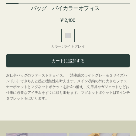
バッグ バイカラーオフィス
通
¥12,100
常
価
ラ
格
イ
カラー:
ライトグレイ
ト
グ
カートに追加する
レ
イ
お仕事バッグのファーストチョイス。［清潔感のライトグレー＆２サイズハ
ンドル］できちんと感と機能性を叶えます。メイン収納の外に大きなファス
ナーポケットとマグネットポケットを計4つ備え、文房具やガジェットなどお
仕事に必要なアイテムをすぐに取り出せます。マグネットポケットは11インチ
タブレットもはいります。