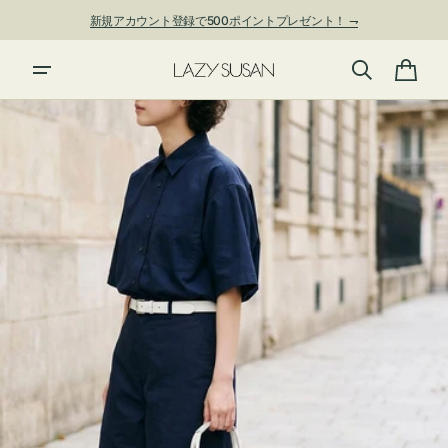
ン
新規アカウント登録で500ポイントプレゼント！ ⇁
ツ
に
進
カ
む
ー
ト