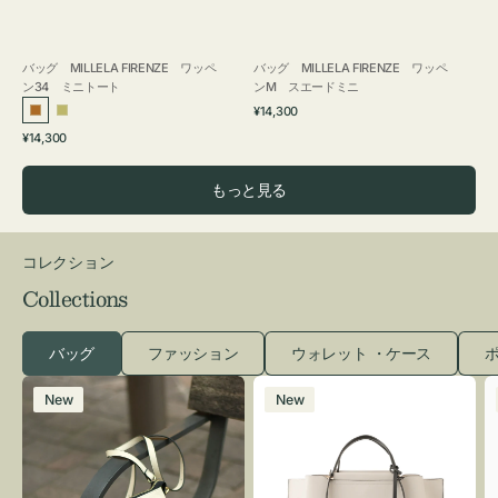
バッグ MILLELA FIRENZE ワッペ
バッグ MILLELA FIRENZE ワッペ
ン34 ミニトート
ンM スエードミニ
通
¥14,300
ブ
カ
常
通
¥14,300
ロ
ー
価
常
格
ン
キ
価
もっと見る
ズ
格
コレクション
Collections
バッグ
ファッション
ウォレット ・ケース
ポ
レ
バ
New
New
ザ
ッ
ー
グ
バ
バ
ッ
イ