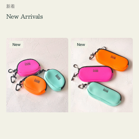
新着
New Arrivals
チ
グ
New
New
ャ
ラ
ー
ス
ム
ケ
ポ
ー
ー
ス
チ
WEEKEND(ER)
WEEKEND(ER)
ク
ク
ッ
ッ
シ
シ
ョ
ョ
ン
ン
ミ
ニ