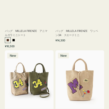
バッグ MILLELA FIRENZE アニマ
バッグ MILLELA FIRENZE ワッペ
ルガラミニトート
ン34 スエードミニ
通
¥14,300
ブ
ブ
常
通
¥16,500
ラ
ラ
価
常
バ
バ
格
ウ
ッ
価
New
New
ッ
ッ
ン
ク
格
グ
グ
MILLELA
MILLELA
FIRENZE
FIRENZE
ワ
ワ
ッ
ッ
ペ
ペ
ン
ン
34
M
ミ
ス