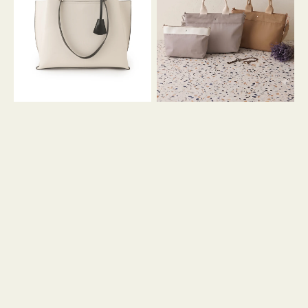
イ
イ
ン
カ
ロ
ラ
ン
ー
フ
オ
ナ
フ
２
ィ
コ
ス
セ
ッ
ト