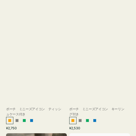
ス
付
き
ポーチ ミニーズアイコン ティッシ
ポーチ ミニーズアイコン キーリン
ュケース付き
グ付き
オ
グ
グ
ブ
オ
グ
グ
ブ
通
通
¥2,750
¥2,530
レ
レ
リ
ル
レ
レ
リ
ル
常
常