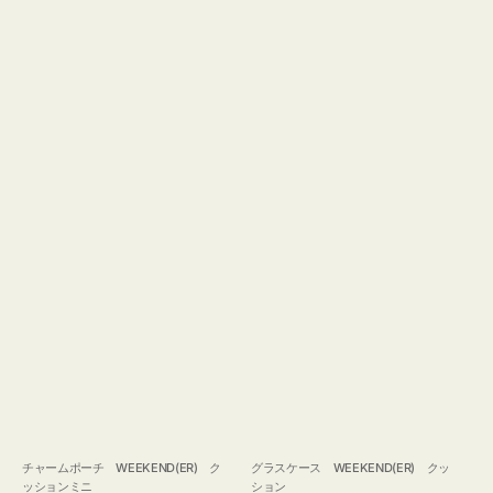
チャームポーチ WEEKEND(ER) ク
グラスケース WEEKEND(ER) クッ
ッションミニ
ション