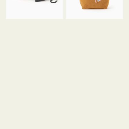
ル
ン
ガ
34
ラ
ス
ミ
エ
ニ
ー
ト
ド
ー
ミ
ト
ニ