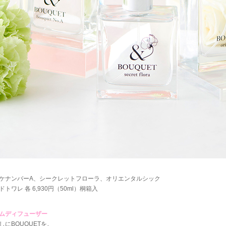
ケナンバーA、シークレットフローラ、オリエンタルシック
ドトワレ 各 6,930円（50ml）桐箱入
ムディフューザー
しにBOUQUETを。