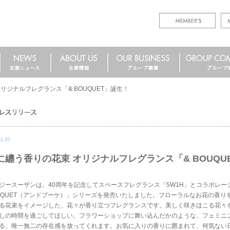
リジナルフレグランス「& BOUQUET」誕生！
11.25
に纏う香りの花束 オリジナルフレグランス「& BOUQU
ジースーザンは、40周年を記念してスペースフレグランス「5W1H」とコラボレー
UQUET（アンドブーケ）」シリーズを発売いたしました。フローラルなお花の香り
る花束をイメージした、花々が香り立つフレグランスです。美しく咲きほこる花々
しの時間を過ごしてほしい。フラワーショップに舞い込んだかのような、フェミニ
る、唯一無二の存在感を放ってくれます。お気に入りの香りに囲まれて、何気ない