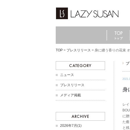
TOP
>
プレスリリース
>
身に纏う香りの花束 オ
ニュース
2021.
プレスリリース
身
メディア掲載
レイ
BO
に贈
た癒
2026年7月(1)
と残