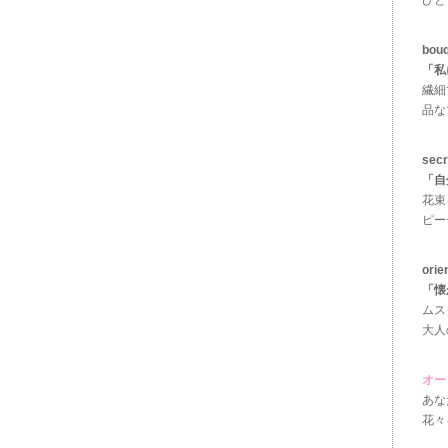
ひと
bo
「私
繊細
品な
se
「自
花束
ピー
ori
「懐
ムス
大人
オー
あな
花々