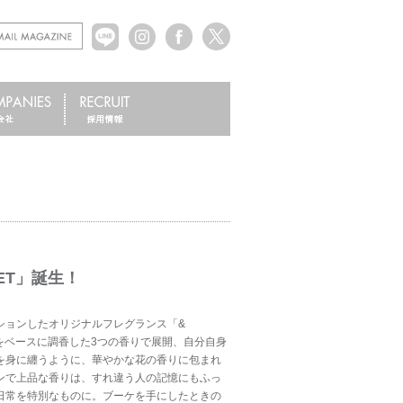
ET」誕生！
ションしたオリジナルフレグランス「&
をベースに調香した3つの香りで展開、自分自身
を身に纏うように、華やかな花の香りに包まれ
ンで上品な香りは、すれ違う人の記憶にもふっ
日常を特別なものに。ブーケを手にしたときの