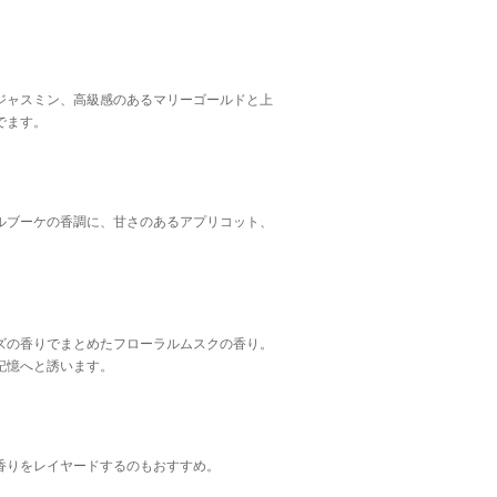
ジャスミン、高級感のあるマリーゴールドと上
でます。
ルブーケの香調に、甘さのあるアプリコット、
。
ズの香りでまとめたフローラルムスクの香り。
記憶へと誘います。
香りをレイヤードするのもおすすめ。