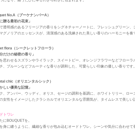
つになり、纏うたびに幸せのきらめきに包まれます。
uquet No.A（ブーケナンバーA）
に贈る最初の花束」
で透明感のあるフリージアの香りをシグネチャーノートに、フレッシュグリーン、
マグノリアのエッセンスが、清潔感のある洗練された美しい香りのハーモニーを奏
cret flora（シークレットフローラ）
分だけの秘密の香り」
を思わせるスズランやライラック、スイートピー、オレンジフラワーなどフローラ
チ、プルーンなどフルーティな香りが調和した、可愛らしい印象の優しい香りです
ental chic（オリエンタルシック）
かしい優美な記憶」
ク、アンバー、ウッディ、オリス、セージの調和を基調に、ホワイトリリー、ロー
の女性をイメージしたクラシカルでオリエンタルな雰囲気が、タイムレスで美しい
ドトワレ
たにBOUQUETを。
を身に纏うように、繊細な香りが包み込むオードトワレ。シーンや気分に合わせて