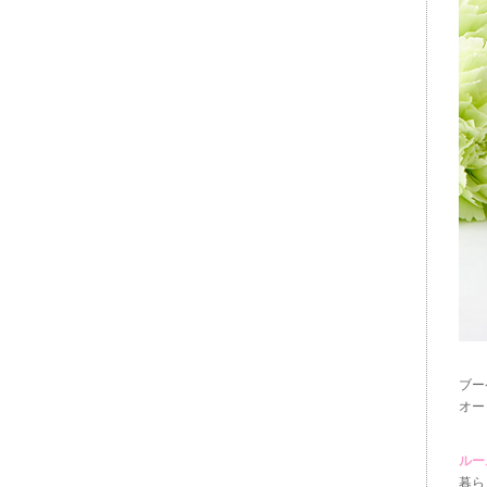
ブー
オー
ルー
暮ら