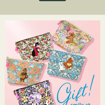
グ
ト
ク
格
リ
ー
ン