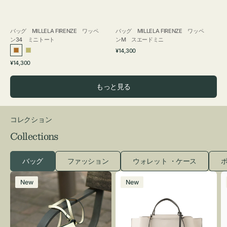
バッグ MILLELA FIRENZE ワッペ
バッグ MILLELA FIRENZE ワッペ
ン34 ミニトート
ンM スエードミニ
通
¥14,300
ブ
カ
常
通
¥14,300
ロ
ー
価
常
格
ン
キ
価
もっと見る
ズ
格
コレクション
Collections
バッグ
ファッション
ウォレット ・ケース
ポ
レ
バ
New
New
ザ
ッ
ー
グ
バ
バ
ッ
イ