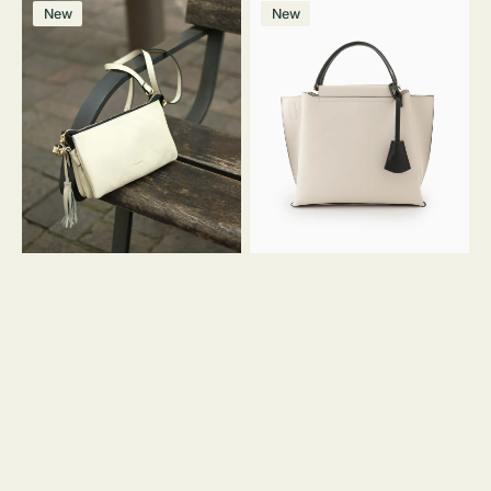
レ
バ
ン
ー
ー
ー
ン
ー
ー
ー
価
価
New
New
ザ
ッ
ジ
ン
ジ
ン
格
格
ー
グ
バ
バ
ッ
イ
グ
カ
タ
ラ
ッ
ー
セ
オ
ル
フ
シ
ィ
ョ
ス
ル
ミ
ダ
ニ
ー