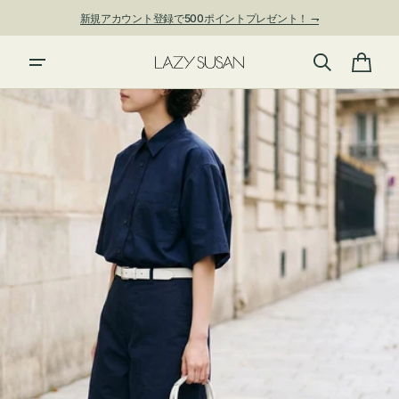
ン
新規アカウント登録で500ポイントプレゼント！ ⇁
ツ
に
進
カ
む
ー
ト