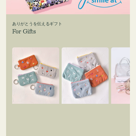
ありがとうを伝えるギフト
For Gifts
ポ
ポ
バ
ー
ー
ッ
チ
チ
グ
ミ
ミ
イ
ニ
ニ
ン
ー
ー
バ
ズ
ズ
ッ
ア
ア
グ
イ
イ
ス
コ
コ
マ
ン
ン
イ
キ
テ
リ
ー
ィ
ー