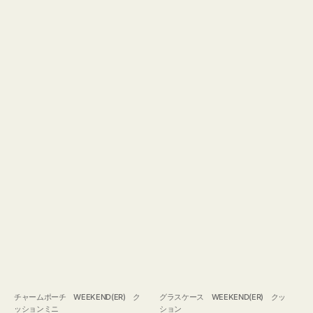
チャームポーチ WEEKEND(ER) ク
グラスケース WEEKEND(ER) クッ
ッションミニ
ション