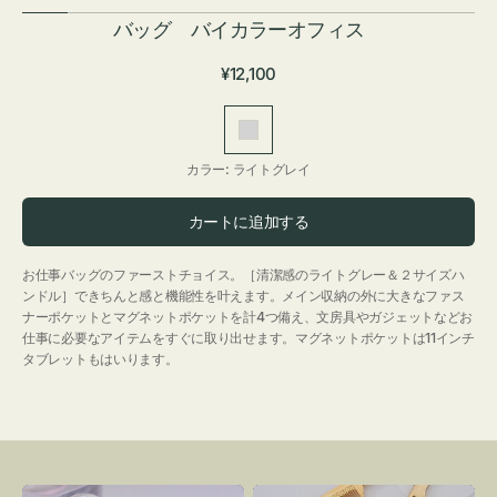
バッグ バイカラーオフィス
通
¥12,100
常
価
ラ
格
イ
カラー:
ライトグレイ
ト
グ
カートに追加する
レ
イ
お仕事バッグのファーストチョイス。［清潔感のライトグレー＆２サイズハ
ンドル］できちんと感と機能性を叶えます。メイン収納の外に大きなファス
ナーポケットとマグネットポケットを計4つ備え、文房具やガジェットなどお
仕事に必要なアイテムをすぐに取り出せます。マグネットポケットは11インチ
タブレットもはいります。