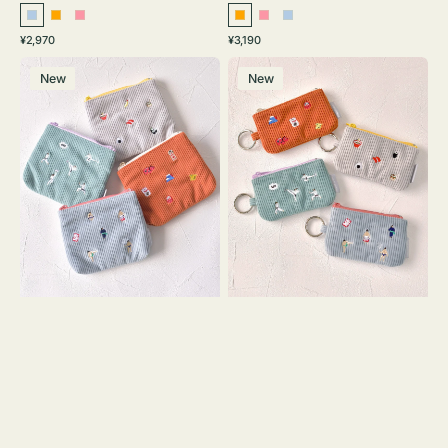
ラ
オ
ピ
オ
ピ
ラ
通
通
¥2,970
¥3,190
イ
レ
ン
レ
ン
イ
常
常
ポ
ポ
ト
ン
ク
ン
ク
ト
価
価
New
New
ー
ー
ブ
ジ
ジ
ブ
格
格
チ
チ
ル
ル
ミ
ミ
ー
ー
ニ
ニ
ー
ー
ズ
ズ
ア
ア
イ
イ
コ
コ
ン
ン
テ
キ
ィ
ー
ッ
リ
シ
ン
ュ
グ
ケ
付
ー
き