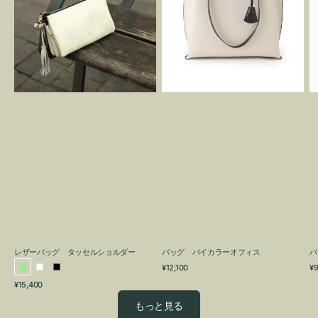
グ
カ
タ
ラ
ッ
ー
セ
オ
ル
フ
シ
ィ
ョ
ス
ル
ダ
ー
レザーバッグ タッセルショルダー
バッグ バイカラーオフィス
バ
通
通
¥12,100
¥9
ラ
ホ
ブ
常
常
通
¥15,400
イ
ワ
ラ
価
価
常
格
格
ト
イ
ッ
もっと見る
価