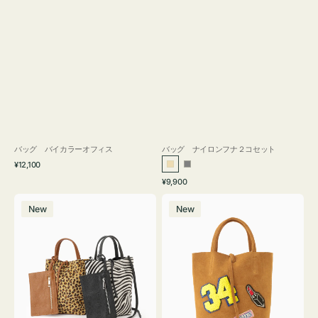
バッグ バイカラーオフィス
バッグ ナイロンフナ２コセット
通
¥12,100
ベ
グ
常
通
¥9,900
ー
レ
価
常
バ
バ
格
ジ
ー
価
New
New
ッ
ッ
ュ
格
グ
グ
MILLELA
MILLELA
FIRENZE
FIRENZE
ア
ワ
ニ
ッ
マ
ペ