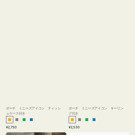
ス
付
き
ポーチ ミニーズアイコン ティッシ
ポーチ ミニーズアイコン キーリン
ュケース付き
グ付き
オ
グ
グ
ブ
オ
グ
グ
ブ
通
通
¥2,750
¥2,530
レ
レ
リ
ル
レ
レ
リ
ル
常
常