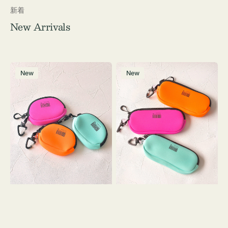
新着
New Arrivals
チ
グ
New
New
ャ
ラ
ー
ス
ム
ケ
ポ
ー
ー
ス
チ
WEEKEND(ER)
WEEKEND(ER)
ク
ク
ッ
ッ
シ
シ
ョ
ョ
ン
ン
ミ
ニ