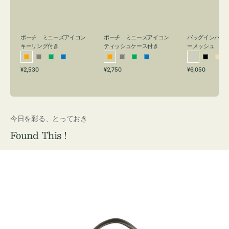
リ
ッ
メ
ン
シ
ッ
グ
ュ
シ
付
ケ
ュ
バッグインバッ
ポーチ ミニーズアイコン
ポーチ ミニーズアイコン
ーメッシュ
き
ー
キーリング付き
ティッシュケース付き
ス
シ
ブ
ベ
オ
グ
グ
ブ
オ
グ
グ
ブ
付
通
通
通
¥6,050
¥2,530
¥2,750
ル
ラ
ー
レ
レ
リ
ル
レ
レ
リ
ル
常
常
常
き
バ
ッ
ジ
ン
ー
ー
ー
ン
ー
ー
ー
価
価
価
ー
ク
ュ
ジ
ン
ジ
ン
格
格
格
今日を彩る、とっておき
Found This !