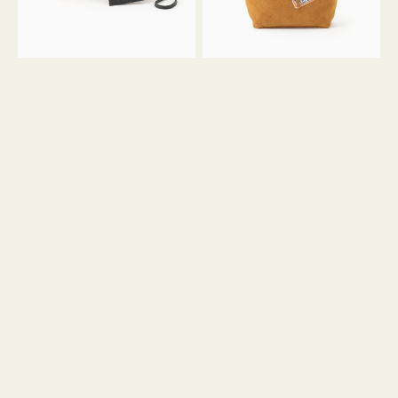
ル
ン
ガ
34
ラ
ス
ミ
エ
ニ
ー
ト
ド
ー
ミ
ト
ニ