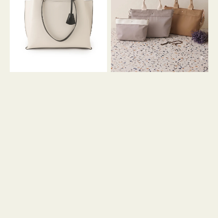
イ
イ
ン
カ
ロ
ラ
ン
ー
フ
オ
ナ
フ
２
ィ
コ
ス
セ
ッ
ト