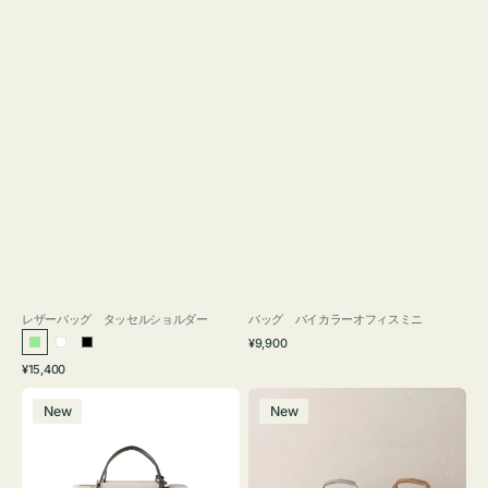
レザーバッグ タッセルショルダー
バッグ バイカラーオフィスミニ
通
¥9,900
ラ
ホ
ブ
常
通
¥15,400
イ
ワ
ラ
価
常
バ
バ
格
ト
イ
ッ
価
New
New
ッ
ッ
グ
ト
ク
格
グ
グ
リ
バ
ナ
ー