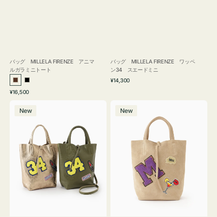
バッグ MILLELA FIRENZE アニマ
バッグ MILLELA FIRENZE ワッペ
ルガラミニトート
ン34 スエードミニ
通
¥14,300
ブ
ブ
常
通
¥16,500
ラ
ラ
価
常
バ
バ
格
ウ
ッ
価
New
New
ッ
ッ
ン
ク
格
グ
グ
MILLELA
MILLELA
FIRENZE
FIRENZE
ワ
ワ
ッ
ッ
ペ
ペ
ン
ン
34
M
ミ
ス