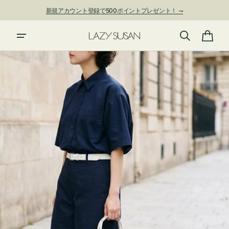
ン
新規アカウント登録で500ポイントプレゼント！ ⇁
ツ
に
進
カ
む
ー
ト