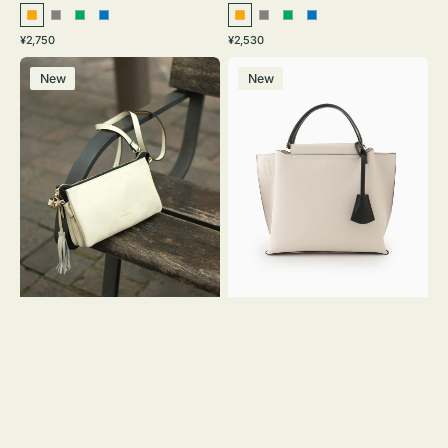
オ
グ
グ
ブ
オ
グ
グ
ブ
通
通
¥2,750
¥2,530
レ
レ
リ
ル
レ
レ
リ
ル
常
常
レ
バ
ン
ー
ー
ー
ン
ー
ー
ー
価
価
New
New
ザ
ッ
ジ
ン
ジ
ン
格
格
ー
グ
バ
バ
ッ
イ
グ
カ
タ
ラ
ッ
ー
セ
オ
ル
フ
シ
ィ
ョ
ス
ル
ミ
ダ
ニ
ー