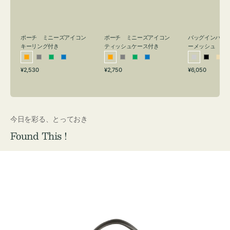
リ
ッ
メ
ン
シ
ッ
グ
ュ
シ
付
ケ
ュ
バッグインバッ
ポーチ ミニーズアイコン
ポーチ ミニーズアイコン
ーメッシュ
き
ー
キーリング付き
ティッシュケース付き
ス
シ
ブ
ベ
オ
グ
グ
ブ
オ
グ
グ
ブ
付
通
通
通
¥6,050
¥2,530
¥2,750
ル
ラ
ー
レ
レ
リ
ル
レ
レ
リ
ル
常
常
常
き
バ
ッ
ジ
ン
ー
ー
ー
ン
ー
ー
ー
価
価
価
ー
ク
ュ
ジ
ン
ジ
ン
格
格
格
今日を彩る、とっておき
Found This !