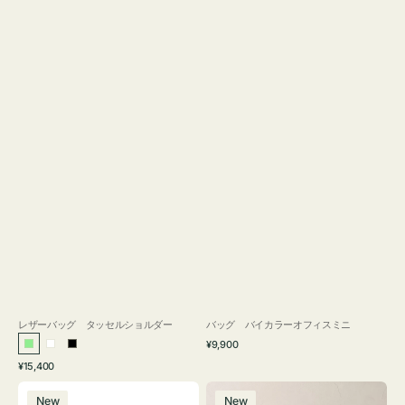
レザーバッグ タッセルショルダー
バッグ バイカラーオフィスミニ
通
¥9,900
ラ
ホ
ブ
常
通
¥15,400
イ
ワ
ラ
価
常
バ
バ
格
ト
イ
ッ
価
New
New