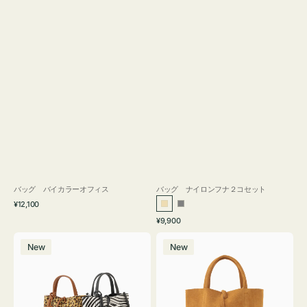
バッグ バイカラーオフィス
バッグ ナイロンフナ２コセット
通
¥12,100
ベ
グ
常
通
¥9,900
ー
レ
価
常
バ
バ
格
ジ
ー
価
New
New
ッ
ッ
ュ
格
グ
グ
MILLELA
MILLELA
FIRENZE
FIRENZE