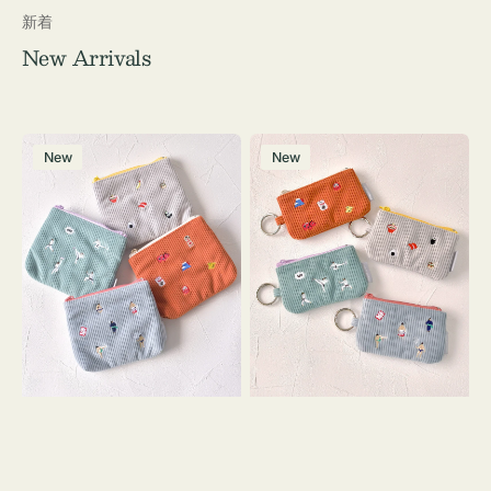
新着
New Arrivals
ポ
ポ
New
New
ー
ー
チ
チ
ミ
ミ
ニ
ニ
ー
ー
ズ
ズ
ア
ア
イ
イ
コ
コ
ン
ン
テ
キ
ィ
ー
ッ
リ
シ
ン