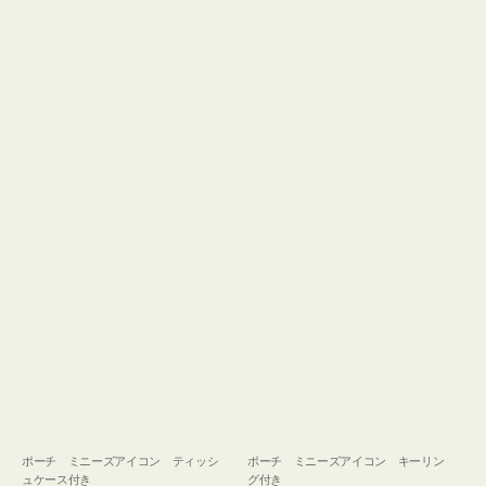
ュ
グ
ケ
付
ー
き
ス
付
き
ポーチ ミニーズアイコン ティッシ
ポーチ ミニーズアイコン キーリン
ュケース付き
グ付き