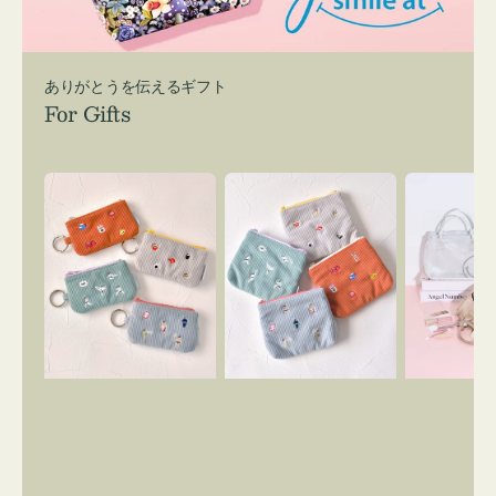
ありがとうを伝えるギフト
For Gifts
ポ
ポ
バ
ー
ー
ッ
チ
チ
グ
ミ
ミ
イ
ニ
ニ
ン
ー
ー
バ
ズ
ズ
ッ
ア
ア
グ
イ
イ
ス
コ
コ
マ
ン
ン
イ
キ
テ
リ
ー
ィ
ー