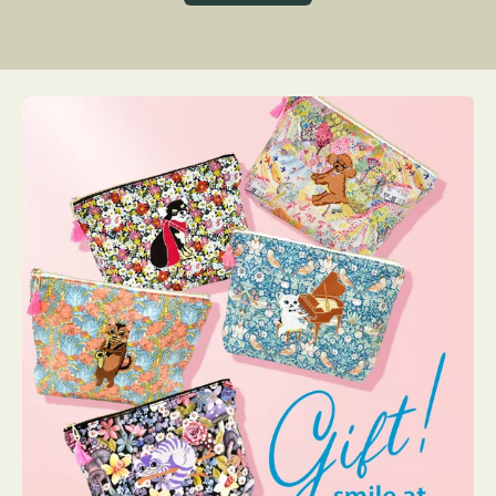
グ
ト
ク
格
リ
ー
ン