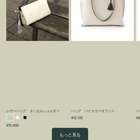
グ
カ
タ
ラ
ッ
ー
セ
オ
ル
フ
シ
ィ
ョ
ス
ル
ダ
ー
レザーバッグ タッセルショルダー
バッグ バイカラーオフィス
バ
通
通
¥12,100
¥9
ラ
ホ
ブ
常
常
通
¥15,400
イ
ワ
ラ
価
価
常
格
格
ト
イ
ッ
もっと見る
価