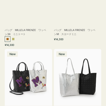
バッグ MILLELA FIRENZE ワッペ
バッグ MILLELA FIRENZE ワッペ
ン34 ミニトート
ンM スエードミニ
通
¥14,300
ブ
カ
常
通
¥14,300
ロ
ー
価
常
バ
バ
格
ン
キ
価
New
New
ッ
ッ
ズ
格
グ
グ
MILLELA
MILLELA
FIRENZE
FIRENZE
ワ
ス
ッ
タ
ペ
ッ
ン
ズ
M
ト
ミ
ー