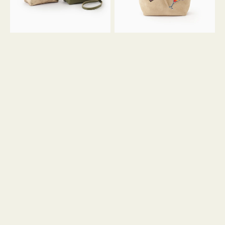
ン
ン
34
M
ミ
ス
ニ
エ
ト
ー
ー
ド
ト
ミ
ニ