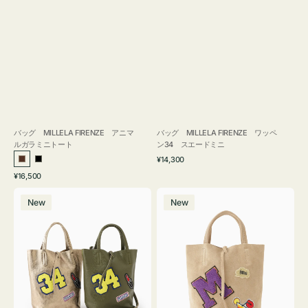
バッグ MILLELA FIRENZE アニマ
バッグ MILLELA FIRENZE ワッペ
ルガラミニトート
ン34 スエードミニ
通
¥14,300
ブ
ブ
常
通
¥16,500
ラ
ラ
価
常
バ
バ
格
ウ
ッ
価
New
New
ッ
ッ
ン
ク
格
グ
グ
MILLELA
MILLELA
FIRENZE
FIRENZE
ワ
ワ
ッ
ッ
ペ
ペ