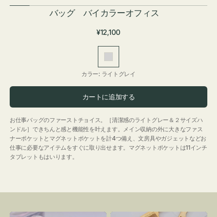
バッグ バイカラーオフィス
通
¥12,100
常
価
ラ
格
イ
カラー:
ライトグレイ
ト
グ
カートに追加する
レ
イ
お仕事バッグのファーストチョイス。［清潔感のライトグレー＆２サイズハ
ンドル］できちんと感と機能性を叶えます。メイン収納の外に大きなファス
ナーポケットとマグネットポケットを計4つ備え、文房具やガジェットなどお
仕事に必要なアイテムをすぐに取り出せます。マグネットポケットは11インチ
タブレットもはいります。