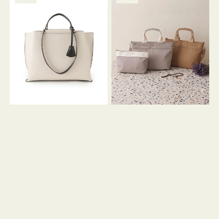
ッ
ッ
グ
ト
ク
格
グ
グ
リ
バ
ナ
ー
イ
イ
ン
カ
ロ
ラ
ン
ー
フ
オ
ナ
フ
２
ィ
コ
ス
セ
ッ
ト