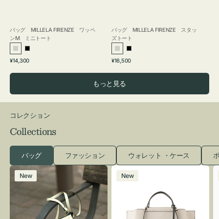
バッグ MILLELA FIRENZE ワッペ
バッグ MILLELA FIRENZE スタッ
ンM ミニトート
ズトート
シ
ブ
シ
ブ
通
通
¥14,300
¥16,500
ル
ラ
ル
ラ
常
常
バ
ッ
バ
ッ
価
価
もっと見る
ー
ク
ー
ク
格
格
コレクション
Collections
バッグ
ファッション
ウォレット ・ケース
ポ
レ
バ
New
New
ザ
ッ
ー
グ
バ
バ
ッ
イ