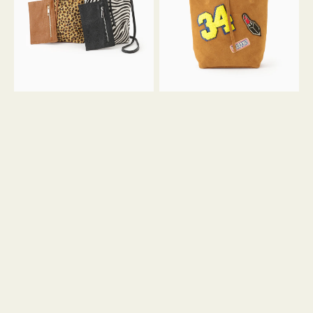
ア
ワ
ニ
ッ
マ
ペ
ル
ン
ガ
34
ラ
ス
ミ
エ
ニ
ー
ト
ド
ー
ミ
ト
ニ