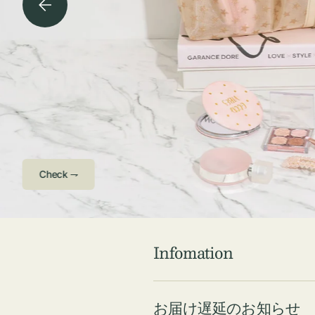
チケース他
ボ
ス
コスメ
ト
リ
ジュエリーボッ
メ
エ
クス ・ケース
ラ
ブ
インテリア
傘
ハ
ク
Check ⇁
Infomation
お届け遅延のお知らせ