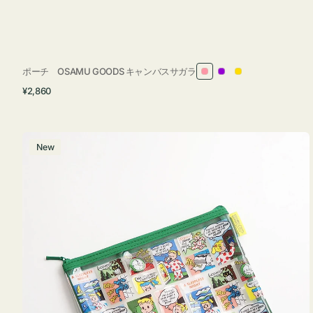
ポーチ OSAMU GOODS キャンバスサガラ
ピ
パ
イ
通
¥2,860
ン
ー
エ
常
ク
プ
ロ
価
ル
ー
格
ポ
New
ー
チ
フ
ラ
ッ
ト
OSAMU
GOODS
COMIC