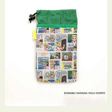
ケ
ー
ス
OSAMU
GOODS
COMIC