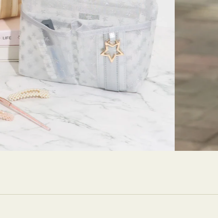
ストンバッグ
トール・ハッ
・グローブ
ュック
ガネ・サング
コバッグ・サ
ス・ルーペ
バッグ
ンカチ・ソッ
ス
Arri