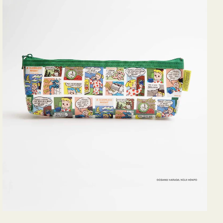
ヨ
コ
OSAMU
GOODS
COMIC