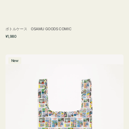
ボトルケース OSAMU GOODS COMIC
通
¥1,980
常
価
格
エ
New
コ
バ
ッ
グ
Ｓ
OSAMU
GOODS
COMIC