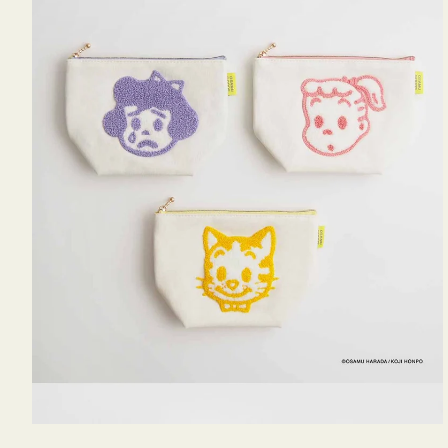
OSAMU
GOODS
キ
ャ
ン
バ
ス
サ
ガ
ラ