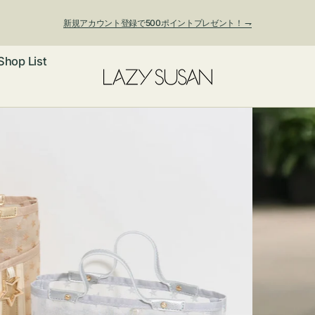
夏季休業および発送停止について
Shop List
ックレス
アス・イヤー
フ
ートバッグ
ング
ョルダーバッ
ッグチャー
レスレット・
・キーホルダ
ングル
マートフォン
ローチ
シェット
エア
ンドバッグ
子・ファン