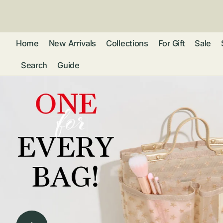
ン
ツ
に
進
Home
New Arrivals
Collections
For Gift
Sale
む
Search
Guide
フレグランス
アクセサリー
ネ
リストウォッチ
ピ
カ
バッグ
ト
リ
ファッション
シ
バ
ブ
グ
ム
ウォレット・革
バ
ー
小物
ス
ブ
ポ
ウ
ポーチ ・ メガ
ネケース・マル
ハ
扇