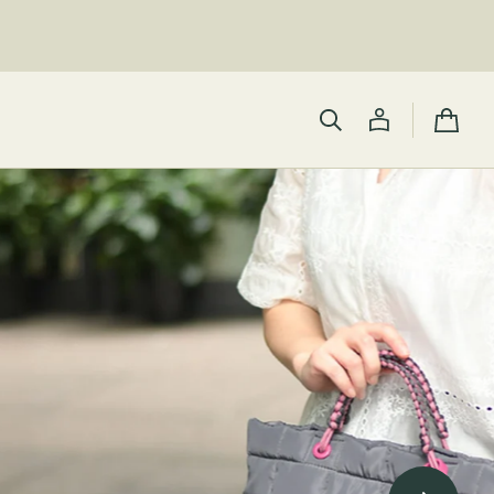
カ
ー
ト