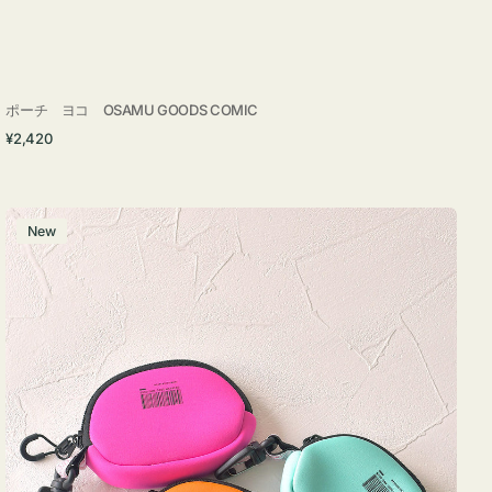
ポーチ ヨコ OSAMU GOODS COMIC
通
¥2,420
常
価
格
チ
New
ャ
ー
ム
ポ
ー
チ
WEEKEND(ER)
ク
ッ
シ