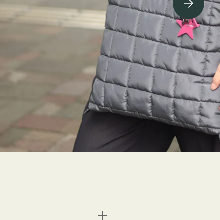
ving Soon⇁