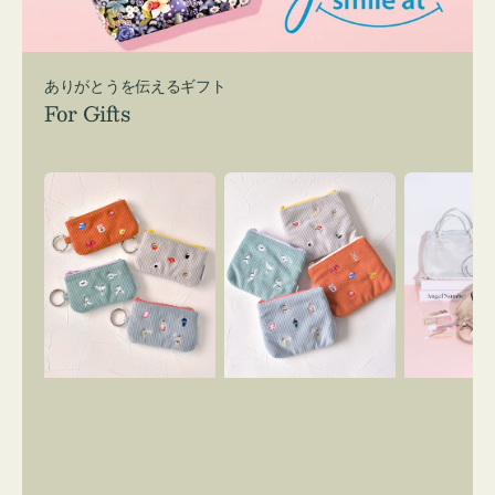
ありがとうを伝えるギフト
For Gifts
ポ
ポ
バ
ー
ー
ッ
チ
チ
グ
ミ
ミ
イ
ニ
ニ
ン
ー
ー
バ
ズ
ズ
ッ
ア
ア
グ
イ
イ
ス
コ
コ
マ
ン
ン
イ
キ
テ
リ
ー
ィ
ー