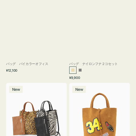
バッグ バイカラーオフィス
バッグ ナイロンフナ２コセット
通
¥12,100
ベ
グ
常
通
¥9,900
ー
レ
価
常
バ
バ
格
ジ
ー
価
New
New
ッ
ッ
ュ
格
グ
グ
MILLELA
MILLELA
FIRENZE
FIRENZE
ア
ワ
ニ
ッ
マ
ペ