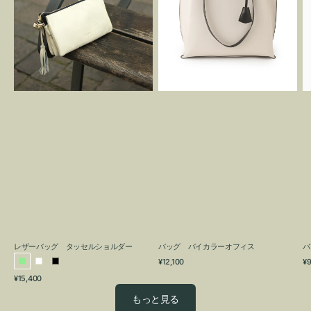
グ
カ
タ
ラ
ッ
ー
セ
オ
ル
フ
シ
ィ
ョ
ス
ル
ダ
ー
レザーバッグ タッセルショルダー
バッグ バイカラーオフィス
バ
通
通
¥12,100
¥9
ラ
ホ
ブ
常
常
通
¥15,400
イ
ワ
ラ
価
価
常
格
格
ト
イ
ッ
もっと見る
価