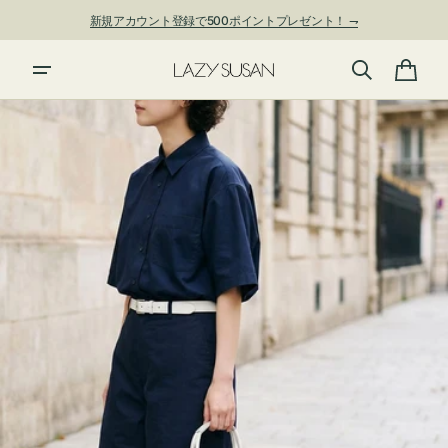
ン
新規アカウント登録で500ポイントプレゼント！ ⇁
ツ
に
進
カ
む
ー
ト