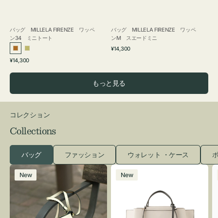
バッグ MILLELA FIRENZE ワッペ
バッグ MILLELA FIRENZE ワッペ
ン34 ミニトート
ンM スエードミニ
通
¥14,300
ブ
カ
常
通
¥14,300
ロ
ー
価
常
格
ン
キ
価
もっと見る
ズ
格
コレクション
Collections
バッグ
ファッション
ウォレット ・ケース
ポ
レ
バ
New
New
ザ
ッ
ー
グ
バ
バ
ッ
イ