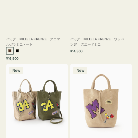
バッグ MILLELA FIRENZE アニマ
バッグ MILLELA FIRENZE ワッペ
ルガラミニトート
ン34 スエードミニ
通
¥14,300
ブ
ブ
常
通
¥16,500
ラ
ラ
価
常
バ
バ
格
ウ
ッ
価
New
New
ッ
ッ
ン
ク
格
グ
グ
MILLELA
MILLELA
FIRENZE
FIRENZE
ワ
ワ
ッ
ッ
ペ
ペ
ン
ン
34
M
ミ
ス