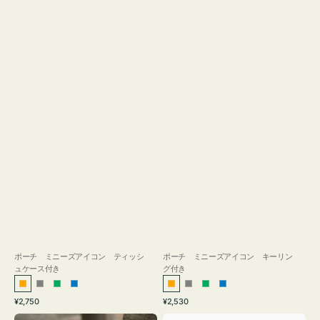
ス
付
き
ポーチ ミニーズアイコン ティッシ
ポーチ ミニーズアイコン キーリン
ュケース付き
グ付き
オ
グ
グ
ブ
オ
グ
グ
ブ
通
通
¥2,750
¥2,530
レ
レ
リ
ル
レ
レ
リ
ル
常
常