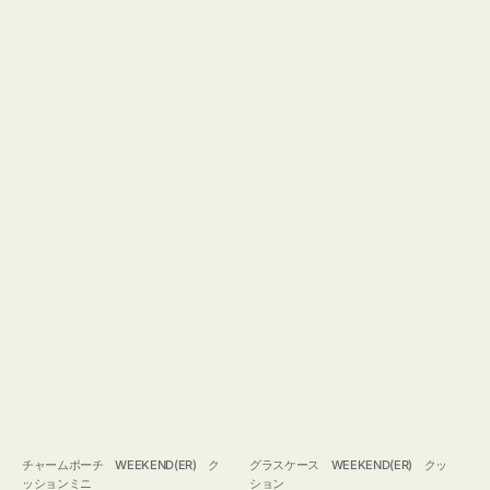
チャームポーチ WEEKEND(ER) ク
グラスケース WEEKEND(ER) クッ
ッションミニ
ション