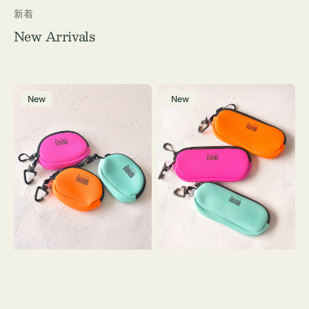
新着
New Arrivals
チ
グ
New
New
ャ
ラ
ー
ス
ム
ケ
ポ
ー
ー
ス
チ
WEEKEND(ER)
WEEKEND(ER)
ク
ク
ッ
ッ
シ
シ
ョ
ョ
ン
ン
ミ
ニ