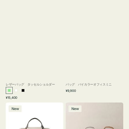
レザーバッグ タッセルショルダー
バッグ バイカラーオフィスミニ
通
¥9,900
ラ
ホ
ブ
常
通
¥15,400
イ
ワ
ラ
価
常
バ
バ
格
ト
イ
ッ
価
New
New
ッ
ッ
グ
ト
ク
格
グ
グ
リ
バ
ナ
ー