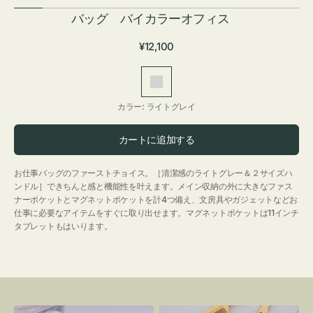
バッグ バイカラーオフィス
通
¥12,100
常
価
ラ
格
イ
カラー:
ライトグレイ
ト
グ
カートに追加する
レ
イ
お仕事バッグのファーストチョイス。［清潔感のライトグレー＆２サイズハ
ンドル］できちんと感と機能性を叶えます。メイン収納の外に大きなファス
ナーポケットとマグネットポケットを計4つ備え、文房具やガジェットなどお
仕事に必要なアイテムをすぐに取り出せます。マグネットポケットは11インチ
タブレットもはいります。