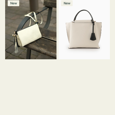
レ
バ
ン
ー
ー
ー
ン
ー
ー
ー
価
価
New
New
ザ
ッ
ジ
ン
ジ
ン
格
格
ー
グ
バ
バ
ッ
イ
グ
カ
タ
ラ
ッ
ー
セ
オ
ル
フ
シ
ィ
ョ
ス
ル
ミ
ダ
ニ
ー