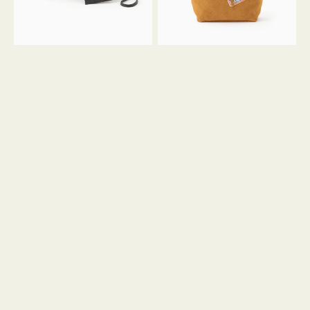
ル
ン
ガ
34
ラ
ス
ミ
エ
ニ
ー
ト
ド
ー
ミ
ト
ニ