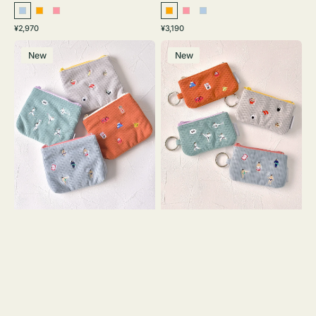
ラ
オ
ピ
オ
ピ
ラ
通
通
¥2,970
¥3,190
イ
レ
ン
レ
ン
イ
常
常
ポ
ポ
ト
ン
ク
ン
ク
ト
価
価
New
New
ー
ー
ブ
ジ
ジ
ブ
格
格
チ
チ
ル
ル
ミ
ミ
ー
ー
ニ
ニ
ー
ー
ズ
ズ
ア
ア
イ
イ
コ
コ
ン
ン
テ
キ
ィ
ー
ッ
リ
シ
ン
ュ
グ
ケ
付
ー
き