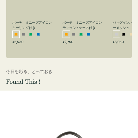
リ
ッ
メ
ン
シ
ッ
グ
ュ
シ
付
ケ
ュ
バッグインバッ
ポーチ ミニーズアイコン
ポーチ ミニーズアイコン
ーメッシュ
き
ー
キーリング付き
ティッシュケース付き
ス
シ
ブ
ベ
オ
グ
グ
ブ
オ
グ
グ
ブ
付
通
通
通
¥6,050
¥2,530
¥2,750
ル
ラ
ー
レ
レ
リ
ル
レ
レ
リ
ル
常
常
常
き
バ
ッ
ジ
ン
ー
ー
ー
ン
ー
ー
ー
価
価
価
ー
ク
ュ
ジ
ン
ジ
ン
格
格
格
今日を彩る、とっておき
Found This !