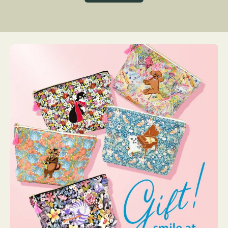
グ
ト
ク
格
リ
ー
ン