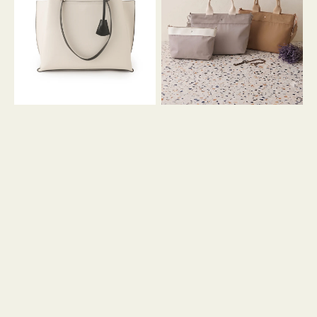
イ
イ
ン
カ
ロ
ラ
ン
ー
フ
オ
ナ
フ
２
ィ
コ
ス
セ
ッ
ト