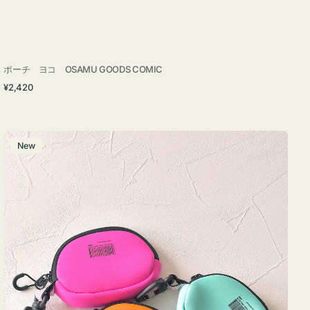
ポーチ ヨコ OSAMU GOODS COMIC
通
¥2,420
常
価
格
チ
New
ャ
ー
ム
ポ
ー
チ
WEEKEND(ER)
ク
ッ
シ