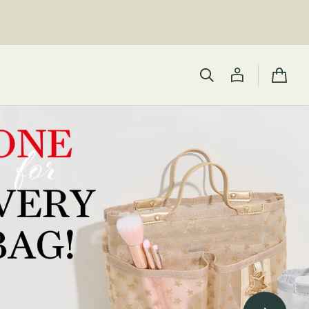
カ
ー
ト