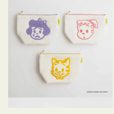
OSAMU
GOODS
キ
ャ
ン
バ
ス
サ
ガ
ラ