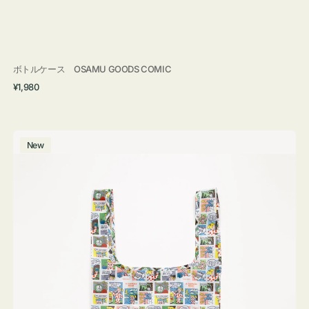
ボトルケース OSAMU GOODS COMIC
通
¥1,980
常
価
格
エ
New
コ
バ
ッ
グ
Ｓ
OSAMU
GOODS
COMIC