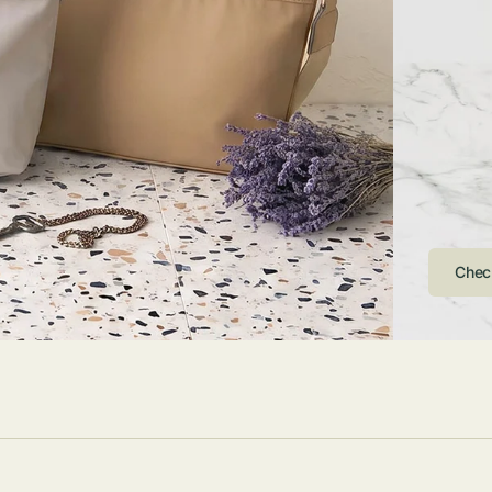
ストンバッグ
トール・ハッ
・グローブ
ュック
ガネ・サング
コバッグ・サ
ス・ルーペ
バッグ
ンカチ・ソッ
ス