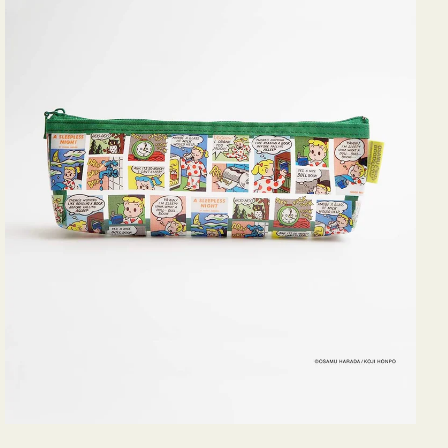
ヨ
コ
OSAMU
GOODS
COMIC