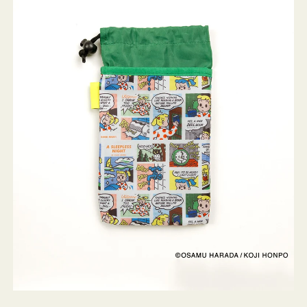
ケ
ー
ス
OSAMU
GOODS
COMIC