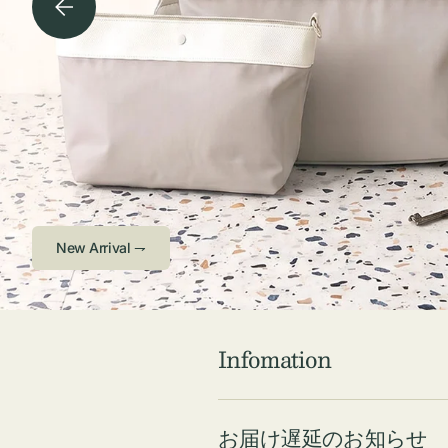
チケース他
ボ
ス
コスメ
ト
リ
ジュエリーボッ
メ
エ
クス ・ケース
ラ
ブ
インテリア
傘
ハ
ク
Check ⇁
Infomation
お届け遅延のお知らせ