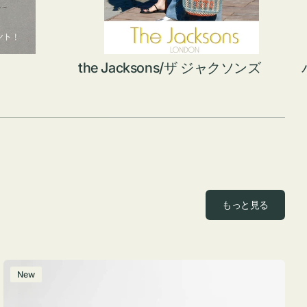
the Jacksons/ザ ジャクソンズ
もっと見る
ポ
New
ー
チ