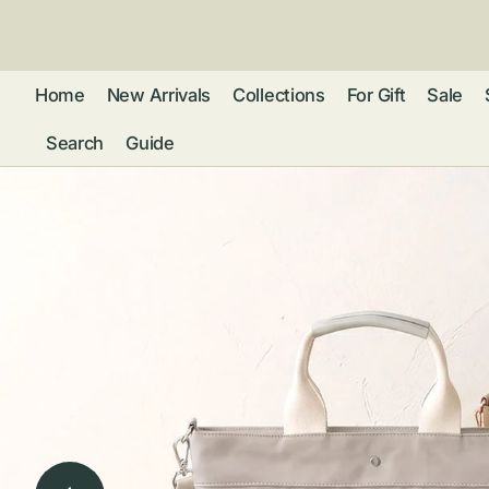
ン
ツ
に
進
Home
New Arrivals
Collections
For Gift
Sale
む
Search
Guide
フレグランス
アクセサリー
ネ
リストウォッチ
ピ
カ
バッグ
ト
リ
ファッション
シ
バ
ブ
グ
ム
ウォレット・革
バ
ー
小物
ス
ブ
ポ
ウ
ポーチ ・ メガ
ネケース・マル
ハ
扇