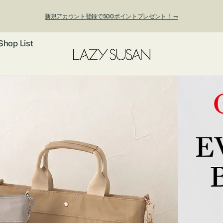
新規アカウント登録で500ポイントプレゼント！ ⇁
Shop List
夏季休業および発送停止について
ックレス
アス・イヤー
フ
ートバッグ
ング
ョルダーバッ
ッグチャー
レスレット・
・キーホルダ
ングル
マートフォン
ローチ
シェット
エア
ンドバッグ
子・ファン