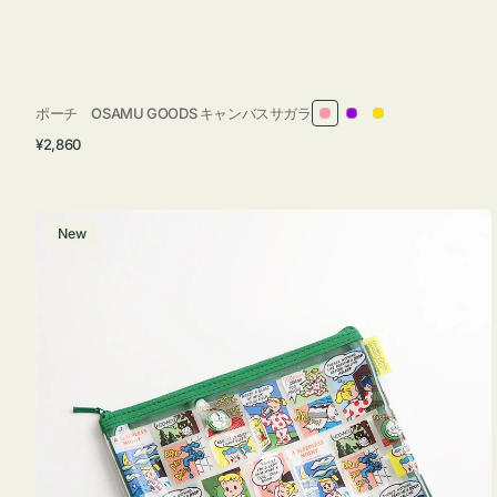
ポーチ OSAMU GOODS キャンバスサガラ
ピ
パ
イ
通
¥2,860
ン
ー
エ
常
ク
プ
ロ
価
ル
ー
格
ポ
New
ー
チ
フ
ラ
ッ
ト
OSAMU
GOODS
COMIC