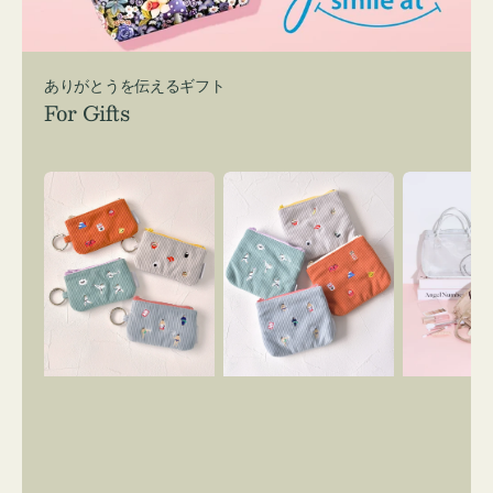
ありがとうを伝えるギフト
For Gifts
ポ
ポ
バ
ー
ー
ッ
チ
チ
グ
ミ
ミ
イ
ニ
ニ
ン
ー
ー
バ
ズ
ズ
ッ
ア
ア
グ
イ
イ
ス
コ
コ
マ
ン
ン
イ
キ
テ
リ
ー
ィ
ー