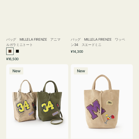
バッグ MILLELA FIRENZE アニマ
バッグ MILLELA FIRENZE ワッペ
ルガラミニトート
ン34 スエードミニ
通
¥14,300
ブ
ブ
常
通
¥16,500
ラ
ラ
価
常
バ
バ
格
ウ
ッ
価
New
New
ッ
ッ
ン
ク
格
グ
グ
MILLELA
MILLELA
FIRENZE
FIRENZE
ワ
ワ
ッ
ッ
ペ
ペ
ン
ン
34
M
ミ
ス