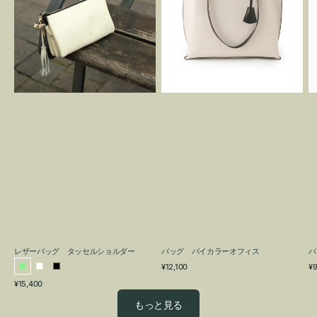
グ
カ
タ
ラ
ッ
ー
セ
オ
ル
フ
シ
ィ
ョ
ス
ル
ダ
ー
レザーバッグ タッセルショルダー
バッグ バイカラーオフィス
バ
通
通
¥12,100
¥9
ラ
ホ
ブ
常
常
通
¥15,400
イ
ワ
ラ
価
価
常
格
格
ト
イ
ッ
もっと見る
価