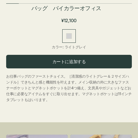
バッグ バイカラーオフィス
通
¥12,100
常
価
ラ
格
イ
カラー:
ライトグレイ
ト
グ
カートに追加する
レ
イ
お仕事バッグのファーストチョイス。［清潔感のライトグレー＆２サイズハ
ンドル］できちんと感と機能性を叶えます。メイン収納の外に大きなファス
ナーポケットとマグネットポケットを計4つ備え、文房具やガジェットなどお
仕事に必要なアイテムをすぐに取り出せます。マグネットポケットは11インチ
タブレットもはいります。