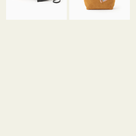
ル
ン
ガ
34
ラ
ス
ミ
エ
ニ
ー
ト
ド
ー
ミ
ト
ニ