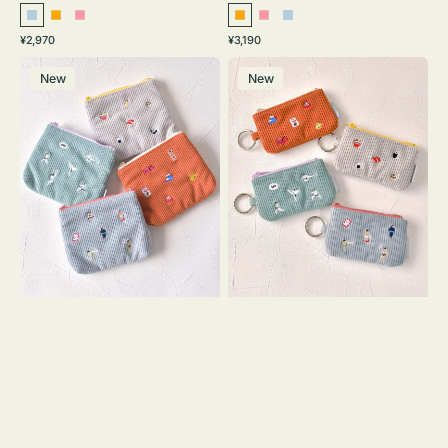
ラ
オ
ピ
オ
ピ
ラ
通
通
¥2,970
¥3,190
イ
レ
ン
レ
ン
イ
常
常
ポ
ポ
ト
ン
ク
ン
ク
ト
価
価
New
New
ー
ー
ブ
ジ
ジ
ブ
格
格
チ
チ
ル
ル
ミ
ミ
ー
ー
ニ
ニ
ー
ー
ズ
ズ
ア
ア
イ
イ
コ
コ
ン
ン
テ
キ
ィ
ー
ッ
リ
シ
ン
ュ
グ
ケ
付
ー
き