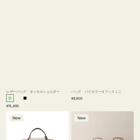
レザーバッグ タッセルショルダー
バッグ バイカラーオフィスミニ
通
¥9,900
ラ
ホ
ブ
常
通
¥15,400
イ
ワ
ラ
価
常
バ
バ
格
ト
イ
ッ
価
New
New
ッ
ッ
グ
ト
ク
格
グ
グ
リ
バ
ナ
ー