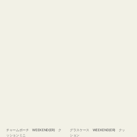
チャームポーチ WEEKEND(ER) ク
グラスケース WEEKEND(ER) クッ
ッションミニ
ション