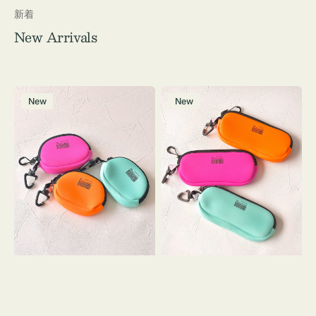
新着
New Arrivals
チ
グ
New
New
ャ
ラ
ー
ス
ム
ケ
ポ
ー
ー
ス
チ
WEEKEND(ER)
WEEKEND(ER)
ク
ク
ッ
ッ
シ
シ
ョ
ョ
ン
ン
ミ
ニ