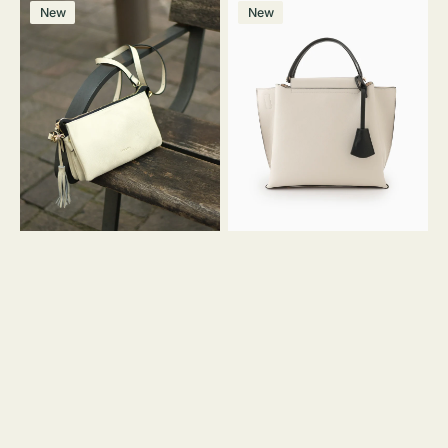
レ
バ
ン
ー
ー
ー
ン
ー
ー
ー
価
価
New
New
ザ
ッ
ジ
ン
ジ
ン
格
格
ー
グ
バ
バ
ッ
イ
グ
カ
タ
ラ
ッ
ー
セ
オ
ル
フ
シ
ィ
ョ
ス
ル
ミ
ダ
ニ
ー