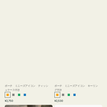
ス
付
き
ポーチ ミニーズアイコン ティッシ
ポーチ ミニーズアイコン キーリン
ュケース付き
グ付き
オ
グ
グ
ブ
オ
グ
グ
ブ
通
通
¥2,750
¥2,530
レ
レ
リ
ル
レ
レ
リ
ル
常
常