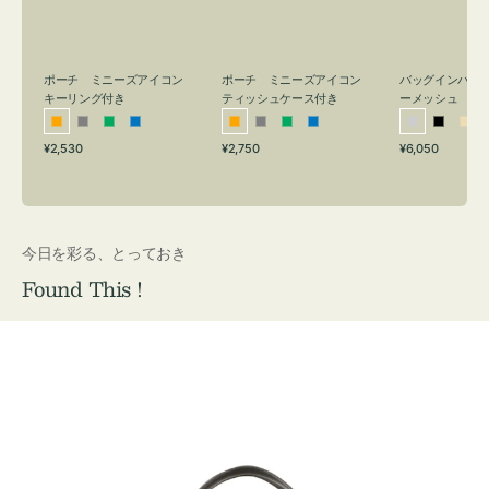
リ
ッ
メ
ン
シ
ッ
グ
ュ
シ
付
ケ
ュ
バッグインバッ
ポーチ ミニーズアイコン
ポーチ ミニーズアイコン
ーメッシュ
き
ー
キーリング付き
ティッシュケース付き
ス
シ
ブ
ベ
オ
グ
グ
ブ
オ
グ
グ
ブ
付
通
通
通
¥6,050
¥2,530
¥2,750
ル
ラ
ー
レ
レ
リ
ル
レ
レ
リ
ル
常
常
常
き
バ
ッ
ジ
ン
ー
ー
ー
ン
ー
ー
ー
価
価
価
ー
ク
ュ
ジ
ン
ジ
ン
格
格
格
今日を彩る、とっておき
Found This !