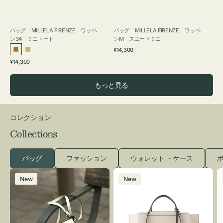
バッグ MILLELA FIRENZE ワッペ
バッグ MILLELA FIRENZE ワッペ
ン34 ミニトート
ンM スエードミニ
通
¥14,300
ブ
カ
常
通
¥14,300
ロ
ー
価
常
格
ン
キ
価
もっと見る
ズ
格
コレクション
Collections
バッグ
ファッション
ウォレット ・ケース
ポ
レ
バ
New
New
ザ
ッ
ー
グ
バ
バ
ッ
イ