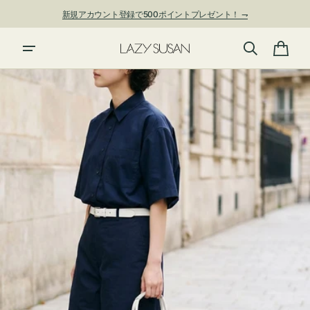
ン
新規アカウント登録で500ポイントプレゼント！ ⇁
ツ
に
進
カ
む
ー
ト