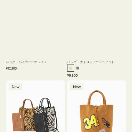
バッグ バイカラーオフィス
バッグ ナイロンフナ２コセット
通
¥12,100
ベ
グ
常
通
¥9,900
ー
レ
価
常
バ
バ
格
ジ
ー
価
New
New
ッ
ッ
ュ
格
グ
グ
MILLELA
MILLELA
FIRENZE
FIRENZE
ア
ワ
ニ
ッ
マ
ペ