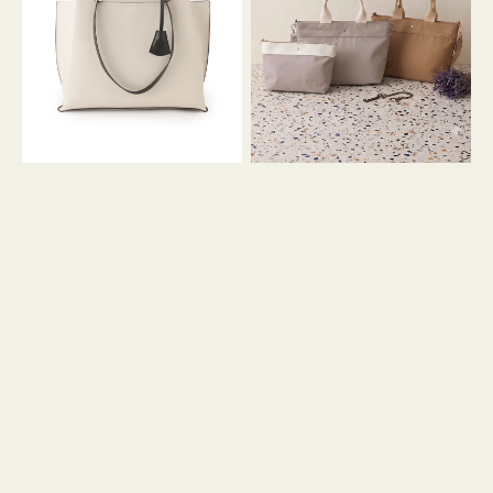
イ
イ
ン
カ
ロ
ラ
ン
ー
フ
オ
ナ
フ
２
ィ
コ
ス
セ
ッ
ト