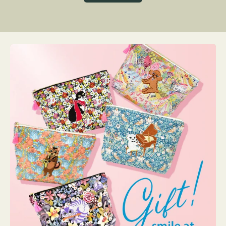
グ
ト
ク
格
リ
ー
ン