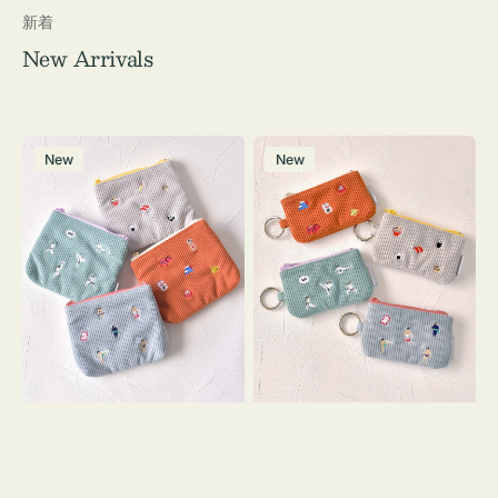
新着
New Arrivals
ポ
ポ
New
New
ー
ー
チ
チ
ミ
ミ
ニ
ニ
ー
ー
ズ
ズ
ア
ア
イ
イ
コ
コ
ン
ン
テ
キ
ィ
ー
ッ
リ
シ
ン