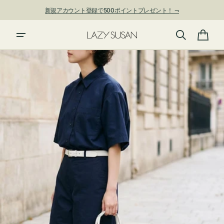
ン
新規アカウント登録で500ポイントプレゼント！ ⇁
ツ
に
進
カ
む
ー
ト