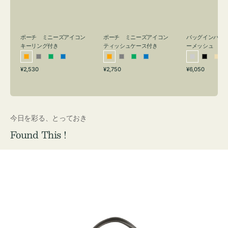
リ
ッ
メ
ン
シ
ッ
グ
ュ
シ
付
ケ
ュ
バッグインバッ
ポーチ ミニーズアイコン
ポーチ ミニーズアイコン
ーメッシュ
き
ー
キーリング付き
ティッシュケース付き
ス
シ
ブ
ベ
オ
グ
グ
ブ
オ
グ
グ
ブ
付
通
通
通
¥6,050
¥2,530
¥2,750
ル
ラ
ー
レ
レ
リ
ル
レ
レ
リ
ル
常
常
常
き
バ
ッ
ジ
ン
ー
ー
ー
ン
ー
ー
ー
価
価
価
ー
ク
ュ
ジ
ン
ジ
ン
格
格
格
今日を彩る、とっておき
Found This !