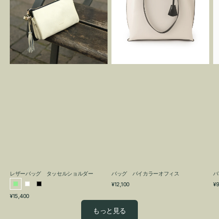
グ
カ
タ
ラ
ッ
ー
セ
オ
ル
フ
シ
ィ
ョ
ス
ル
ダ
ー
レザーバッグ タッセルショルダー
バッグ バイカラーオフィス
バ
通
通
¥12,100
¥9
ラ
ホ
ブ
常
常
通
¥15,400
イ
ワ
ラ
価
価
常
格
格
ト
イ
ッ
もっと見る
価