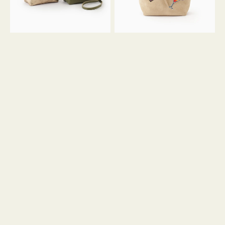
ン
ン
34
M
ミ
ス
ニ
エ
ト
ー
ー
ド
ト
ミ
ニ