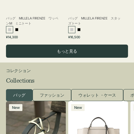
バッグ MILLELA FIRENZE ワッペ
バッグ MILLELA FIRENZE スタッ
ンM ミニトート
ズトート
シ
ブ
シ
ブ
通
通
¥14,300
¥16,500
ル
ラ
ル
ラ
常
常
バ
ッ
バ
ッ
価
価
もっと見る
ー
ク
ー
ク
格
格
コレクション
Collections
バッグ
ファッション
ウォレット ・ケース
ポ
レ
バ
New
New
ザ
ッ
ー
グ
バ
バ
ッ
イ