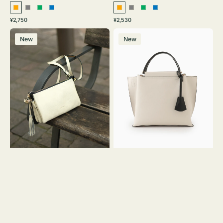
オ
グ
グ
ブ
オ
グ
グ
ブ
通
通
¥2,750
¥2,530
レ
レ
リ
ル
レ
レ
リ
ル
常
常
レ
バ
ン
ー
ー
ー
ン
ー
ー
ー
価
価
New
New
ザ
ッ
ジ
ン
ジ
ン
格
格
ー
グ
バ
バ
ッ
イ
グ
カ
タ
ラ
ッ
ー
セ
オ
ル
フ
シ
ィ
ョ
ス
ル
ミ
ダ
ニ
ー