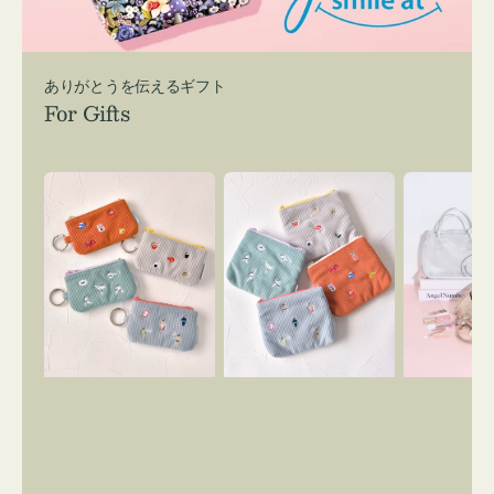
ありがとうを伝えるギフト
For Gifts
ポ
ポ
バ
ー
ー
ッ
チ
チ
グ
ミ
ミ
イ
ニ
ニ
ン
ー
ー
バ
ズ
ズ
ッ
ア
ア
グ
イ
イ
ス
コ
コ
マ
ン
ン
イ
キ
テ
リ
ー
ィ
ー