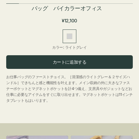
バッグ バイカラーオフィス
通
¥12,100
常
価
ラ
格
イ
カラー:
ライトグレイ
ト
グ
カートに追加する
レ
イ
お仕事バッグのファーストチョイス。［清潔感のライトグレー＆２サイズハ
ンドル］できちんと感と機能性を叶えます。メイン収納の外に大きなファス
ナーポケットとマグネットポケットを計4つ備え、文房具やガジェットなどお
仕事に必要なアイテムをすぐに取り出せます。マグネットポケットは11インチ
タブレットもはいります。