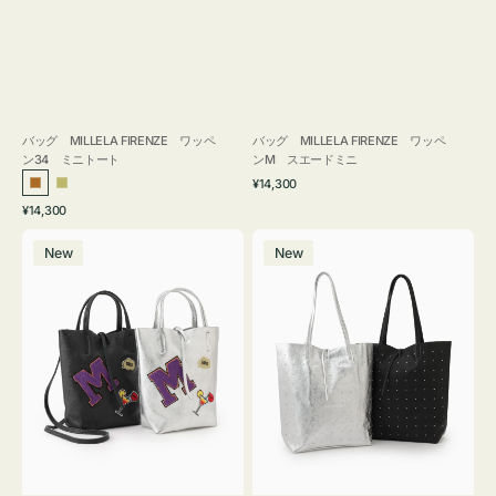
バッグ MILLELA FIRENZE ワッペ
バッグ MILLELA FIRENZE ワッペ
ン34 ミニトート
ンM スエードミニ
通
¥14,300
ブ
カ
常
通
¥14,300
ロ
ー
価
常
バ
バ
格
ン
キ
価
New
New
ッ
ッ
ズ
格
グ
グ
MILLELA
MILLELA
FIRENZE
FIRENZE
ワ
ス
ッ
タ
ペ
ッ
ン
ズ
M
ト
ミ
ー