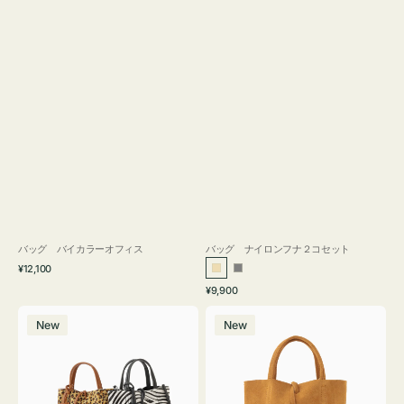
バッグ バイカラーオフィス
バッグ ナイロンフナ２コセット
通
¥12,100
ベ
グ
常
通
¥9,900
ー
レ
価
常
バ
バ
格
ジ
ー
価
New
New
ッ
ッ
ュ
格
グ
グ
MILLELA
MILLELA
FIRENZE
FIRENZE