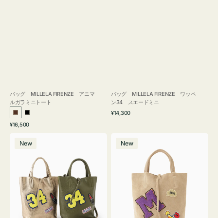
バッグ MILLELA FIRENZE アニマ
バッグ MILLELA FIRENZE ワッペ
ルガラミニトート
ン34 スエードミニ
通
¥14,300
ブ
ブ
常
通
¥16,500
ラ
ラ
価
常
バ
バ
格
ウ
ッ
価
New
New
ッ
ッ
ン
ク
格
グ
グ
MILLELA
MILLELA
FIRENZE
FIRENZE
ワ
ワ
ッ
ッ
ペ
ペ