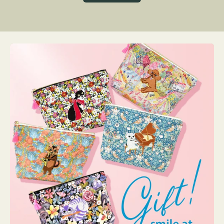
グ
ト
ク
格
リ
ー
ン