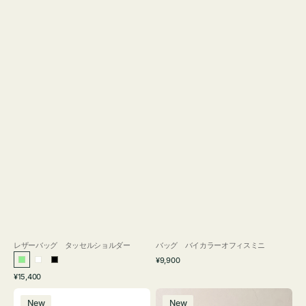
レザーバッグ タッセルショルダー
バッグ バイカラーオフィスミニ
通
¥9,900
ラ
ホ
ブ
常
通
¥15,400
イ
ワ
ラ
価
常
バ
バ
格
ト
イ
ッ
価
New
New