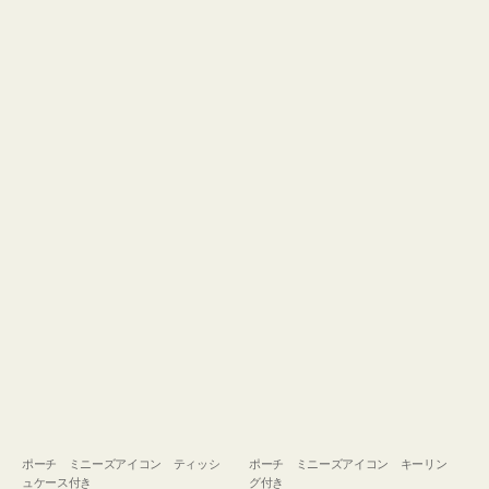
ュ
グ
ケ
付
ー
き
ス
付
き
ポーチ ミニーズアイコン ティッシ
ポーチ ミニーズアイコン キーリン
ュケース付き
グ付き