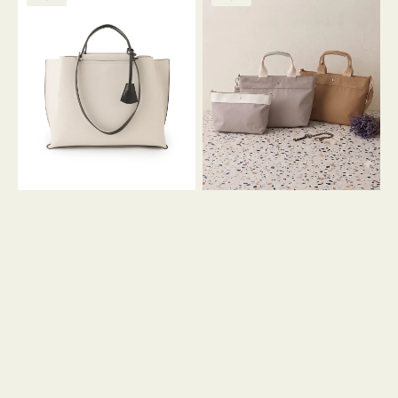
ッ
ッ
グ
ト
ク
格
グ
グ
リ
バ
ナ
ー
イ
イ
ン
カ
ロ
ラ
ン
ー
フ
オ
ナ
フ
２
ィ
コ
ス
セ
ッ
ト