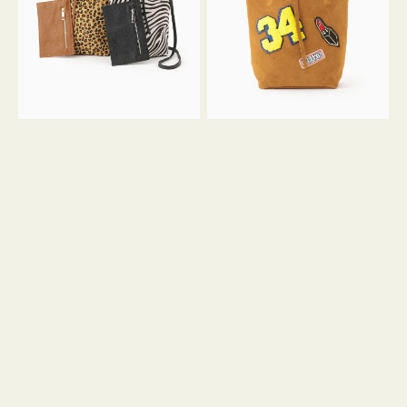
ア
ワ
ニ
ッ
マ
ペ
ル
ン
ガ
34
ラ
ス
ミ
エ
ニ
ー
ト
ド
ー
ミ
ト
ニ