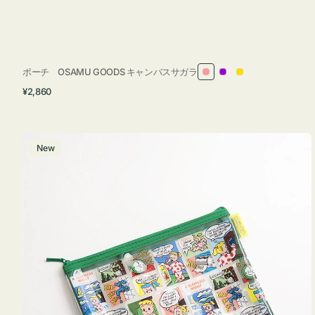
ポーチ OSAMU GOODS キャンバスサガラ
ピ
パ
イ
通
¥2,860
ン
ー
エ
常
ク
プ
ロ
価
ル
ー
格
ポ
New
ー
チ
フ
ラ
ッ
ト
OSAMU
GOODS
COMIC