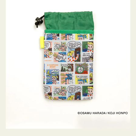
ケ
ー
ス
OSAMU
GOODS
COMIC