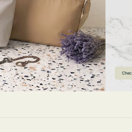
ストンバッグ
トール・ハッ
・グローブ
ュック
ガネ・サング
コバッグ・サ
ス・ルーペ
バッグ
ンカチ・ソッ
ス