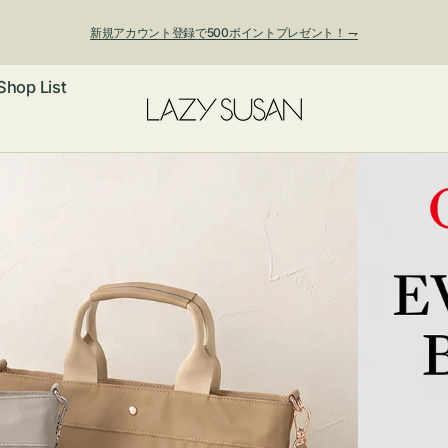
新規アカウント登録で500ポイントプレゼント！ ⇁
Shop List
ックレス
アス・イヤー
フ
ートバッグ
ング
ョルダーバッ
ッグチャー
レスレット・
・キーホルダ
ングル
マートフォン
ローチ
シェット
エア
ンドバッグ
子・ファン