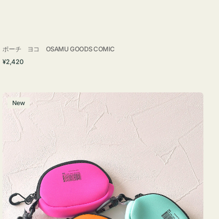
ポーチ ヨコ OSAMU GOODS COMIC
通
¥2,420
常
価
格
チ
New
ャ
ー
ム
ポ
ー
チ
WEEKEND(ER)
ク
ッ
シ