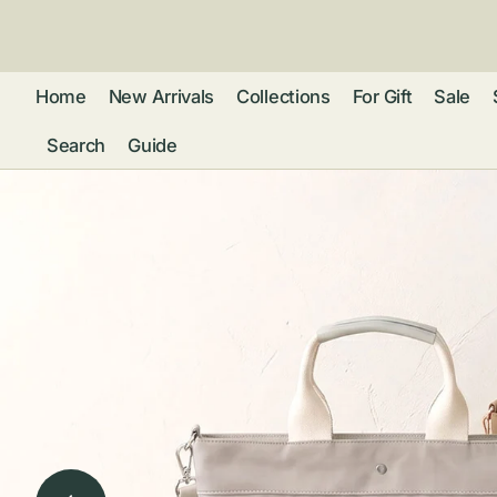
ン
ツ
に
進
Home
New Arrivals
Collections
For Gift
Sale
む
Search
Guide
フレグランス
アクセサリー
ネ
リストウォッチ
ピ
カ
バッグ
ト
リ
ファッション
シ
バ
ブ
グ
ム
ウォレット・革
バ
ー
小物
ス
ブ
ポ
ウ
ポーチ ・ メガ
ネケース・マル
ハ
扇