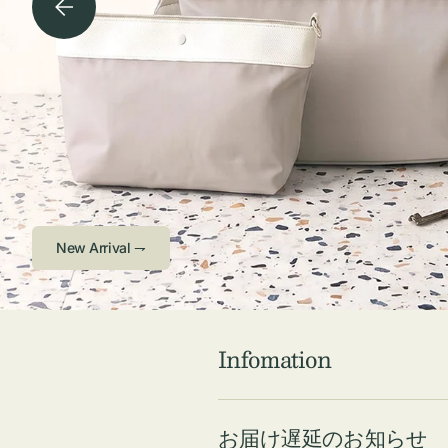
チケース他
ボ
ス
コスメ
ト
リ
ジュエリーボッ
メ
エ
クス ・ケース
ラ
ブ
インテリア
傘
ハ
ク
Check ⇁
Infomation
お届け遅延のお知らせ