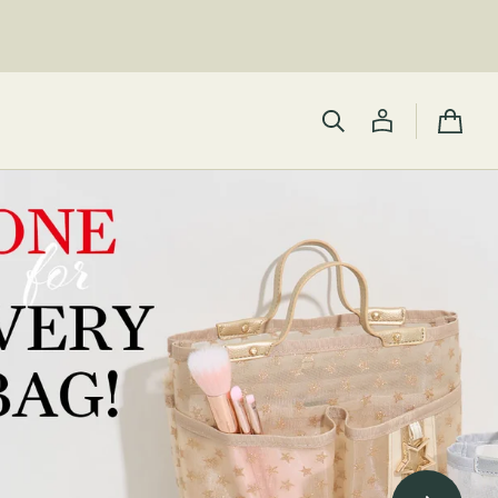
カ
ー
ト