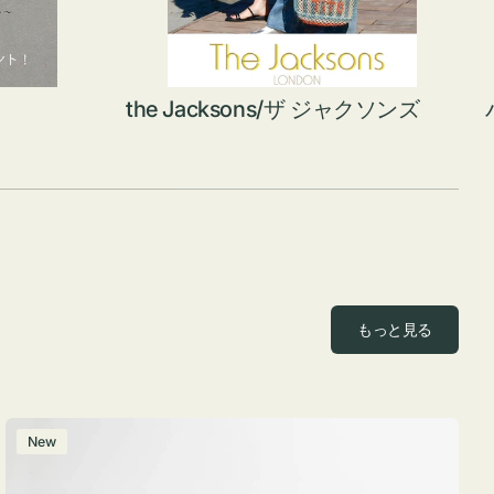
the Jacksons/ザ ジャクソンズ
もっと見る
ポ
New
ー
チ