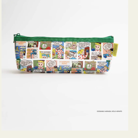
ヨ
コ
OSAMU
GOODS
COMIC