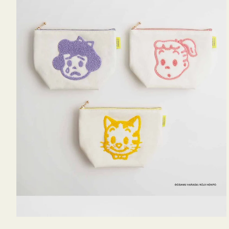
OSAMU
GOODS
キ
ャ
ン
バ
ス
サ
ガ
ラ