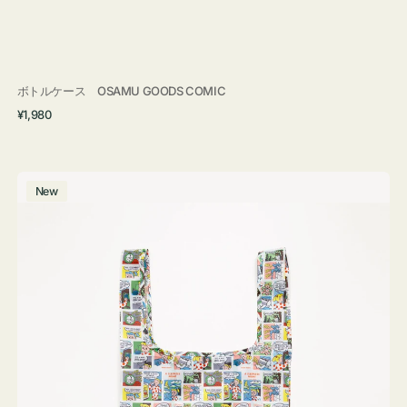
ボトルケース OSAMU GOODS COMIC
通
¥1,980
常
価
格
エ
New
コ
バ
ッ
グ
Ｓ
OSAMU
GOODS
COMIC