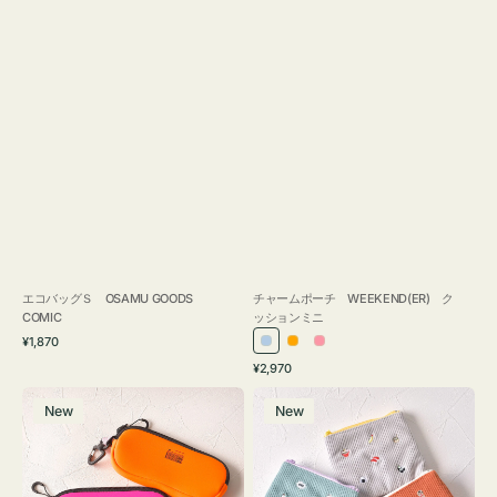
エコバッグＳ OSAMU GOODS
チャームポーチ WEEKEND(ER) ク
COMIC
ッションミニ
通
¥1,870
ラ
オ
ピ
常
通
¥2,970
イ
レ
ン
価
常
グ
ポ
格
ト
ン
ク
価
New
New
ラ
ー
ブ
ジ
格
ス
チ
ル
ケ
ミ
ー
ー
ニ