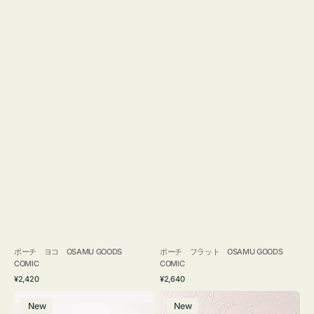
ポーチ ヨコ OSAMU GOODS
ポーチ フラット OSAMU GOODS
COMIC
COMIC
通
通
¥2,420
¥2,640
常
常
エ
チ
価
価
New
New
コ
ャ
格
格