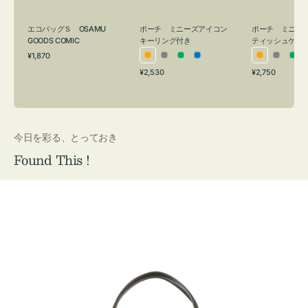
グ
ュ
付
ケ
エコバッグＳ OSAMU
ポーチ ミニーズアイコン
ポーチ ミニー
き
ー
GOODS COMIC
キーリング付き
ティッシュケー
通
ス
¥1,870
オ
グ
グ
ブ
オ
グ
グ
常
付
通
通
¥2,530
¥2,750
レ
レ
リ
ル
レ
レ
リ
価
常
常
き
格
ン
ー
ー
ー
ン
ー
ー
価
価
ジ
ン
ジ
ン
格
格
今日を彩る、とっておき
Found This !