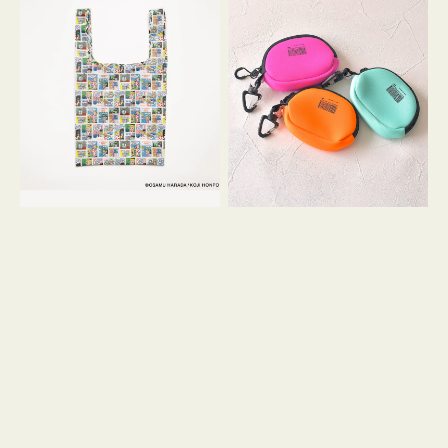
バ
ー
ッ
ム
グ
ポ
Ｓ
ー
OSAMU
チ
GOODS
WEEKEND(ER)
COMIC
ク
ッ
シ
ョ
ン
ミ
ニ