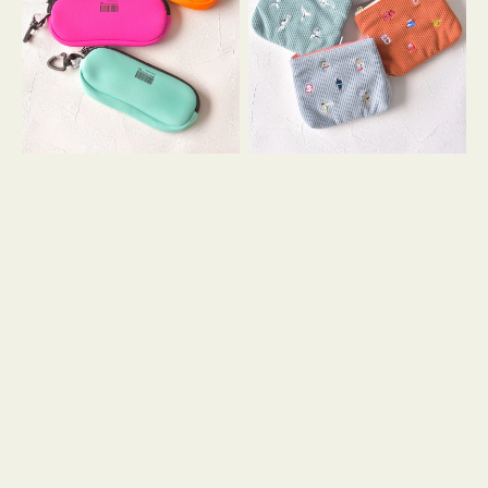
ス
ー
WEEKEND(ER)
ズ
ク
ア
ッ
イ
シ
コ
ョ
ン
ン
テ
ィ
ッ
シ
ュ
ケ
ー
ス
付
き