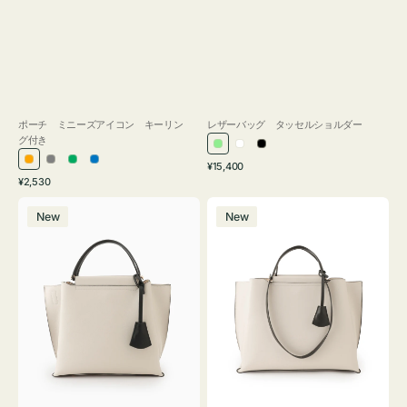
ポーチ ミニーズアイコン キーリン
レザーバッグ タッセルショルダー
グ付き
ラ
ホ
ブ
通
オ
グ
グ
ブ
¥15,400
イ
ワ
ラ
通
常
¥2,530
レ
レ
リ
ル
ト
イ
ッ
常
価
バ
バ
ン
ー
ー
ー
グ
ト
ク
価
格
New
New
ッ
ッ
ジ
ン
格
リ
グ
グ
ー
バ
バ
ン
イ
イ
カ
カ
ラ
ラ
ー
ー
オ
オ
フ
フ
ィ
ィ