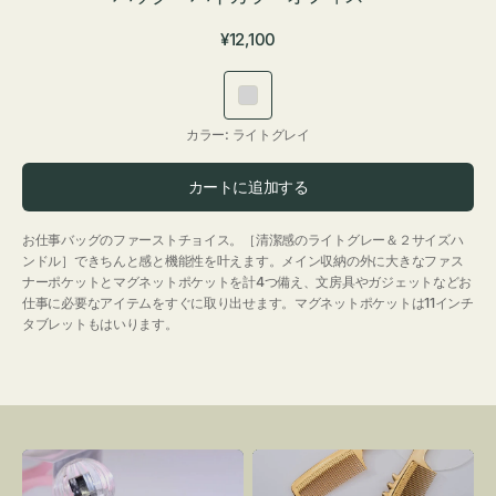
通
¥12,100
常
価
ラ
格
イ
カラー:
ライトグレイ
ト
グ
カートに追加する
レ
イ
お仕事バッグのファーストチョイス。［清潔感のライトグレー＆２サイズハ
ンドル］できちんと感と機能性を叶えます。メイン収納の外に大きなファス
ナーポケットとマグネットポケットを計4つ備え、文房具やガジェットなどお
仕事に必要なアイテムをすぐに取り出せます。マグネットポケットは11インチ
タブレットもはいります。