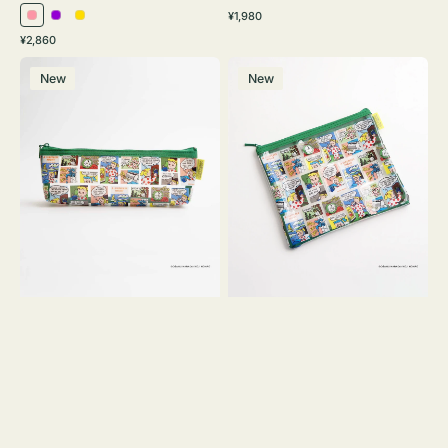
通
¥1,980
ピ
パ
イ
常
通
¥2,860
ン
ー
エ
価
常
ポ
ポ
格
ク
プ
ロ
価
New
New
ー
ー
ル
ー
格
チ
チ
ヨ
フ
コ
ラ
OSAMU
ッ
GOODS
ト
COMIC
OSAMU
GOODS
COMIC