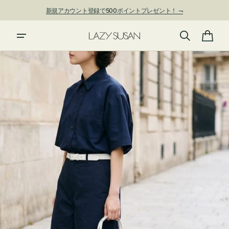
ン
新規アカウント登録で500ポイントプレゼント！ ⇁
ツ
に
進
カ
む
ー
ト