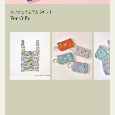
ありがとうを伝えるギフト
For Gifts
エ
ポ
ポ
コ
ー
ー
バ
チ
チ
ッ
ミ
ミ
グ
ニ
ニ
Ｓ
ー
ー
OSAMU
ズ
ズ
GOODS
ア
ア
COMIC
イ
イ
コ
コ
ン
ン
キ
テ
ー
ィ
リ
ッ
ン
シ