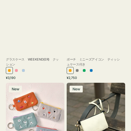
グラスケース WEEKEND(ER) クッ
ポーチ ミニーズアイコン ティッシ
ション
ュケース付き
オ
ピ
ラ
オ
グ
グ
ブ
通
通
¥3,190
¥2,750
レ
ン
イ
レ
レ
リ
ル
常
常
ポ
レ
ン
ク
ト
ン
ー
ー
ー
価
価
New
New
ー
ザ
ジ
ブ
ジ
ン
格
格
チ
ー
ル
ミ
バ
ー
ニ
ッ
ー
グ
ズ
タ
ア
ッ