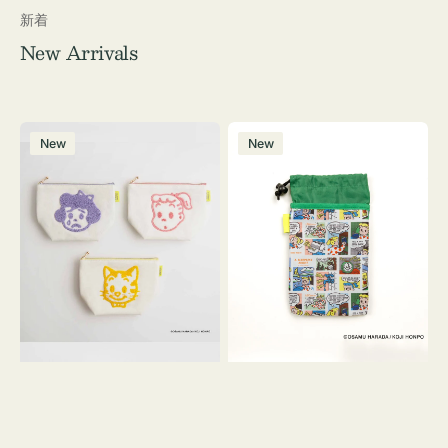
新着
New Arrivals
ポ
ボ
New
New
ー
ト
チ
ル
OSAMU
ケ
GOODS
ー
キ
ス
ャ
OSAMU
ン
GOODS
バ
COMIC
ス
サ
ガ
ラ