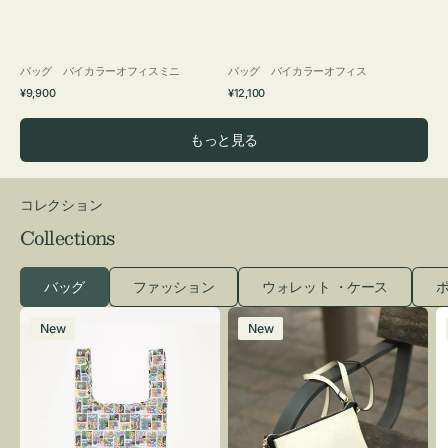
バッグ バイカラーオフィスミニ
バッグ バイカラーオフィス
通
通
¥9,900
¥12,100
常
常
価
価
もっと見る
格
格
コレクション
Collections
バッグ
ファッション
ウォレット ・ケース
ポ
エ
レ
New
New
コ
ザ
バ
ー
ッ
バ
グ
ッ
Ｓ
グ