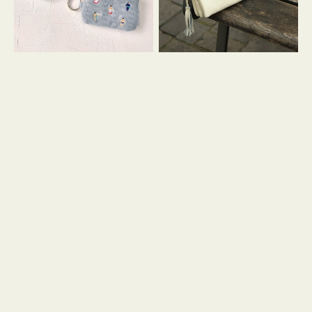
イ
セ
コ
ル
ン
シ
キ
ョ
ー
ル
リ
ダ
ン
ー
グ
付
き