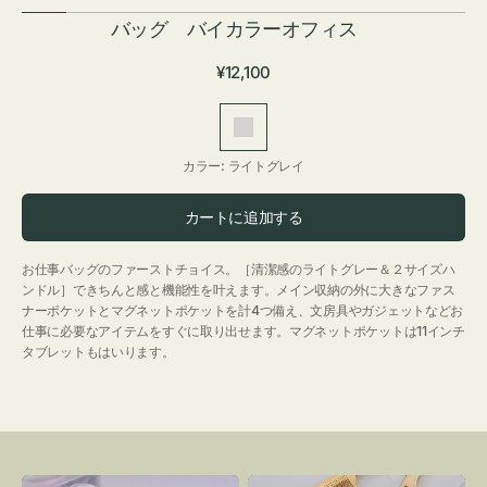
バッグ バイカラーオフィス
通
¥12,100
常
価
ラ
格
イ
カラー:
ライトグレイ
ト
グ
カートに追加する
レ
イ
お仕事バッグのファーストチョイス。［清潔感のライトグレー＆２サイズハ
ンドル］できちんと感と機能性を叶えます。メイン収納の外に大きなファス
ナーポケットとマグネットポケットを計4つ備え、文房具やガジェットなどお
仕事に必要なアイテムをすぐに取り出せます。マグネットポケットは11インチ
タブレットもはいります。