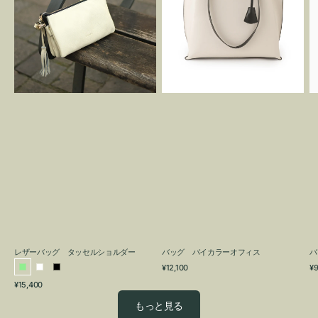
グ
カ
タ
ラ
ッ
ー
セ
オ
ル
フ
シ
ィ
ョ
ス
ル
ダ
ー
レザーバッグ タッセルショルダー
バッグ バイカラーオフィス
バ
通
通
¥12,100
¥9
ラ
ホ
ブ
常
常
通
¥15,400
イ
ワ
ラ
価
価
常
格
格
ト
イ
ッ
もっと見る
価