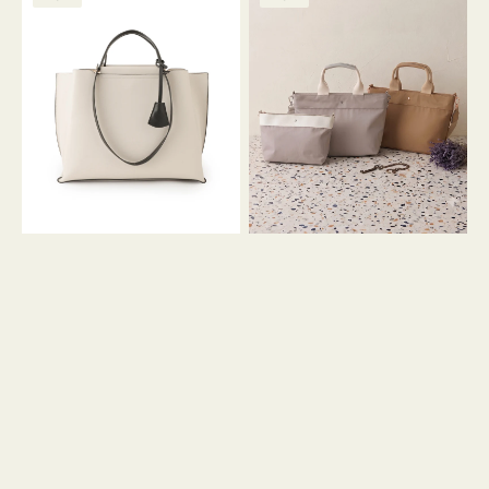
ッ
ッ
グ
ト
ク
格
グ
グ
リ
バ
ナ
ー
イ
イ
ン
カ
ロ
ラ
ン
ー
フ
オ
ナ
フ
２
ィ
コ
ス
セ
ッ
ト