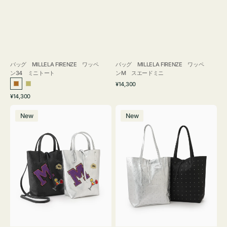
バッグ MILLELA FIRENZE ワッペ
バッグ MILLELA FIRENZE ワッペ
ン34 ミニトート
ンM スエードミニ
通
¥14,300
ブ
カ
常
通
¥14,300
ロ
ー
価
常
バ
バ
格
ン
キ
価
New
New
ッ
ッ
ズ
格
グ
グ
MILLELA
MILLELA
FIRENZE
FIRENZE
ワ
ス
ッ
タ
ペ
ッ
ン
ズ
M
ト
ミ
ー