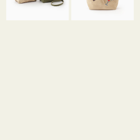
ン
ン
34
M
ミ
ス
ニ
エ
ト
ー
ー
ド
ト
ミ
ニ