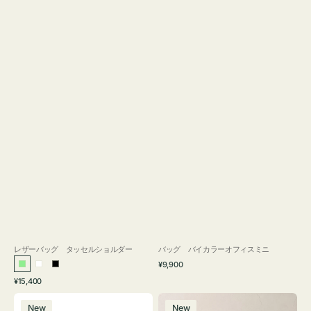
レザーバッグ タッセルショルダー
バッグ バイカラーオフィスミニ
通
¥9,900
ラ
ホ
ブ
常
通
¥15,400
イ
ワ
ラ
価
常
バ
バ
格
ト
イ
ッ
価
New
New