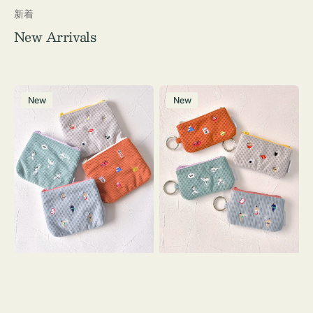
新着
New Arrivals
ポ
ポ
New
New
ー
ー
チ
チ
ミ
ミ
ニ
ニ
ー
ー
ズ
ズ
ア
ア
イ
イ
コ
コ
ン
ン
テ
キ
ィ
ー
ッ
リ
シ
ン