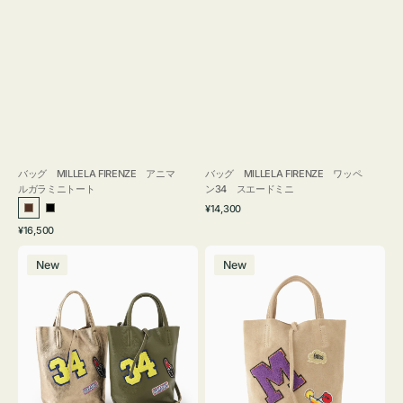
バッグ MILLELA FIRENZE アニマ
バッグ MILLELA FIRENZE ワッペ
ルガラミニトート
ン34 スエードミニ
通
¥14,300
ブ
ブ
常
通
¥16,500
ラ
ラ
価
常
バ
バ
格
ウ
ッ
価
New
New
ッ
ッ
ン
ク
格
グ
グ
MILLELA
MILLELA
FIRENZE
FIRENZE
ワ
ワ
ッ
ッ
ペ
ペ