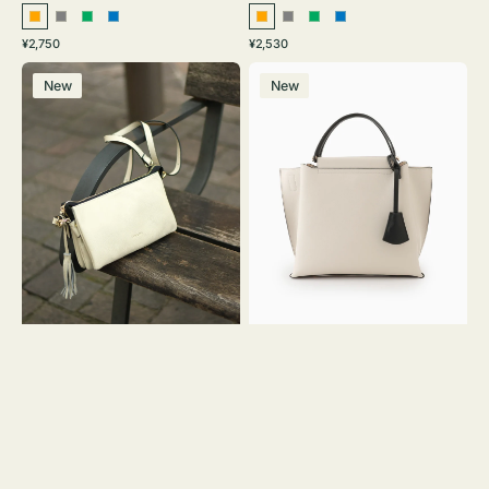
オ
グ
グ
ブ
オ
グ
グ
ブ
通
通
¥2,750
¥2,530
レ
レ
リ
ル
レ
レ
リ
ル
常
常
レ
バ
ン
ー
ー
ー
ン
ー
ー
ー
価
価
New
New
ザ
ッ
ジ
ン
ジ
ン
格
格
ー
グ
バ
バ
ッ
イ
グ
カ
タ
ラ
ッ
ー
セ
オ
ル
フ
シ
ィ
ョ
ス
ル
ミ
ダ
ニ
ー