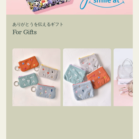
ありがとうを伝えるギフト
For Gifts
ポ
ポ
バ
ー
ー
ッ
チ
チ
グ
ミ
ミ
イ
ニ
ニ
ン
ー
ー
バ
ズ
ズ
ッ
ア
ア
グ
イ
イ
ス
コ
コ
マ
ン
ン
イ
キ
テ
リ
ー
ィ
ー