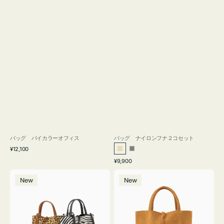
バッグ バイカラーオフィス
バッグ ナイロンフナ２コセット
通
¥12,100
ベ
グ
常
通
¥9,900
ー
レ
価
常
バ
バ
格
ジ
ー
価
New
New
ッ
ッ
ュ
格
グ
グ
MILLELA
MILLELA
FIRENZE
FIRENZE