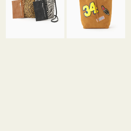
ア
ワ
ニ
ッ
マ
ペ
ル
ン
ガ
34
ラ
ス
ミ
エ
ニ
ー
ト
ド
ー
ミ
ト
ニ