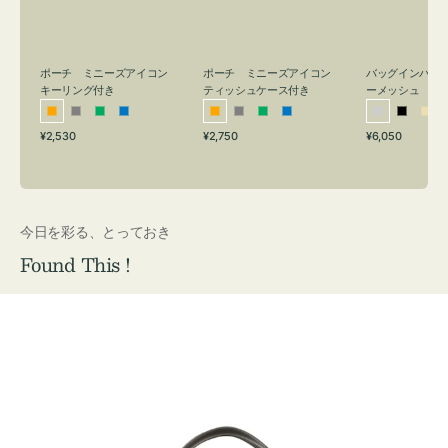
リ
ッ
メ
ン
シ
ッ
グ
ュ
シ
付
ケ
ュ
バッグインバッ
ポーチ ミニーズアイコン
ポーチ ミニーズアイコン
ーメッシュ
き
ー
キーリング付き
ティッシュケース付き
ス
シ
ブ
ベ
オ
グ
グ
ブ
オ
グ
グ
ブ
付
通
通
通
¥6,050
¥2,530
¥2,750
ル
ラ
ー
レ
レ
リ
ル
レ
レ
リ
ル
常
常
常
き
バ
ッ
ジ
ン
ー
ー
ー
ン
ー
ー
ー
価
価
価
ー
ク
ュ
ジ
ン
ジ
ン
格
格
格
今日を彩る、とっておき
Found This !