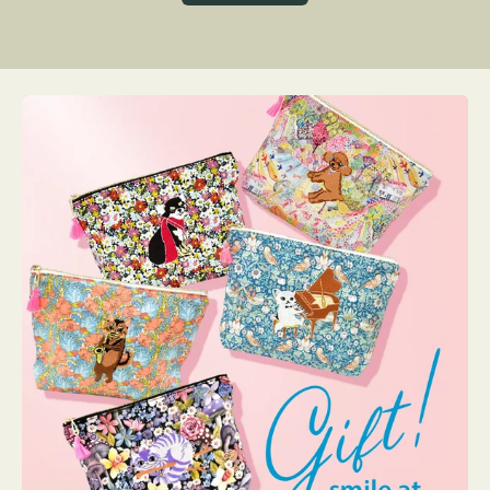
グ
ト
ク
格
リ
ー
ン