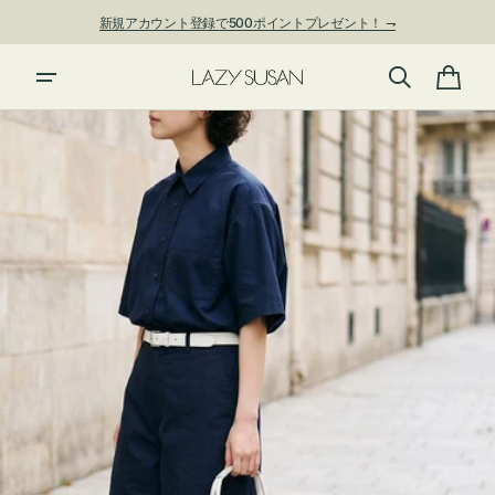
ン
新規アカウント登録で500ポイントプレゼント！ ⇁
ツ
に
進
カ
む
ー
ト