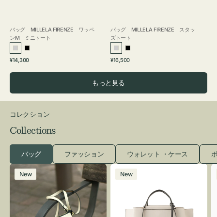
バッグ MILLELA FIRENZE ワッペ
バッグ MILLELA FIRENZE スタッ
ンM ミニトート
ズトート
シ
ブ
シ
ブ
通
通
¥14,300
¥16,500
ル
ラ
ル
ラ
常
常
バ
ッ
バ
ッ
価
価
もっと見る
ー
ク
ー
ク
格
格
コレクション
Collections
バッグ
ファッション
ウォレット ・ケース
ポ
レ
バ
New
New
ザ
ッ
ー
グ
バ
バ
ッ
イ