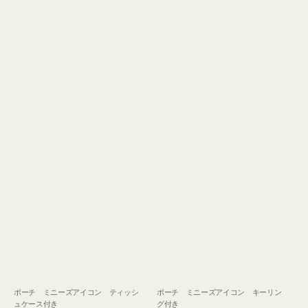
ュ
グ
ケ
付
ー
き
ス
付
き
ポーチ ミニーズアイコン ティッシ
ポーチ ミニーズアイコン キーリン
ュケース付き
グ付き