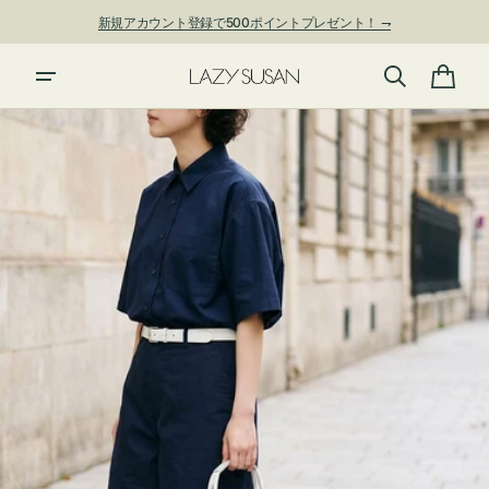
ン
新規アカウント登録で500ポイントプレゼント！ ⇁
ツ
に
進
カ
む
ー
ト