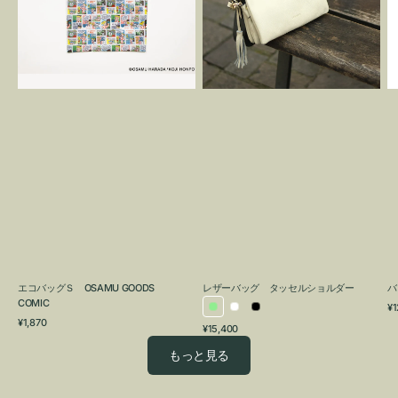
OSAMU
タ
GOODS
ッ
COMIC
セ
ル
シ
ョ
ル
ダ
ー
エコバッグＳ OSAMU GOODS
レザーバッグ タッセルショルダー
バ
COMIC
通
¥1
ラ
ホ
ブ
通
常
¥1,870
通
¥15,400
イ
ワ
ラ
常
価
常
価
格
ト
イ
ッ
もっと見る
価
格
グ
ト
ク
格
リ