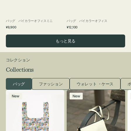
バッグ バイカラーオフィスミニ
バッグ バイカラーオフィス
通
通
¥9,900
¥12,100
常
常
価
価
もっと見る
格
格
コレクション
Collections
バッグ
ファッション
ウォレット ・ケース
ポ
エ
レ
New
New
コ
ザ
バ
ー
ッ
バ
グ
ッ
Ｓ
グ