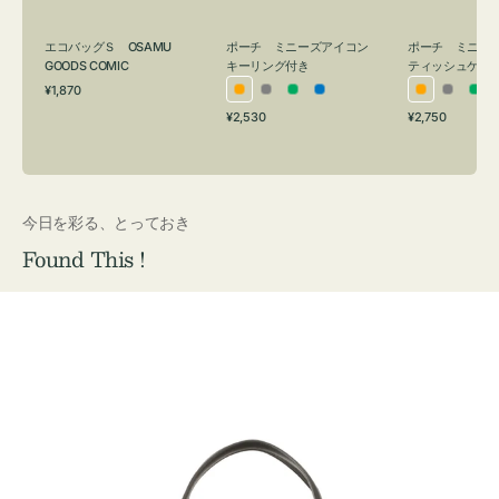
グ
ュ
付
ケ
エコバッグＳ OSAMU
ポーチ ミニーズアイコン
ポーチ ミニー
き
ー
GOODS COMIC
キーリング付き
ティッシュケー
通
ス
¥1,870
オ
グ
グ
ブ
オ
グ
グ
常
付
通
通
¥2,530
¥2,750
レ
レ
リ
ル
レ
レ
リ
価
常
常
き
格
ン
ー
ー
ー
ン
ー
ー
価
価
ジ
ン
ジ
ン
格
格
今日を彩る、とっておき
Found This !