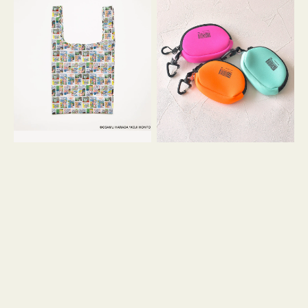
バ
ー
ッ
ム
グ
ポ
Ｓ
ー
OSAMU
チ
GOODS
WEEKEND(ER)
COMIC
ク
ッ
シ
ョ
ン
ミ
ニ