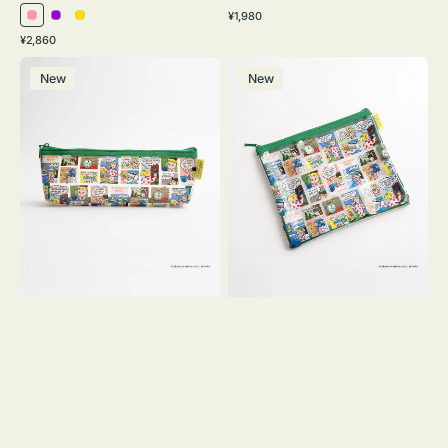
通
¥1,980
ピ
パ
イ
常
通
¥2,860
ン
ー
エ
価
常
ポ
ポ
格
ク
プ
ロ
価
New
New
ー
ー
ル
ー
格
チ
チ
ヨ
フ
コ
ラ
OSAMU
ッ
GOODS
ト
COMIC
OSAMU
GOODS
COMIC