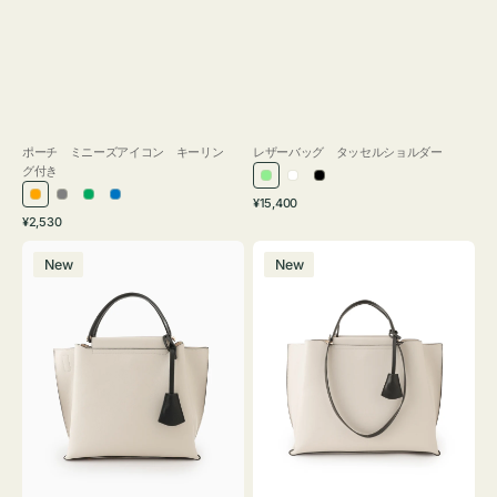
ポーチ ミニーズアイコン キーリン
レザーバッグ タッセルショルダー
グ付き
ラ
ホ
ブ
通
オ
グ
グ
ブ
¥15,400
イ
ワ
ラ
通
常
¥2,530
レ
レ
リ
ル
ト
イ
ッ
常
価
バ
バ
ン
ー
ー
ー
グ
ト
ク
価
格
New
New
ッ
ッ
ジ
ン
格
リ
グ
グ
ー
バ
バ
ン
イ
イ
カ
カ
ラ
ラ
ー
ー
オ
オ
フ
フ
ィ
ィ