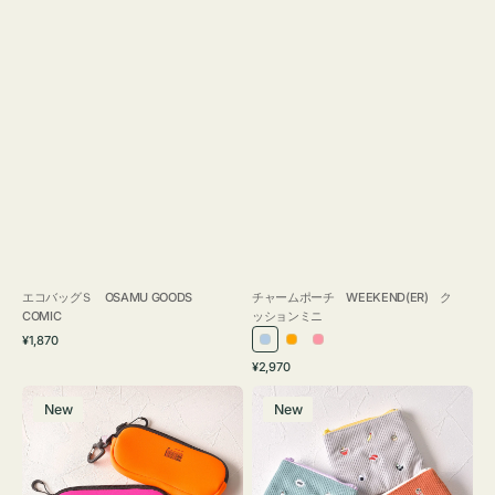
エコバッグＳ OSAMU GOODS
チャームポーチ WEEKEND(ER) ク
COMIC
ッションミニ
通
¥1,870
ラ
オ
ピ
常
通
¥2,970
イ
レ
ン
価
常
グ
ポ
格
ト
ン
ク
価
New
New
ラ
ー
ブ
ジ
格
ス
チ
ル
ケ
ミ
ー
ー
ニ