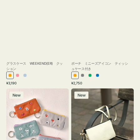
グラスケース WEEKEND(ER) クッ
ポーチ ミニーズアイコン ティッシ
ション
ュケース付き
オ
ピ
ラ
オ
グ
グ
ブ
通
通
¥3,190
¥2,750
レ
ン
イ
レ
レ
リ
ル
常
常
ポ
レ
ン
ク
ト
ン
ー
ー
ー
価
価
New
New
ー
ザ
ジ
ブ
ジ
ン
格
格
チ
ー
ル
ミ
バ
ー
ニ
ッ
ー
グ
ズ
タ
ア
ッ