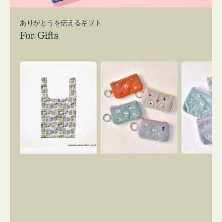
ありがとうを伝えるギフト
For Gifts
エ
ポ
ポ
コ
ー
ー
バ
チ
チ
ッ
ミ
ミ
グ
ニ
ニ
Ｓ
ー
ー
OSAMU
ズ
ズ
GOODS
ア
ア
COMIC
イ
イ
コ
コ
ン
ン
キ
テ
ー
ィ
リ
ッ
ン
シ