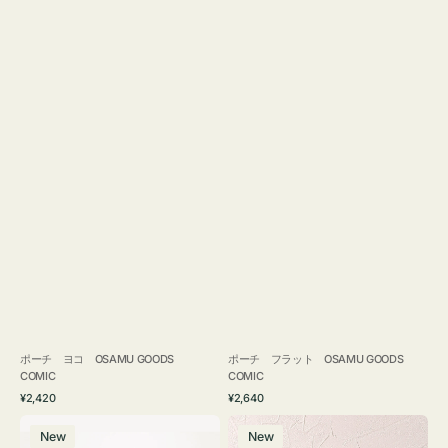
ポーチ ヨコ OSAMU GOODS
ポーチ フラット OSAMU GOODS
COMIC
COMIC
通
通
¥2,420
¥2,640
常
常
エ
チ
価
価
New
New
コ
ャ
格
格