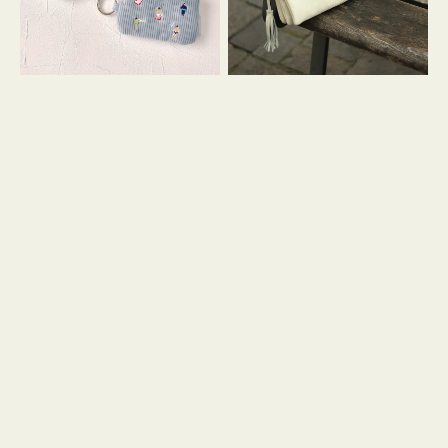
イ
セ
コ
ル
ン
シ
キ
ョ
ー
ル
リ
ダ
ン
ー
グ
付
き