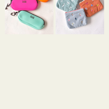
ス
ー
WEEKEND(ER)
ズ
ク
ア
ッ
イ
シ
コ
ョ
ン
ン
テ
ィ
ッ
シ
ュ
ケ
ー
ス
付
き