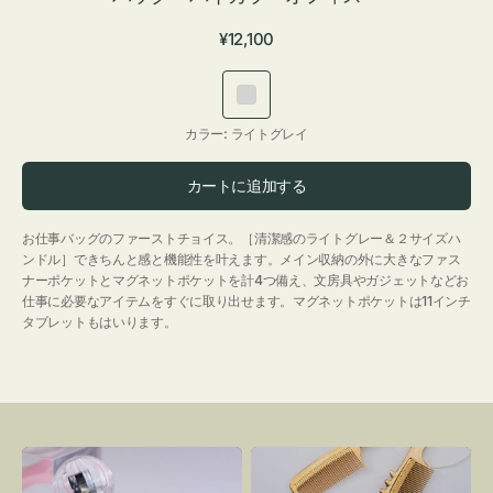
通
¥12,100
常
価
ラ
格
イ
カラー:
ライトグレイ
ト
グ
カートに追加する
レ
イ
お仕事バッグのファーストチョイス。［清潔感のライトグレー＆２サイズハ
ンドル］できちんと感と機能性を叶えます。メイン収納の外に大きなファス
ナーポケットとマグネットポケットを計4つ備え、文房具やガジェットなどお
仕事に必要なアイテムをすぐに取り出せます。マグネットポケットは11インチ
タブレットもはいります。