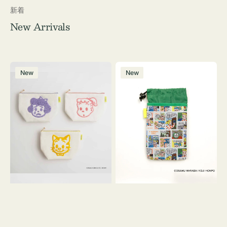
新着
New Arrivals
ポ
ボ
New
New
ー
ト
チ
ル
OSAMU
ケ
GOODS
ー
キ
ス
ャ
OSAMU
ン
GOODS
バ
COMIC
ス
サ
ガ
ラ