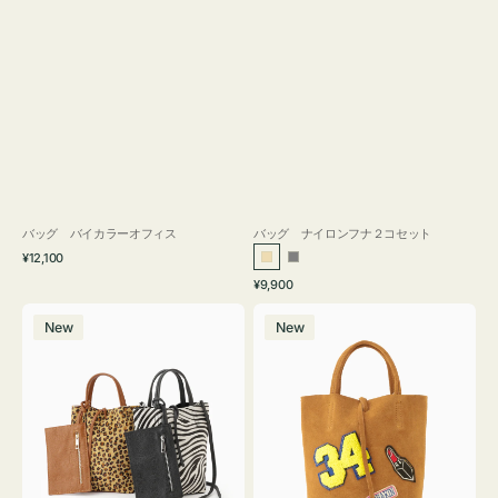
バッグ バイカラーオフィス
バッグ ナイロンフナ２コセット
通
¥12,100
ベ
グ
常
通
¥9,900
ー
レ
価
常
バ
バ
格
ジ
ー
価
New
New
ッ
ッ
ュ
格
グ
グ
MILLELA
MILLELA
FIRENZE
FIRENZE
ア
ワ
ニ
ッ
マ
ペ