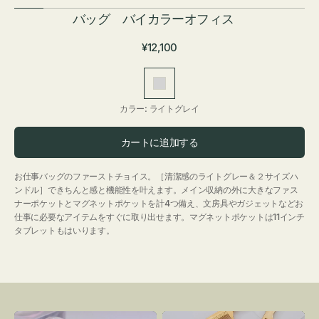
バッグ バイカラーオフィス
通
¥12,100
常
価
ラ
格
イ
カラー:
ライトグレイ
ト
グ
カートに追加する
レ
イ
お仕事バッグのファーストチョイス。［清潔感のライトグレー＆２サイズハ
ンドル］できちんと感と機能性を叶えます。メイン収納の外に大きなファス
ナーポケットとマグネットポケットを計4つ備え、文房具やガジェットなどお
仕事に必要なアイテムをすぐに取り出せます。マグネットポケットは11インチ
タブレットもはいります。