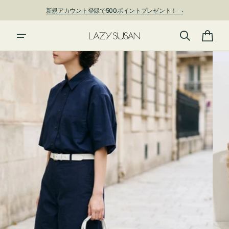
ン
新規アカウント登録で500ポイントプレゼント！ ⇁
ツ
に
進
カ
む
ー
ト