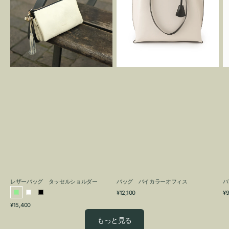
グ
カ
タ
ラ
ッ
ー
セ
オ
ル
フ
シ
ィ
ョ
ス
ル
ダ
ー
レザーバッグ タッセルショルダー
バッグ バイカラーオフィス
バ
通
通
¥12,100
¥9
ラ
ホ
ブ
常
常
通
¥15,400
イ
ワ
ラ
価
価
常
格
格
ト
イ
ッ
もっと見る
価