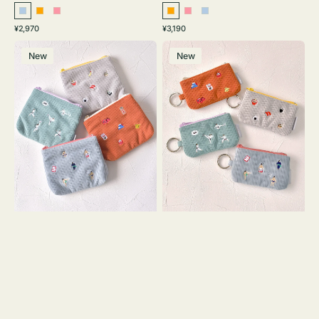
ラ
オ
ピ
オ
ピ
ラ
通
通
¥2,970
¥3,190
イ
レ
ン
レ
ン
イ
常
常
ポ
ポ
ト
ン
ク
ン
ク
ト
価
価
New
New
ー
ー
ブ
ジ
ジ
ブ
格
格
チ
チ
ル
ル
ミ
ミ
ー
ー
ニ
ニ
ー
ー
ズ
ズ
ア
ア
イ
イ
コ
コ
ン
ン
テ
キ
ィ
ー
ッ
リ
シ
ン
ュ
グ
ケ
付
ー
き