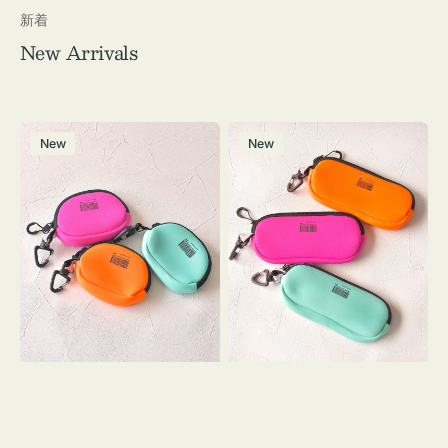
新着
New Arrivals
チ
グ
New
New
ャ
ラ
ー
ス
ム
ケ
ポ
ー
ー
ス
チ
WEEKEND(ER)
WEEKEND(ER)
ク
ク
ッ
ッ
シ
シ
ョ
ョ
ン
ン
ミ
ニ