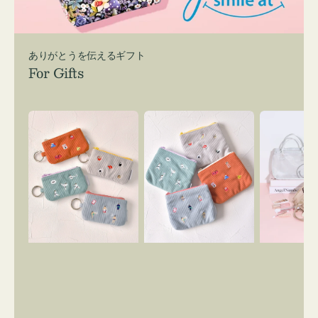
ありがとうを伝えるギフト
For Gifts
ポ
ポ
バ
ー
ー
ッ
チ
チ
グ
ミ
ミ
イ
ニ
ニ
ン
ー
ー
バ
ズ
ズ
ッ
ア
ア
グ
イ
イ
ス
コ
コ
マ
ン
ン
イ
キ
テ
リ
ー
ィ
ー