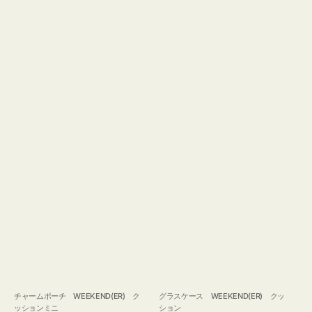
チャームポーチ WEEKEND(ER) ク
グラスケース WEEKEND(ER) クッ
ッションミニ
ション