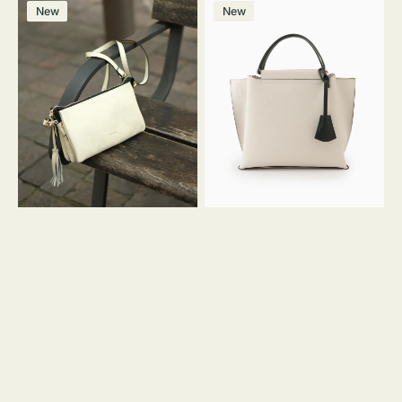
レ
バ
ン
ー
ー
ー
ン
ー
ー
ー
価
価
New
New
ザ
ッ
ジ
ン
ジ
ン
格
格
ー
グ
バ
バ
ッ
イ
グ
カ
タ
ラ
ッ
ー
セ
オ
ル
フ
シ
ィ
ョ
ス
ル
ミ
ダ
ニ
ー