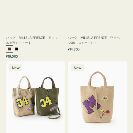
バッグ MILLELA FIRENZE アニマ
バッグ MILLELA FIRENZE ワッペ
ルガラミニトート
ン34 スエードミニ
通
¥14,300
ブ
ブ
常
通
¥16,500
ラ
ラ
価
常
バ
バ
格
ウ
ッ
価
New
New
ッ
ッ
ン
ク
格
グ
グ
MILLELA
MILLELA
FIRENZE
FIRENZE
ワ
ワ
ッ
ッ
ペ
ペ
ン
ン
34
M
ミ
ス