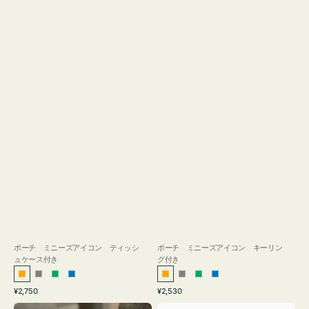
ス
付
き
ポーチ ミニーズアイコン ティッシ
ポーチ ミニーズアイコン キーリン
ュケース付き
グ付き
オ
グ
グ
ブ
オ
グ
グ
ブ
通
通
¥2,750
¥2,530
レ
レ
リ
ル
レ
レ
リ
ル
常
常