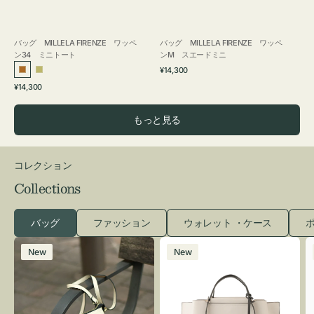
バッグ MILLELA FIRENZE ワッペ
バッグ MILLELA FIRENZE ワッペ
ン34 ミニトート
ンM スエードミニ
通
¥14,300
ブ
カ
常
通
¥14,300
ロ
ー
価
常
格
ン
キ
価
もっと見る
ズ
格
コレクション
Collections
バッグ
ファッション
ウォレット ・ケース
ポ
レ
バ
New
New
ザ
ッ
ー
グ
バ
バ
ッ
イ