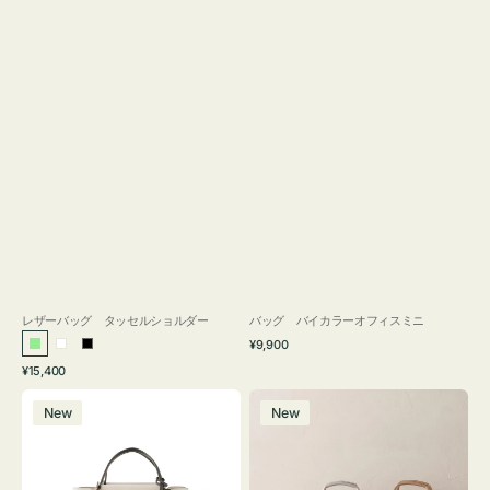
レザーバッグ タッセルショルダー
バッグ バイカラーオフィスミニ
通
¥9,900
ラ
ホ
ブ
常
通
¥15,400
イ
ワ
ラ
価
常
バ
バ
格
ト
イ
ッ
価
New
New
ッ
ッ
グ
ト
ク
格
グ
グ
リ
バ
ナ
ー