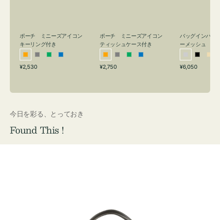
リ
ッ
メ
ン
シ
ッ
グ
ュ
シ
付
ケ
ュ
バッグインバッ
ポーチ ミニーズアイコン
ポーチ ミニーズアイコン
ーメッシュ
き
ー
キーリング付き
ティッシュケース付き
ス
シ
ブ
ベ
オ
グ
グ
ブ
オ
グ
グ
ブ
付
通
通
通
¥6,050
¥2,530
¥2,750
ル
ラ
ー
レ
レ
リ
ル
レ
レ
リ
ル
常
常
常
き
バ
ッ
ジ
ン
ー
ー
ー
ン
ー
ー
ー
価
価
価
ー
ク
ュ
ジ
ン
ジ
ン
格
格
格
今日を彩る、とっておき
Found This !