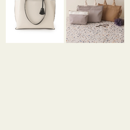
イ
イ
ン
カ
ロ
ラ
ン
ー
フ
オ
ナ
フ
２
ィ
コ
ス
セ
ッ
ト