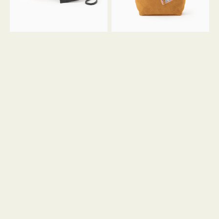
ル
ン
ガ
34
ラ
ス
ミ
エ
ニ
ー
ト
ド
ー
ミ
ト
ニ