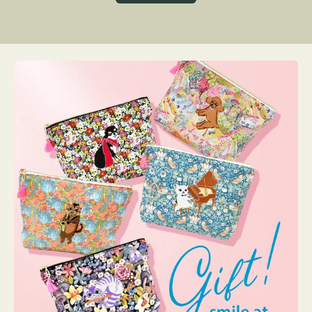
グ
ト
ク
格
リ
ー
ン