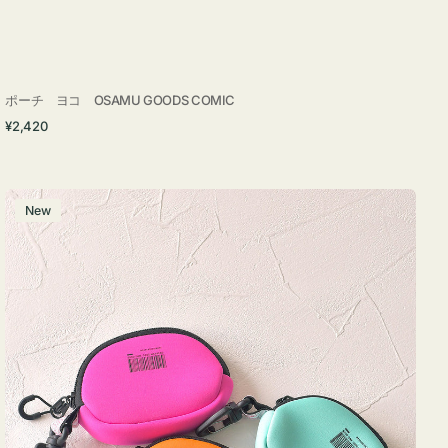
ポーチ ヨコ OSAMU GOODS COMIC
通
¥2,420
常
価
格
チ
New
ャ
ー
ム
ポ
ー
チ
WEEKEND(ER)
ク
ッ
シ