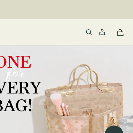
カ
ー
ト