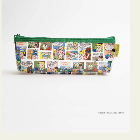
ヨ
コ
OSAMU
GOODS
COMIC