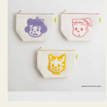
OSAMU
GOODS
キ
ャ
ン
バ
ス
サ
ガ
ラ