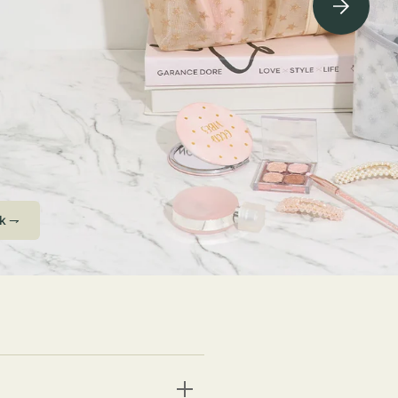
ving Soon⇁