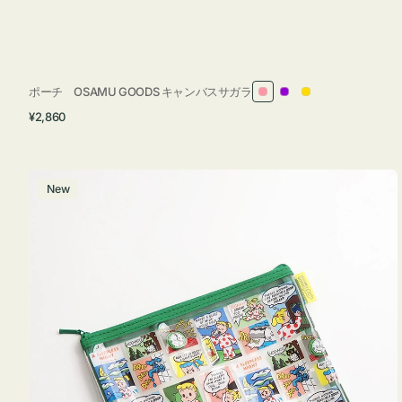
ポーチ OSAMU GOODS キャンバスサガラ
ピ
パ
イ
通
¥2,860
ン
ー
エ
常
ク
プ
ロ
価
ル
ー
格
ポ
New
ー
チ
フ
ラ
ッ
ト
OSAMU
GOODS
COMIC