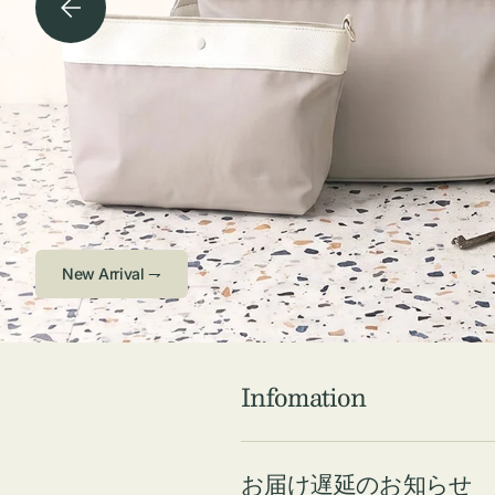
チケース他
ボ
ス
コスメ
ト
リ
ジュエリーボッ
メ
エ
クス ・ケース
ラ
ブ
インテリア
傘
ハ
ク
Check ⇁
Infomation
お届け遅延のお知らせ