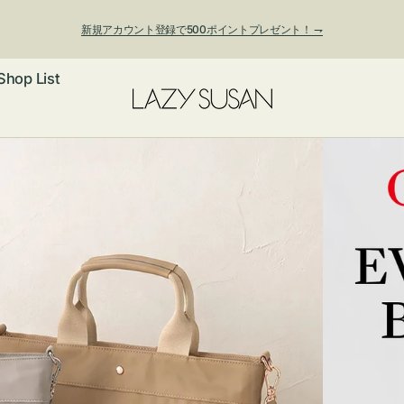
新規アカウント登録で500ポイントプレゼント！ ⇁
Shop List
ックレス
アス・イヤー
フ
ートバッグ
ング
ョルダーバッ
ッグチャー
レスレット・
・キーホルダ
ングル
マートフォン
ローチ
シェット
エア
ンドバッグ
子・ファン