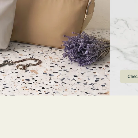
ストンバッグ
トール・ハッ
・グローブ
ュック
ガネ・サング
コバッグ・サ
ス・ルーペ
バッグ
ンカチ・ソッ
ス
Arri