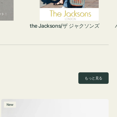
the Jacksons/ザ ジャクソンズ
もっと見る
ポ
New
ー
チ