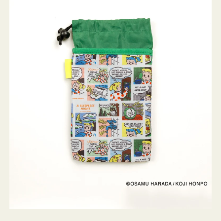
ケ
ー
ス
OSAMU
GOODS
COMIC