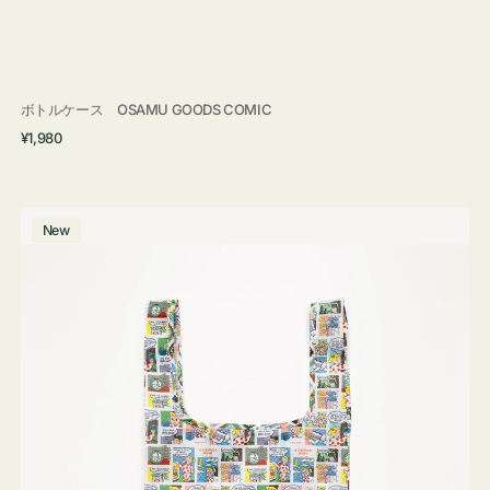
ボトルケース OSAMU GOODS COMIC
通
¥1,980
常
価
格
エ
New
コ
バ
ッ
グ
Ｓ
OSAMU
GOODS
COMIC