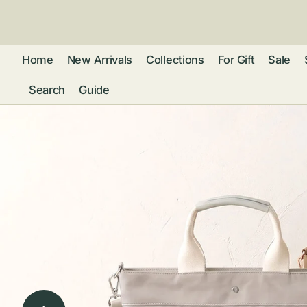
ン
ツ
に
進
Home
New Arrivals
Collections
For Gift
Sale
む
Search
Guide
フレグランス
アクセサリー
ネ
リストウォッチ
ピ
カ
バッグ
ト
リ
ファッション
シ
バ
ブ
グ
ム
ウォレット・革
バ
ー
小物
ス
ブ
ポ
ウ
ポーチ ・ メガ
ネケース・マル
ハ
扇