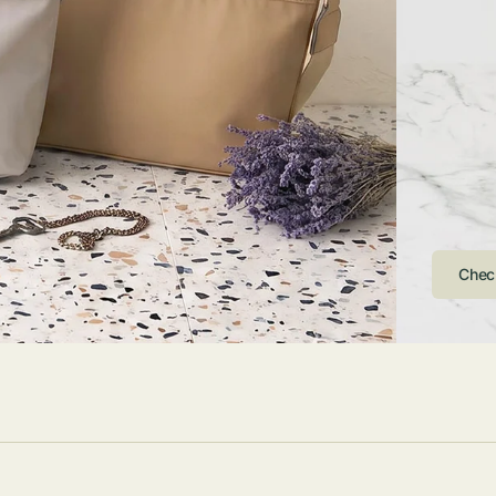
ストンバッグ
トール・ハッ
・グローブ
ュック
ガネ・サング
コバッグ・サ
ス・ルーペ
バッグ
ンカチ・ソッ
ス