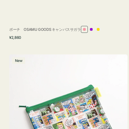
ポーチ OSAMU GOODS キャンバスサガラ
ピ
パ
イ
通
¥2,860
ン
ー
エ
常
ク
プ
ロ
価
ル
ー
格
ポ
New
ー
チ
フ
ラ
ッ
ト
OSAMU
GOODS
COMIC