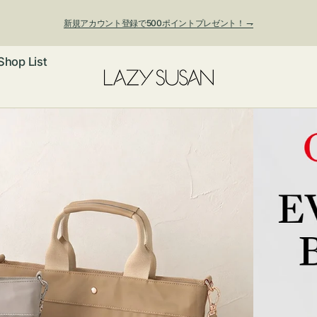
新規アカウント登録で500ポイントプレゼント！ ⇁
Shop List
夏季休業および発送停止について
ックレス
アス・イヤー
フ
ートバッグ
ング
ョルダーバッ
ッグチャー
レスレット・
・キーホルダ
ングル
マートフォン
ローチ
シェット
エア
ンドバッグ
子・ファン