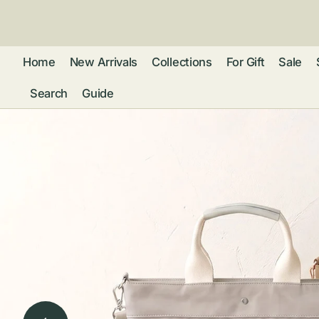
ン
ツ
に
進
Home
New Arrivals
Collections
For Gift
Sale
む
Search
Guide
フレグランス
アクセサリー
ネ
リストウォッチ
ピ
カ
バッグ
ト
リ
ファッション
シ
バ
ブ
グ
ム
ウォレット・革
バ
ー
小物
ス
ブ
ポ
ウ
ポーチ ・ メガ
ネケース・マル
ハ
扇