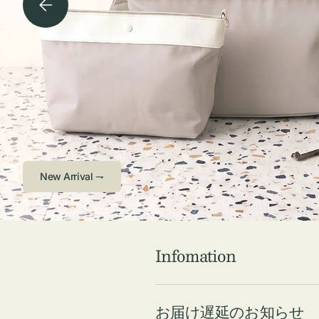
チケース他
ボ
ス
コスメ
ト
リ
ジュエリーボッ
メ
エ
クス ・ケース
ラ
ブ
インテリア
傘
ハ
ク
Check ⇁
Infomation
お届け遅延のお知らせ