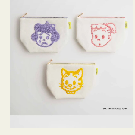
OSAMU
GOODS
キ
ャ
ン
バ
ス
サ
ガ
ラ