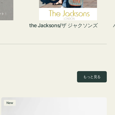
the Jacksons/ザ ジャクソンズ
もっと見る
ポ
New
ー
チ