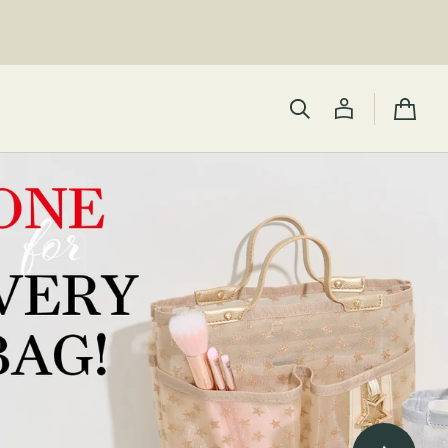
カ
ー
ト