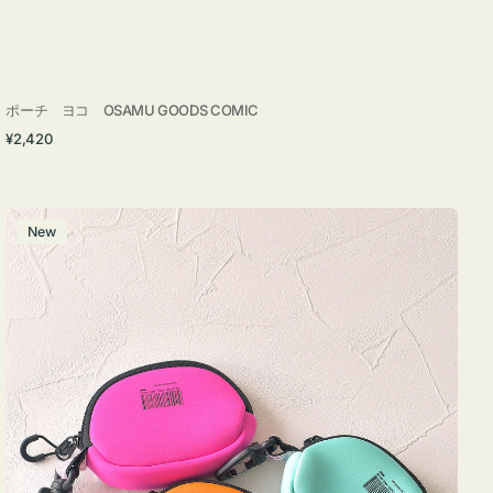
ポーチ ヨコ OSAMU GOODS COMIC
通
¥2,420
常
価
格
チ
New
ャ
ー
ム
ポ
ー
チ
WEEKEND(ER)
ク
ッ
シ