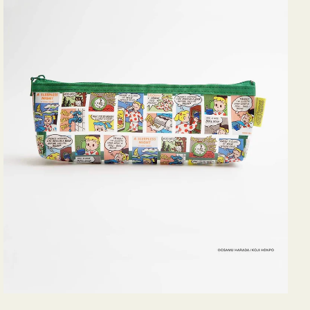
ヨ
コ
OSAMU
GOODS
COMIC