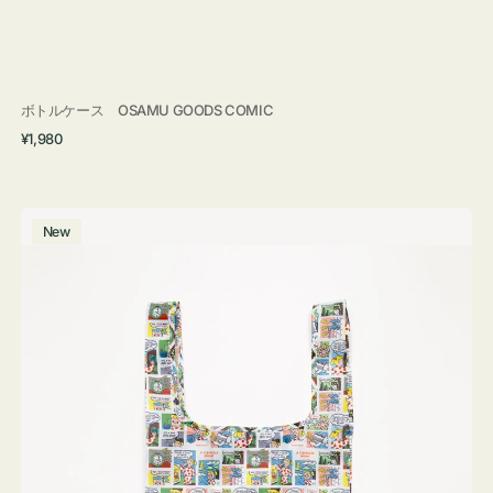
ボトルケース OSAMU GOODS COMIC
通
¥1,980
常
価
格
エ
New
コ
バ
ッ
グ
Ｓ
OSAMU
GOODS
COMIC