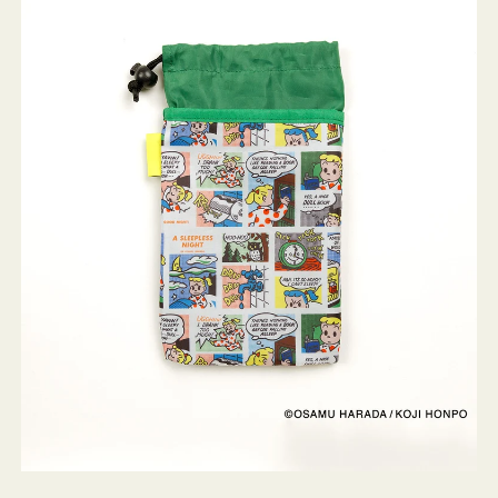
ケ
ー
ス
OSAMU
GOODS
COMIC