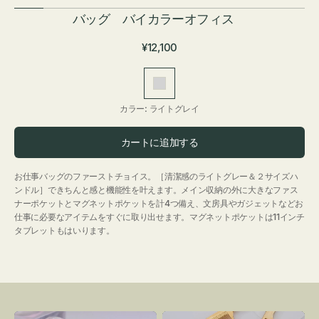
バッグ バイカラーオフィス
通
¥12,100
常
価
ラ
格
イ
カラー:
ライトグレイ
ト
グ
カートに追加する
レ
イ
お仕事バッグのファーストチョイス。［清潔感のライトグレー＆２サイズハ
ンドル］できちんと感と機能性を叶えます。メイン収納の外に大きなファス
ナーポケットとマグネットポケットを計4つ備え、文房具やガジェットなどお
仕事に必要なアイテムをすぐに取り出せます。マグネットポケットは11インチ
タブレットもはいります。