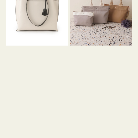
イ
イ
ン
カ
ロ
ラ
ン
ー
フ
オ
ナ
フ
２
ィ
コ
ス
セ
ッ
ト