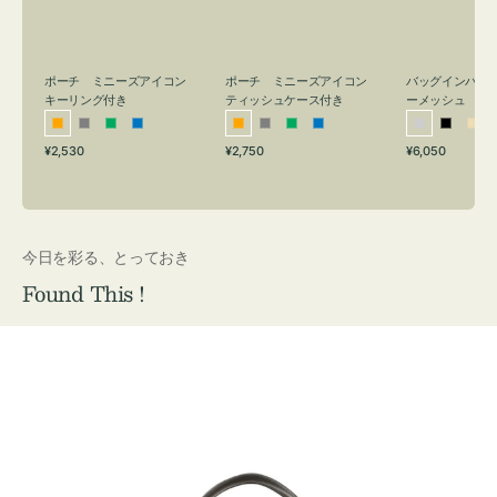
リ
ッ
メ
ン
シ
ッ
グ
ュ
シ
付
ケ
ュ
バッグインバッ
ポーチ ミニーズアイコン
ポーチ ミニーズアイコン
ーメッシュ
き
ー
キーリング付き
ティッシュケース付き
ス
シ
ブ
ベ
オ
グ
グ
ブ
オ
グ
グ
ブ
付
通
通
通
¥6,050
¥2,530
¥2,750
ル
ラ
ー
レ
レ
リ
ル
レ
レ
リ
ル
常
常
常
き
バ
ッ
ジ
ン
ー
ー
ー
ン
ー
ー
ー
価
価
価
ー
ク
ュ
ジ
ン
ジ
ン
格
格
格
今日を彩る、とっておき
Found This !