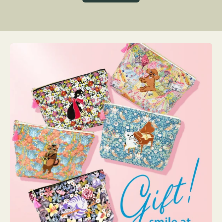
グ
ト
ク
格
リ
ー
ン