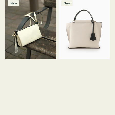
レ
バ
ン
ー
ー
ー
ン
ー
ー
ー
価
価
New
New
ザ
ッ
ジ
ン
ジ
ン
格
格
ー
グ
バ
バ
ッ
イ
グ
カ
タ
ラ
ッ
ー
セ
オ
ル
フ
シ
ィ
ョ
ス
ル
ミ
ダ
ニ
ー