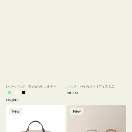
レザーバッグ タッセルショルダー
バッグ バイカラーオフィスミニ
通
¥9,900
ラ
ホ
ブ
常
通
¥15,400
イ
ワ
ラ
価
常
バ
バ
格
ト
イ
ッ
価
New
New
ッ
ッ
グ
ト
ク
格
グ
グ
リ
バ
ナ
ー