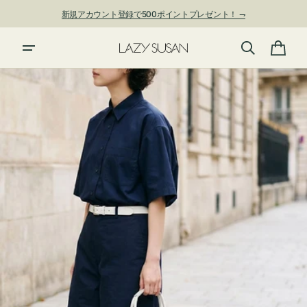
ン
新規アカウント登録で500ポイントプレゼント！ ⇁
ツ
に
進
カ
む
ー
ト