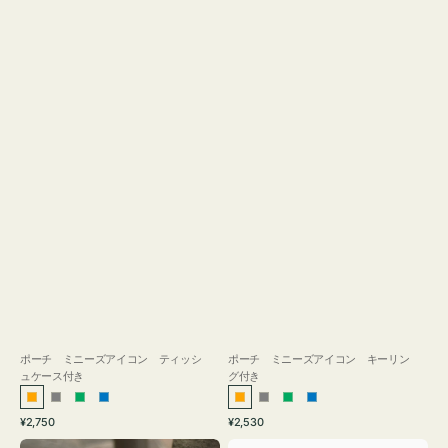
ス
付
き
ポーチ ミニーズアイコン ティッシ
ポーチ ミニーズアイコン キーリン
ュケース付き
グ付き
オ
グ
グ
ブ
オ
グ
グ
ブ
通
通
¥2,750
¥2,530
レ
レ
リ
ル
レ
レ
リ
ル
常
常