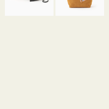
ル
ン
ガ
34
ラ
ス
ミ
エ
ニ
ー
ト
ド
ー
ミ
ト
ニ