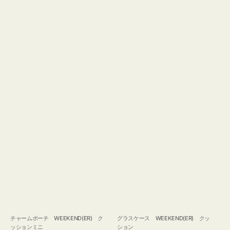
チャームポーチ WEEKEND(ER) ク
グラスケース WEEKEND(ER) クッ
ッションミニ
ション