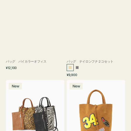
バッグ バイカラーオフィス
バッグ ナイロンフナ２コセット
通
¥12,100
ベ
グ
常
通
¥9,900
ー
レ
価
常
バ
バ
格
ジ
ー
価
New
New
ッ
ッ
ュ
格
グ
グ
MILLELA
MILLELA
FIRENZE
FIRENZE
ア
ワ
ニ
ッ
マ
ペ