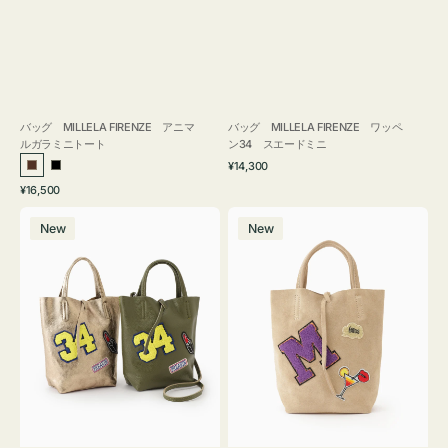
バッグ MILLELA FIRENZE アニマ
バッグ MILLELA FIRENZE ワッペ
ルガラミニトート
ン34 スエードミニ
通
¥14,300
ブ
ブ
常
通
¥16,500
ラ
ラ
価
常
バ
バ
格
ウ
ッ
価
New
New
ッ
ッ
ン
ク
格
グ
グ
MILLELA
MILLELA
FIRENZE
FIRENZE
ワ
ワ
ッ
ッ
ペ
ペ
ン
ン
34
M
ミ
ス