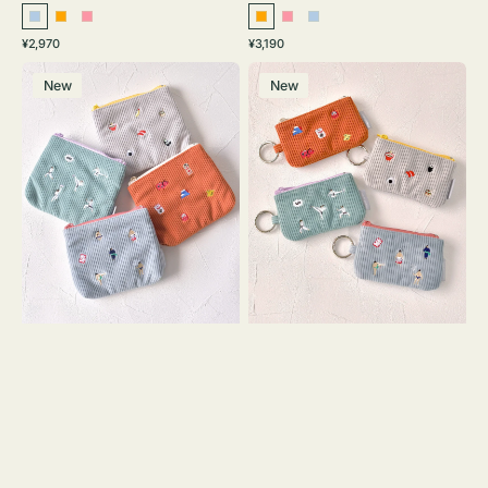
ラ
オ
ピ
オ
ピ
ラ
通
通
¥2,970
¥3,190
イ
レ
ン
レ
ン
イ
常
常
ポ
ポ
ト
ン
ク
ン
ク
ト
価
価
New
New
ー
ー
ブ
ジ
ジ
ブ
格
格
チ
チ
ル
ル
ミ
ミ
ー
ー
ニ
ニ
ー
ー
ズ
ズ
ア
ア
イ
イ
コ
コ
ン
ン
テ
キ
ィ
ー
ッ
リ
シ
ン
ュ
グ
ケ
付
ー
き