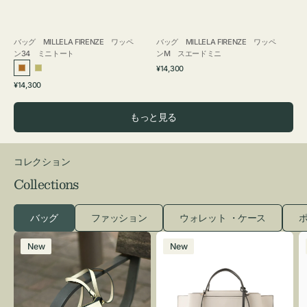
バッグ MILLELA FIRENZE ワッペ
バッグ MILLELA FIRENZE ワッペ
ン34 ミニトート
ンM スエードミニ
通
¥14,300
ブ
カ
常
通
¥14,300
ロ
ー
価
常
格
ン
キ
価
もっと見る
ズ
格
コレクション
Collections
バッグ
ファッション
ウォレット ・ケース
ポ
レ
バ
New
New
ザ
ッ
ー
グ
バ
バ
ッ
イ