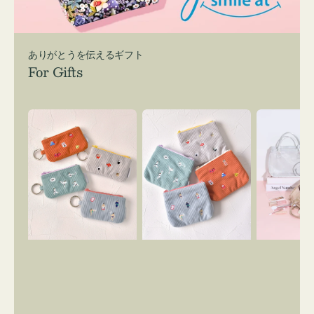
ありがとうを伝えるギフト
For Gifts
ポ
ポ
バ
ー
ー
ッ
チ
チ
グ
ミ
ミ
イ
ニ
ニ
ン
ー
ー
バ
ズ
ズ
ッ
ア
ア
グ
イ
イ
ス
コ
コ
マ
ン
ン
イ
キ
テ
リ
ー
ィ
ー