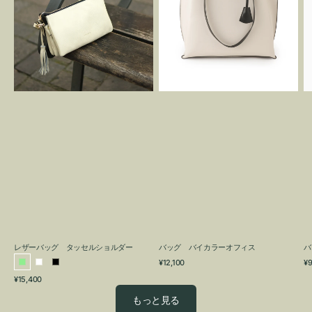
グ
カ
タ
ラ
ッ
ー
セ
オ
ル
フ
シ
ィ
ョ
ス
ル
ダ
ー
レザーバッグ タッセルショルダー
バッグ バイカラーオフィス
バ
通
通
¥12,100
¥9
ラ
ホ
ブ
常
常
通
¥15,400
イ
ワ
ラ
価
価
常
格
格
ト
イ
ッ
もっと見る
価