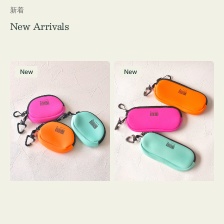
新着
New Arrivals
チ
グ
New
New
ャ
ラ
ー
ス
ム
ケ
ポ
ー
ー
ス
チ
WEEKEND(ER)
WEEKEND(ER)
ク
ク
ッ
ッ
シ
シ
ョ
ョ
ン
ン
ミ
ニ