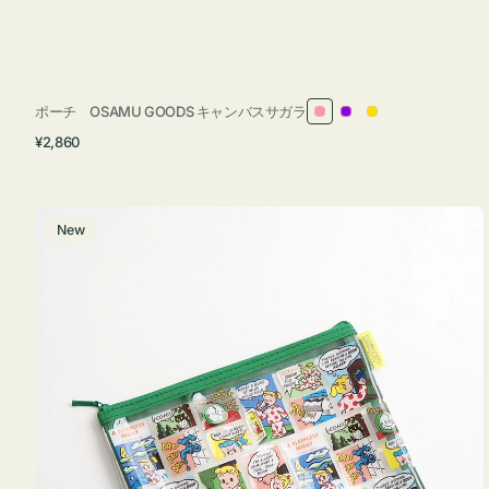
ポーチ OSAMU GOODS キャンバスサガラ
ピ
パ
イ
通
¥2,860
ン
ー
エ
常
ク
プ
ロ
価
ル
ー
格
ポ
New
ー
チ
フ
ラ
ッ
ト
OSAMU
GOODS
COMIC