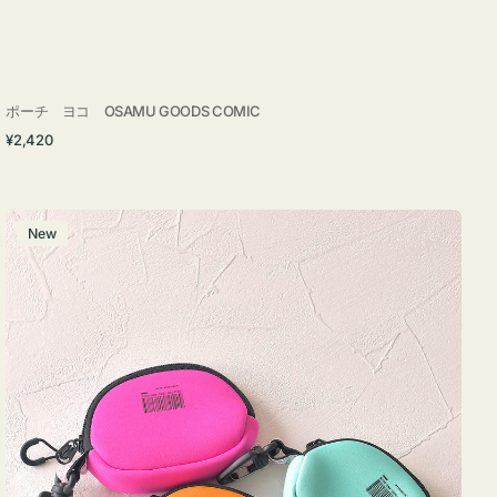
ポーチ ヨコ OSAMU GOODS COMIC
通
¥2,420
常
価
格
チ
New
ャ
ー
ム
ポ
ー
チ
WEEKEND(ER)
ク
ッ
シ