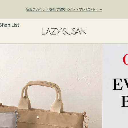
新規アカウント登録で500ポイントプレゼント！ ⇁
Shop List
ックレス
アス・イヤー
フ
ートバッグ
ング
ョルダーバッ
ッグチャー
レスレット・
・キーホルダ
ングル
マートフォン
ローチ
シェット
エア
ンドバッグ
子・ファン