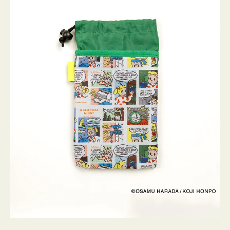
ケ
ー
ス
OSAMU
GOODS
COMIC