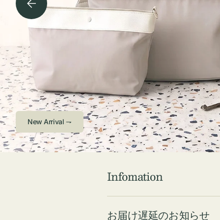
チケース他
ボ
ス
コスメ
ト
リ
ジュエリーボッ
メ
エ
クス ・ケース
ラ
ブ
インテリア
傘
ハ
ク
Check ⇁
Infomation
お届け遅延のお知らせ