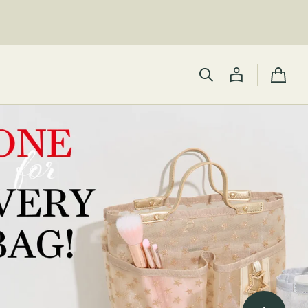
カ
ー
ト