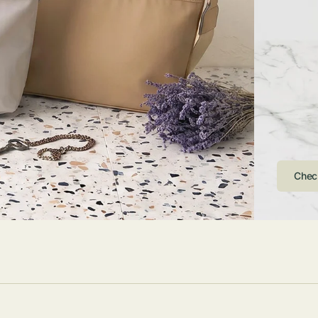
ストンバッグ
トール・ハッ
・グローブ
ュック
ガネ・サング
コバッグ・サ
ス・ルーペ
バッグ
ンカチ・ソッ
ス