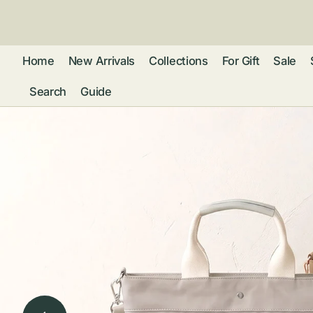
ン
ツ
に
進
Home
New Arrivals
Collections
For Gift
Sale
む
Search
Guide
フレグランス
アクセサリー
ネ
リストウォッチ
ピ
カ
バッグ
ト
リ
ファッション
シ
バ
ブ
グ
ム
ウォレット・革
バ
ー
小物
ス
ブ
ポ
ウ
ポーチ ・ メガ
ネケース・マル
ハ
扇