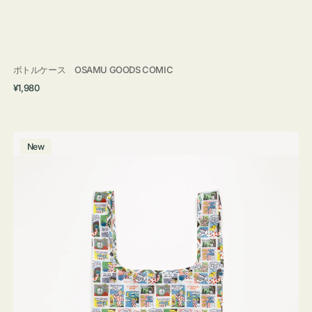
ボトルケース OSAMU GOODS COMIC
通
¥1,980
常
価
格
エ
New
コ
バ
ッ
グ
Ｓ
OSAMU
GOODS
COMIC