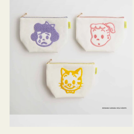
OSAMU
GOODS
キ
ャ
ン
バ
ス
サ
ガ
ラ