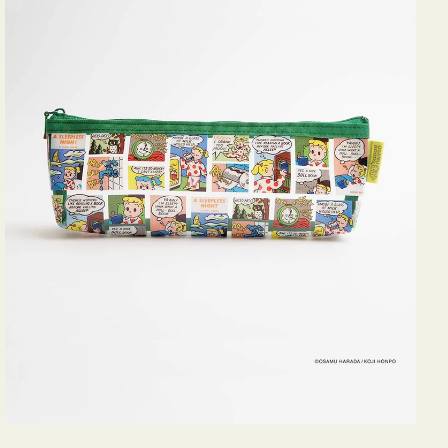
ヨ
コ
OSAMU
GOODS
COMIC