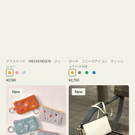
グラスケース WEEKEND(ER) クッ
ポーチ ミニーズアイコン ティッシ
ション
ュケース付き
オ
ピ
ラ
オ
グ
グ
ブ
通
通
¥3,190
¥2,750
レ
ン
イ
レ
レ
リ
ル
常
常
ポ
レ
ン
ク
ト
ン
ー
ー
ー
価
価
New
New
ー
ザ
ジ
ブ
ジ
ン
格
格
チ
ー
ル
ミ
バ
ー
ニ
ッ
ー
グ
ズ
タ
ア
ッ