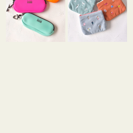
ス
ー
WEEKEND(ER)
ズ
ク
ア
ッ
イ
シ
コ
ョ
ン
ン
テ
ィ
ッ
シ
ュ
ケ
ー
ス
付
き