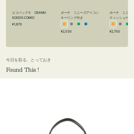
グ
ュ
付
ケ
エコバッグＳ OSAMU
ポーチ ミニーズアイコン
ポーチ ミニー
き
ー
GOODS COMIC
キーリング付き
ティッシュケー
通
ス
¥1,870
オ
グ
グ
ブ
オ
グ
グ
常
付
通
通
¥2,530
¥2,750
レ
レ
リ
ル
レ
レ
リ
価
常
常
き
格
ン
ー
ー
ー
ン
ー
ー
価
価
ジ
ン
ジ
ン
格
格
今日を彩る、とっておき
Found This !