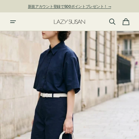
ン
新規アカウント登録で500ポイントプレゼント！ ⇁
ツ
に
夏季休業および発送停止について
進
カ
む
ー
ト