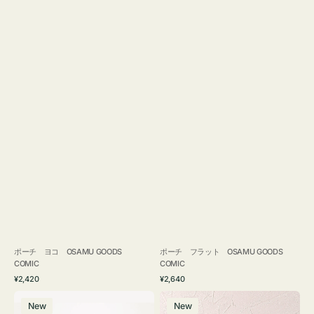
ポーチ ヨコ OSAMU GOODS
ポーチ フラット OSAMU GOODS
COMIC
COMIC
通
通
¥2,420
¥2,640
常
常
エ
チ
価
価
New
New
コ
ャ
格
格