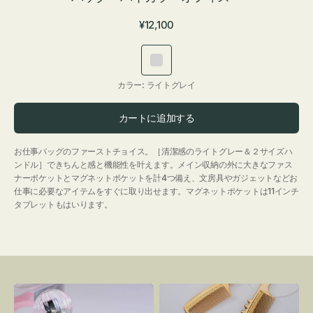
通
¥12,100
常
価
ラ
格
イ
カラー:
ライトグレイ
ト
グ
カートに追加する
レ
イ
お仕事バッグのファーストチョイス。［清潔感のライトグレー＆２サイズハ
ンドル］できちんと感と機能性を叶えます。メイン収納の外に大きなファス
ナーポケットとマグネットポケットを計4つ備え、文房具やガジェットなどお
仕事に必要なアイテムをすぐに取り出せます。マグネットポケットは11インチ
タブレットもはいります。