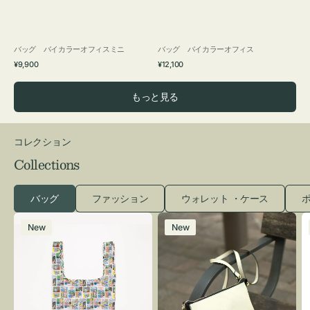
バッグ バイカラーオフィスミニ
バッグ バイカラーオフィス
通
通
¥9,900
¥12,100
常
常
価
価
もっと見る
格
格
コレクション
Collections
バッグ
ファッション
ウォレット ・ケース
ポ
エ
レ
New
New
コ
ザ
バ
ー
ッ
バ
グ
ッ
Ｓ
グ