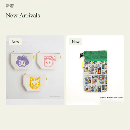
新着
New Arrivals
ポ
ボ
New
New
ー
ト
チ
ル
OSAMU
ケ
GOODS
ー
キ
ス
ャ
OSAMU
ン
GOODS
バ
COMIC
ス
サ
ガ
ラ