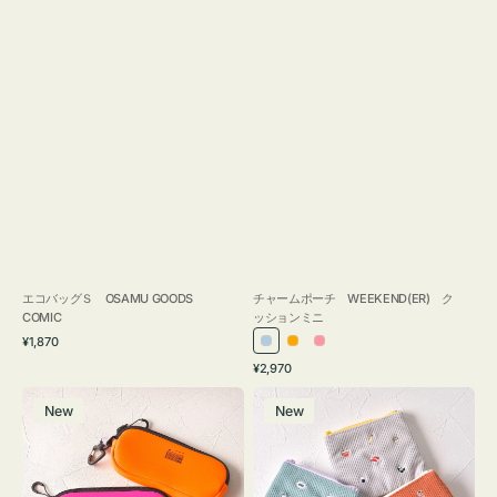
エコバッグＳ OSAMU GOODS
チャームポーチ WEEKEND(ER) ク
COMIC
ッションミニ
通
¥1,870
ラ
オ
ピ
常
通
¥2,970
イ
レ
ン
価
常
グ
ポ
格
ト
ン
ク
価
New
New
ラ
ー
ブ
ジ
格
ス
チ
ル
ケ
ミ
ー
ー
ニ