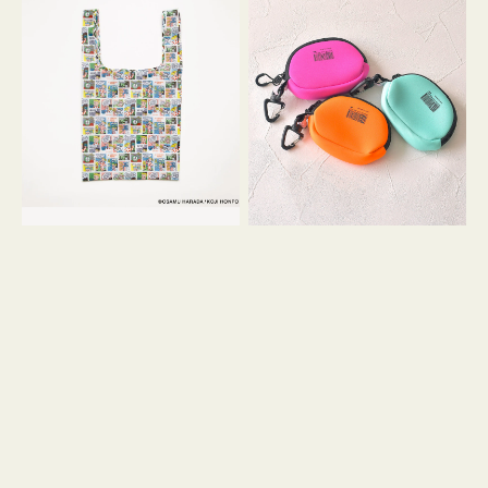
バ
ー
ッ
ム
グ
ポ
Ｓ
ー
OSAMU
チ
GOODS
WEEKEND(ER)
COMIC
ク
ッ
シ
ョ
ン
ミ
ニ