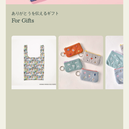
ありがとうを伝えるギフト
For Gifts
エ
ポ
ポ
コ
ー
ー
バ
チ
チ
ッ
ミ
ミ
グ
ニ
ニ
Ｓ
ー
ー
OSAMU
ズ
ズ
GOODS
ア
ア
COMIC
イ
イ
コ
コ
ン
ン
キ
テ
ー
ィ
リ
ッ
ン
シ