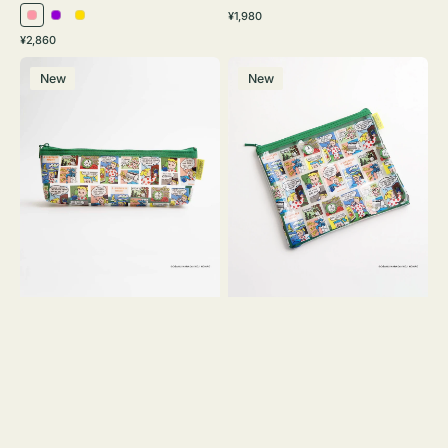
通
¥1,980
ピ
パ
イ
常
通
¥2,860
ン
ー
エ
価
常
ポ
ポ
格
ク
プ
ロ
価
New
New
ー
ー
ル
ー
格
チ
チ
ヨ
フ
コ
ラ
OSAMU
ッ
GOODS
ト
COMIC
OSAMU
GOODS
COMIC