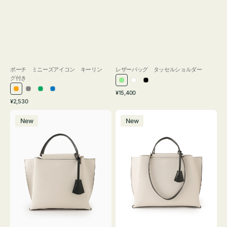
ポーチ ミニーズアイコン キーリン
レザーバッグ タッセルショルダー
グ付き
ラ
ホ
ブ
通
オ
グ
グ
ブ
¥15,400
イ
ワ
ラ
通
常
¥2,530
レ
レ
リ
ル
ト
イ
ッ
常
価
バ
バ
ン
ー
ー
ー
グ
ト
ク
価
格
New
New
ッ
ッ
ジ
ン
格
リ
グ
グ
ー
バ
バ
ン
イ
イ
カ
カ
ラ
ラ
ー
ー
オ
オ
フ
フ
ィ
ィ