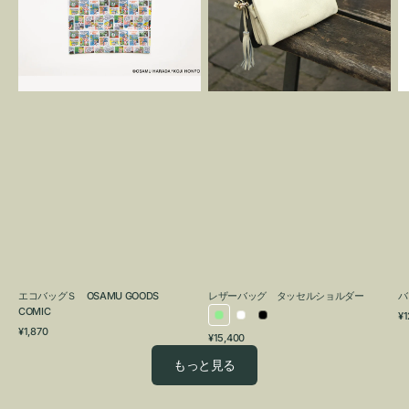
OSAMU
タ
GOODS
ッ
COMIC
セ
ル
シ
ョ
ル
ダ
ー
エコバッグＳ OSAMU GOODS
レザーバッグ タッセルショルダー
バ
COMIC
通
¥1
ラ
ホ
ブ
通
常
¥1,870
通
¥15,400
イ
ワ
ラ
常
価
常
価
格
ト
イ
ッ
もっと見る
価
格
グ
ト
ク
格
リ