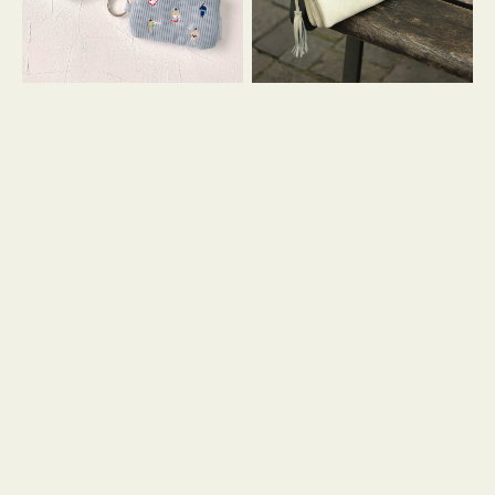
イ
セ
コ
ル
ン
シ
キ
ョ
ー
ル
リ
ダ
ン
ー
グ
付
き