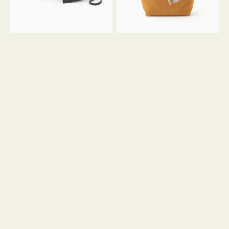
ル
ン
ガ
34
ラ
ス
ミ
エ
ニ
ー
ト
ド
ー
ミ
ト
ニ