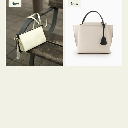
レ
バ
ン
ー
ー
ー
ン
ー
ー
ー
価
価
New
New
ザ
ッ
ジ
ン
ジ
ン
格
格
ー
グ
バ
バ
ッ
イ
グ
カ
タ
ラ
ッ
ー
セ
オ
ル
フ
シ
ィ
ョ
ス
ル
ミ
ダ
ニ
ー