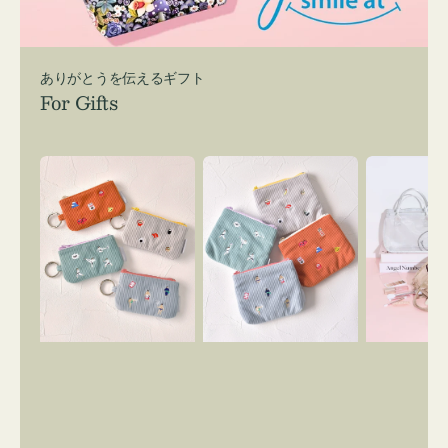
ありがとうを伝えるギフト
For Gifts
ポ
ポ
バ
ー
ー
ッ
チ
チ
グ
ミ
ミ
イ
ニ
ニ
ン
ー
ー
バ
ズ
ズ
ッ
ア
ア
グ
イ
イ
ス
コ
コ
マ
ン
ン
イ
キ
テ
リ
ー
ィ
ー