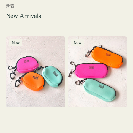
新着
New Arrivals
チ
グ
New
New
ャ
ラ
ー
ス
ム
ケ
ポ
ー
ー
ス
チ
WEEKEND(ER)
WEEKEND(ER)
ク
ク
ッ
ッ
シ
シ
ョ
ョ
ン
ン
ミ
ニ