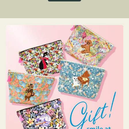
グ
ト
ク
格
リ
ー
ン