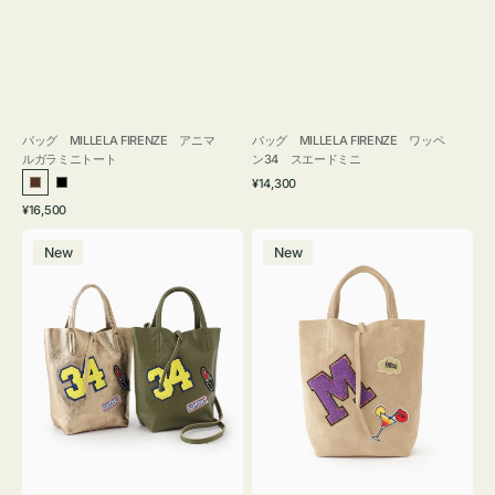
バッグ MILLELA FIRENZE アニマ
バッグ MILLELA FIRENZE ワッペ
ルガラミニトート
ン34 スエードミニ
通
¥14,300
ブ
ブ
常
通
¥16,500
ラ
ラ
価
常
バ
バ
格
ウ
ッ
価
New
New
ッ
ッ
ン
ク
格
グ
グ
MILLELA
MILLELA
FIRENZE
FIRENZE
ワ
ワ
ッ
ッ
ペ
ペ
ン
ン
34
M
ミ
ス