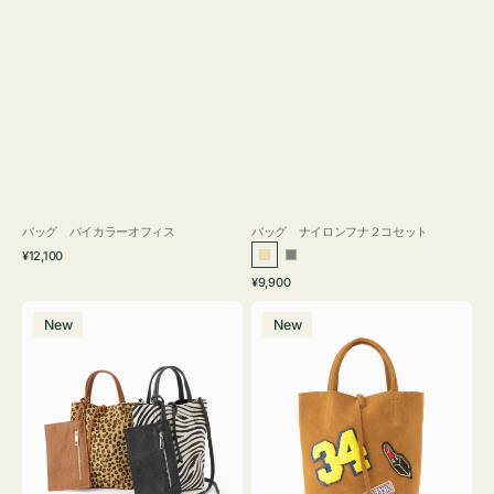
バッグ バイカラーオフィス
バッグ ナイロンフナ２コセット
通
¥12,100
ベ
グ
常
通
¥9,900
ー
レ
価
常
バ
バ
格
ジ
ー
価
New
New
ッ
ッ
ュ
格
グ
グ
MILLELA
MILLELA
FIRENZE
FIRENZE
ア
ワ
ニ
ッ
マ
ペ