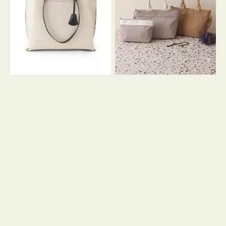
イ
イ
ン
カ
ロ
ラ
ン
ー
フ
オ
ナ
フ
２
ィ
コ
ス
セ
ッ
ト