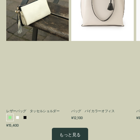
グ
カ
タ
ラ
ッ
ー
セ
オ
ル
フ
シ
ィ
ョ
ス
ル
ダ
ー
レザーバッグ タッセルショルダー
バッグ バイカラーオフィス
バ
通
通
¥12,100
¥9
ラ
ホ
ブ
常
常
通
¥15,400
イ
ワ
ラ
価
価
常
格
格
ト
イ
ッ
もっと見る
価