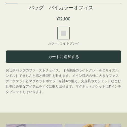
バッグ バイカラーオフィス
通
¥12,100
常
価
ラ
格
イ
カラー:
ライトグレイ
ト
グ
カートに追加する
レ
イ
お仕事バッグのファーストチョイス。［清潔感のライトグレー＆２サイズハ
ンドル］できちんと感と機能性を叶えます。メイン収納の外に大きなファス
ナーポケットとマグネットポケットを計4つ備え、文房具やガジェットなどお
仕事に必要なアイテムをすぐに取り出せます。マグネットポケットは11インチ
タブレットもはいります。