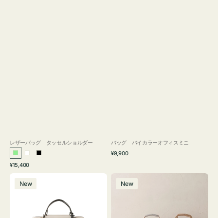
レザーバッグ タッセルショルダー
バッグ バイカラーオフィスミニ
通
¥9,900
ラ
ホ
ブ
常
通
¥15,400
イ
ワ
ラ
価
常
バ
バ
格
ト
イ
ッ
価
New
New
ッ
ッ
グ
ト
ク
格
グ
グ
リ
バ
ナ
ー