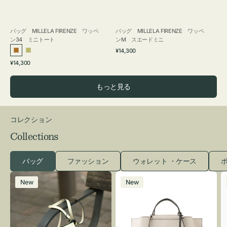
バッグ MILLELA FIRENZE ワッペ
バッグ MILLELA FIRENZE ワッペ
ン34 ミニトート
ンM スエードミニ
通
¥14,300
ブ
カ
常
通
¥14,300
ロ
ー
価
常
格
ン
キ
価
もっと見る
ズ
格
コレクション
Collections
バッグ
ファッション
ウォレット ・ケース
ポ
レ
バ
New
New
ザ
ッ
ー
グ
バ
バ
ッ
イ