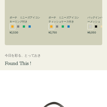
リ
ッ
メ
ン
シ
ッ
グ
ュ
シ
付
ケ
ュ
バッグインバッ
ポーチ ミニーズアイコン
ポーチ ミニーズアイコン
ーメッシュ
き
ー
キーリング付き
ティッシュケース付き
ス
シ
ブ
ベ
オ
グ
グ
ブ
オ
グ
グ
ブ
付
通
通
通
¥6,050
¥2,530
¥2,750
ル
ラ
ー
レ
レ
リ
ル
レ
レ
リ
ル
常
常
常
き
バ
ッ
ジ
ン
ー
ー
ー
ン
ー
ー
ー
価
価
価
ー
ク
ュ
ジ
ン
ジ
ン
格
格
格
今日を彩る、とっておき
Found This !