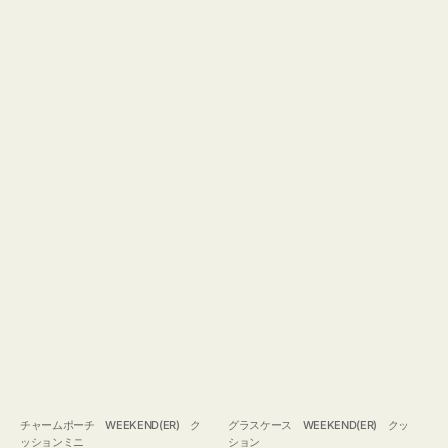
チャームポーチ WEEKEND(ER) ク
グラスケース WEEKEND(ER) クッ
ッションミニ
ション