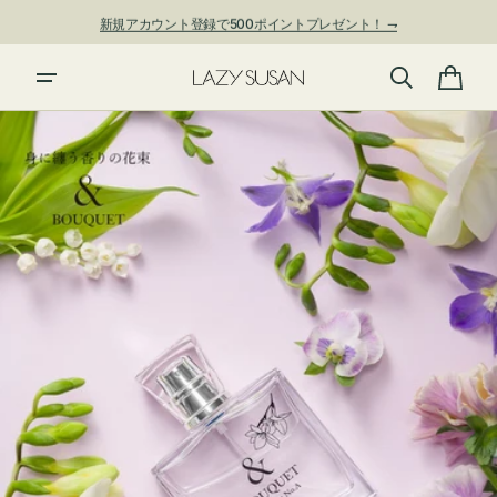
ン
新規アカウント登録で500ポイントプレゼント！ ⇁
ツ
に
進
カ
む
ー
ト