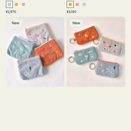
ラ
オ
ピ
オ
ピ
ラ
通
通
¥2,970
¥3,190
イ
レ
ン
レ
ン
イ
常
常
ポ
ポ
ト
ン
ク
ン
ク
ト
価
価
New
New
ー
ー
ブ
ジ
ジ
ブ
格
格
チ
チ
ル
ル
ミ
ミ
ー
ー
ニ
ニ
ー
ー
ズ
ズ
ア
ア
イ
イ
コ
コ
ン
ン
テ
キ
ィ
ー
ッ
リ
シ
ン
ュ
グ
ケ
付
ー
き