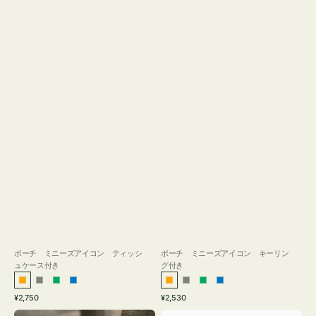
ス
付
き
ポーチ ミニーズアイコン ティッシ
ポーチ ミニーズアイコン キーリン
ュケース付き
グ付き
オ
グ
グ
ブ
オ
グ
グ
ブ
通
通
¥2,750
¥2,530
レ
レ
リ
ル
レ
レ
リ
ル
常
常