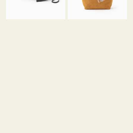
ル
ン
ガ
34
ラ
ス
ミ
エ
ニ
ー
ト
ド
ー
ミ
ト
ニ