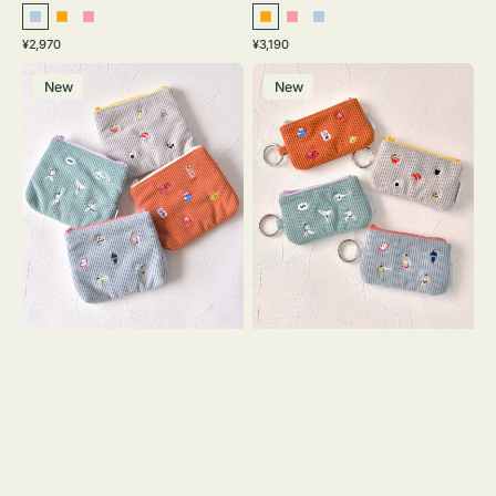
ラ
オ
ピ
オ
ピ
ラ
通
通
¥2,970
¥3,190
イ
レ
ン
レ
ン
イ
常
常
ポ
ポ
ト
ン
ク
ン
ク
ト
価
価
New
New
ー
ー
ブ
ジ
ジ
ブ
格
格
チ
チ
ル
ル
ミ
ミ
ー
ー
ニ
ニ
ー
ー
ズ
ズ
ア
ア
イ
イ
コ
コ
ン
ン
テ
キ
ィ
ー
ッ
リ
シ
ン
ュ
グ
ケ
付
ー
き