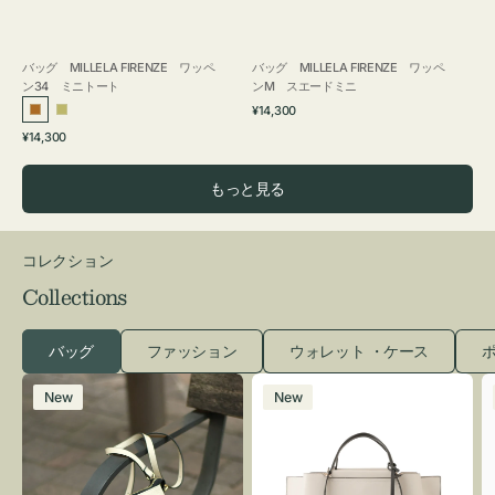
バッグ MILLELA FIRENZE ワッペ
バッグ MILLELA FIRENZE ワッペ
ン34 ミニトート
ンM スエードミニ
通
¥14,300
ブ
カ
常
通
¥14,300
ロ
ー
価
常
格
ン
キ
価
もっと見る
ズ
格
コレクション
Collections
バッグ
ファッション
ウォレット ・ケース
ポ
レ
バ
New
New
ザ
ッ
ー
グ
バ
バ
ッ
イ