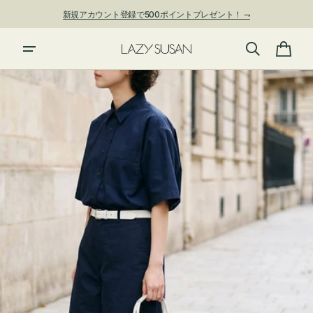
ン
新規アカウント登録で500ポイントプレゼント！ ⇁
ツ
に
夏季休業および発送停止について
進
カ
む
ー
ト