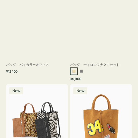
バッグ バイカラーオフィス
バッグ ナイロンフナ２コセット
通
¥12,100
ベ
グ
常
通
¥9,900
ー
レ
価
常
バ
バ
格
ジ
ー
価
New
New
ッ
ッ
ュ
格
グ
グ
MILLELA
MILLELA
FIRENZE
FIRENZE
ア
ワ
ニ
ッ
マ
ペ