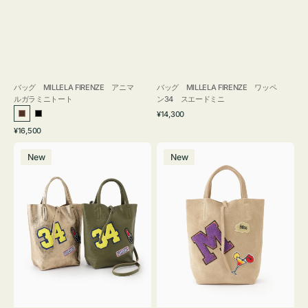
バッグ MILLELA FIRENZE アニマ
バッグ MILLELA FIRENZE ワッペ
ルガラミニトート
ン34 スエードミニ
通
¥14,300
ブ
ブ
常
通
¥16,500
ラ
ラ
価
常
バ
バ
格
ウ
ッ
価
New
New
ッ
ッ
ン
ク
格
グ
グ
MILLELA
MILLELA
FIRENZE
FIRENZE
ワ
ワ
ッ
ッ
ペ
ペ
ン
ン
34
M
ミ
ス