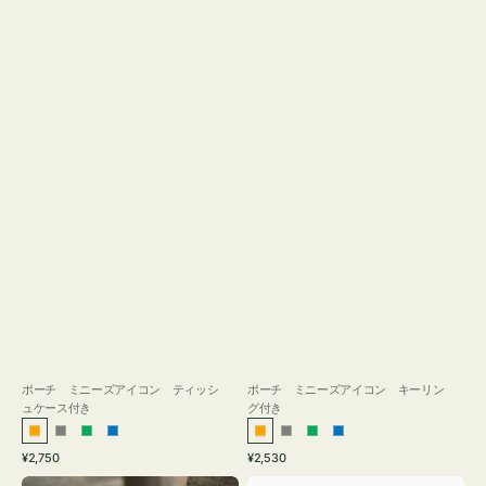
ス
付
き
ポーチ ミニーズアイコン ティッシ
ポーチ ミニーズアイコン キーリン
ュケース付き
グ付き
オ
グ
グ
ブ
オ
グ
グ
ブ
通
通
¥2,750
¥2,530
レ
レ
リ
ル
レ
レ
リ
ル
常
常