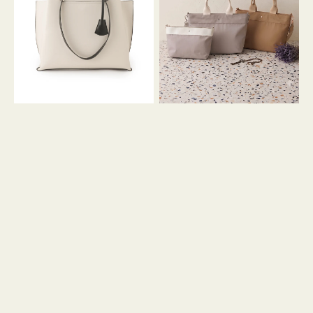
イ
イ
ン
カ
ロ
ラ
ン
ー
フ
オ
ナ
フ
２
ィ
コ
ス
セ
ッ
ト