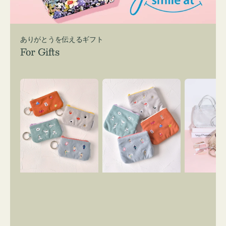
ありがとうを伝えるギフト
For Gifts
ポ
ポ
バ
ー
ー
ッ
チ
チ
グ
ミ
ミ
イ
ニ
ニ
ン
ー
ー
バ
ズ
ズ
ッ
ア
ア
グ
イ
イ
ス
コ
コ
マ
ン
ン
イ
キ
テ
リ
ー
ィ
ー