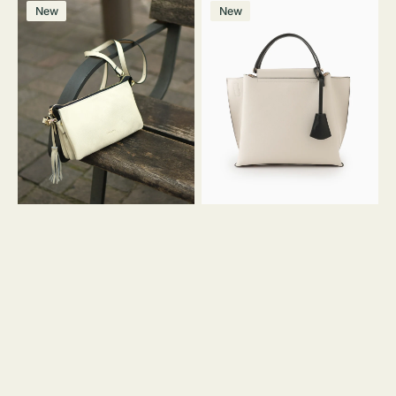
レ
バ
ン
ー
ー
ー
ン
ー
ー
ー
価
価
New
New
ザ
ッ
ジ
ン
ジ
ン
格
格
ー
グ
バ
バ
ッ
イ
グ
カ
タ
ラ
ッ
ー
セ
オ
ル
フ
シ
ィ
ョ
ス
ル
ミ
ダ
ニ
ー