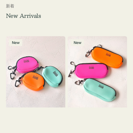
新着
New Arrivals
チ
グ
New
New
ャ
ラ
ー
ス
ム
ケ
ポ
ー
ー
ス
チ
WEEKEND(ER)
WEEKEND(ER)
ク
ク
ッ
ッ
シ
シ
ョ
ョ
ン
ン
ミ
ニ