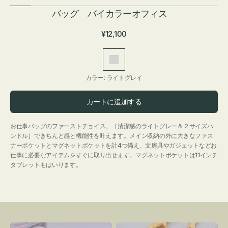
バッグ バイカラーオフィス
通
¥12,100
常
価
ラ
格
イ
カラー:
ライトグレイ
ト
グ
カートに追加する
レ
イ
お仕事バッグのファーストチョイス。［清潔感のライトグレー＆２サイズハ
ンドル］できちんと感と機能性を叶えます。メイン収納の外に大きなファス
ナーポケットとマグネットポケットを計4つ備え、文房具やガジェットなどお
仕事に必要なアイテムをすぐに取り出せます。マグネットポケットは11インチ
タブレットもはいります。