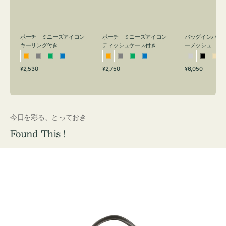
リ
ッ
メ
ン
シ
ッ
グ
ュ
シ
付
ケ
ュ
バッグインバッ
ポーチ ミニーズアイコン
ポーチ ミニーズアイコン
ーメッシュ
き
ー
キーリング付き
ティッシュケース付き
ス
シ
ブ
ベ
オ
グ
グ
ブ
オ
グ
グ
ブ
付
通
通
通
¥6,050
¥2,530
¥2,750
ル
ラ
ー
レ
レ
リ
ル
レ
レ
リ
ル
常
常
常
き
バ
ッ
ジ
ン
ー
ー
ー
ン
ー
ー
ー
価
価
価
ー
ク
ュ
ジ
ン
ジ
ン
格
格
格
今日を彩る、とっておき
Found This !