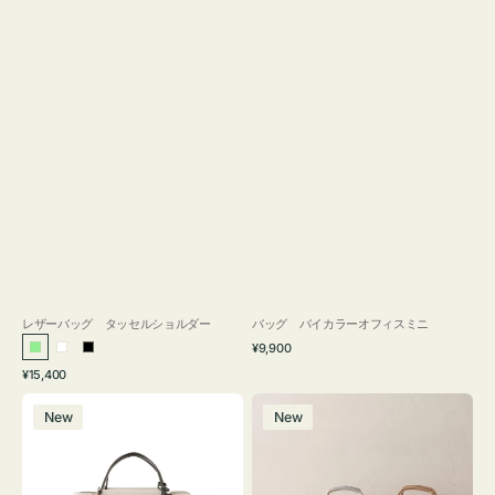
レザーバッグ タッセルショルダー
バッグ バイカラーオフィスミニ
通
¥9,900
ラ
ホ
ブ
常
通
¥15,400
イ
ワ
ラ
価
常
バ
バ
格
ト
イ
ッ
価
New
New
ッ
ッ
グ
ト
ク
格
グ
グ
リ
バ
ナ
ー