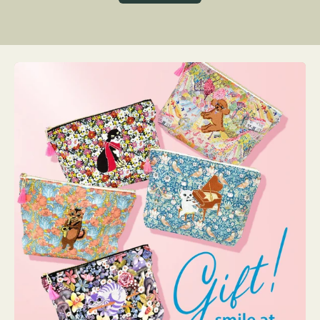
グ
ト
ク
格
リ
ー
ン