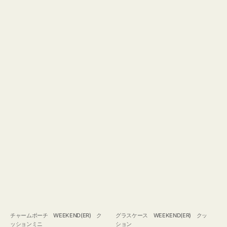
チャームポーチ WEEKEND(ER) ク
グラスケース WEEKEND(ER) クッ
ッションミニ
ション