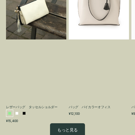
グ
カ
タ
ラ
ッ
ー
セ
オ
ル
フ
シ
ィ
ョ
ス
ル
ダ
ー
レザーバッグ タッセルショルダー
バッグ バイカラーオフィス
バ
通
通
¥12,100
¥9
ラ
ホ
ブ
常
常
通
¥15,400
イ
ワ
ラ
価
価
常
格
格
ト
イ
ッ
もっと見る
価