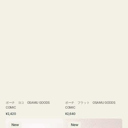
ポーチ ヨコ OSAMU GOODS
ポーチ フラット OSAMU GOODS
COMIC
COMIC
通
通
¥2,420
¥2,640
常
常
エ
チ
価
価
New
New
コ
ャ
格
格