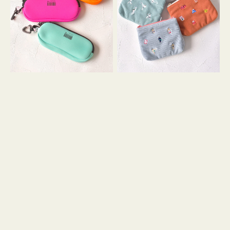
ス
ー
WEEKEND(ER)
ズ
ク
ア
ッ
イ
シ
コ
ョ
ン
ン
テ
ィ
ッ
シ
ュ
ケ
ー
ス
付
き