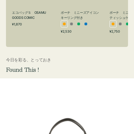
グ
ュ
付
ケ
エコバッグＳ OSAMU
ポーチ ミニーズアイコン
ポーチ ミニー
き
ー
GOODS COMIC
キーリング付き
ティッシュケー
通
ス
¥1,870
オ
グ
グ
ブ
オ
グ
グ
常
付
通
通
¥2,530
¥2,750
レ
レ
リ
ル
レ
レ
リ
価
常
常
き
格
ン
ー
ー
ー
ン
ー
ー
価
価
ジ
ン
ジ
ン
格
格
今日を彩る、とっておき
Found This !