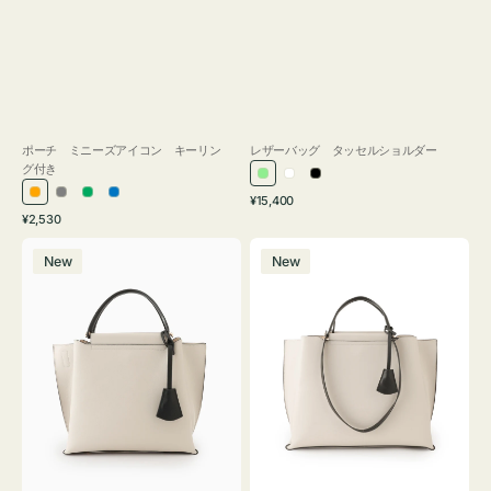
ポーチ ミニーズアイコン キーリン
レザーバッグ タッセルショルダー
グ付き
ラ
ホ
ブ
通
オ
グ
グ
ブ
¥15,400
イ
ワ
ラ
通
常
¥2,530
レ
レ
リ
ル
ト
イ
ッ
常
価
バ
バ
ン
ー
ー
ー
グ
ト
ク
価
格
New
New
ッ
ッ
ジ
ン
格
リ
グ
グ
ー
バ
バ
ン
イ
イ
カ
カ
ラ
ラ
ー
ー
オ
オ
フ
フ
ィ
ィ