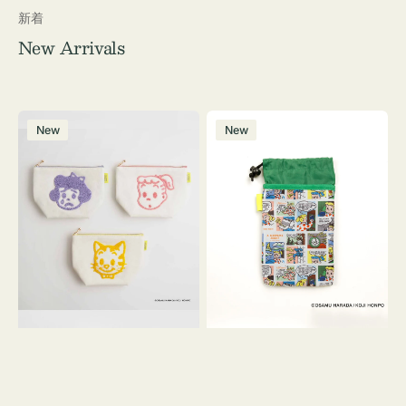
新着
New Arrivals
ポ
ボ
New
New
ー
ト
チ
ル
OSAMU
ケ
GOODS
ー
キ
ス
ャ
OSAMU
ン
GOODS
バ
COMIC
ス
サ
ガ
ラ