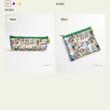
通
¥1,980
ピ
パ
イ
常
通
¥2,860
ン
ー
エ
価
常
ポ
ポ
格
ク
プ
ロ
価
New
New
ー
ー
ル
ー
格
チ
チ
ヨ
フ
コ
ラ
OSAMU
ッ
GOODS
ト
COMIC
OSAMU
GOODS
COMIC