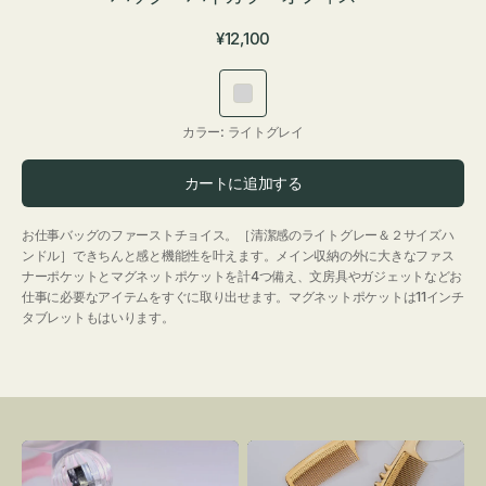
通
¥12,100
常
価
ラ
格
イ
カラー:
ライトグレイ
ト
グ
カートに追加する
レ
イ
お仕事バッグのファーストチョイス。［清潔感のライトグレー＆２サイズハ
ンドル］できちんと感と機能性を叶えます。メイン収納の外に大きなファス
ナーポケットとマグネットポケットを計4つ備え、文房具やガジェットなどお
仕事に必要なアイテムをすぐに取り出せます。マグネットポケットは11インチ
タブレットもはいります。