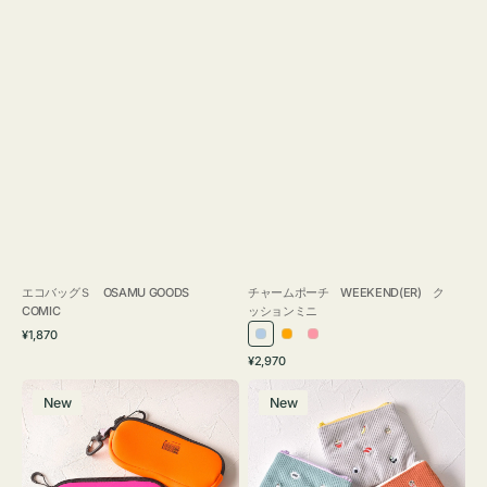
エコバッグＳ OSAMU GOODS
チャームポーチ WEEKEND(ER) ク
COMIC
ッションミニ
通
¥1,870
ラ
オ
ピ
常
通
¥2,970
イ
レ
ン
価
常
グ
ポ
格
ト
ン
ク
価
New
New
ラ
ー
ブ
ジ
格
ス
チ
ル
ケ
ミ
ー
ー
ニ