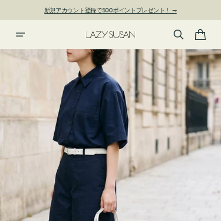
ン
新規アカウント登録で500ポイントプレゼント！ ⇁
ツ
に
進
カ
む
ー
ト