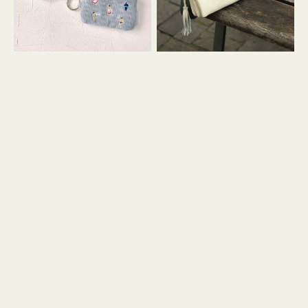
イ
セ
コ
ル
ン
シ
キ
ョ
ー
ル
リ
ダ
ン
ー
グ
付
き