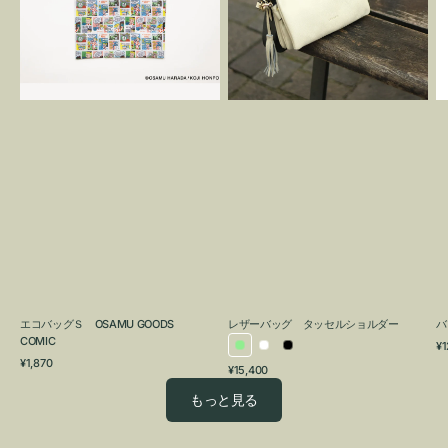
OSAMU
タ
GOODS
ッ
COMIC
セ
ル
シ
ョ
ル
ダ
ー
エコバッグＳ OSAMU GOODS
レザーバッグ タッセルショルダー
バ
COMIC
通
¥1
ラ
ホ
ブ
通
常
¥1,870
通
¥15,400
イ
ワ
ラ
常
価
常
価
格
ト
イ
ッ
もっと見る
価
格
グ
ト
ク
格
リ