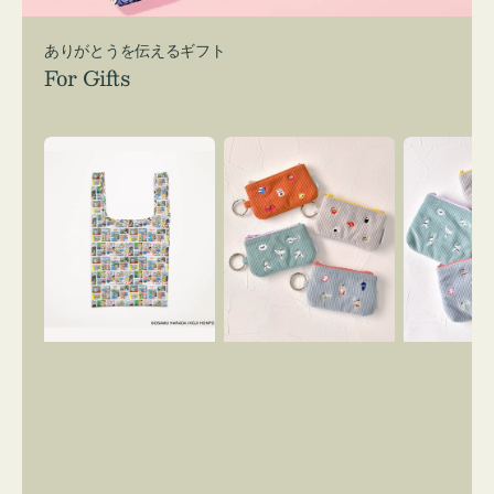
ありがとうを伝えるギフト
For Gifts
エ
ポ
ポ
コ
ー
ー
バ
チ
チ
ッ
ミ
ミ
グ
ニ
ニ
Ｓ
ー
ー
OSAMU
ズ
ズ
GOODS
ア
ア
COMIC
イ
イ
コ
コ
ン
ン
キ
テ
ー
ィ
リ
ッ
ン
シ