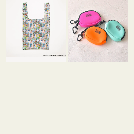
バ
ー
ッ
ム
グ
ポ
Ｓ
ー
OSAMU
チ
GOODS
WEEKEND(ER)
COMIC
ク
ッ
シ
ョ
ン
ミ
ニ