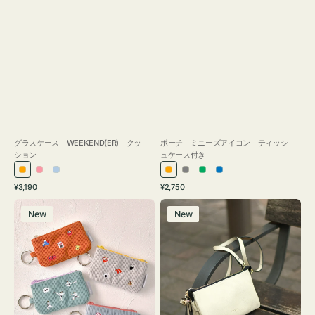
グラスケース WEEKEND(ER) クッ
ポーチ ミニーズアイコン ティッシ
ション
ュケース付き
オ
ピ
ラ
オ
グ
グ
ブ
通
通
¥3,190
¥2,750
レ
ン
イ
レ
レ
リ
ル
常
常
ポ
レ
ン
ク
ト
ン
ー
ー
ー
価
価
New
New
ー
ザ
ジ
ブ
ジ
ン
格
格
チ
ー
ル
ミ
バ
ー
ニ
ッ
ー
グ
ズ
タ
ア
ッ