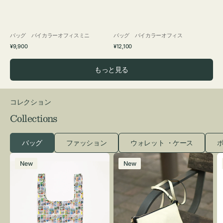
バッグ バイカラーオフィスミニ
バッグ バイカラーオフィス
通
通
¥9,900
¥12,100
常
常
価
価
もっと見る
格
格
コレクション
Collections
バッグ
ファッション
ウォレット ・ケース
ポ
エ
レ
New
New
コ
ザ
バ
ー
ッ
バ
グ
ッ
Ｓ
グ