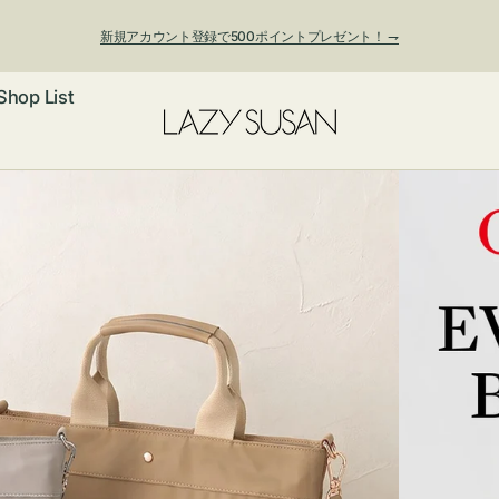
新規アカウント登録で500ポイントプレゼント！ ⇁
Shop List
ックレス
アス・イヤー
フ
ートバッグ
ング
ョルダーバッ
ッグチャー
レスレット・
・キーホルダ
ングル
マートフォン
ローチ
シェット
エア
ンドバッグ
子・ファン