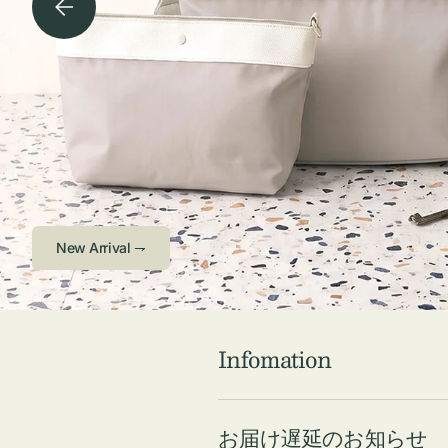
チケース他
ボ
ス
コスメ
ト
リ
ジュエリーボッ
メ
エ
クス ・ケース
ラ
ブ
インテリア
傘
ハ
ク
Check ⇁
Infomation
お届け遅延のお知らせ