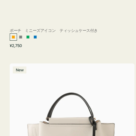
ポーチ ミニーズアイコン ティッシュケース付き
オ
グ
グ
ブ
通
¥2,750
レ
レ
リ
ル
常
ン
ー
ー
ー
価
ジ
ン
格
バ
New
ッ
グ
バ
イ
カ
ラ
ー
オ
フ