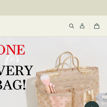
カ
ー
ト