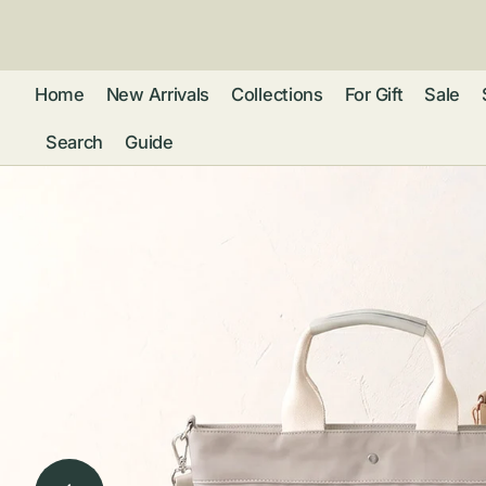
ン
ツ
に
進
Home
New Arrivals
Collections
For Gift
Sale
む
Search
Guide
フレグランス
アクセサリー
ネ
リストウォッチ
ピ
カ
バッグ
ト
リ
ファッション
シ
バ
ブ
グ
ム
ウォレット・革
バ
ー
小物
ス
ブ
ポ
ウ
ポーチ ・ メガ
ネケース・マル
ハ
扇