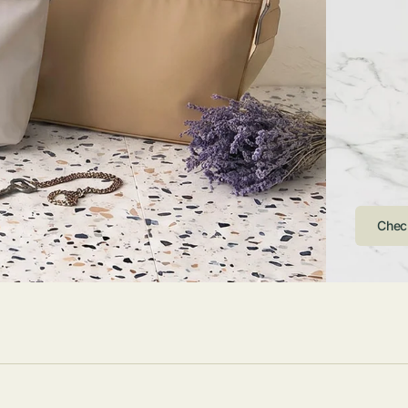
ストンバッグ
トール・ハッ
・グローブ
ュック
ガネ・サング
コバッグ・サ
ス・ルーペ
バッグ
ンカチ・ソッ
ス
Arri