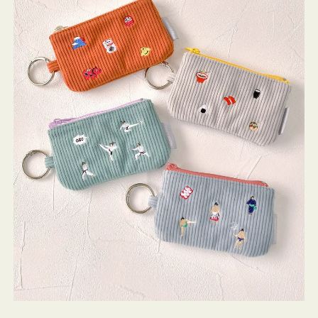
ミ
ニ
ー
ズ
ア
イ
コ
ン
キ
ー
リ
ン
グ
付
き