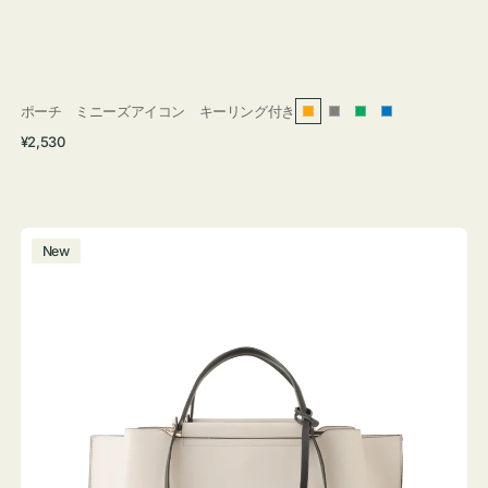
ポーチ ミニーズアイコン キーリング付き
オ
グ
グ
ブ
通
¥2,530
レ
レ
リ
ル
常
ン
ー
ー
ー
価
ジ
ン
格
バ
New
ッ
グ
バ
イ
カ
ラ
ー
オ
フ