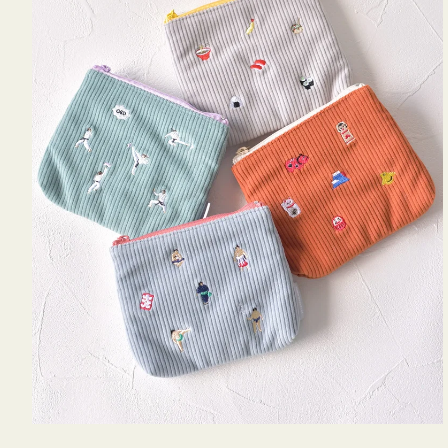
ミ
ニ
ー
ズ
ア
イ
コ
ン
テ
ィ
ッ
シ
ュ
ケ
ー
ス
付
き