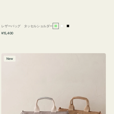
レザーバッグ タッセルショルダー
ラ
ホ
ブ
通
¥15,400
イ
ワ
ラ
常
ト
イ
ッ
価
グ
ト
ク
格
リ
バ
New
ー
ッ
ン
グ
ナ
イ
ロ
ン
フ
ナ
２