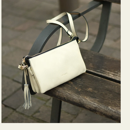
バ
ッ
グ
タ
ッ
セ
ル
シ
ョ
ル
ダ
ー