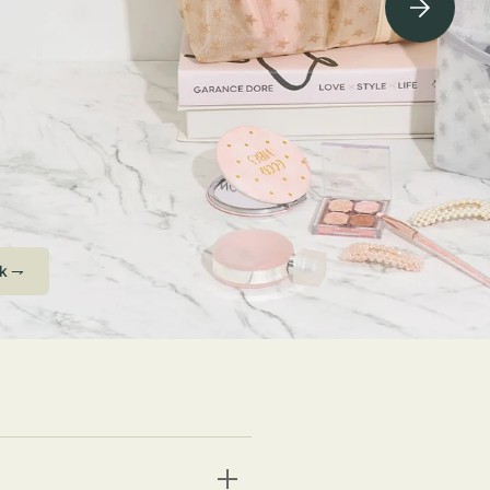
ving Soon⇁