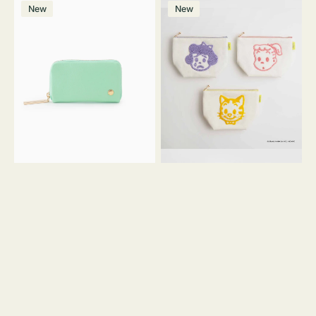
マ
ポ
ボ
ー
ウ
ー
ン
ー
価
格
New
New
ル
ー
リ
ン
グ
格
ホ
チ
チ
ー
リ
ワ
コ
OSAMU
ー
イ
イ
GOODS
ン
ト
ン
キ
ク
ャ
ッ
ン
シ
バ
ョ
ス
ン
サ
ガ
ラ