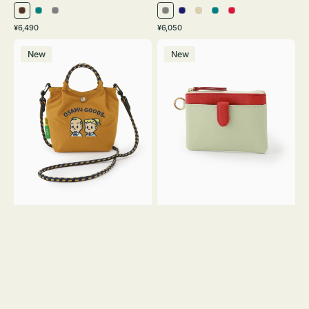
ブ
ブ
グ
グ
ネ
ア
ブ
レ
通
通
¥6,490
¥6,050
ラ
ル
レ
レ
イ
イ
ル
ッ
常
常
シ
マ
ウ
ー
ー
ー
ビ
ボ
ー
ド
価
価
New
New
シ
ル
ン
グ
ー
リ
グ
格
格
ュ
チ
リ
ー
リ
ウ
キ
ー
ー
ト
ー
ン
ン
ー
ケ
ト
ー
バ
ス
ッ
シ
グ
ェ
Ｓ
ブ
Ｓ
ロ
サ
ン
イ
Ｙ
ズ
３
OSAMU
GOODS