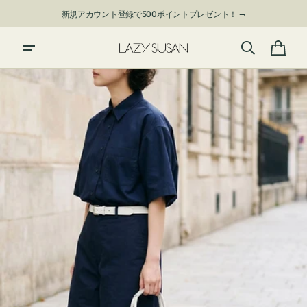
ン
新規アカウント登録で500ポイントプレゼント！ ⇁
ツ
に
進
カ
む
ー
ト