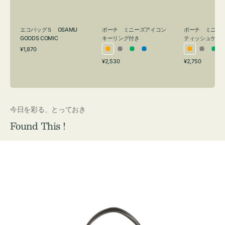
ン
シ
グ
ュ
付
ケ
ポーチ ミニーズアイコン
ポーチ ミニー
エコバッグＳ OSAMU
キーリング付き
ティッシュケー
き
ー
GOODS COMIC
通
ス
¥1,870
オ
グ
グ
ブ
オ
グ
グ
常
付
通
通
¥2,530
¥2,750
レ
レ
リ
ル
レ
レ
リ
価
常
常
き
格
ン
ー
ー
ー
ン
ー
ー
価
価
ジ
ン
ジ
ン
格
格
今日を彩る、とっておき
Found This !