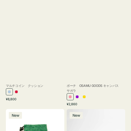
マルチコイン クッション
ポーチ OSAMU GOODS キャンバス
サガラ
ラ
レ
通
ピ
パ
イ
¥8,800
イ
ッ
常
通
¥2,860
ン
ー
エ
ト
ド
価
常
ボ
ポ
ク
プ
ロ
ブ
格
価
New
New
ト
ー
ル
ー
格
ル
ル
チ
ー