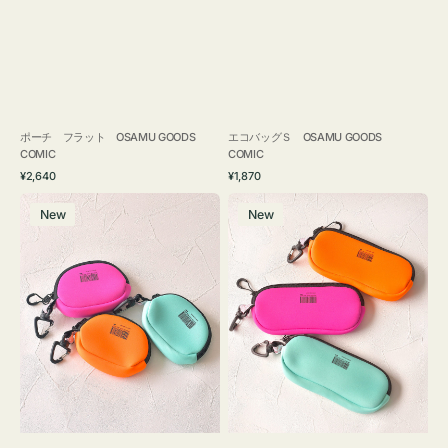
ポーチ フラット OSAMU GOODS
エコバッグＳ OSAMU GOODS
COMIC
COMIC
通
通
¥2,640
¥1,870
常
常
チ
グ
価
価
New
New
ャ
ラ
格
格
ー
ス
ム
ケ
ポ
ー
ー
ス
チ
WEEKEND(ER)
WEEKEND(ER)
ク
ク
ッ
ッ
シ
シ
ョ
ョ
ン