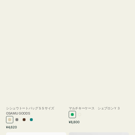
シシュウトートバッグＳＳサイズ
マルチキーケース シェブロンＹ３
OSAMU GOODS
グ
ミ
通
ア
グ
ブ
ブ
¥8,800
リ
ル
通
常
¥4,620
イ
レ
ラ
ル
ー
キ
常
価