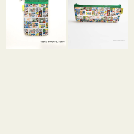
ケ
ヨ
ー
コ
ス
OSAMU
OSAMU
GOODS
GOODS
COMIC
COMIC