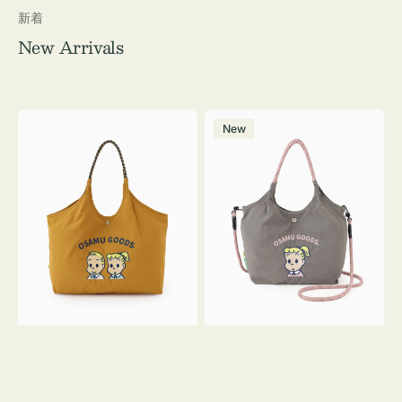
新着
New Arrivals
シ
シ
New
シ
シ
ュ
ュ
ウ
ウ
ト
ト
ー
ー
ト
ト
バ
バ
ッ
ッ
グ
グ
OSAMU
Ｓ
GOODS
サ
イ
ズ
OSAMU