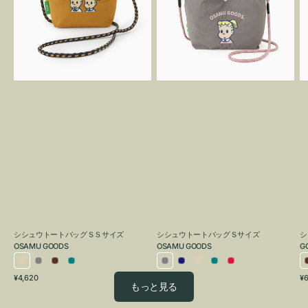
ト
ト
バ
バ
ッ
ッ
グ
グ
Ｓ
Ｓ
O
Ｓ
サ
G
サ
イ
イ
ズ
ズ
OSAMU
OSAMU
GOODS
GOODS
シシュウトートバッグＳＳサイズ
シシュウトートバッグＳサイズ
シ
OSAMU GOODS
OSAMU GOODS
G
ア
グ
ブ
ブ
グ
ネ
ア
ブ
レ
通
通
通
¥4,620
¥6,050
¥6
イ
レ
ラ
ル
レ
イ
イ
ル
ッ
もっと見る
常
常
常
ボ
ー
ウ
ー
ー
ビ
ボ
ー
ド
価
価
価