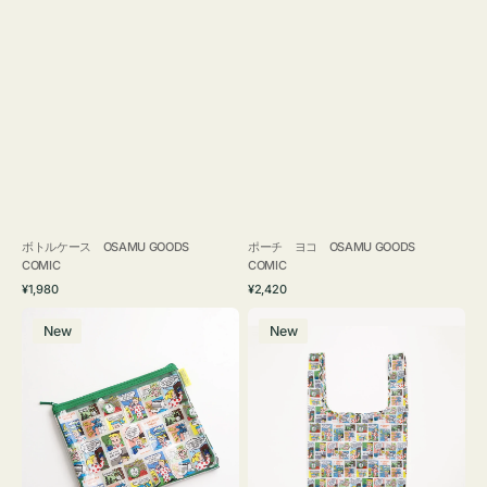
ボトルケース OSAMU GOODS
ポーチ ヨコ OSAMU GOODS
COMIC
COMIC
通
通
¥1,980
¥2,420
常
常
ポ
エ
価
価
New
New
ー
コ
格
格
チ
バ
フ
ッ
ラ
グ
ッ
Ｓ
ト
OSAMU
OSAMU
GOODS