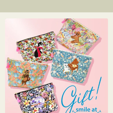
リ
ン
グ
ー
リ
グ
格
格
格
ー
リ
ー
リ
ー
ー
ン
ン