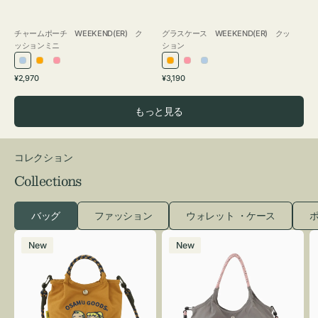
チャームポーチ WEEKEND(ER) ク
グラスケース WEEKEND(ER) クッ
ッションミニ
ション
ラ
オ
ピ
オ
ピ
ラ
通
通
¥2,970
¥3,190
イ
レ
ン
レ
ン
イ
常
常
ト
ン
ク
ン
ク
ト
価
価
もっと見る
ブ
ジ
ジ
ブ
格
格
ル
ル
ー
ー
コレクション
Collections
バッグ
ファッション
ウォレット ・ケース
ポ
シ
シ
New
New
シ
シ
ュ
ュ
ウ
ウ
ト
ト
ー
ー