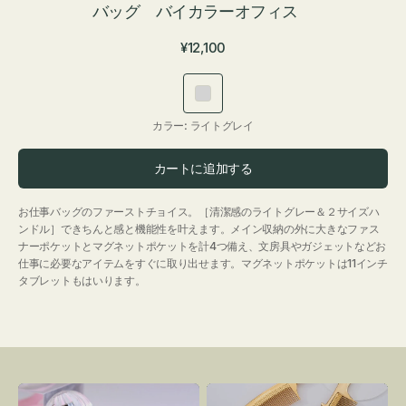
バッグ バイカラーオフィス
通
¥12,100
常
価
ラ
格
イ
カラー:
ライトグレイ
ト
グ
カートに追加する
レ
イ
お仕事バッグのファーストチョイス。［清潔感のライトグレー＆２サイズハ
ンドル］できちんと感と機能性を叶えます。メイン収納の外に大きなファス
ナーポケットとマグネットポケットを計4つ備え、文房具やガジェットなどお
仕事に必要なアイテムをすぐに取り出せます。マグネットポケットは11インチ
タブレットもはいります。