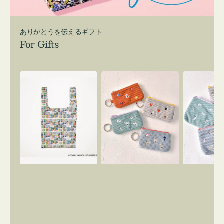
ありがとうを伝えるギフト
For Gifts
エ
ポ
ポ
コ
ー
ー
バ
チ
チ
ッ
ミ
ミ
グ
ニ
ニ
Ｓ
ー
ー
OSAMU
ズ
ズ
GOODS
ア
ア
COMIC
イ
イ
コ
コ
ン
ン
キ
テ
ー
ィ
リ
ッ