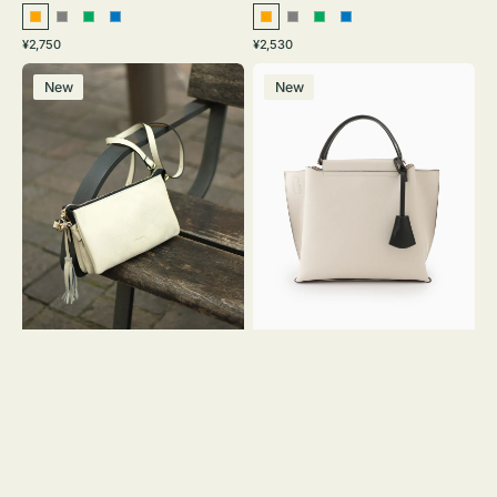
オ
グ
グ
ブ
オ
グ
グ
ブ
通
通
¥2,750
¥2,530
レ
レ
リ
ル
レ
レ
リ
ル
常
常
レ
バ
ン
ー
ー
ー
ン
ー
ー
ー
価
価
New
New
ザ
ッ
ジ
ン
ジ
ン
格
格
ー
グ
バ
バ
ッ
イ
グ
カ
タ
ラ
ッ
ー
セ
オ
ル
フ
シ
ィ
ョ
ス
ル
ミ
ダ
ニ
ー