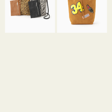
ア
ワ
ニ
ッ
マ
ペ
ル
ン
ガ
34
ラ
ス
ミ
エ
ニ
ー
ト
ド
ー
ミ
ト
ニ