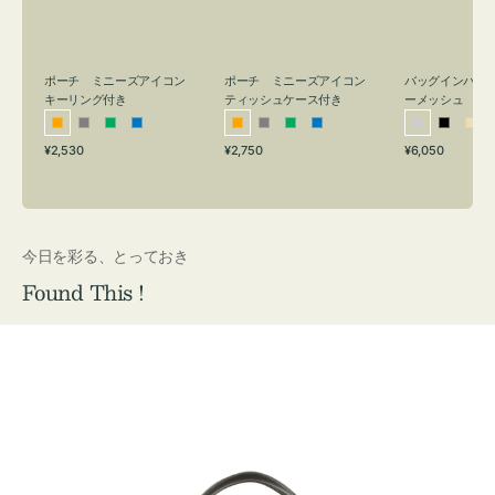
リ
ッ
メ
ン
シ
ッ
グ
ュ
シ
付
ケ
ュ
バッグインバッ
ポーチ ミニーズアイコン
ポーチ ミニーズアイコン
ーメッシュ
き
ー
キーリング付き
ティッシュケース付き
ス
シ
ブ
ベ
オ
グ
グ
ブ
オ
グ
グ
ブ
付
通
通
通
¥6,050
¥2,530
¥2,750
ル
ラ
ー
レ
レ
リ
ル
レ
レ
リ
ル
常
常
常
き
バ
ッ
ジ
ン
ー
ー
ー
ン
ー
ー
ー
価
価
価
ー
ク
ュ
ジ
ン
ジ
ン
格
格
格
今日を彩る、とっておき
Found This !