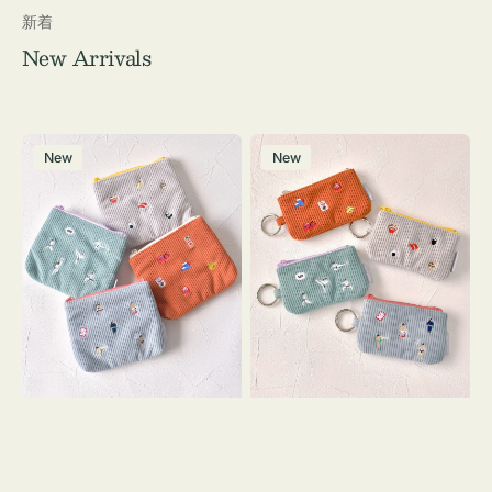
新着
New Arrivals
ポ
ポ
New
New
ー
ー
チ
チ
ミ
ミ
ニ
ニ
ー
ー
ズ
ズ
ア
ア
イ
イ
コ
コ
ン
ン
テ
キ
ィ
ー
ッ
リ
シ
ン