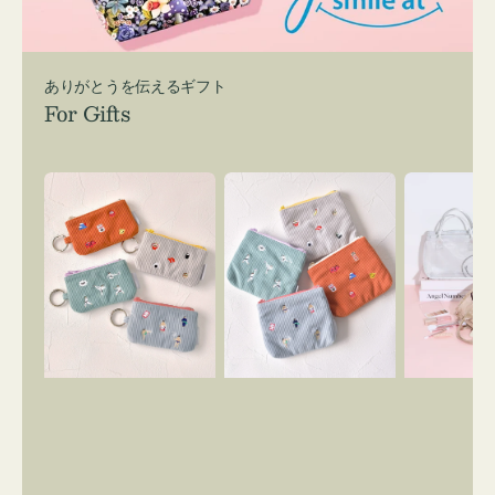
ありがとうを伝えるギフト
For Gifts
ポ
ポ
バ
ー
ー
ッ
チ
チ
グ
ミ
ミ
イ
ニ
ニ
ン
ー
ー
バ
ズ
ズ
ッ
ア
ア
グ
イ
イ
ス
コ
コ
マ
ン
ン
イ
キ
テ
リ
ー
ィ
ー