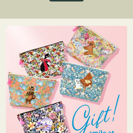
グ
ト
ク
格
リ
ー
ン