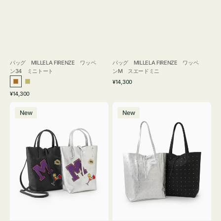
バッグ MILLELA FIRENZE ワッペ
バッグ MILLELA FIRENZE ワッペ
ン34 ミニトート
ンM スエードミニ
通
¥14,300
ブ
カ
常
通
¥14,300
ロ
ー
価
常
バ
バ
格
ン
キ
価
New
New
ッ
ッ
ズ
格
グ
グ
MILLELA
MILLELA
FIRENZE
FIRENZE
ワ
ス
ッ
タ
ペ
ッ
ン
ズ
M
ト
ミ
ー