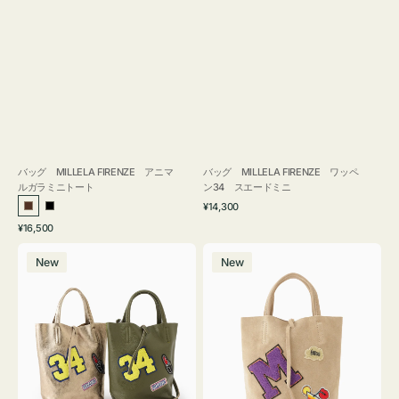
バッグ MILLELA FIRENZE アニマ
バッグ MILLELA FIRENZE ワッペ
ルガラミニトート
ン34 スエードミニ
通
¥14,300
ブ
ブ
常
通
¥16,500
ラ
ラ
価
常
バ
バ
格
ウ
ッ
価
New
New
ッ
ッ
ン
ク
格
グ
グ
MILLELA
MILLELA
FIRENZE
FIRENZE
ワ
ワ
ッ
ッ
ペ
ペ