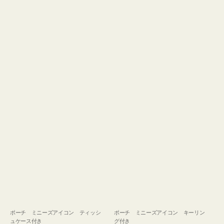
ュ
グ
ケ
付
ー
き
ス
付
き
ポーチ ミニーズアイコン ティッシ
ポーチ ミニーズアイコン キーリン
ュケース付き
グ付き