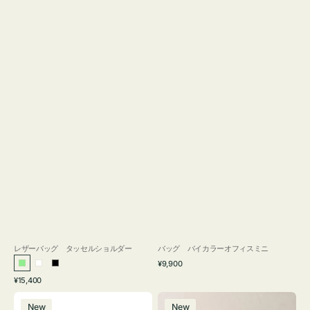
レザーバッグ タッセルショルダー
バッグ バイカラーオフィスミニ
通
¥9,900
ラ
ホ
ブ
常
通
¥15,400
イ
ワ
ラ
価
常
バ
バ
格
ト
イ
ッ
価
New
New