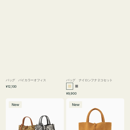
バッグ バイカラーオフィス
バッグ ナイロンフナ２コセット
通
¥12,100
ベ
グ
常
通
¥9,900
ー
レ
価
常
バ
バ
格
ジ
ー
価
New
New
ッ
ッ
ュ
格
グ
グ
MILLELA
MILLELA
FIRENZE
FIRENZE