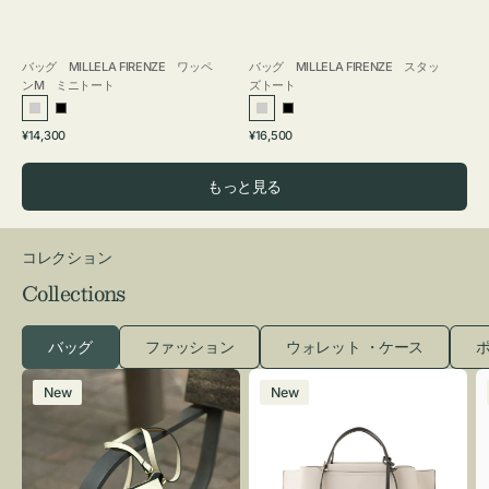
バッグ MILLELA FIRENZE ワッペ
バッグ MILLELA FIRENZE スタッ
ンM ミニトート
ズトート
シ
ブ
シ
ブ
通
通
¥14,300
¥16,500
ル
ラ
ル
ラ
常
常
バ
ッ
バ
ッ
価
価
もっと見る
ー
ク
ー
ク
格
格
コレクション
Collections
バッグ
ファッション
ウォレット ・ケース
ポ
レ
バ
New
New
ザ
ッ
ー
グ
バ
バ
ッ
イ