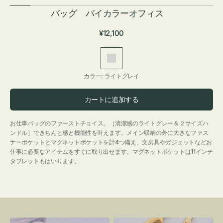
バッグ バイカラーオフィス
通
¥12,100
常
価
ラ
格
イ
カラー:
ライトグレイ
ト
グ
カートに追加する
レ
イ
お仕事バッグのファーストチョイス。［清潔感のライトグレー＆２サイズハ
ンドル］できちんと感と機能性を叶えます。メイン収納の外に大きなファス
ナーポケットとマグネットポケットを計4つ備え、文房具やガジェットなどお
仕事に必要なアイテムをすぐに取り出せます。マグネットポケットは11インチ
タブレットもはいります。