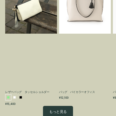
グ
カ
タ
ラ
ッ
ー
セ
オ
ル
フ
シ
ィ
ョ
ス
ル
ダ
ー
レザーバッグ タッセルショルダー
バッグ バイカラーオフィス
バ
通
通
¥12,100
¥9
ラ
ホ
ブ
常
常
通
¥15,400
イ
ワ
ラ
価
価
常
格
格
ト
イ
ッ
もっと見る
価