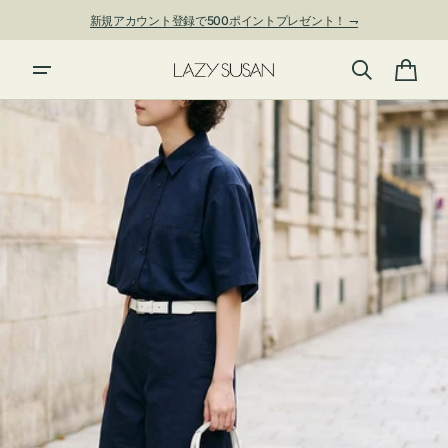
ン
新規アカウント登録で500ポイントプレゼント！ ⇁
ツ
に
進
カ
む
ー
ト