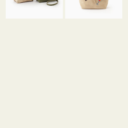
ン
ン
34
M
ミ
ス
ニ
エ
ト
ー
ー
ド
ト
ミ
ニ