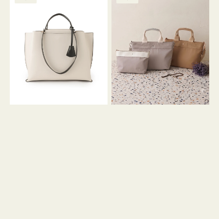
ッ
ッ
グ
ト
ク
格
グ
グ
リ
バ
ナ
ー
イ
イ
ン
カ
ロ
ラ
ン
ー
フ
オ
ナ
フ
２
ィ
コ
ス
セ
ッ
ト