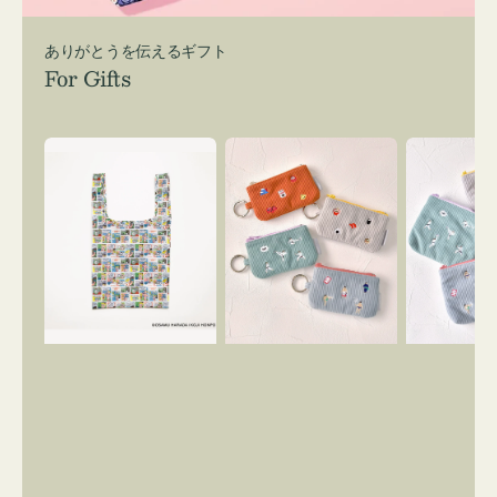
ありがとうを伝えるギフト
For Gifts
エ
ポ
ポ
コ
ー
ー
バ
チ
チ
ッ
ミ
ミ
グ
ニ
ニ
Ｓ
ー
ー
OSAMU
ズ
ズ
GOODS
ア
ア
COMIC
イ
イ
コ
コ
ン
ン
キ
テ
ー
ィ
リ
ッ
ン
シ