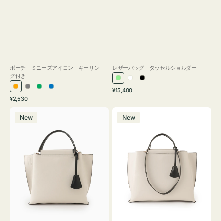
ポーチ ミニーズアイコン キーリン
レザーバッグ タッセルショルダー
グ付き
ラ
ホ
ブ
通
オ
グ
グ
ブ
¥15,400
イ
ワ
ラ
通
常
¥2,530
レ
レ
リ
ル
ト
イ
ッ
常
価
バ
バ
ン
ー
ー
ー
グ
ト
ク
価
格
New
New
ッ
ッ
ジ
ン
格
リ
グ
グ
ー
バ
バ
ン
イ
イ
カ
カ
ラ
ラ
ー
ー
オ
オ
フ
フ
ィ
ィ