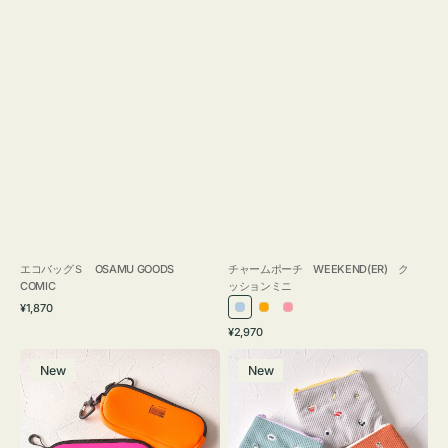
エコバッグＳ OSAMU GOODS
チャームポーチ WEEKEND(ER) ク
COMIC
ッションミニ
通
¥1,870
ラ
オ
ピ
常
通
¥2,970
イ
レ
ン
価
常
グ
ポ
格
ト
ン
ク
価
New
New
ラ
ー
ブ
ジ
格
ス
チ
ル
ケ
ミ
ー
ー
ニ