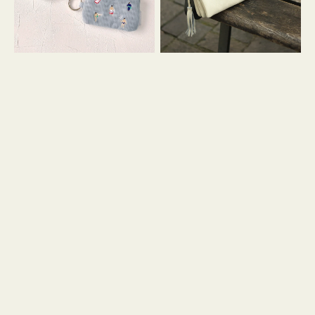
イ
セ
コ
ル
ン
シ
キ
ョ
ー
ル
リ
ダ
ン
ー
グ
付
き