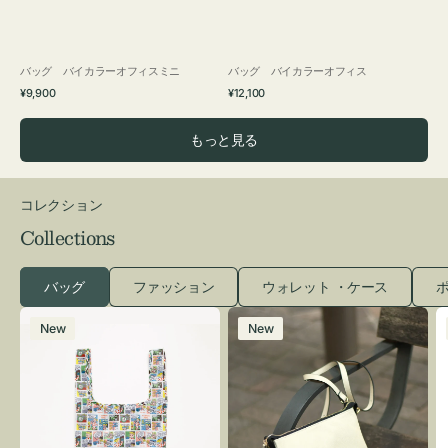
バッグ バイカラーオフィスミニ
バッグ バイカラーオフィス
通
通
¥9,900
¥12,100
常
常
価
価
もっと見る
格
格
コレクション
Collections
バッグ
ファッション
ウォレット ・ケース
ポ
エ
レ
New
New
コ
ザ
バ
ー
ッ
バ
グ
ッ
Ｓ
グ