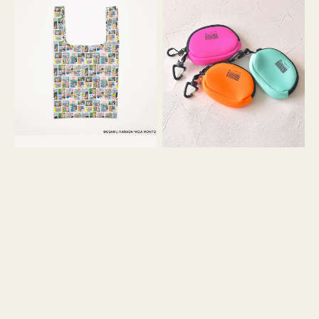
バ
ー
ッ
ム
グ
ポ
Ｓ
ー
OSAMU
チ
GOODS
WEEKEND(ER)
COMIC
ク
ッ
シ
ョ
ン
ミ
ニ