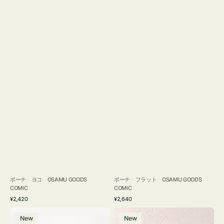
ポーチ ヨコ OSAMU GOODS
ポーチ フラット OSAMU GOODS
COMIC
COMIC
通
通
¥2,420
¥2,640
常
常
エ
チ
価
価
New
New
コ
ャ
格
格