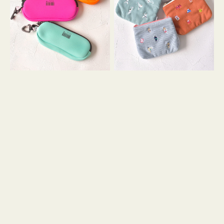
ス
ー
WEEKEND(ER)
ズ
ク
ア
ッ
イ
シ
コ
ョ
ン
ン
テ
ィ
ッ
シ
ュ
ケ
ー
ス
付
き