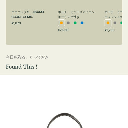
グ
ュ
付
ケ
エコバッグＳ OSAMU
ポーチ ミニーズアイコン
ポーチ ミニー
き
ー
GOODS COMIC
キーリング付き
ティッシュケー
通
ス
¥1,870
オ
グ
グ
ブ
オ
グ
グ
常
付
通
通
¥2,530
¥2,750
レ
レ
リ
ル
レ
レ
リ
価
常
常
き
格
ン
ー
ー
ー
ン
ー
ー
価
価
ジ
ン
ジ
ン
格
格
今日を彩る、とっておき
Found This !