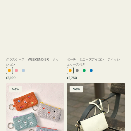
グラスケース WEEKEND(ER) クッ
ポーチ ミニーズアイコン ティッシ
ション
ュケース付き
オ
ピ
ラ
オ
グ
グ
ブ
通
通
¥3,190
¥2,750
レ
ン
イ
レ
レ
リ
ル
常
常
ポ
レ
ン
ク
ト
ン
ー
ー
ー
価
価
New
New
ー
ザ
ジ
ブ
ジ
ン
格
格
チ
ー
ル
ミ
バ
ー
ニ
ッ
ー
グ
ズ
タ
ア
ッ