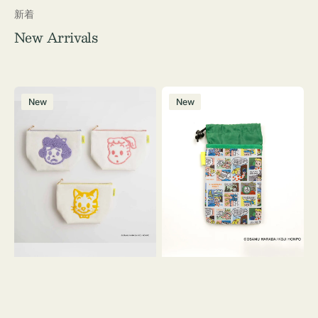
新着
New Arrivals
ポ
ボ
New
New
ー
ト
チ
ル
OSAMU
ケ
GOODS
ー
キ
ス
ャ
OSAMU
ン
GOODS
バ
COMIC
ス
サ
ガ
ラ