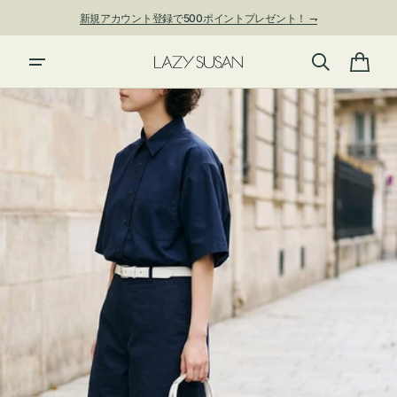
ン
新規アカウント登録で500ポイントプレゼント！ ⇁
ツ
に
進
カ
む
ー
ト