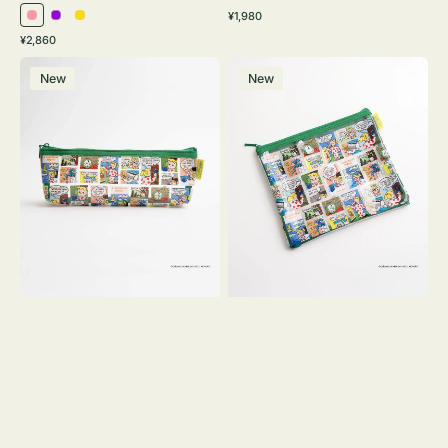
通
¥1,980
ピ
パ
イ
常
通
¥2,860
ン
ー
エ
価
常
ポ
ポ
格
ク
プ
ロ
価
New
New
ー
ー
ル
ー
格
チ
チ
ヨ
フ
コ
ラ
OSAMU
ッ
GOODS
ト
COMIC
OSAMU
GOODS
COMIC