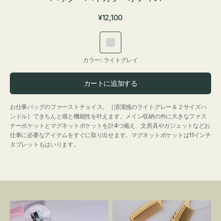
通
¥12,100
常
価
ラ
格
イ
カラー:
ライトグレイ
ト
グ
カートに追加する
レ
イ
お仕事バッグのファーストチョイス。［清潔感のライトグレー＆２サイズハ
ンドル］できちんと感と機能性を叶えます。メイン収納の外に大きなファス
ナーポケットとマグネットポケットを計4つ備え、文房具やガジェットなどお
仕事に必要なアイテムをすぐに取り出せます。マグネットポケットは11インチ
タブレットもはいります。