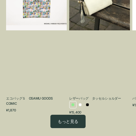
OSAMU
タ
GOODS
ッ
COMIC
セ
ル
シ
ョ
ル
ダ
ー
エコバッグＳ OSAMU GOODS
レザーバッグ タッセルショルダー
バ
COMIC
通
¥1
ラ
ホ
ブ
通
常
¥1,870
通
¥15,400
イ
ワ
ラ
常
価
常
価
格
ト
イ
ッ
もっと見る
価
格
グ
ト
ク
格
リ